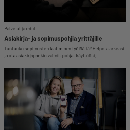
Palvelut ja edut
Asiakirja- ja sopimuspohjia yrittäjille
Tuntuuko sopimusten laatiminen työläältä? Helpota arkeasi
ja ota asiakirjapankin valmiit pohjat käyttöösi.