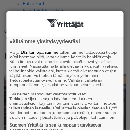
Huijaukset
Investointihalukkuus
Rekrytoinnit
Jaa
Välitämme yksityisyydestäsi
Me ja
182 kumppaniamme
tallennamme laitteeseesi tietoja
Katso myös
ja/tai haemme niitä, jotta voimme käsitellä henkilötietoja.
Näitä tietoja ovat esimerkiksi evästeissä olevat yksilölliset
tunnisteet. Napsauttamalla alla olevaa linkkiä voit hyväksyä
tai hallinnoida valintojasi, kuten kieltää oikeutettujen etujen
käyttämisen. Voit tehdä tämän myös myöhemmin
Tietosuojakäytäntö-sivullamme. Valintasi välitetään
kumppaneillemme, eivätkä ne vaikuta selaustietoihin.
Evästeiden mahdolliset käyttötarkoitukset:
Tarkkojen sijaintitietojen käyttäminen. Laitteen
ominaisuuksien käyttäminen tunnistamista varten. Tietojen
tallentaminen laitteelle ja/tai laitteella olevien tietojen käyttö.
Kohdennettu mainonta ja personoitu sisältö, mainonnan ja
sisällön mittaus, yleisötutkimus ja palvelujen kehittäminen .
Suomen Yrittäjät ja sen kumppanit tarvitsevat