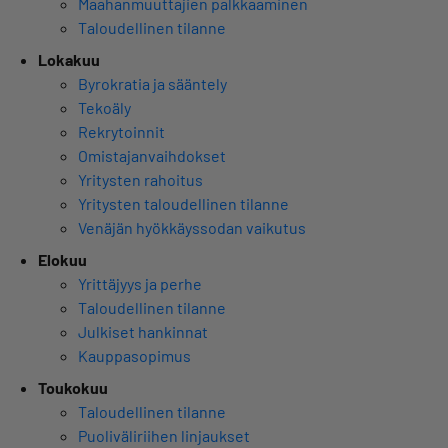
Maahanmuuttajien palkkaaminen
Taloudellinen tilanne
Lokakuu
Byrokratia ja sääntely
Tekoäly
Rekrytoinnit
Omistajanvaihdokset
Yritysten rahoitus
Yritysten taloudellinen tilanne
Venäjän hyökkäyssodan vaikutus
Elokuu
Yrittäjyys ja perhe
Taloudellinen tilanne
Julkiset hankinnat
Kauppasopimus
Toukokuu
Taloudellinen tilanne
Puoliväliriihen linjaukset