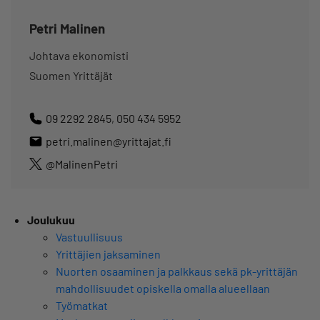
Petri Malinen
Johtava ekonomisti
Suomen Yrittäjät
09 2292 2845
,
050 434 5952
petri.malinen@yrittajat.fi
@MalinenPetri
Joulukuu
Vastuullisuus
Yrittäjien jaksaminen
Nuorten osaaminen ja palkkaus sekä pk-yrittäjän
mahdollisuudet opiskella omalla alueellaan
Työmatkat