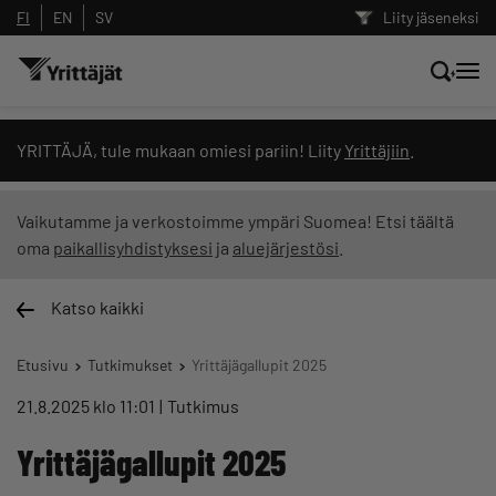
FI
EN
SV
Liity jäseneksi
Hae sivustolta tai kysy suoraan
YRITTÄJÄ, tule mukaan omiesi pariin! Liity
Yrittäjiin
.
Yrittäjien tekoälyltä
Vaikutamme ja verkostoimme ympäri Suomea! Etsi täältä
oma
paikallisyhdistyksesi
ja
aluejärjestösi
.
Hae
Katso kaikki
Suodata hakutuloksia: näytä kaikki sisältö
Etusivu
Tutkimukset
Yrittäjägallupit 2025
21.8.2025 klo 11:01
Tutkimus
Yrittäjägallupit 2025