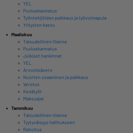
YEL
Puoluekannatus
Työntekijöiden palkkaus ja työvoimapula
Yritysten kasvu
Maaliskuu
Taloudellinen tilanne
Puoluekannatus
Julkiset hankinnat
YEL
Arvonlisävero
Nuorten osaaminen ja palkkaus
Verotus
Kesätyöt
Maksuajat
Tammikuu
Taloudellinen tilanne
Tyytyväisyys hallitukseen
Rahoitus