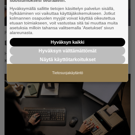
suostumuksesi seuraaviin:
Hyväksymällä sallitte tietojen käsittelyn palvelun sisällä,
hylkääminen voi vaikuttaa käyttäjäkokemukseen. Jotkut
kolmannen osapuolen myyjät voivat käyttää oikeutettua
etuaan toimiakseen, voit vastustaa sitä tai muuttaa muita
asetuksia milloin tahansa valitsemalla 'Asetukset' sivun
Palvelut ja edut
alareunasta.
Etuja ja alennuksia jäsenille
Hyväksyn kaikki
Hyväksyn välttämättömät
Hyödynnä kumppaneidemme edut ja tee selvää säästöä.
Näytä käyttötarkoitukset
Katso listaus kaikista eduista!
Tietosuojakäytäntö