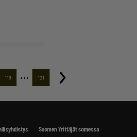
…
118
121
allisyhdistys
Suomen Yrittäjät somessa