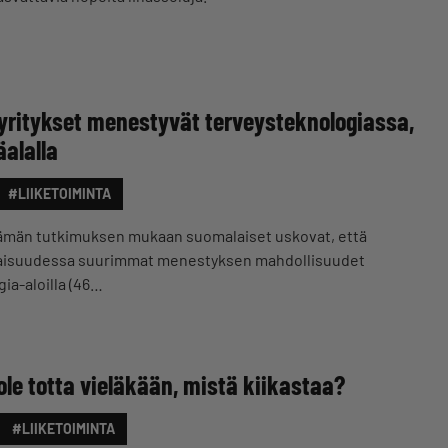
yritykset menestyvät terveysteknologiassa,
alalla
#LIIKETOIMINTA
tämän tutkimuksen mukaan suomalaiset uskovat, että
ulevaisuudessa suurimmat menestyksen mahdollisuudet
ia-aloilla (46…
ole totta vieläkään, mistä kiikastaa?
#LIIKETOIMINTA