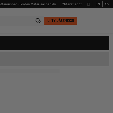
ttamushenkilöiden Materiaalipankki
Yhteystiedot
FI
EN
SV
LIITY JÄSENEKSI
Sulje
Hae