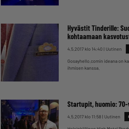
Hyvästit Tinderille: S
kohtaamaan kasvotus
4.5.2017 klo 14:40
Uutinen
Gosayhello.comin ideana on k
ihmisen kanssa.
Startupit, huomio: 70
4.5.2017 klo 11:58
Uutinen
Helsinkiläinen High Metal Produ