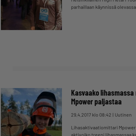
parhaillaan käynnissä olevass
Kasvaako lihasmassa 
Mpower paljastaa
29.4.2017 klo 08:42
Uutinen
Lihasaktivaatiomittari Mpower 
aktivoiko treeni lihasmassaa ka