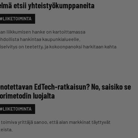
elmä etsii yhteistyökumppaneita
#LIIKETOIMINTA
an liikkumisen hanke on kartoittamassa
dollista hankintaa kaupunkialueelle.
elvitys on teetetty, ja kokoonpanoksi harkitaan kahta
enotettavan EdTech-ratkaisun? No, saisiko se
rimetodin luojalta
#LIIKETOIMINTA
toimiva yrittäjä sanoo, että alan markkinat täyttyvät
eista.