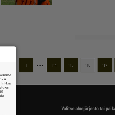
…
1
114
115
116
117
 haemme
iksi
linkkiä
 etujen
tö-
uta
Valitse aluejärjestö tai paik