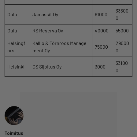
33600
Oulu
Jamassit Oy
91000
0
Oulu
RS Reserva Oy
40000
55000
Helsingf
Kallio & Törnroos Manage
29000
75000
ors
ment Oy
0
33100
Helsinki
CS Sijoitus Oy
3000
0
Toimitus