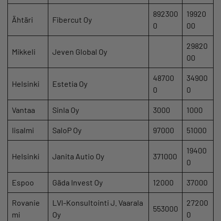
892300
19920
Ähtäri
Fibercut Oy
0
00
29820
Mikkeli
Jeven Global Oy
00
48700
34900
Helsinki
Estetia Oy
0
0
Vantaa
Sinla Oy
3000
1000
Iisalmi
SaloP Oy
97000
51000
19400
Helsinki
Janita Autio Oy
371000
0
Espoo
Gäda Invest Oy
12000
37000
Rovanie
LVI-Konsultointi J. Vaarala
27200
553000
mi
Oy
0