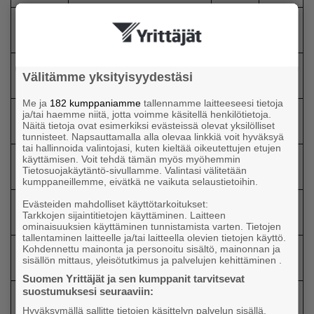
126700
34000
Kuopio
Kiinteistö Oy Kaivotie 23
0
0
16000
Tampere
Dentalis Oy
189000
Välitämme yksityisyydestäsi
0
Me ja
182 kumppaniamme
tallennamme laitteeseesi tietoja
14200
ja/tai haemme niitä, jotta voimme käsitellä henkilötietoja.
Porvoo
MacMauto OY
54000
Näitä tietoja ovat esimerkiksi evästeissä olevat yksilölliset
0
tunnisteet. Napsauttamalla alla olevaa linkkiä voit hyväksyä
tai hallinnoida valintojasi, kuten kieltää oikeutettujen etujen
249530
88600
käyttämisen. Voit tehdä tämän myös myöhemmin
Lohja
Swisspearl Suomi Oy
Tietosuojakäytäntö-sivullamme. Valintasi välitetään
00
0
kumppaneillemme, eivätkä ne vaikuta selaustietoihin.
90800
Evästeiden mahdolliset käyttötarkoitukset:
Lahti
Lahden Lääkärikeskus Oy
61000
Tarkkojen sijaintitietojen käyttäminen. Laitteen
0
ominaisuuksien käyttäminen tunnistamista varten. Tietojen
tallentaminen laitteelle ja/tai laitteella olevien tietojen käyttö.
22800
Kohdennettu mainonta ja personoitu sisältö, mainonnan ja
Turku
Abomics Oy
29000
sisällön mittaus, yleisötutkimus ja palvelujen kehittäminen .
0
Suomen Yrittäjät ja sen kumppanit tarvitsevat
suostumuksesi seuraaviin:
157560
95600
Helsinki
Oy Vallila Contract Ab
Hyväksymällä sallitte tietojen käsittelyn palvelun sisällä,
00
0