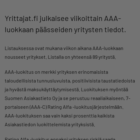
Yrittajat.fi julkaisee viikoittain AAA-
luokkaan päässeiden yritysten tiedot.
Listauksessa ovat mukana viikon aikana AAA-luokkaan
nousseet yritykset. Listalla on yhteensä 89 yritystä.
AAA-luokitus on merkki yrityksen erinomaisista
taloudellisista tunnusluvuista, positiivisista taustatiedoista
ja hyvästä maksukäyttäytymisestä. Luokituksen myöntää
Suomen Asiakastieto Oy ja se perustuu reaaliaikaiseen, 7-
portaiseen (AAA-C) Rating Alfa -luokitusjärjestelmään.
AAA-luokituksen saa vain kaksi prosenttia kaikista
Asiakastiedon luokittelemista yrityksistä.
Rating Alfa -luokitus ennakoi yrityksen riskiä saada