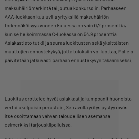
maksuhäiriömerkintä tai joutua konkurssiin. Parhaaseen
AAA-luokkaan kuuluvilla yrityksillä maksuhäiriön
todennäköisyys vuoden kuluessa on vain 0,2 prosenttia,
kun se heikoimmassa C-luokassa on 54,9 prosenttia.
Asiakastieto tutkii ja seuraa luokitusten sekä yksittäisten
muuttujien ennustekykyä, jotta tuloksiin voi luottaa. Malleja
päivitetään jatkuvasti parhaan ennustekyvyn takaamiseksi.
Luokitus erottelee hyvät asiakkaat ja kumppanit huonoista
vertailukelpoisin perustein. Sen avulla yritys pystyy myös
itse osoittamaan vahvan taloudellisen asemansa
esimerkiksi tarjouskilpailuissa.