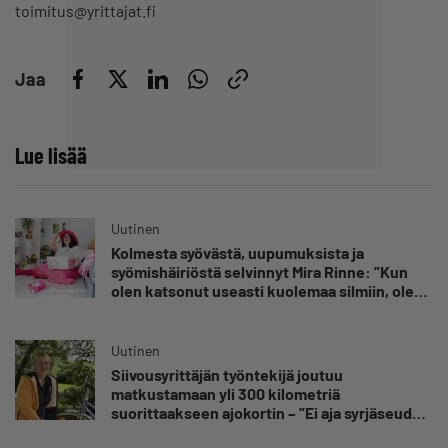
toimitus@yrittajat.fi
Jaa
Lue lisää
Uutinen
Kolmesta syövästä, uupumuksista ja
syömishäiriöstä selvinnyt Mira Rinne: ”Kun
olen katsonut useasti kuolemaa silmiin, olen
oppinut kestämään myös yrittäjyyteen
kuuluvaa epävarmuutta”
Uutinen
Siivousyrittäjän työntekijä joutuu
matkustamaan yli 300 kilometriä
suorittaakseen ajokortin – ”Ei aja syrjäseudun
etua”