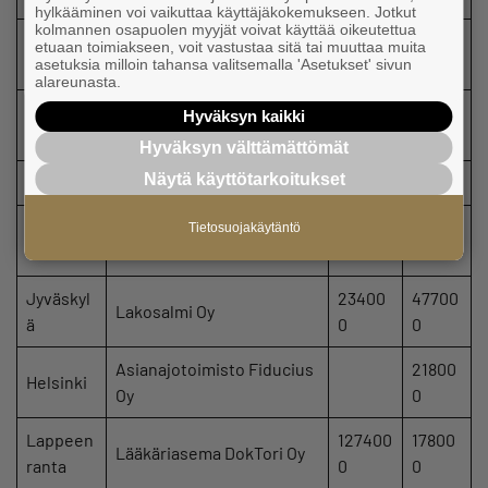
hylkääminen voi vaikuttaa käyttäjäkokemukseen. Jotkut
kolmannen osapuolen myyjät voivat käyttää oikeutettua
161100
etuaan toimiakseen, voit vastustaa sitä tai muuttaa muita
Helsinki
Taitotekniikka Oy
76000
asetuksia milloin tahansa valitsemalla 'Asetukset' sivun
0
alareunasta.
Kiinteistönvälitys Pursihei
20400
Hyväksyn kaikki
Turku
mo Oy LKV
0
Hyväksyn välttämättömät
Näytä käyttötarkoitukset
Seinäjoki
Kärki-Kiinteistöt Oy
87000
20800
27600
Tietosuojakäytäntö
Sievi
A. Ojala Oy
0
0
Jyväskyl
23400
47700
Lakosalmi Oy
ä
0
0
Asianajotoimisto Fiducius
21800
Helsinki
Oy
0
Lappeen
127400
17800
Lääkäriasema DokTori Oy
ranta
0
0