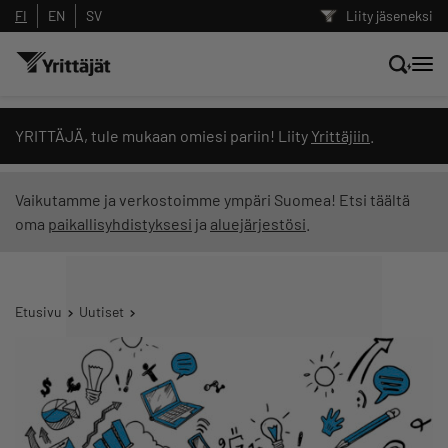
FI
EN
SV
Liity jäseneksi
Hae sivustolta tai kysy suoraan
YRITTÄJÄ, tule mukaan omiesi pariin! Liity
Yrittäjiin
.
Yrittäjien tekoälyltä
Vaikutamme ja verkostoimme ympäri Suomea! Etsi täältä
oma
paikallisyhdistyksesi
ja
aluejärjestösi
.
Hae
Suodata hakutuloksia: näytä kaikki sisältö
Etusivu
Uutiset