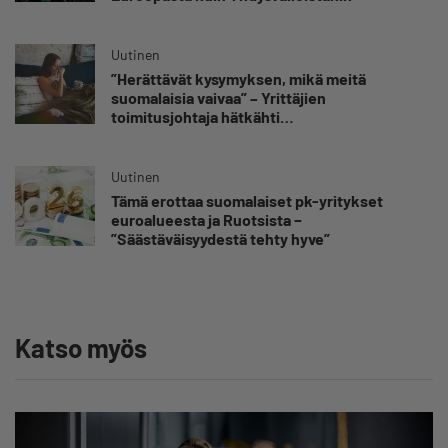
Uutinen
”Herättävät kysymyksen, mikä meitä
suomalaisia vaivaa” – Yrittäjien
toimitusjohtaja hätkähti
sairauspoissaolotilastoa
Uutinen
Tämä erottaa suomalaiset pk-yritykset
euroalueesta ja Ruotsista −
”Säästäväisyydestä tehty hyve”
Katso myös