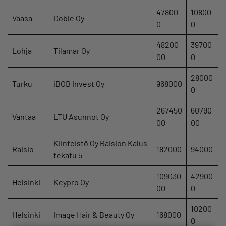
47800
10800
Vaasa
Doble Oy
0
0
48200
39700
Lohja
Tilamar Oy
00
0
28000
Turku
iBOB Invest Oy
968000
0
267450
60790
Vantaa
LTU Asunnot Oy
00
00
Kiinteistö Oy Raision Kalus
Raisio
182000
94000
tekatu 5
109030
42900
Helsinki
Keypro Oy
00
0
10200
Helsinki
Image Hair & Beauty Oy
168000
0