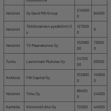
214000
Helsinki
Oy Sand Mill Group
64000
0
Töölönlahden pysäköinti O
127500
Helsinki
0
y
0
102580
73500
Helsinki
TV-Maarakenne Oy
00
0
24700
Turku
Lastentalo Mukulax Oy
63000
00
312800
141600
Kokkola
FW Capital Oy
0
0
66400
Helsinki
Timu Oy
24000
0
Karkkila
Kiinteistö Aho Oy
72000
44000