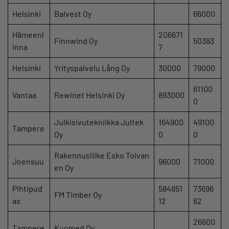
Helsinki
Balvest Oy
66000
Hämeenl
206671
Finnwind Oy
50383
inna
7
Helsinki
Yrityspalvelu Lång Oy
30000
79000
61100
Vantaa
Rewinet Helsinki Oy
893000
0
Julkisivutekniikka Jultek
164900
49100
Tampere
Oy
0
0
Rakennusliike Esko Toivan
Joensuu
96000
71000
en Oy
Pihtipud
584851
73696
FM Timber Oy
as
12
62
26600
Tampere
Kuomed Oy