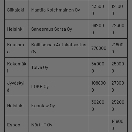
43500
12100
Siikajoki
Maatila Kolehmainen Oy
0
0
96200
22300
Helsinki
Saneeraus Sorsa Oy
0
0
Kuusam
Koillismaan Autokatsastus
21800
776000
o
Oy
0
Kokemäk
54000
25900
Tolva Oy
i
0
0
Jyväskyl
108800
27800
LOKE Oy
ä
0
0
30200
25200
Helsinki
Econlaw Oy
0
0
14800
Espoo
Nört-IT Oy
0