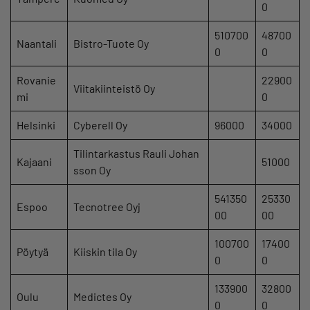
0
510700
48700
Naantali
Bistro-Tuote Oy
0
0
Rovanie
22900
Viitakiinteistö Oy
mi
0
Helsinki
Cyberell Oy
96000
34000
Tilintarkastus Rauli Johan
Kajaani
51000
sson Oy
541350
25330
Espoo
Tecnotree Oyj
00
00
100700
17400
Pöytyä
Kiiskin tila Oy
0
0
133900
32800
Oulu
Medictes Oy
0
0