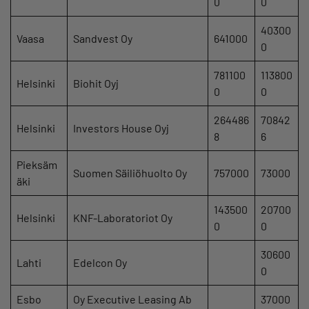
0
0
40300
Vaasa
Sandvest Oy
641000
0
781100
113800
Helsinki
Biohit Oyj
0
0
264486
70842
Helsinki
Investors House Oyj
8
6
Pieksäm
Suomen Säiliöhuolto Oy
757000
73000
äki
143500
20700
Helsinki
KNF-Laboratoriot Oy
0
0
30600
Lahti
Edelcon Oy
0
Esbo
Oy Executive Leasing Ab
37000