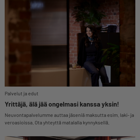
Palvelut ja edut
Yrittäjä, älä jää ongelmasi kanssa yksin!
Neuvontapalvelumme auttaa jäseniä maksutta esim. laki- ja
veroasioissa. Ota yhteyttä matalalla kynnyksellä.