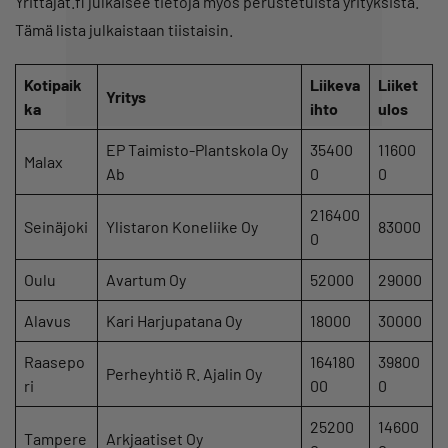
Yrittajat.fi julkaisee tietoja myös perustetuista yrityksistä.
Tämä lista julkaistaan tiistaisin.
Kotipaik
Liikeva
Liiket
Yritys
ka
ihto
ulos
EP Taimisto-Plantskola Oy
35400
11600
Malax
Ab
0
0
216400
Seinäjoki
Ylistaron Koneliike Oy
83000
0
Oulu
Avartum Oy
52000
29000
Alavus
Kari Harjupatana Oy
18000
30000
Raasepo
164180
39800
Perheyhtiö R. Ajalin Oy
ri
00
0
25200
14600
Tampere
Arkjaatiset Oy