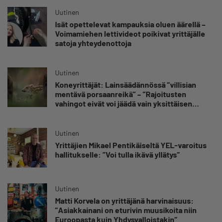
Uutinen
Isät opettelevat kampauksia oluen äärellä –
Voimamiehen lettivideot poikivat yrittäjälle
satoja yhteydenottoja
Uutinen
Koneyrittäjät: Lainsäädännössä ”villisian
mentävä porsaanreikä” – ”Rajoitusten
vahingot eivät voi jäädä vain yksittäisen
yrittäjän harteille”
Uutinen
Yrittäjien Mikael Pentikäiseltä YEL-varoitus
hallitukselle: ”Voi tulla ikävä yllätys”
Uutinen
Matti Korvela on yrittäjänä harvinaisuus:
”Asiakkainani on eturivin muusikoita niin
Euroopasta kuin Yhdysvalloistakin”