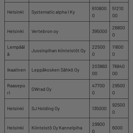
610800
51210
Helsinki
Systematic alpha I Ky
0
00
26800
Helsinki
Vertebron oy
395000
0
Lempääl
22500
11600
Jussinpihan kiinteistöt Oy
ä
0
0
203860
76840
Ikaalinen
Leppäkosken Sähkö Oy
00
00
Raasepo
47700
29500
OWrad Oy
ri
0
0
92500
Helsinki
SJ Holding Oy
135000
0
29900
Helsinki
Kiinteistö Oy Kannelpiha
6000
0