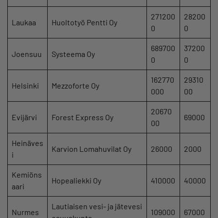
271200
28200
Laukaa
Huoltotyö Pentti Oy
0
0
689700
37200
Joensuu
Systeema Oy
0
0
162770
29310
Helsinki
Mezzoforte Oy
000
00
20670
Evijärvi
Forest Express Oy
69000
00
Heinäves
Karvion Lomahuvilat Oy
26000
2000
i
Kemiöns
Hopealiekki Oy
410000
40000
aari
Lautiaisen vesi- ja jätevesi
Nurmes
109000
67000
osuuskunta