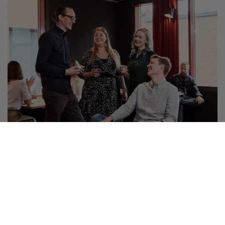
Tapahtuma
Tervetuloa verkostoitumaan tapahtumiimme
Yrittäjät järjestävät vuosittain yli 1800 tapahtumaa
paikallisesti, alueellisesti ja valtakunnallisesti! Tule mukaan
oppimaan verkossa tai verkostoitumaan paikanpäällä.