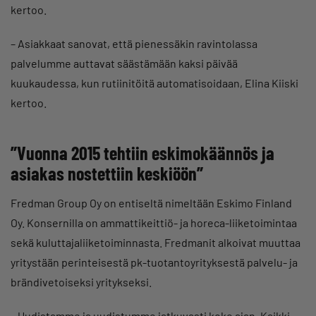
kertoo.
– Asiakkaat sanovat, että pienessäkin ravintolassa
palvelumme auttavat säästämään kaksi päivää
kuukaudessa, kun rutiinitöitä automatisoidaan, Elina Kiiski
kertoo.
”Vuonna 2015 tehtiin eskimokäännös ja
asiakas nostettiin keskiöön”
Fredman Group Oy on entiseltä nimeltään Eskimo Finland
Oy. Konsernilla on ammattikeittiö- ja horeca-liiketoimintaa
sekä kuluttajaliiketoiminnasta. Fredmanit alkoivat muuttaa
yritystään perinteisestä pk-tuotantoyrityksestä palvelu- ja
brändivetoiseksi yritykseksi.
– Uudistamme ja uudistumme jatkuvasti koko ajan. Kaikki