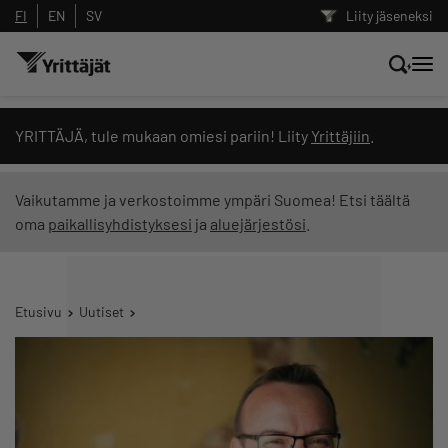
FI
EN
SV
Liity jäseneksi
Hae sivustolta tai kysy suoraan
YRITTÄJÄ, tule mukaan omiesi pariin! Liity
Yrittäjiin
.
Yrittäjien tekoälyltä
Vaikutamme ja verkostoimme ympäri Suomea! Etsi täältä
oma
paikallisyhdistyksesi
ja
aluejärjestösi
.
Hae
Suodata hakutuloksia: näytä kaikki sisältö
Etusivu
Uutiset