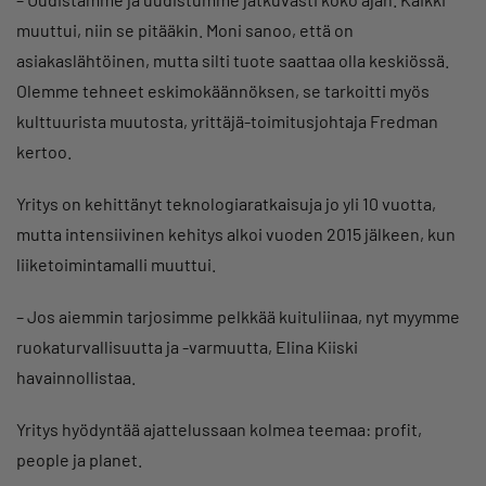
muuttui, niin se pitääkin. Moni sanoo, että on
asiakaslähtöinen, mutta silti tuote saattaa olla keskiössä.
Olemme tehneet eskimokäännöksen, se tarkoitti myös
kulttuurista muutosta, yrittäjä-toimitusjohtaja Fredman
kertoo.
Yritys on kehittänyt teknologiaratkaisuja jo yli 10 vuotta,
mutta intensiivinen kehitys alkoi vuoden 2015 jälkeen, kun
liiketoimintamalli muuttui.
– Jos aiemmin tarjosimme pelkkää kuituliinaa, nyt myymme
ruokaturvallisuutta ja -varmuutta, Elina Kiiski
havainnollistaa.
Yritys hyödyntää ajattelussaan kolmea teemaa: profit,
people ja planet.