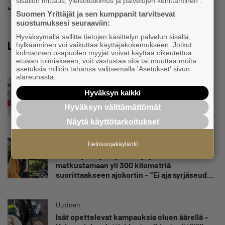
sisällön mittaus, yleisötutkimus ja palvelujen kehittäminen .
Jaa
Suomen Yrittäjät ja sen kumppanit tarvitsevat
suostumuksesi seuraaviin:
Hyväksymällä sallitte tietojen käsittelyn palvelun sisällä,
Lue lisää
hylkääminen voi vaikuttaa käyttäjäkokemukseen. Jotkut
kolmannen osapuolen myyjät voivat käyttää oikeutettua
etuaan toimiakseen, voit vastustaa sitä tai muuttaa muita
asetuksia milloin tahansa valitsemalla 'Asetukset' sivun
alareunasta.
Uutinen
Hyväksyn kaikki
Kolmesta syövästä, uupumuksista ja
syömishäiriöstä selvinnyt Mira Rinne: ”Kun
Hyväksyn välttämättömät
olen katsonut useasti kuolemaa silmiin, olen
Näytä käyttötarkoitukset
oppinut kestämään myös yrittäjyyteen
kuuluvaa epävarmuutta”
Uutinen
Tietosuojakäytäntö
Siivousyrittäjän työntekijä joutuu
matkustamaan yli 300 kilometriä
suorittaakseen ajokortin – ”Ei aja syrjäseudun
etua”
Uutinen
Isät opettelevat kampauksia oluen äärellä –