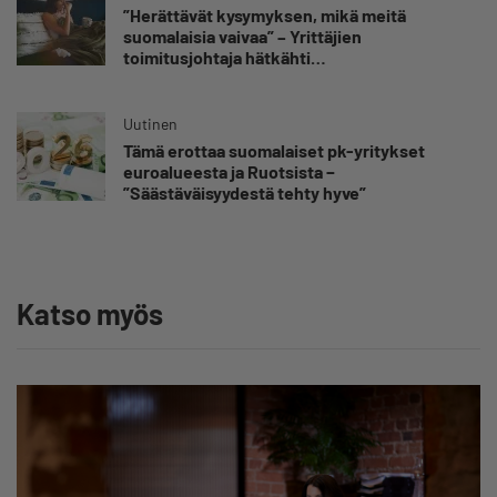
”Herättävät kysymyksen, mikä meitä
suomalaisia vaivaa” – Yrittäjien
toimitusjohtaja hätkähti
sairauspoissaolotilastoa
Uutinen
Tämä erottaa suomalaiset pk-yritykset
euroalueesta ja Ruotsista −
”Säästäväisyydestä tehty hyve”
Katso myös