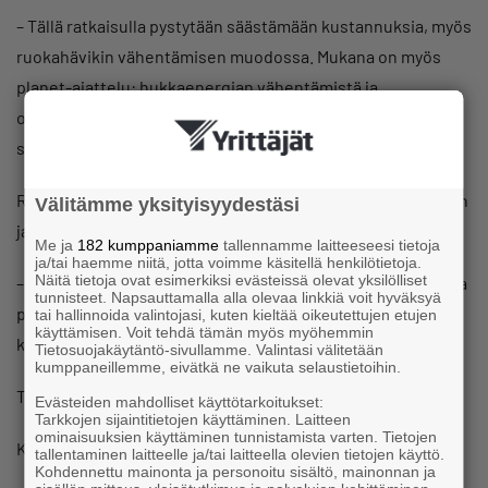
– Tällä ratkaisulla pystytään säästämään kustannuksia, myös
ruokahävikin vähentämisen muodossa. Mukana on myös
planet-ajattelu: hukkaenergian vähentämistä ja
optimointia. Ihmispuolessa puhumme työhyvinvoinnista,
sillä keittiöt ovat haastavia ympäristöjä.
Ratkaisun vastaanotto on ollut Fredman Group Oy:n Kiisken
Välitämme yksityisyydestäsi
ja Peter Fredmanin mukaan erittäin hyvä.
Me ja
182 kumppaniamme
tallennamme laitteeseesi tietoja
ja/tai haemme niitä, jotta voimme käsitellä henkilötietoja.
Näitä tietoja ovat esimerkiksi evästeissä olevat yksilölliset
– Keittiöammattilaiset ovat yllättyneitä siitä, millaista tietoa
tunnisteet. Napsauttamalla alla olevaa linkkiä voit hyväksyä
palvelussa on saatavilla. Myös elintarvikeviranomaiset ovat
tai hallinnoida valintojasi, kuten kieltää oikeutettujen etujen
käyttämisen. Voit tehdä tämän myös myöhemmin
kiinnostuneita tästä.
Tietosuojakäytäntö-sivullamme. Valintasi välitetään
kumppaneillemme, eivätkä ne vaikuta selaustietoihin.
Teksti: Riikka Koskenranta
Evästeiden mahdolliset käyttötarkoitukset:
Tarkkojen sijaintitietojen käyttäminen. Laitteen
ominaisuuksien käyttäminen tunnistamista varten. Tietojen
Kuvat: Fredman Group Oy
tallentaminen laitteelle ja/tai laitteella olevien tietojen käyttö.
Kohdennettu mainonta ja personoitu sisältö, mainonnan ja