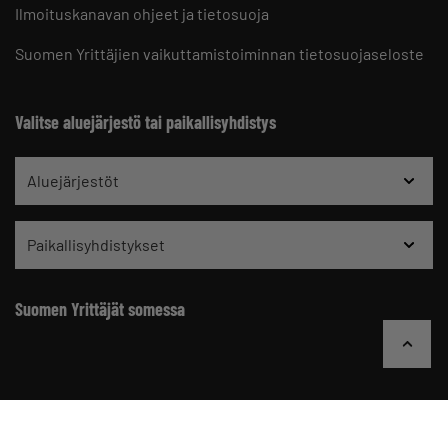
Ilmoituskanavan ohjeet ja tietosuoja
Suomen Yrittäjien vaikuttamistoiminnan tietosuojaseloste
Valitse aluejärjestö tai paikallisyhdistys
Aluejärjestöt
Paikallisyhdistykset
Suomen Yrittäjät somessa