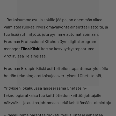
– Ratkaisumme avulla kokille jää paljon enemmän aikaa
valmistaa ruokaa. Myös omavalvonta aiheuttaa lisätöitä, ja
tuo lisää rutiinityötä, jota pyrimme automatisoimaan,
Fredman Professional Kitchen Oy:n digital program
manager
Elina Kiiski
kertoo kasvuyritystapahtuma
Arcti15:ssa Helsingissä.
Fredman Groupin Kiiski esitteli eilen tapahtuman yleisölle
heidän teknologiaratkaisujaan, erityisesti Chefsteiniä.
Yrityksen lokakuussa lanseeraama Chefstein-
teknologiaratkaisu tuo keittiötiedon keittiönjohtajalle
näkyväksi, ja auttaa johtamaan sekä kehittämään toimintoja.
– Palvelumme parantaa ruokaturvallisuutta ja vähentää