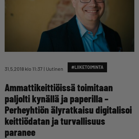
#LIIKETOIMINTA
31.5.2018 klo 11:37
Uutinen
Ammattikeittiöissä toimitaan
paljolti kynällä ja paperilla –
Perheyhtiön älyratkaisu digitalisoi
keittiödatan ja turvallisuus
paranee