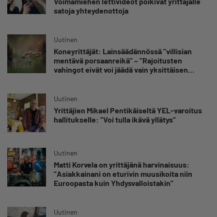
Voimamiehen lettivideot poikivat yrittäjälle
satoja yhteydenottoja
Uutinen
Koneyrittäjät: Lainsäädännössä ”villisian
mentävä porsaanreikä” – ”Rajoitusten
vahingot eivät voi jäädä vain yksittäisen
yrittäjän harteille”
Uutinen
Yrittäjien Mikael Pentikäiseltä YEL-varoitus
hallitukselle: ”Voi tulla ikävä yllätys”
Uutinen
Matti Korvela on yrittäjänä harvinaisuus:
”Asiakkainani on eturivin muusikoita niin
Euroopasta kuin Yhdysvalloistakin”
Uutinen