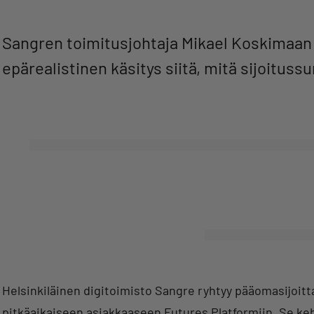
Sangren toimitusjohtaja Mikael Koskimaan mu
epärealistinen käsitys siitä, mitä sijoituss
Helsinkiläinen digitoimisto Sangre ryhtyy pääomasijoitt
pitkäaikaiseen asiakkaaseen Futures Platformiin. Se kehit