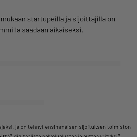
kaan startupeilla ja sijoittajilla on
ummilla saadaan aikaiseksi.
ajaksi, ja on tehnyt ensimmäisen sijoituksen toimiston
tää digitaalista palvelualustaa ja auttaa yrityksiä