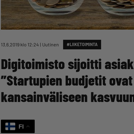
13.6.2019 klo 12:24
Uutinen
#LIIKETOIMINTA
Digitoimisto sijoitti asi
”Startupien budjetit ovat 
kansainväliseen kasvuu
FI