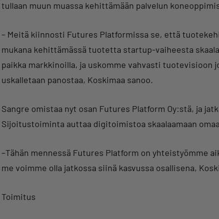
tullaan muun muassa kehittämään palvelun koneoppimis
– Meitä kiinnosti Futures Platformissa se, että tuotekeh
mukana kehittämässä tuotetta startup-vaiheesta skaalau
paikka markkinoilla, ja uskomme vahvasti tuotevisioon j
uskalletaan panostaa, Koskimaa sanoo.
Sangre omistaa nyt osan Futures Platform Oy:stä, ja jat
Sijoitustoiminta auttaa digitoimistoa skaalaamaan omaa
–Tähän mennessä Futures Platform on yhteistyömme aika
me voimme olla jatkossa siinä kasvussa osallisena, Kosk
Toimitus