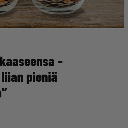
akkaaseensa –
liian pieniä
n”