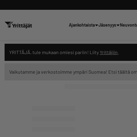
Ajankohtaista
Jäsenyys
Neuvont
Hae sivustolta tai kysy suoraan 
YRITTÄJÄ, tule mukaan omiesi pariin! Liity
Yrittäjiin
.
Vaikutamme ja verkostoimme ympäri Suomea! Etsi täältä o
Suodata hakutuloksia: näytä kaikki sisältö