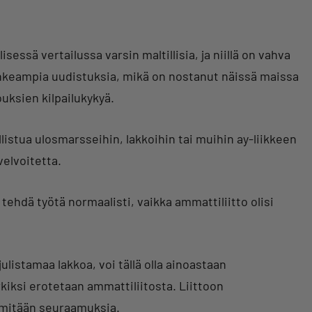
essä vertailussa varsin maltillisia, ja niillä on vahva
rohkeampia uudistuksia, mikä on nostanut näissä maissa
ouksien kilpailukykyä.
listua ulosmarsseihin, lakkoihin tai muihin ay-liikkeen
elvoitetta.
n tehdä työtä normaalisti, vaikka ammattiliitto olisi
ulistamaa lakkoa, voi tällä olla ainoastaan
kiksi erotetaan ammattiliitosta. Liittoon
a mitään seuraamuksia.