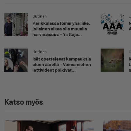
Uutinen
U
Parikkalassa toimii yhä liike,
N
jollainen alkaa olla muualla
A
harvinaisuus – Yrittäjä
Hilkka Myllylä tuntee
asiakkaidensa jalat kuin
omansa
Uutinen
U
Isät opettelevat kampauksia
K
oluen äärellä – Voimamiehen
L
lettivideot poikivat
m
yrittäjälle satoja
”
yhteydenottoja
v
y
Katso myös