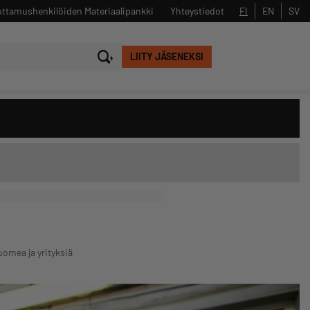
ttamushenkilöiden Materiaalipankki
Yhteystiedot
FI
EN
SV
LIITY JÄSENEKSI
Sulje
Hae
uomea ja yrityksiä