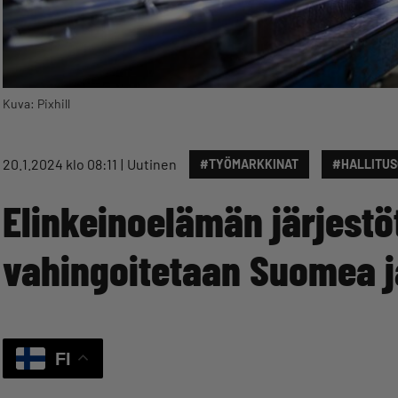
Kuva: Pixhill
20.1.2024 klo 08:11
Uutinen
#TYÖMARKKINAT
#HALLITU
Elinkeinoelämän järjestöt
vahingoitetaan Suomea ja
FI