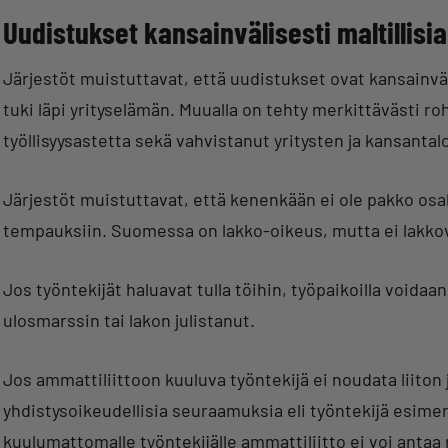
Uudistukset kansainvälisesti maltillisia
Järjestöt muistuttavat, että uudistukset ovat kansainvälis
tuki läpi yrityselämän. Muualla on tehty merkittävästi 
työllisyysastetta sekä vahvistanut yritysten ja kansantal
Järjestöt muistuttavat, että kenenkään ei ole pakko osal
tempauksiin. Suomessa on lakko-oikeus, mutta ei lakkov
Jos työntekijät haluavat tulla töihin, työpaikoilla voidaa
ulosmarssin tai lakon julistanut.
Jos ammattiliittoon kuuluva työntekijä ei noudata liiton j
yhdistysoikeudellisia seuraamuksia eli työntekijä esimer
kuulumattomalle työntekijälle ammattiliitto ei voi anta