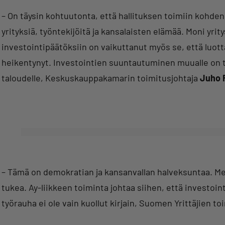
– On täysin kohtuutonta, että hallituksen toimiin kohdenne
yrityksiä, työntekijöitä ja kansalaisten elämää. Moni yri
investointipäätöksiin on vaikuttanut myös se, että luo
heikentynyt. Investointien suuntautuminen muualle on tap
taloudelle, Keskuskauppakamarin toimitusjohtaja
Juho 
– Tämä on demokratian ja kansanvallan halveksuntaa. Me
tukea. Ay-liikkeen toiminta johtaa siihen, että investoint
työrauha ei ole vain kuollut kirjain, Suomen Yrittäjien t