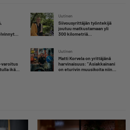
Uutinen
,
Siivousyrittäjän työntekijä
joutuu matkustamaan yli
elvinnyt
300 kilometriä
olen
suorittaakseen ajokortin –
 kuolemaa
”Ei aja syrjäseudun etua”
nut
Uutinen
Matti Korvela on yrittäjänä
luvaa
-varoitus
harvinaisuus: ”Asiakkainani
tulla ikävä
on eturivin muusikoita niin
Euroopasta kuin
Yhdysvalloistakin”