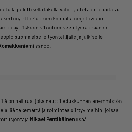
tulla poliittisella lakolla vahingoitetaan ja haitataan
tys kertoo, että Suomen kannalta negatiivisiin
ttamus ay-liikkeen sitoutumiseen työrauhaan on
pio suomalaiselle työntekijälle ja julkiselle
Romakkaniemi
sanoo.
illä on hallitus, joka nauttii eduskunnan enemmistön
eja jää tekemättä ja toimintaa siirtyy maihin, joissa
oimitusjohtaja
Mikael Pentikäinen
lisää.