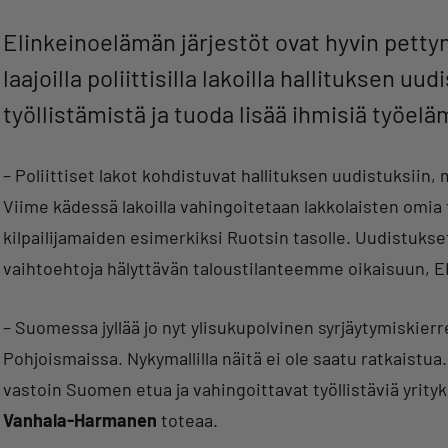
Elinkeinoelämän järjestöt ovat hyvin pettyne
laajoilla poliittisilla lakoilla hallituksen u
työllistämistä ja tuoda lisää ihmisiä työel
– Poliittiset lakot kohdistuvat hallituksen uudistuksiin
Viime kädessä lakoilla vahingoitetaan lakkolaisten omia
kilpailijamaiden esimerkiksi Ruotsin tasolle. Uudistukse
vaihtoehtoja hälyttävän taloustilanteemme oikaisuun, E
– Suomessa jyllää jo nyt ylisukupolvinen syrjäytymiskierr
Pohjoismaissa. Nykymallilla näitä ei ole saatu ratkaistua. 
vastoin Suomen etua ja vahingoittavat työllistäviä yrityk
Vanhala-Harmanen
toteaa.