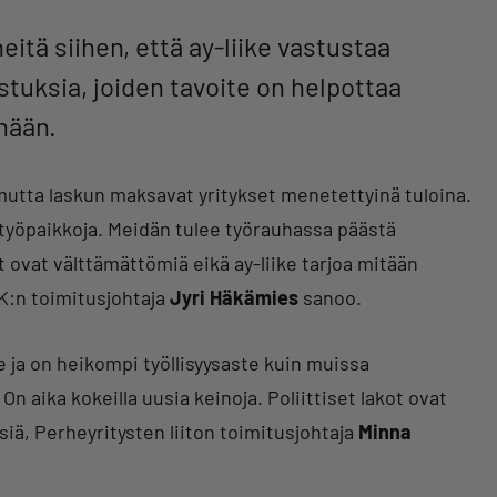
itä siihen, että ay-liike vastustaa
udistuksia, joiden tavoite on helpottaa
ämään.
, mutta laskun maksavat yritykset menetettyinä tuloina.
 työpaikkoja. Meidän tulee työrauhassa päästä
t ovat välttämättömiä eikä ay-liike tarjoa mitään
K:n toimitusjohtaja
Jyri Häkämies
sanoo.
e ja on heikompi työllisyysaste kuin muissa
On aika kokeilla uusia keinoja. Poliittiset lakot ovat
siä, Perheyritysten liiton toimitusjohtaja
Minna