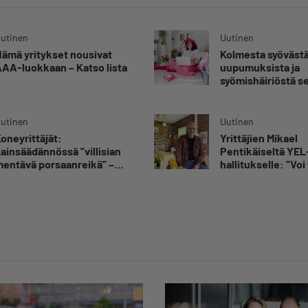
utinen
Uutinen
ämä yritykset nousivat
Kolmesta syövästä
AA-luokkaan – Katso lista
uupumuksista ja
syömishäiriöstä s
Mira Rinne: ”Kun 
katsonut useasti
silmiin, olen oppi
utinen
Uutinen
kestämään myös
oneyrittäjät:
Yrittäjien Mikael
yrittäjyyteen kuu
ainsäädännössä ”villisian
Pentikäiseltä YEL
epävarmuutta”
entävä porsaanreikä” –
hallitukselle: ”Voi 
Rajoitusten vahingot eivät
yllätys”
oi jäädä vain yksittäisen
rittäjän harteille”