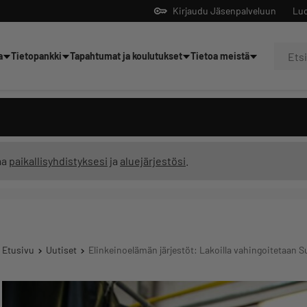
Kirjaudu Jäsenpalveluun
Luo
a
Tietopankki
Tapahtumat ja koulutukset
Tietoa meistä
Yrittäjien tekoälyltä
ma
paikallisyhdistyksesi
ja
aluejärjestösi
.
Etusivu
Uutiset
Elinkeinoelämän järjestöt: Lakoilla vahingoitetaan S