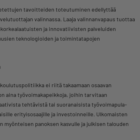
setettujen tavoitteiden toteutuminen edellyttää
lvelutuottajan valinnassa. Laaja valinnanvapaus tuottaa
korkealaatuisten ja innovatiivisten palveluiden
usien teknologioiden ja toimintatapojen
n
oulutuspolitiikka ei riitä takaamaan osaavan
n aina työvoimakapeikkoja, joihin tarvitaan
vaativista tehtävistä tai suoranaisista työvoimapula-
ille erityisosaajille ja investoinneille. Ulkomaisten
n myönteisen panoksen kasvulle ja julkisen talouden