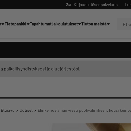
Kirjaudu Jäsenpalveluun
Luo
a
Tietopankki
Tapahtumat ja koulutukset
Tietoa meistä
Yrittäjien tekoälyltä
ma
paikallisyhdistyksesi
ja
aluejärjestösi
.
Etusivu
Uutiset
Elinkeinoelämän viesti puoliväliriiheen: kuusi ke