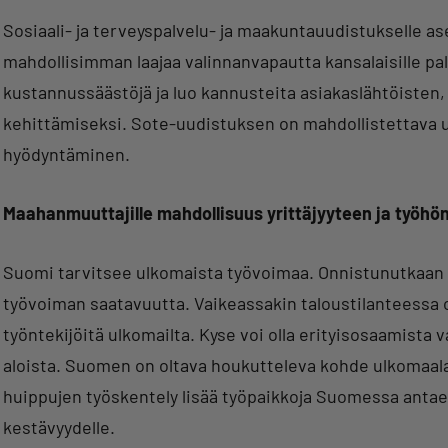
Sosiaali- ja terveyspalvelu- ja maakuntauudistukselle a
mahdollisimman laajaa valinnanvapautta kansalaisille pa
kustannussäästöjä ja luo kannusteita asiakaslähtöisten, 
kehittämiseksi. Sote-uudistuksen on mahdollistettava u
hyödyntäminen.
Maahanmuuttajille mahdollisuus yrittäjyyteen ja työhö
Suomi tarvitsee ulkomaista työvoimaa. Onnistunutkaan k
työvoiman saatavuutta. Vaikeassakin taloustilanteessa o
työntekijöitä ulkomailta. Kyse voi olla erityisosaamista 
aloista. Suomen on oltava houkutteleva kohde ulkomaalais
huippujen työskentely lisää työpaikkoja Suomessa antae
kestävyydelle.