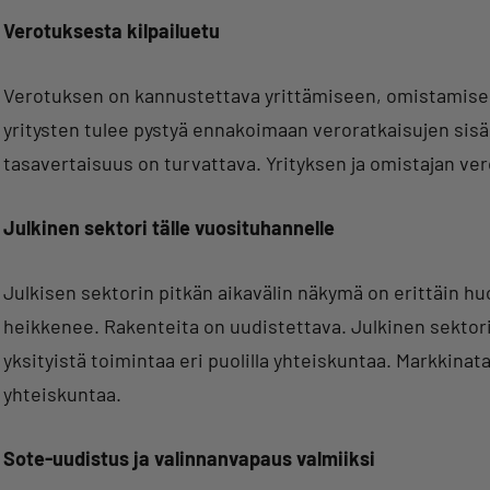
Verotuksesta kilpailuetu
Verotuksen on kannustettava yrittämiseen, omistamiseen
yritysten tulee pystyä ennakoimaan veroratkaisujen sisäl
tasavertaisuus on turvattava. Yrityksen ja omistajan ver
Julkinen sektori tälle vuosituhannelle
Julkisen sektorin pitkän aikavälin näkymä on erittäin hu
heikkenee. Rakenteita on uudistettava. Julkinen sektori
yksityistä toimintaa eri puolilla yhteiskuntaa. Markkin
yhteiskuntaa.
Sote-uudistus ja valinnanvapaus valmiiksi