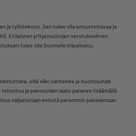
 ja työntekoon. Sen tulee olla ennustettavaa ja
tö. Erilaisten yritysmuotojen verotuksellinen
otuksen tulee olla Suomelle kilpailuetu.
olestuttava, sillä väki vanhenee ja huoltosuhde
 tehostuu ja palveluiden laatu paranee lisäämällä
atalous valjastetaan entistä paremmin palvelemaan