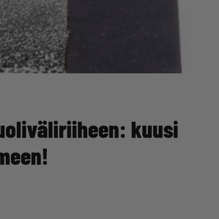
oliväliriiheen: kuusi
meen!