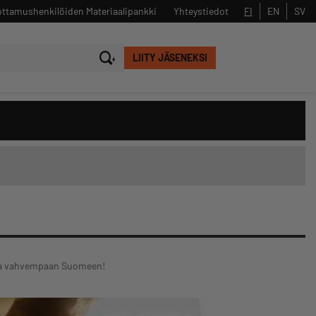
ttamushenkilöiden Materiaalipankki
Yhteystiedot
FI
EN
SV
LIITY JÄSENEKSI
Sulje
Hae
inoa vahvempaan Suomeen!