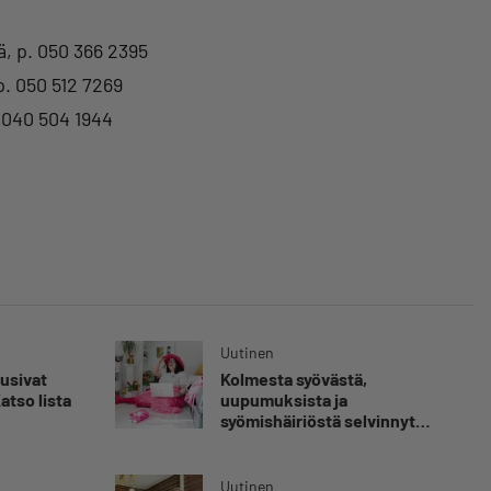
, p. 050 366 2395
p. 050 512 7269
 040 504 1944
Uutinen
usivat
Kolmesta syövästä,
tso lista
uupumuksista ja
syömishäiriöstä selvinnyt
Mira Rinne: ”Kun olen
katsonut useasti kuolemaa
silmiin, olen oppinut
Uutinen