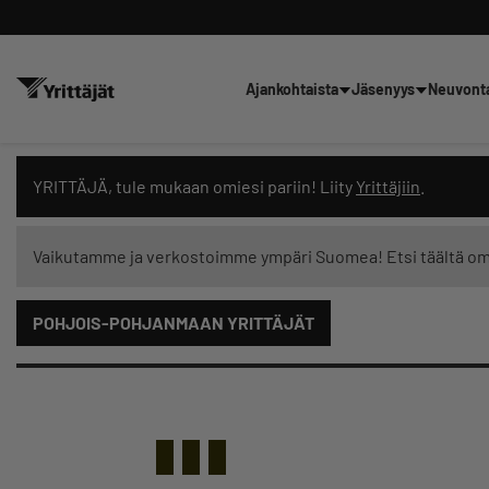
Ajankohtaista
Jäsenyys
Neuvont
Hae sivustolta tai kysy suoraan 
YRITTÄJÄ, tule mukaan omiesi pariin! Liity
Yrittäjiin
.
Vaikutamme ja verkostoimme ympäri Suomea! Etsi täältä o
POHJOIS-POHJANMAAN YRITTÄJÄT
Suodata hakutuloksia: näytä kaikki sisältö