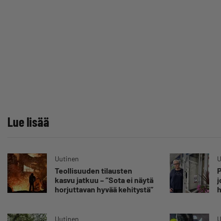
Lue lisää
Uutinen
U
Teollisuuden tilausten
P
kasvu jatkuu – ”Sota ei näytä
j
horjuttavan hyvää kehitystä”
h
H
a
Uutinen
U