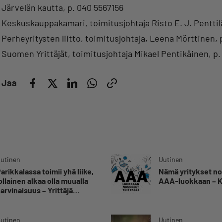
Järvelän kautta, p. 040 5567156
Keskuskauppakamari, toimitusjohtaja Risto E. J. Penttilä
Perheyritysten liitto, toimitusjohtaja, Leena Mörttinen, 
Suomen Yrittäjät, toimitusjohtaja Mikael Pentikäinen, p.
Jaa
utinen
Uutinen
arikkalassa toimii yhä liike,
Nämä yritykset no
ollainen alkaa olla muualla
AAA-luokkaan – Ka
arvinaisuus – Yrittäjä
ilkka Myllylä tuntee
siakkaidensa jalat kuin
omansa
utinen
Uutinen