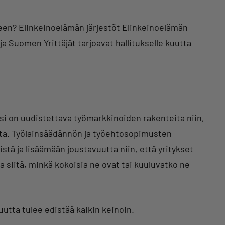
een? Elinkeinoelämän järjestöt Elinkeinoelämän
a Suomen Yrittäjät tarjoavat hallitukselle kuutta
si on uudistettava työmarkkinoiden rakenteita niin,
uutta. Työlainsäädännön ja työehtosopimusten
tä ja lisäämään joustavuutta niin, että yritykset
 siitä, minkä kokoisia ne ovat tai kuuluvatko ne
tta tulee edistää kaikin keinoin.