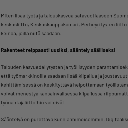
Miten lisää työtä ja talouskasvua satavuotiaaseen Suom
keskusliitto, Keskuskauppakamari, Perheyritysten liitto j
keinoa, joilla niitä saadaan.
Rakenteet reippaasti uusiksi, sääntely säälliseksi
Talouden kasvuedellytysten ja työllisyyden parantamisek
että työmarkkinoille saadaan lisää kilpailua ja joustav
kehittämisessä on keskityttävä helpottamaan työllistämis
voivat menestyä kansainvälisessä kilpailussa riippumatta
työnantajaliittoihin vai eivät.
Sääntelyä on purettava kunnianhimoisemmin. Digitaalisuu