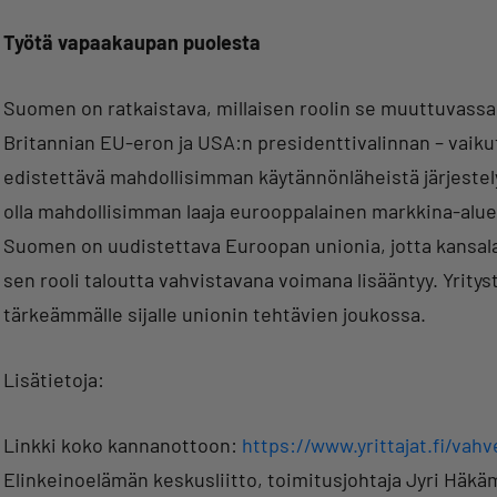
Työtä vapaakaupan puolesta
Suomen on ratkaistava, millaisen roolin se muuttuvass
Britannian EU-eron ja USA:n presidenttivalinnan – vaik
edistettävä mahdollisimman käytännönläheistä järjestely
olla mahdollisimman laaja eurooppalainen markkina-alue
Suomen on uudistettava Euroopan unionia, jotta kansala
sen rooli taloutta vahvistavana voimana lisääntyy. Yri
tärkeämmälle sijalle unionin tehtävien joukossa.
Lisätietoja:
Linkki koko kannanottoon:
https://www.yrittajat.fi/va
Elinkeinoelämän keskusliitto, toimitusjohtaja Jyri Häkä