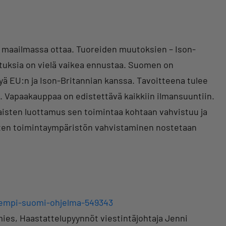
a maailmassa ottaa. Tuoreiden muutoksien – Ison-
utuksia on vielä vaikea ennustaa. Suomen on
ä EU:n ja Ison-Britannian kanssa. Tavoitteena tulee
. Vapaakauppaa on edistettävä kaikkiin ilmansuuntiin.
isten luottamus sen toimintaa kohtaan vahvistuu ja
tysten toimintaympäristön vahvistaminen nostetaan
hvempi-suomi-ohjelma-549343
mies, Haastattelupyynnöt viestintäjohtaja Jenni