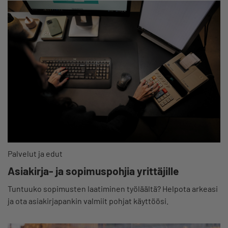
Palvelut ja edut
Asiakirja- ja sopimuspohjia yrittäjille
Tuntuuko sopimusten laatiminen työläältä? Helpota arkeasi
ja ota asiakirjapankin valmiit pohjat käyttöösi.