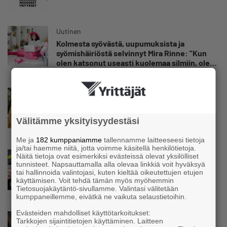
Uutinen
Kolmesta syövästä, uupumuksista ja
syömishäiriöstä selvinnyt Mira Rinne: ”Kun
olen katsonut useasti kuolemaa silmiin, olen
oppinut kestämään myös yrittäjyyteen
kuuluvaa epävarmuutta”
Uutinen
Siivousyrittäjän työntekijä joutuu
matkustamaan yli 300 kilometriä
Välitämme yksityisyydestäsi
suorittaakseen ajokortin – ”Ei aja syrjäseudun
etua”
Me ja
182 kumppaniamme
tallennamme laitteeseesi tietoja
ja/tai haemme niitä, jotta voimme käsitellä henkilötietoja.
Uutinen
Näitä tietoja ovat esimerkiksi evästeissä olevat yksilölliset
tunnisteet. Napsauttamalla alla olevaa linkkiä voit hyväksyä
Isät opettelevat kampauksia oluen äärellä –
tai hallinnoida valintojasi, kuten kieltää oikeutettujen etujen
Voimamiehen lettivideot poikivat yrittäjälle
käyttämisen. Voit tehdä tämän myös myöhemmin
satoja yhteydenottoja
Tietosuojakäytäntö-sivullamme. Valintasi välitetään
kumppaneillemme, eivätkä ne vaikuta selaustietoihin.
Evästeiden mahdolliset käyttötarkoitukset:
Uutinen
Tarkkojen sijaintitietojen käyttäminen. Laitteen