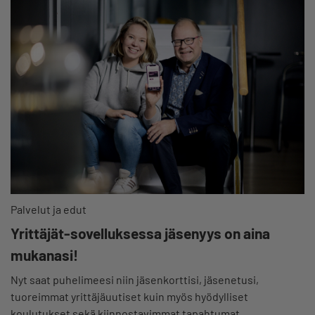
Palvelut ja edut
Yrittäjät-sovelluksessa jäsenyys on aina
mukanasi!
Nyt saat puhelimeesi niin jäsenkorttisi, jäsenetusi,
tuoreimmat yrittäjäuutiset kuin myös hyödylliset
koulutukset sekä kiinnostavimmat tapahtumat.