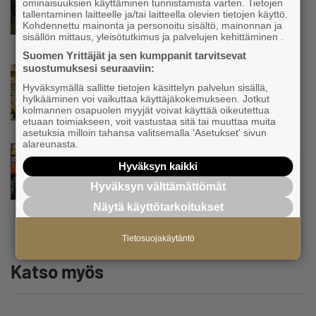
Koneyrittäjät: Lainsäädännössä ”villisian
ominaisuuksien käyttäminen tunnistamista varten. Tietojen
tallentaminen laitteelle ja/tai laitteella olevien tietojen käyttö.
mentävä porsaanreikä” – ”Rajoitusten
Kohdennettu mainonta ja personoitu sisältö, mainonnan ja
vahingot eivät voi jäädä vain yksittäisen
sisällön mittaus, yleisötutkimus ja palvelujen kehittäminen .
yrittäjän harteille”
Suomen Yrittäjät ja sen kumppanit tarvitsevat
suostumuksesi seuraaviin:
Uutinen
Hyväksymällä sallitte tietojen käsittelyn palvelun sisällä,
Yrittäjien Mikael Pentikäiseltä YEL-varoitus
hylkääminen voi vaikuttaa käyttäjäkokemukseen. Jotkut
hallitukselle: ”Voi tulla ikävä yllätys”
kolmannen osapuolen myyjät voivat käyttää oikeutettua
etuaan toimiakseen, voit vastustaa sitä tai muuttaa muita
asetuksia milloin tahansa valitsemalla 'Asetukset' sivun
alareunasta.
Uutinen
Hyväksyn kaikki
Matti Korvela on yrittäjänä harvinaisuus:
”Asiakkainani on eturivin muusikoita niin
Hyväksyn välttämättömät
Euroopasta kuin Yhdysvalloistakin”
Näytä käyttötarkoitukset
Tietosuojakäytäntö
Katso myös