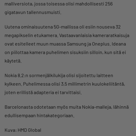
malliversiota, jossa toisessa olisi mahdollisesti 256
gigatavun tallennusmuisti.
Uutena ominaisuutena 5G-mallissa oli esiin nouseva 32
megapikselin etukamera. Vastaavanlaisia kameraratkaisuja
ovat esitelleet muun muassa Samsung ja Oneplus. Ideana
on piilottaa kamera puhelimen sisuksiin silloin, kun sitä ei
käytetä.
Nokia 8.2:n sormenjälkilukija olisi sijoitettu laitteen
kylkeen. Puhelimessa olisi 3,5 millimetrin kuulokeliitäntä,
joten erillistä adapteria ei tarvittaisi.
Barcelonasta odotetaan myös muita Nokia-malleja, lähinnä
edullisempaan hintakategoriaan.
Kuva: HMD Global