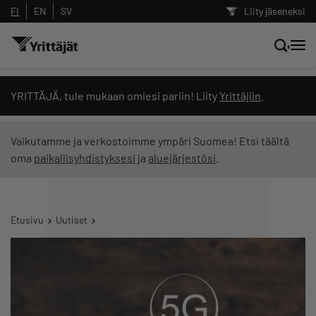
FI
EN
SV
Liity jäseneksi
Hae sivustolta tai kysy suoraan
YRITTÄJÄ, tule mukaan omiesi pariin! Liity
Yrittäjiin
.
Yrittäjien tekoälyltä
Vaikutamme ja verkostoimme ympäri Suomea! Etsi täältä
oma
paikallisyhdistyksesi
ja
aluejärjestösi
.
Hae
Suodata hakutuloksia: näytä kaikki sisältö
Etusivu
Uutiset