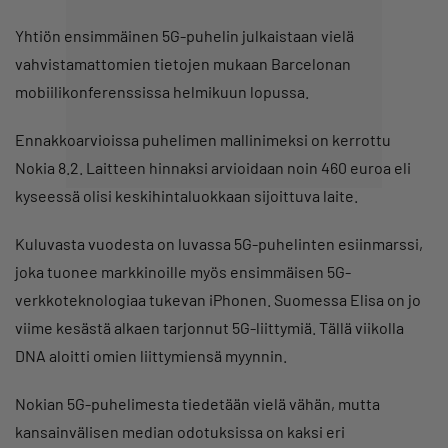
Yhtiön ensimmäinen 5G-puhelin julkaistaan vielä
vahvistamattomien tietojen mukaan Barcelonan
mobiilikonferenssissa helmikuun lopussa.
Ennakkoarvioissa puhelimen mallinimeksi on kerrottu
Nokia 8.2. Laitteen hinnaksi arvioidaan noin 460 euroa eli
kyseessä olisi keskihintaluokkaan sijoittuva laite.
Kuluvasta vuodesta on luvassa 5G-puhelinten esiinmarssi,
joka tuonee markkinoille myös ensimmäisen 5G-
verkkoteknologiaa tukevan iPhonen. Suomessa Elisa on jo
viime kesästä alkaen tarjonnut 5G-liittymiä. Tällä viikolla
DNA aloitti omien liittymiensä myynnin.
Nokian 5G-puhelimesta tiedetään vielä vähän, mutta
kansainvälisen median odotuksissa on kaksi eri