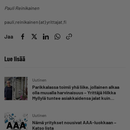
Pauli Reinikainen
pauli.reinikainen (at) yrittajat.fi
Jaa
Lue lisää
Uutinen
Parikkalassa toimii yhä liike, jollainen alkaa
olla muualla harvinaisuus – Yrittäjä Hilkka
Myllylä tuntee asiakkaidensa jalat kuin
omansa
Uutinen
Nämä yritykset nousivat AAA-luokkaan –
Katso lista