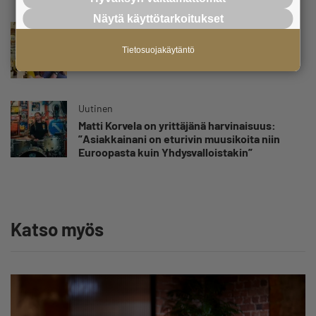
yrittäjän harteille”
Näytä käyttötarkoitukset
Uutinen
Yrittäjien Mikael Pentikäiseltä YEL-varoitus
Tietosuojakäytäntö
hallitukselle: ”Voi tulla ikävä yllätys”
Uutinen
Matti Korvela on yrittäjänä harvinaisuus:
”Asiakkainani on eturivin muusikoita niin
Euroopasta kuin Yhdysvalloistakin”
Katso myös