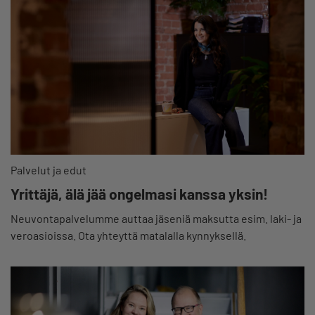
Palvelut ja edut
Yrittäjä, älä jää ongelmasi kanssa yksin!
Neuvontapalvelumme auttaa jäseniä maksutta esim. laki- ja
veroasioissa. Ota yhteyttä matalalla kynnyksellä.