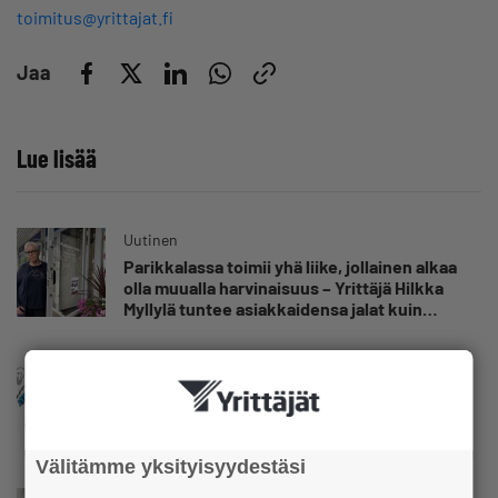
toimitus@yrittajat.fi
Jaa
Lue lisää
Uutinen
Parikkalassa toimii yhä liike, jollainen alkaa
olla muualla harvinaisuus – Yrittäjä Hilkka
Myllylä tuntee asiakkaidensa jalat kuin
omansa
Uutinen
Nämä yritykset nousivat AAA-luokkaan –
Katso lista
Välitämme yksityisyydestäsi