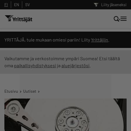
FI
EN
SV
Liity jäseneksi
Hae sivustolta tai kysy suoraan
YRITTÄJÄ, tule mukaan omiesi pariin! Liity
Yrittäjiin
.
Yrittäjien tekoälyltä
Vaikutamme ja verkostoimme ympäri Suomea! Etsi täältä
oma
paikallisyhdistyksesi
ja
aluejärjestösi
.
Hae
Suodata hakutuloksia: näytä kaikki sisältö
Etusivu
Uutiset