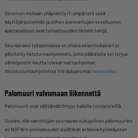
Decensin mukaan ylläpidetty IT-ympäristö sekä
käyttöjärjestelmän ja siihen asennettujen sovellusten
ajantasaisuus ovat turvallisuuden tärkein tekijä.
Seuraavaksi työasemassa on oltava asianmukainen ja
päivitetty tietoturvaohjelmisto, jotta päätelaite voi torjua
sähköpostin kautta tulevat haittaohjelmat.
Virustorjuntaohjelmista Yrittäjäsanomat
kertoi eilen
.
Palomuuri valvomaan liikennettä
Palomuurit ovat välttämättömyys kaikilla toimipisteillä.
Uusien, niin sanottujen seuraavan sukupolven palomuurien
eli NGFW:n ominaisuudet sisältävät erilaisia hyökkäysten
tunnistamiseen tarkoitettuja työkaluja.