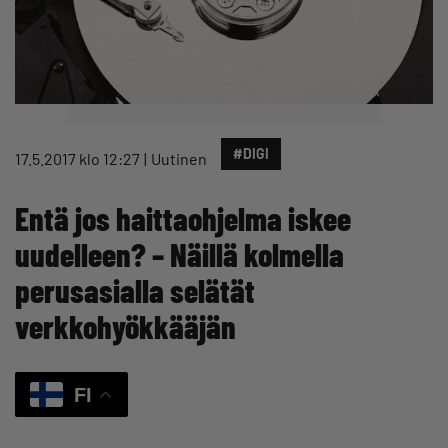
#DIGI
17.5.2017 klo 12:27
Uutinen
Entä jos haittaohjelma iskee
uudelleen? – Näillä kolmella
perusasialla selätät
verkkohyökkääjän
FI