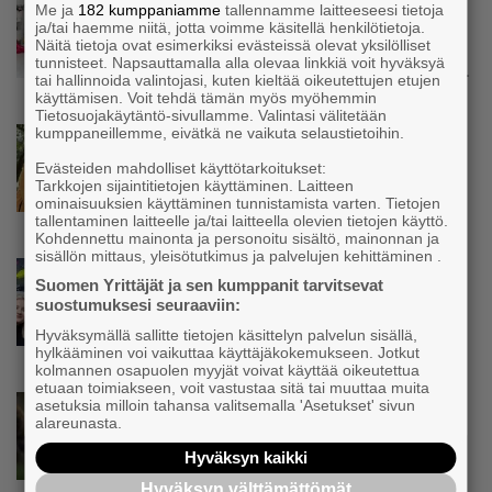
Uutinen
Me ja
182 kumppaniamme
tallennamme laitteeseesi tietoja
Kolmesta syövästä, uupumuksista ja
ja/tai haemme niitä, jotta voimme käsitellä henkilötietoja.
Näitä tietoja ovat esimerkiksi evästeissä olevat yksilölliset
syömishäiriöstä selvinnyt Mira Rinne: ”Kun
tunnisteet. Napsauttamalla alla olevaa linkkiä voit hyväksyä
olen katsonut useasti kuolemaa silmiin, olen
tai hallinnoida valintojasi, kuten kieltää oikeutettujen etujen
oppinut kestämään myös yrittäjyyteen
käyttämisen. Voit tehdä tämän myös myöhemmin
kuuluvaa epävarmuutta”
Tietosuojakäytäntö-sivullamme. Valintasi välitetään
kumppaneillemme, eivätkä ne vaikuta selaustietoihin.
Uutinen
Siivousyrittäjän työntekijä joutuu
Evästeiden mahdolliset käyttötarkoitukset:
matkustamaan yli 300 kilometriä
Tarkkojen sijaintitietojen käyttäminen. Laitteen
suorittaakseen ajokortin – ”Ei aja syrjäseudun
ominaisuuksien käyttäminen tunnistamista varten. Tietojen
tallentaminen laitteelle ja/tai laitteella olevien tietojen käyttö.
etua”
Kohdennettu mainonta ja personoitu sisältö, mainonnan ja
sisällön mittaus, yleisötutkimus ja palvelujen kehittäminen .
Uutinen
Suomen Yrittäjät ja sen kumppanit tarvitsevat
Isät opettelevat kampauksia oluen äärellä –
suostumuksesi seuraaviin:
Voimamiehen lettivideot poikivat yrittäjälle
Hyväksymällä sallitte tietojen käsittelyn palvelun sisällä,
satoja yhteydenottoja
hylkääminen voi vaikuttaa käyttäjäkokemukseen. Jotkut
kolmannen osapuolen myyjät voivat käyttää oikeutettua
etuaan toimiakseen, voit vastustaa sitä tai muuttaa muita
Uutinen
asetuksia milloin tahansa valitsemalla 'Asetukset' sivun
alareunasta.
Koneyrittäjät: Lainsäädännössä ”villisian
mentävä porsaanreikä” – ”Rajoitusten
Hyväksyn kaikki
vahingot eivät voi jäädä vain yksittäisen
Hyväksyn välttämättömät