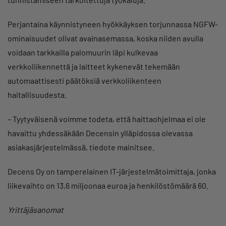
Perjantaina käynnistyneen hyökkäyksen torjunnassa NGFW-
ominaisuudet olivat avainasemassa, koska niiden avulla
voidaan tarkkailla palomuurin läpi kulkevaa
verkkoliikennettä ja laitteet kykenevät tekemään
automaattisesti päätöksiä verkkoliikenteen
haitallisuudesta.
– Tyytyväisenä voimme todeta, että haittaohjelmaa ei ole
havaittu yhdessäkään Decensin ylläpidossa olevassa
asiakasjärjestelmässä, tiedote mainitsee.
Decens Oy on tamperelainen IT-järjestelmätoimittaja, jonka
liikevaihto on 13,6 miljoonaa euroa ja henkilöstömäärä 60.
Yrittäjäsanomat