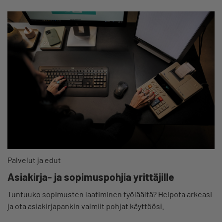
Palvelut ja edut
Asiakirja- ja sopimuspohjia yrittäjille
Tuntuuko sopimusten laatiminen työläältä? Helpota arkeasi
ja ota asiakirjapankin valmiit pohjat käyttöösi.