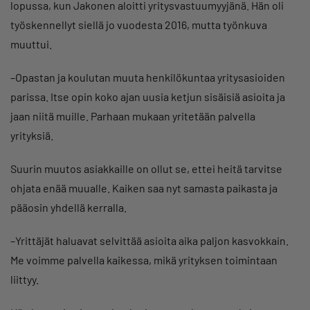
lopussa, kun Jakonen aloitti yritysvastuumyyjänä. Hän oli
työskennellyt siellä jo vuodesta 2016, mutta työnkuva
muuttui.
–Opastan ja koulutan muuta henkilökuntaa yritysasioiden
parissa. Itse opin koko ajan uusia ketjun sisäisiä asioita ja
jaan niitä muille. Parhaan mukaan yritetään palvella
yrityksiä.
Suurin muutos asiakkaille on ollut se, ettei heitä tarvitse
ohjata enää muualle. Kaiken saa nyt samasta paikasta ja
pääosin yhdellä kerralla.
–Yrittäjät haluavat selvittää asioita aika paljon kasvokkain.
Me voimme palvella kaikessa, mikä yrityksen toimintaan
liittyy.