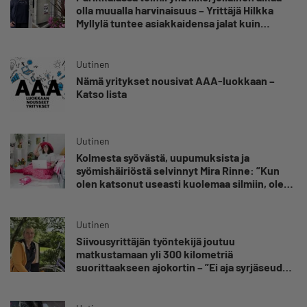
olla muualla harvinaisuus – Yrittäjä Hilkka
Myllylä tuntee asiakkaidensa jalat kuin
omansa
Uutinen
Nämä yritykset nousivat AAA-luokkaan –
Katso lista
Uutinen
Kolmesta syövästä, uupumuksista ja
syömishäiriöstä selvinnyt Mira Rinne: ”Kun
olen katsonut useasti kuolemaa silmiin, olen
oppinut kestämään myös yrittäjyyteen
kuuluvaa epävarmuutta”
Uutinen
Siivousyrittäjän työntekijä joutuu
matkustamaan yli 300 kilometriä
suorittaakseen ajokortin – ”Ei aja syrjäseudun
etua”