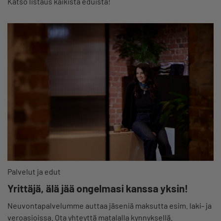
Katso listaus kaikista eduista!
Palvelut ja edut
Yrittäjä, älä jää ongelmasi kanssa yksin!
Neuvontapalvelumme auttaa jäseniä maksutta esim. laki- ja
veroasioissa. Ota yhteyttä matalalla kynnyksellä.