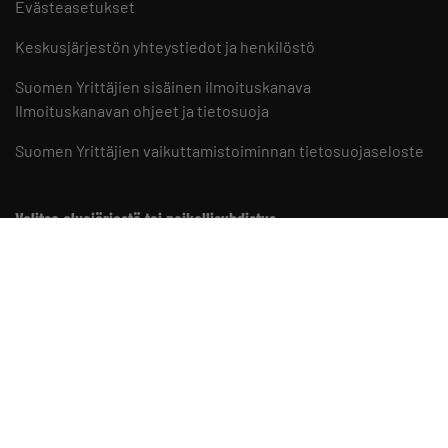
Evästeasetukset
Keskusjärjestön yhteystiedot ja henkilöstö
Suomen Yrittäjien sisäinen ilmoituskanava
Ilmoituskanavan ohjeet ja tietosuoja
Suomen Yrittäjien vaikuttamistoiminnan tietosuojaseloste
Valitse aluejärjestö tai paikallisyhdistys
Aluejärjestöt
Paikallisyhdistykset
Suomen Yrittäjät somessa