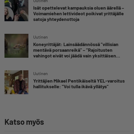
Uutinen
Isät opettelevat kampauksia oluen äärellä –
Voimamiehen lettivideot poikivat yrittäjälle
satoja yhteydenottoja
Uutinen
Koneyrittäjät: Lainsäädännössä ”villisian
mentävä porsaanreikä” – ”Rajoitusten
vahingot eivät voi jäädä vain yksittäisen
yrittäjän harteille”
Uutinen
Yrittäjien Mikael Pentikäiseltä YEL-varoitus
hallitukselle: ”Voi tulla ikävä yllätys”
Katso myös