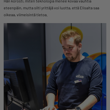
Hän korosti, miten teknologia menee kovaa vauhtia
eteenpäin, mutta silti yrittäjä voi luotta, että Elisalta saa
oikeaa, viimeisintä tietoa.