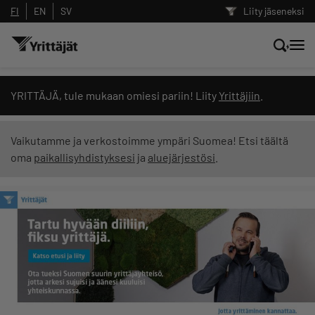
FI
EN
SV
Liity jäseneksi
Hae sivustolta tai kysy suoraan
YRITTÄJÄ, tule mukaan omiesi pariin! Liity
Yrittäjiin
.
Yrittäjien tekoälyltä
Vaikutamme ja verkostoimme ympäri Suomea! Etsi täältä
oma
paikallisyhdistyksesi
ja
aluejärjestösi
.
Hae
Suodata hakutuloksia: näytä kaikki sisältö