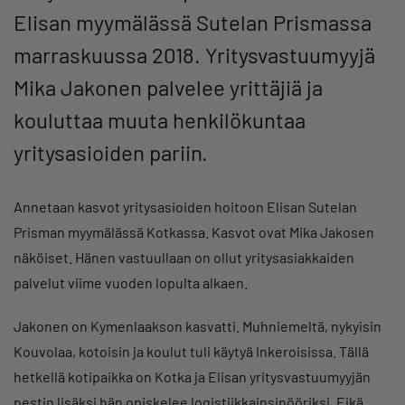
Elisan myymälässä Sutelan Prismassa
marraskuussa 2018. Yritysvastuumyyjä
Mika Jakonen palvelee yrittäjiä ja
kouluttaa muuta henkilökuntaa
yritysasioiden pariin.
Annetaan kasvot yritysasioiden hoitoon Elisan Sutelan
Prisman myymälässä Kotkassa. Kasvot ovat Mika Jakosen
näköiset. Hänen vastuullaan on ollut yritysasiakkaiden
palvelut viime vuoden lopulta alkaen.
Jakonen on Kymenlaakson kasvatti. Muhniemeltä, nykyisin
Kouvolaa, kotoisin ja koulut tuli käytyä Inkeroisissa. Tällä
hetkellä kotipaikka on Kotka ja Elisan yritysvastuumyyjän
pestin lisäksi hän opiskelee logistiikkainsinööriksi. Eikä