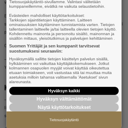
voidaan tilata tietokoneita ja kaikkea siltä väliltä.
Tietosuojakäytäntö-sivullamme. Valintasi välitetään
kumppaneillemme, eivätkä ne vaikuta selaustietoihin.
Elisan Prisman myymälä on pieni tila, joten isoja varastoja
Evästeiden mahdolliset käyttötarkoitukset:
Tarkkojen sijaintitietojen käyttäminen. Laitteen
siellä ei ole mahdollista säilyttää. Joskus voi siis mennä pari
ominaisuuksien käyttäminen tunnistamista varten. Tietojen
tallentaminen laitteelle ja/tai laitteella olevien tietojen käyttö.
päivää toimitukseen.
Kohdennettu mainonta ja personoitu sisältö, mainonnan ja
sisällön mittaus, yleisötutkimus ja palvelujen kehittäminen .
Onko asioita, joita ette ole osannut ratkaista?
Suomen Yrittäjät ja sen kumppanit tarvitsevat
suostumuksesi seuraaviin:
–Joskus tulee niitäkin, mutta meillä on hyvät tukilinjat.
Hyväksymällä sallitte tietojen käsittelyn palvelun sisällä,
hylkääminen voi vaikuttaa käyttäjäkokemukseen. Jotkut
Yleensä asiat saadaan ratkaistuksi samalla kertaa.
kolmannen osapuolen myyjät voivat käyttää oikeutettua
etuaan toimiakseen, voit vastustaa sitä tai muuttaa muita
asetuksia milloin tahansa valitsemalla 'Asetukset' sivun
alareunasta.
Kertokaa muillekin
Hyväksyn kaikki
–Kannattaa tulla piipahtamaan, vaikka tarkistamaan oman
Hyväksyn välttämättömät
liittymän ajantasaisuus. Uudistunut konseptimme takaa
Näytä käyttötarkoitukset
sen, että Prisman myymälässä voidaan hoitaa kaikki asiat.
Tietosuojakäytäntö