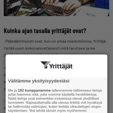
Kuinka ajan tasalla yrittäjät ovat?
–Pääsääntöisesti ovat, kun on omaa mielenkiintoa. Yrittäjä
tietää usein kokonaisvaltaisesti mitä tarvitsee ja me
tiedämme sitten mitä on tarjolla.
Jakosen mukaan yrittäjilläkin alkaa olla älykännykät, kun
palvelut ovat siirtyneet nettiin. Sitä kautta palvellaan omia
Välitämme yksityisyydestäsi
asiakkaita ja yhtä lailla täydennetään esimerkiksi omien
yritysten varastoja.
Me ja
182 kumppaniamme
tallennamme laitteeseesi tietoja
ja/tai haemme niitä, jotta voimme käsitellä henkilötietoja.
Näitä tietoja ovat esimerkiksi evästeissä olevat yksilölliset
–Pääsääntöisesti meiltä tullaan kysymään laitteita, ei
tunnisteet. Napsauttamalla alla olevaa linkkiä voit hyväksyä
tai hallinnoida valintojasi, kuten kieltää oikeutettujen etujen
ohjelmistoja. Puhelimet ja tabletit löytyvät hyllystä. Lisäksi
käyttämisen. Voit tehdä tämän myös myöhemmin