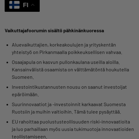
FI
Vaikuttajafoorumin sisältö pähkinänkuoressa
Aluevaikuttajien, korkeakoulujen ja yrityskentän
yhteistyö on Pirkanmaalla poikkeuksellisen vahvaa.
Osaajapula on kasvun pullonkaulana useilla aloilla.
Kansainvälistä osaamista on välttämätöntä houkutella
Suomeen.
Investointikustannusten nousu on saanut investoijat
epäröimään.
Suurinnovaatiot ja -investoinnit karkaavat Suomesta
Ruotsiin ja muihin valtioihin. Tämä tulee pysäyttää.
EU rahoittaa puolustusteollisuuden riski-innovaatioita
ja luo parhaillaan myös uusia tukimuotoja innovaatioiden
teollistamiseen.