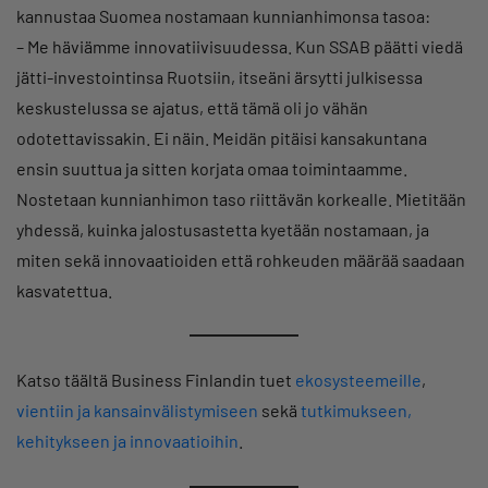
kannustaa Suomea nostamaan kunnianhimonsa tasoa:
– Me häviämme innovatiivisuudessa. Kun SSAB päätti viedä
jätti-investointinsa Ruotsiin, itseäni ärsytti julkisessa
keskustelussa se ajatus, että tämä oli jo vähän
odotettavissakin. Ei näin. Meidän pitäisi kansakuntana
ensin suuttua ja sitten korjata omaa toimintaamme.
Nostetaan kunnianhimon taso riittävän korkealle. Mietitään
yhdessä, kuinka jalostusastetta kyetään nostamaan, ja
miten sekä innovaatioiden että rohkeuden määrää saadaan
kasvatettua.
Katso täältä Business Finlandin tuet
ekosysteemeille
,
vientiin ja kansainvälistymiseen
sekä
tutkimukseen,
kehitykseen ja innovaatioihin
.