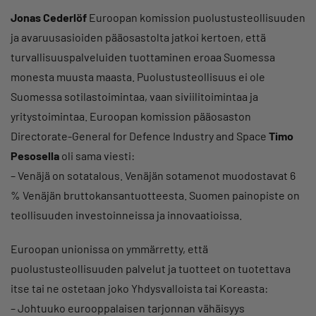
Jonas Cederlöf
Euroopan komission puolustusteollisuuden
ja avaruusasioiden pääosastolta jatkoi kertoen, että
turvallisuuspalveluiden tuottaminen eroaa Suomessa
monesta muusta maasta. Puolustusteollisuus ei ole
Suomessa sotilastoimintaa, vaan siviilitoimintaa ja
yritystoimintaa. Euroopan komission pääosaston
Directorate-General for Defence Industry and Space
Timo
Pesosella
oli sama viesti:
– Venäjä on sotatalous. Venäjän sotamenot muodostavat 6
% Venäjän bruttokansantuotteesta. Suomen painopiste on
teollisuuden investoinneissa ja innovaatioissa.
Euroopan unionissa on ymmärretty, että
puolustusteollisuuden palvelut ja tuotteet on tuotettava
itse tai ne ostetaan joko Yhdysvalloista tai Koreasta:
– Johtuuko eurooppalaisen tarjonnan vähäisyys