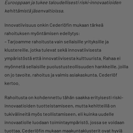
Eurooppaan ja tukee taloudellisesti riski-innovaatioiden
kehittämistä jäsenvaltioissa.
Innovatiivisuus onkin Cederlöfin mukaan tärkeä
rahoituksen myöntämisen edellytys:
– Tarjoamme rahoitusta vain sellaisille yrityksille ja
klustereille, jotka tulevat sekä innovatiivisesta
ympäristöstä että innovatiivisesta kulttuurista. Rahaa ei
myönnetä sellaisille puolustusteollisuuden hankkeille, joilla
on jo tavoite, rahoitus ja valmis asiakaskunta, Cederlöf
kertoo.
Rahoitusta on kohdennettu tähän saakka erityisesti riski-
innovaatioiden tuotteistamiseen, mutta kehitteillä on
tukivälineitä myös teollistamiseen, eli kuinka uudelle
innovaatiolle luodaan toimintaympäristö, jossa se voidaan
tuottaa. Cederlöfin mukaan maakuntaklusterit ovat hyviä