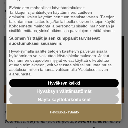
meillä on niin monta eri taistelupanssarivaunua, kun
Evästeiden mahdolliset käyttötarkoitukset:
Yhdysvalloissa on vain yksi. Yhdysvalloissa taas
Tarkkojen sijaintitietojen käyttäminen. Laitteen
ominaisuuksien käyttäminen tunnistamista varten. Tietojen
toivottaisiin, että toimintaa olisi hajautettu. Eli balanssi on
tallentaminen laitteelle ja/tai laitteella olevien tietojen käyttö.
löydettävä, Cederlöf punnitsee.
Kohdennettu mainonta ja personoitu sisältö, mainonnan ja
sisällön mittaus, yleisötutkimus ja palvelujen kehittäminen .
Suomen Yrittäjät ja sen kumppanit tarvitsevat
suostumuksesi seuraaviin:
Hyväksymällä sallitte tietojen käsittelyn palvelun sisällä,
hylkääminen voi vaikuttaa käyttäjäkokemukseen. Jotkut
kolmannen osapuolen myyjät voivat käyttää oikeutettua
etuaan toimiakseen, voit vastustaa sitä tai muuttaa muita
asetuksia milloin tahansa valitsemalla 'Asetukset' sivun
alareunasta.
Hyväksyn kaikki
Hyväksyn välttämättömät
Näytä käyttötarkoitukset
Pirkanmaan Yrittäjien toimitusjohtaja ja Pirkanmaan
Tietosuojakäytäntö
edunvalvontaryhmän puheenjohtaja
Jenni Pöllänen
näkee