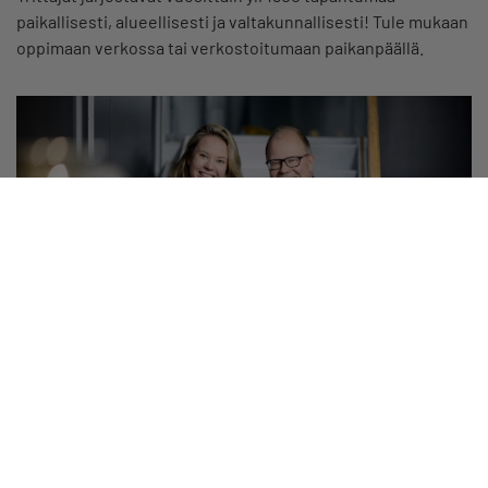
paikallisesti, alueellisesti ja valtakunnallisesti! Tule mukaan
oppimaan verkossa tai verkostoitumaan paikanpäällä.
Palvelut ja edut
Yrittäjät-sovelluksessa jäsenyys on aina