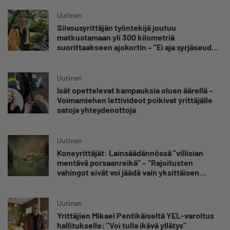
kuuluvaa epävarmuutta”
Uutinen
Siivousyrittäjän työntekijä joutuu
matkustamaan yli 300 kilometriä
suorittaakseen ajokortin – ”Ei aja syrjäseudun
etua”
Uutinen
Isät opettelevat kampauksia oluen äärellä –
Voimamiehen lettivideot poikivat yrittäjälle
satoja yhteydenottoja
Uutinen
Koneyrittäjät: Lainsäädännössä ”villisian
mentävä porsaanreikä” – ”Rajoitusten
vahingot eivät voi jäädä vain yksittäisen
yrittäjän harteille”
Uutinen
Yrittäjien Mikael Pentikäiseltä YEL-varoitus
hallitukselle: ”Voi tulla ikävä yllätys”