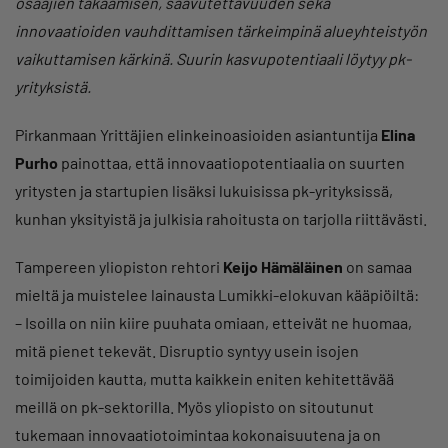
osaajien takaamisen, saavutettavuuden sekä
innovaatioiden vauhdittamisen tärkeimpinä alueyhteistyön
vaikuttamisen kärkinä.
Suurin kasvupotentiaali löytyy pk-
yrityksistä.
Pirkanmaan Yrittäjien elinkeinoasioiden asiantuntija
Elina
Purho
painottaa, että innovaatiopotentiaalia on suurten
yritysten ja startupien lisäksi lukuisissa pk-yrityksissä,
kunhan yksityistä ja julkisia rahoitusta on tarjolla riittävästi.
Tampereen yliopiston rehtori
Keijo Hämäläinen
on samaa
mieltä ja muistelee lainausta Lumikki-elokuvan kääpiöiltä:
– Isoilla on niin kiire puuhata omiaan, etteivät ne huomaa,
mitä pienet tekevät. Disruptio syntyy usein isojen
toimijoiden kautta, mutta kaikkein eniten kehitettävää
meillä on pk-sektorilla. Myös yliopisto on sitoutunut
tukemaan innovaatiotoimintaa kokonaisuutena ja on