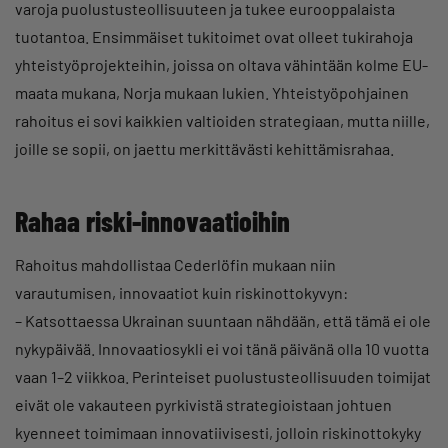
varoja puolustusteollisuuteen ja tukee eurooppalaista
tuotantoa. Ensimmäiset tukitoimet ovat olleet tukirahoja
yhteistyöprojekteihin, joissa on oltava vähintään kolme EU-
maata mukana, Norja mukaan lukien. Yhteistyöpohjainen
rahoitus ei sovi kaikkien valtioiden strategiaan, mutta niille,
joille se sopii, on jaettu merkittävästi kehittämisrahaa.
Rahaa riski-innovaatioihin
Rahoitus mahdollistaa Cederlöfin mukaan niin
varautumisen, innovaatiot kuin riskinottokyvyn:
– Katsottaessa Ukrainan suuntaan nähdään, että tämä ei ole
nykypäivää. Innovaatiosykli ei voi tänä päivänä olla 10 vuotta
vaan 1–2 viikkoa. Perinteiset puolustusteollisuuden toimijat
eivät ole vakauteen pyrkivistä strategioistaan johtuen
kyenneet toimimaan innovatiivisesti, jolloin riskinottokyky