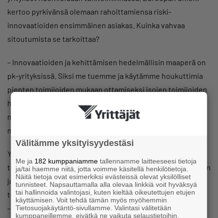
kertoo pyrkivänsä olemaan rahoittamiensa riski-
innovaatioiden ensimmäinen asiakas. Kuinka vahvaa
sitoutumista se tarkoittaa?
– Innovaatioiden ja kehittämisen hedelmällisin maaperä on
pk-yrityksissä. Siksi me tuemme ja käytämme houkuttimia
pienten toimijoiden mukaan ottamiseksi isojen toimijoiden
hankkeisiin. Kansallisissa klustereissa ei ole mitään vikaa,
mutta monikansallinen yhteistyö tukee monikansallista
menestystä, Cederlöf kommentoi.
Välitämme yksityisyydestäsi
Yhteishankintojen osalta Cederlöf tuo esiin, että vaikka
Me ja
182 kumppaniamme
tallennamme laitteeseesi tietoja
tilausten hajauttaminen onkin tärkeää, ei pitkän resilienssin
ja/tai haemme niitä, jotta voimme käsitellä henkilötietoja.
Näitä tietoja ovat esimerkiksi evästeissä olevat yksilölliset
ja varautumiskyvyn vuoksi jättitoimijoistakaan voida
tunnisteet. Napsauttamalla alla olevaa linkkiä voit hyväksyä
tai hallinnoida valintojasi, kuten kieltää oikeutettujen etujen
tulevaisuudessa luopua:
käyttämisen. Voit tehdä tämän myös myöhemmin
– Samaan aikaan Suomessa kyseenalaistetaan se, miksi
Tietosuojakäytäntö-sivullamme. Valintasi välitetään
kumppaneillemme, eivätkä ne vaikuta selaustietoihin.