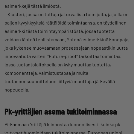
esimerkkejä tästä ilmiöstä:
– Klusteri, jossa on tuttuja ja turvallisia toimijoita, ja joilla on
paljon kyvykkyyksiä räätälöidä toimintaansa, on täydellinen
esimerkki tästä toimintaympäristöstä, jossa tuotetta
voidaan lähteä teollistamaan. Yhtenä esimerkkinä konepaja,
joka kykenee muovaamaan prosessejaan nopeastikin uutta
innovaatiota varten. ”Future-proof” tarkoittaa toimintaa,
jossa tuotantolaitoksella on kyky muuttaa tuotetta,
komponentteja, valmistustapaa ja muita
tuotannonsuunnitteluun liittyviä muuttujia järkevällä
nopeudella.
Pk-yrittäjien asema tukitoiminnassa
Pirkanmaan Yrittäjiä kiinnostaa luonnollisesti, kuinka pk-
yritykset huomioidaan tukitoiminnassa. Euroopan unioni