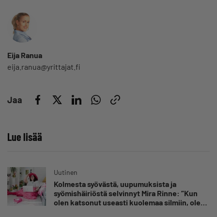
Eija Ranua
eija.ranua@yrittajat.fi
Jaa
Lue lisää
Uutinen
Kolmesta syövästä, uupumuksista ja
syömishäiriöstä selvinnyt Mira Rinne: ”Kun
olen katsonut useasti kuolemaa silmiin, olen
oppinut kestämään myös yrittäjyyteen