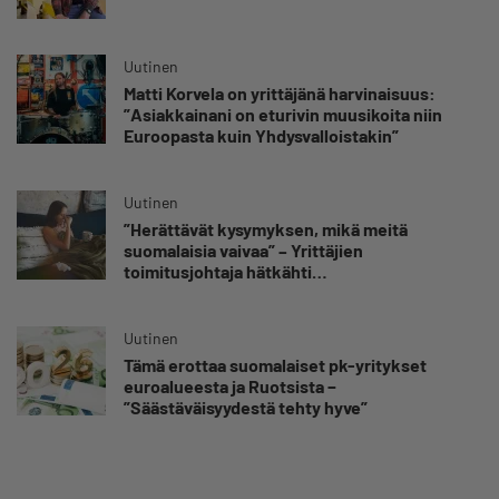
Uutinen
Matti Korvela on yrittäjänä harvinaisuus:
”Asiakkainani on eturivin muusikoita niin
Euroopasta kuin Yhdysvalloistakin”
Uutinen
”Herättävät kysymyksen, mikä meitä
suomalaisia vaivaa” – Yrittäjien
toimitusjohtaja hätkähti
sairauspoissaolotilastoa
Uutinen
Tämä erottaa suomalaiset pk-yritykset
euroalueesta ja Ruotsista −
”Säästäväisyydestä tehty hyve”