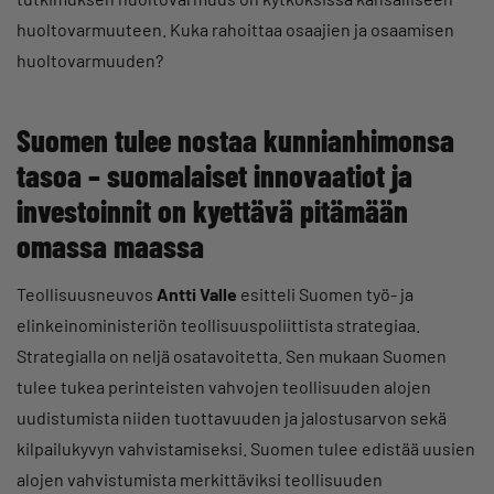
huoltovarmuuteen. Kuka rahoittaa osaajien ja osaamisen
huoltovarmuuden?
Suomen tulee nostaa kunnianhimonsa
tasoa – suomalaiset innovaatiot ja
investoinnit on kyettävä pitämään
omassa maassa
Teollisuusneuvos
Antti Valle
esitteli Suomen työ- ja
elinkeinoministeriön teollisuuspoliittista strategiaa.
Strategialla on neljä osatavoitetta. Sen mukaan Suomen
tulee tukea perinteisten vahvojen teollisuuden alojen
uudistumista niiden tuottavuuden ja jalostusarvon sekä
kilpailukyvyn vahvistamiseksi. Suomen tulee edistää uusien
alojen vahvistumista merkittäviksi teollisuuden