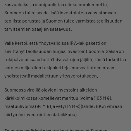
kasvualoiksi ja monipuolistaa elinkeinorakennetta.
Suomeen tulee saada lisää investointeja vahvistamaan
teollista perustaa ja Suomen tulee varmistaa teollisuuden
tarvitsemien osaajien saatavuus.
Valle kertoi, että Yhdysvalloissa IRA-lakipaketti on
siivittänyt teollisuuden hurjaa investointiboomia. Saksa on
tukipalveluissaan heti Yhdysvaltojen jäljillä. Tämä tarkoittaa
satojen miljardien tukipaketteja innovaatiotoimintaan
yhdistettynä madallettuun yritysverotukseen.
Suomessa vireillä olevien investointiaikeiden
kärkikolmikossa komeilevat merituulivoima (103 M €),
maatuulivoima (94 M €) ja vety (14 M €) (lähde: EK:n vihreän
siirtymän investointien dataikkuna).
Toimintaympäristön muutokset haastavat Suomen