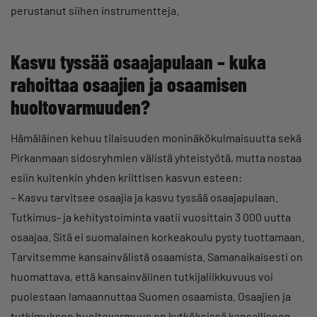
perustanut siihen instrumentteja.
Kasvu tyssää osaajapulaan – kuka
rahoittaa osaajien ja osaamisen
huoltovarmuuden?
Hämäläinen kehuu tilaisuuden moninäkökulmaisuutta sekä
Pirkanmaan sidosryhmien välistä yhteistyötä, mutta nostaa
esiin kuitenkin yhden kriittisen kasvun esteen:
– Kasvu tarvitsee osaajia ja kasvu tyssää osaajapulaan.
Tutkimus- ja kehitystoiminta vaatii vuosittain 3 000 uutta
osaajaa. Sitä ei suomalainen korkeakoulu pysty tuottamaan.
Tarvitsemme kansainvälistä osaamista. Samanaikaisesti on
huomattava, että kansainvälinen tutkijaliikkuvuus voi
puolestaan lamaannuttaa Suomen osaamista. Osaajien ja
tutkimuksen huoltovarmuus on kytköksissä kansalliseen