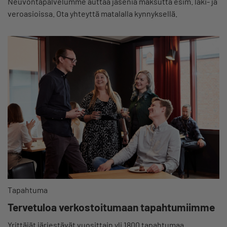
Neuvontapalvelumme auttaa jäseniä maksutta esim. laki- ja
veroasioissa. Ota yhteyttä matalalla kynnyksellä.
Tapahtuma
Tervetuloa verkostoitumaan tapahtumiimme
Yrittäjät järjestävät vuosittain yli 1800 tapahtumaa