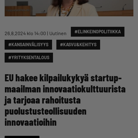
#ELINKEINOPOLITIIKKA
26.8.2024 klo 14:00
Uutinen
#KANSAINVÄLISYYS
#KASVU&KEHITYS
#YRITYKSENTALOUS
EU hakee kilpailukykyä startup-
maailman innovaatiokulttuurista
ja tarjoaa rahoitusta
puolustusteollisuuden
innovaatioihin