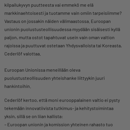
kilpailukyvyn puutteesta vai emmekö me elä
markkinaehtoisesti ja tuotamme vain omiin tarpeisiimme?
Vastaus on jossakin näiden välimaastossa. Euroopan
unionin puolustusteollisuudessa myydään sisäisesti kyllä
paljon, mutta ostot tapahtuvat usein vain oman valtion
rajoissa ja puuttuvat ostetaan Yhdysvalloista tai Koreasta,
Cederlöf valottaa.
Euroopan Unionissa meneillään oleva
puolustusteollisuuden yhteishanke liittyykin juuri
hankintoihin.
Cederlöf kertoo, että moni eurooppalainen valtio ei pysty
tekemään innovatiivista tutkimus- ja kehitystoimintaa
yksin, sillä se on liian kallista:
– Euroopan unionin ja komission yhteinen rahasto tuo