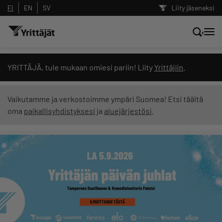
FI
EN
SV
Liity jäseneksi
Hae sivustolta tai kysy suoraan
YRITTÄJÄ, tule mukaan omiesi pariin! Liity
Yrittäjiin
.
Yrittäjien tekoälyltä
Vaikutamme ja verkostoimme ympäri Suomea! Etsi täältä
oma
paikallisyhdistyksesi
ja
aluejärjestösi
.
Hae
Suodata hakutuloksia: näytä kaikki sisältö