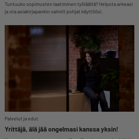
Tuntuuko sopimusten laatiminen työläältä? Helpota arkeasi
ja ota asiakirjapankin valmiit pohjat käyttöösi.
Palvelut ja edut
Yrittäjä, älä jää ongelmasi kanssa yksin!