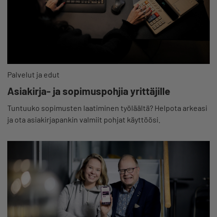
Palvelut ja edut
Asiakirja- ja sopimuspohjia yrittäjille
Tuntuuko sopimusten laatiminen työläältä? Helpota arkeasi
ja ota asiakirjapankin valmiit pohjat käyttöösi.