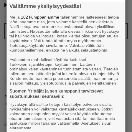
Oletko jo Suomen Yrittäjien jäsen? Lue lisää jäsenyyden
Välitämme yksityisyydestäsi
eduista ja hyödyistä!
Me ja
182 kumppaniamme
tallennamme laitteeseesi tietoja
ja/tai haemme niitä, jotta voimme käsitellä henkilötietoja.
Näitä tietoja ovat esimerkiksi evästeissä olevat yksilölliset
Vinkkaa meille juttuaihe!
tunnisteet. Napsauttamalla alla olevaa linkkiä voit hyväksyä
tai hallinnoida valintojasi, kuten kieltää oikeutettujen etujen
käyttämisen. Voit tehdä tämän myös myöhemmin
Tietosuojakäytäntö-sivullamme. Valintasi välitetään
kumppaneillemme, eivätkä ne vaikuta selaustietoihin.
Evästeiden mahdolliset käyttötarkoitukset:
Tarkkojen sijaintitietojen käyttäminen. Laitteen
ominaisuuksien käyttäminen tunnistamista varten. Tietojen
tallentaminen laitteelle ja/tai laitteella olevien tietojen käyttö.
Kohdennettu mainonta ja personoitu sisältö, mainonnan ja
sisällön mittaus, yleisötutkimus ja palvelujen kehittäminen .
Suomen Yrittäjät ja sen kumppanit tarvitsevat
Mikko Heino
suostumuksesi seuraaviin:
mikko.heino@yrittajat.fi
Hyväksymällä sallitte tietojen käsittelyn palvelun sisällä,
hylkääminen voi vaikuttaa käyttäjäkokemukseen. Jotkut
kolmannen osapuolen myyjät voivat käyttää oikeutettua
etuaan toimiakseen, voit vastustaa sitä tai muuttaa muita
Jaa
asetuksia milloin tahansa valitsemalla 'Asetukset' sivun
alareunasta.