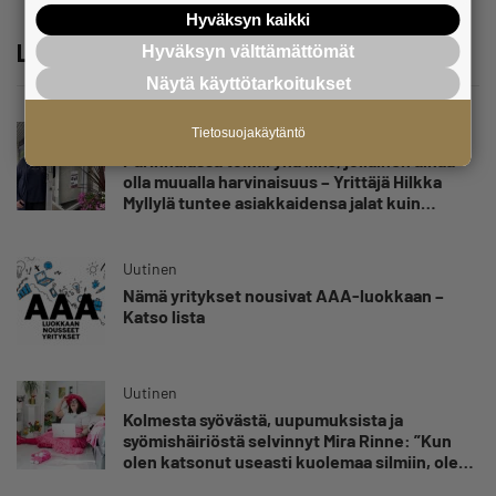
Hyväksyn kaikki
Lue lisää
Hyväksyn välttämättömät
Näytä käyttötarkoitukset
Uutinen
Tietosuojakäytäntö
Parikkalassa toimii yhä liike, jollainen alkaa
olla muualla harvinaisuus – Yrittäjä Hilkka
Myllylä tuntee asiakkaidensa jalat kuin
omansa
Uutinen
Nämä yritykset nousivat AAA-luokkaan –
Katso lista
Uutinen
Kolmesta syövästä, uupumuksista ja
syömishäiriöstä selvinnyt Mira Rinne: ”Kun
olen katsonut useasti kuolemaa silmiin, olen
oppinut kestämään myös yrittäjyyteen