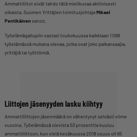
Ammattiliitot eivät tahdo tätä mielikuvaa aktiivisesti
oikaista, Suomen Yrittäjien toimitusjohtaja
Mikael
Pentikäinen
sanoo.
Työelämägallupiin vastasi toukokuussa kaikkiaan 1 098
työelämässä mukana olevaa, jotka ovat joko palkansaajia,
yrittäjiä tai työttömiä.
Liittojen jäsenyyden lasku kiihtyy
Ammattiliittojen jäsenmäärä on vähentynyt selvästi viime
vuosina. Työelämässä olevista 53 prosenttia kuuluu
ammattiliittoon, kun vielä kesäkuussa 2018 osuus oli 65