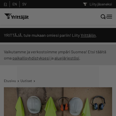
FI
EN
SV
Liity jäseneksi
Hae sivustolta tai kysy suoraan
YRITTÄJÄ, tule mukaan omiesi pariin! Liity
Yrittäjiin
.
Yrittäjien tekoälyltä
Vaikutamme ja verkostoimme ympäri Suomea! Etsi täältä
oma
paikallisyhdistyksesi
ja
aluejärjestösi
.
Hae
Suodata hakutuloksia: näytä kaikki sisältö
Etusivu
Uutiset