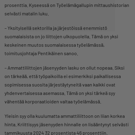
prosenttia. Kyseessä on Työelämägallupin mittaushistorian
selvästi matalin luku.
– Yksityisellä sektorilla ja järjestöissä enemmistö
suomalaisista on jo liittojen ulkopuolella. Tämä on yksi
keskeinen muutos suomalaisessa työelämässä,
toimitusjohtaja Pentikäinen sanoo.
– Ammattiliittojen jäsenyyden lasku on ollut nopeaa. Siksi
on tärkeää, että työpaikoilla ei esimerkiksi paikallisessa
sopimisessa suosita järjestäytyneitä vaan kaikki ovat
yhdenvertaisessa asemassa. Tämä on yksi tärkeä syy
vähentää korporaatioiden valtaa työelämässä.
Yleisin syy olla kuulumatta ammattiliittoon on liian korkea
hinta. Kriittisyys jäsenyyden hinnalle on lisääntynyt selvästi
tammikuusta 2024 32 prosentista 46 prosenttiin.