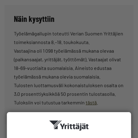
Näin kysyttiin
Työelämägallupin toteutti Verian Suomen Yrittäjien
toimeksiannosta 8.–18. toukokuuta.
Vastaajina oli 1 098 työelämässä mukana olevaa
(palkansaajat, yrittäjät, työttömät). Vastaajat olivat
18–69-vuotiaita suomalaisia. Aineisto edustaa
työelämässä mukana olevia suomalaisia.
Tulosten luottamusväli kokonaistuloksen osalta on
3,0 prosenttiyksikköä 50 prosentin tulostasolla.
Tuloksiin voi tutustua tarkemmin
tästä
.