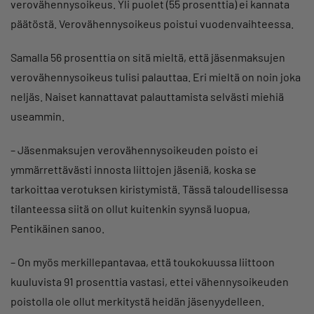
verovähennysoikeus. Yli puolet (55 prosenttia) ei kannata
päätöstä. Verovähennysoikeus poistui vuodenvaihteessa.
Samalla 56 prosenttia on sitä mieltä, että jäsenmaksujen
verovähennysoikeus tulisi palauttaa. Eri mieltä on noin joka
neljäs. Naiset kannattavat palauttamista selvästi miehiä
useammin.
– Jäsenmaksujen verovähennysoikeuden poisto ei
ymmärrettävästi innosta liittojen jäseniä, koska se
tarkoittaa verotuksen kiristymistä. Tässä taloudellisessa
tilanteessa siitä on ollut kuitenkin syynsä luopua,
Pentikäinen sanoo.
– On myös merkillepantavaa, että toukokuussa liittoon
kuuluvista 91 prosenttia vastasi, ettei vähennysoikeuden
poistolla ole ollut merkitystä heidän jäsenyydelleen.