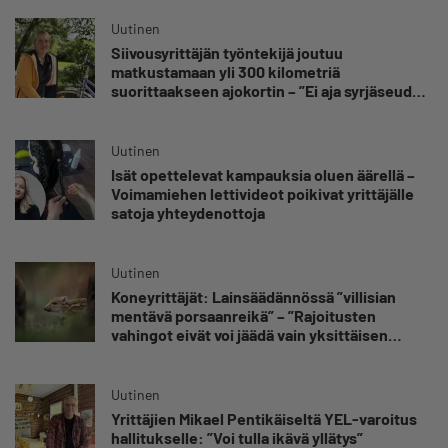
kuuluvaa epävarmuutta”
Uutinen
Siivousyrittäjän työntekijä joutuu
matkustamaan yli 300 kilometriä
suorittaakseen ajokortin – ”Ei aja syrjäseudun
etua”
Uutinen
Isät opettelevat kampauksia oluen äärellä –
Voimamiehen lettivideot poikivat yrittäjälle
satoja yhteydenottoja
Uutinen
Koneyrittäjät: Lainsäädännössä ”villisian
mentävä porsaanreikä” – ”Rajoitusten
vahingot eivät voi jäädä vain yksittäisen
yrittäjän harteille”
Uutinen
Yrittäjien Mikael Pentikäiseltä YEL-varoitus
hallitukselle: ”Voi tulla ikävä yllätys”