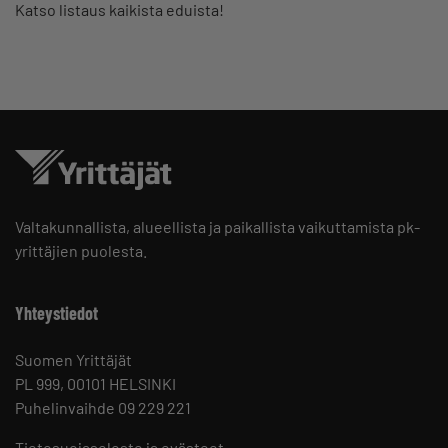
Katso listaus kaikista eduista!
Valtakunnallista, alueellista ja paikallista vaikuttamista pk-
yrittäjien puolesta.
Yhteystiedot
Suomen Yrittäjät
PL 999, 00101 HELSINKI
Puhelinvaihde 09 229 221
Tietosuojaseloste ja evästeet