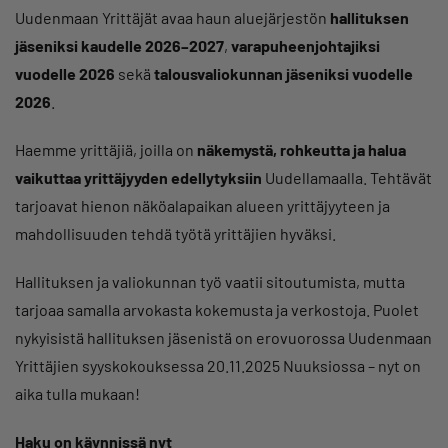
Uudenmaan Yrittäjät avaa haun aluejärjestön
hallituksen
jäseniksi kaudelle 2026–2027
,
varapuheenjohtajiksi
vuodelle 2026
sekä
talousvaliokunnan jäseniksi vuodelle
2026
.
Haemme yrittäjiä, joilla on
näkemystä, rohkeutta ja halua
vaikuttaa yrittäjyyden edellytyksiin
Uudellamaalla. Tehtävät
tarjoavat hienon näköalapaikan alueen yrittäjyyteen ja
mahdollisuuden tehdä työtä yrittäjien hyväksi.
Hallituksen ja valiokunnan työ vaatii sitoutumista, mutta
tarjoaa samalla arvokasta kokemusta ja verkostoja. Puolet
nykyisistä hallituksen jäsenistä on erovuorossa Uudenmaan
Yrittäjien syyskokouksessa 20.11.2025 Nuuksiossa – nyt on
aika tulla mukaan!
Haku on käynnissä nyt