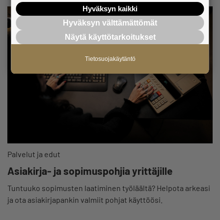
Hyväksyn kaikki
Hyväksyn välttämättömät
Näytä käyttötarkoitukset
Tietosuojakäytäntö
Palvelut ja edut
Asiakirja- ja sopimuspohjia yrittäjille
Tuntuuko sopimusten laatiminen työläältä? Helpota arkeasi
ja ota asiakirjapankin valmiit pohjat käyttöösi.