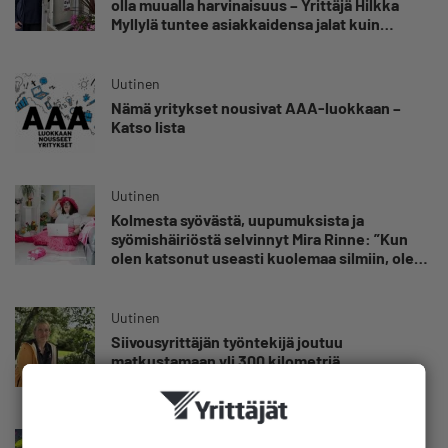
olla muualla harvinaisuus – Yrittäjä Hilkka
Myllylä tuntee asiakkaidensa jalat kuin
omansa
Uutinen
Nämä yritykset nousivat AAA-luokkaan –
Katso lista
Uutinen
Kolmesta syövästä, uupumuksista ja
syömishäiriöstä selvinnyt Mira Rinne: ”Kun
olen katsonut useasti kuolemaa silmiin, olen
oppinut kestämään myös yrittäjyyteen
kuuluvaa epävarmuutta”
Uutinen
Siivousyrittäjän työntekijä joutuu
matkustamaan yli 300 kilometriä
suorittaakseen ajokortin – ”Ei aja syrjäseudun
etua”
Uutinen