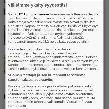
Isät opettelevat kampauksia oluen äärellä –
Välitämme yksityisyydestäsi
Voimamiehen lettivideot poikivat yrittäjälle
satoja yhteydenottoja
Me ja
182 kumppaniamme
tallennamme laitteeseesi tietoja
ja/tai haemme niitä, jotta voimme käsitellä henkilötietoja.
Näitä tietoja ovat esimerkiksi evästeissä olevat yksilölliset
tunnisteet. Napsauttamalla alla olevaa linkkiä voit hyväksyä
Uutinen
tai hallinnoida valintojasi, kuten kieltää oikeutettujen etujen
Koneyrittäjät: Lainsäädännössä ”villisian
käyttämisen. Voit tehdä tämän myös myöhemmin
Tietosuojakäytäntö-sivullamme. Valintasi välitetään
mentävä porsaanreikä” – ”Rajoitusten
kumppaneillemme, eivätkä ne vaikuta selaustietoihin.
vahingot eivät voi jäädä vain yksittäisen
yrittäjän harteille”
Evästeiden mahdolliset käyttötarkoitukset:
Tarkkojen sijaintitietojen käyttäminen. Laitteen
ominaisuuksien käyttäminen tunnistamista varten. Tietojen
Uutinen
tallentaminen laitteelle ja/tai laitteella olevien tietojen käyttö.
Yrittäjien Mikael Pentikäiseltä YEL-varoitus
Kohdennettu mainonta ja personoitu sisältö, mainonnan ja
hallitukselle: ”Voi tulla ikävä yllätys”
sisällön mittaus, yleisötutkimus ja palvelujen kehittäminen .
Suomen Yrittäjät ja sen kumppanit tarvitsevat
suostumuksesi seuraaviin:
Hyväksymällä sallitte tietojen käsittelyn palvelun sisällä,
hylkääminen voi vaikuttaa käyttäjäkokemukseen. Jotkut
kolmannen osapuolen myyjät voivat käyttää oikeutettua
Katso myös
etuaan toimiakseen, voit vastustaa sitä tai muuttaa muita
asetuksia milloin tahansa valitsemalla 'Asetukset' sivun
alareunasta.