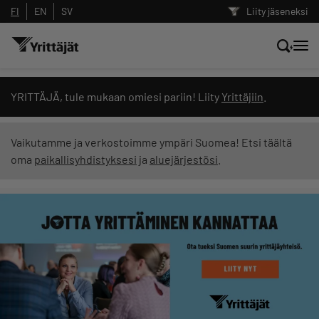
FI
EN
SV
Liity jäseneksi
Hae sivustolta tai kysy suoraan
YRITTÄJÄ, tule mukaan omiesi pariin! Liity
Yrittäjiin
.
Yrittäjien tekoälyltä
Vaikutamme ja verkostoimme ympäri Suomea! Etsi täältä
oma
paikallisyhdistyksesi
ja
aluejärjestösi
.
Hae
Suodata hakutuloksia: näytä kaikki sisältö