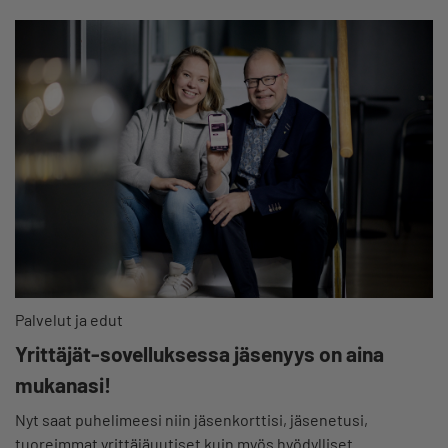
Palvelut ja edut
Yrittäjät-sovelluksessa jäsenyys on aina
mukanasi!
Nyt saat puhelimeesi niin jäsenkorttisi, jäsenetusi,
tuoreimmat yrittäjäuutiset kuin myös hyödylliset