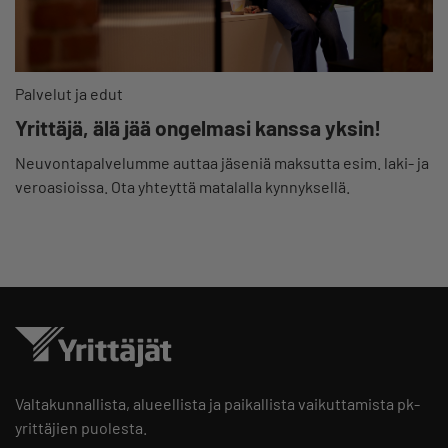
Palvelut ja edut
Yrittäjä, älä jää ongelmasi kanssa yksin!
Neuvontapalvelumme auttaa jäseniä maksutta esim. laki- ja
veroasioissa. Ota yhteyttä matalalla kynnyksellä.
Valtakunnallista, alueellista ja paikallista vaikuttamista pk-
yrittäjien puolesta.