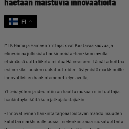
haetaan maistuvia innovaatioita
FI
MTK Häme ja Hämeen Yrittäjät ovat Kestävää kasvua ja
elinvoimaa julkisista hankinnoista -hankkeen avulla
etsimässä uutta liiketoimintaa Hämeeseen. Tämä tarkoittaa
esimerkiksi uusien ruokatuotteiden löytymistä markkinoille
innovatiivisen hankintamenettelyn avulla.
Yhteistyöhön ja ideointiin on haettu mukaan niin tuottajia,
hankintayksiköitä kuin jatkojalostajiakin.
– Innovatiivinen hankinta tarjoaa loistavan mahdollisuuden
kehittää markkinoille uusia, mielenkiintoisia ruokatuotteita.