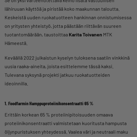
Se on yksi varteenotettava keino lisätä vastuullisen
lähiruuan käyttöä ja piristää koko maakunnan taloutta.
Keskeistä uuden ruokatuotteen hankinnan onnistumisessa
on yritysten yhteistyö, jotta päästään riittävän suureen
tuotantomäärään, taustoittaa
Karita Toivanen
MTK
Hämeestä.
Keväällä 2022 julkaistun kyselyn tuloksena saatiin vinkkinä
uusia raaka-aineita, joista esittelemme tässä kaksi.
Tulevana syksynä projekti jatkuu ruokatuotteiden
ideoinnilla.
1. Foodfarmin Hamppuproteiinikonsentraatti 65 %
Erittäin korkean 65 % proteiinipitoisuuden omaava
proteiinikonsentraatti valmistetaan kuoritusta hampusta
öljynpuristuksen yhteydessä. Vaalea väri ja neutraali maku