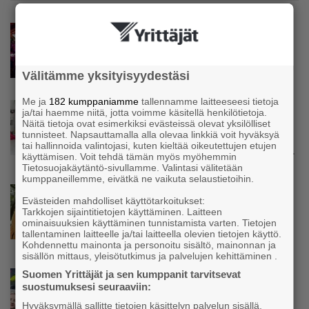
Uutinen
Y-Karkelot 5.9. on peruttu
Välitämme yksityisyydestäsi
Me ja
182 kumppaniamme
tallennamme laitteeseesi tietoja
Uutinen
ja/tai haemme niitä, jotta voimme käsitellä henkilötietoja.
Kolmesta syövästä, uupumuksista ja
Näitä tietoja ovat esimerkiksi evästeissä olevat yksilölliset
tunnisteet. Napsauttamalla alla olevaa linkkiä voit hyväksyä
syömishäiriöstä selvinnyt Mira Rinne: ”Kun
tai hallinnoida valintojasi, kuten kieltää oikeutettujen etujen
olen katsonut useasti kuolemaa silmiin, olen
käyttämisen. Voit tehdä tämän myös myöhemmin
oppinut kestämään myös yrittäjyyteen
Tietosuojakäytäntö-sivullamme. Valintasi välitetään
kuuluvaa epävarmuutta”
kumppaneillemme, eivätkä ne vaikuta selaustietoihin.
Uutinen
Evästeiden mahdolliset käyttötarkoitukset:
Siivousyrittäjän työntekijä joutuu
Tarkkojen sijaintitietojen käyttäminen. Laitteen
matkustamaan yli 300 kilometriä
ominaisuuksien käyttäminen tunnistamista varten. Tietojen
suorittaakseen ajokortin – ”Ei aja syrjäseudun
tallentaminen laitteelle ja/tai laitteella olevien tietojen käyttö.
Kohdennettu mainonta ja personoitu sisältö, mainonnan ja
etua”
sisällön mittaus, yleisötutkimus ja palvelujen kehittäminen .
Suomen Yrittäjät ja sen kumppanit tarvitsevat
Uutinen
suostumuksesi seuraaviin:
Isät opettelevat kampauksia oluen äärellä –
Voimamiehen lettivideot poikivat yrittäjälle
Hyväksymällä sallitte tietojen käsittelyn palvelun sisällä,