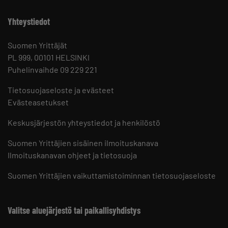
Yhteystiedot
Suomen Yrittäjät
PL 999, 00101 HELSINKI
Puhelinvaihde 09 229 221
Tietosuojaseloste ja evästeet
Evästeasetukset
Keskusjärjestön yhteystiedot ja henkilöstö
Suomen Yrittäjien sisäinen ilmoituskanava
Ilmoituskanavan ohjeet ja tietosuoja
Suomen Yrittäjien vaikuttamistoiminnan tietosuojaseloste
Valitse aluejärjestö tai paikallisyhdistys