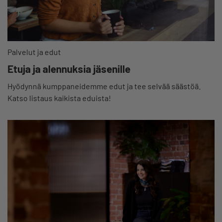
Palvelut ja edut
Etuja ja alennuksia jäsenille
Hyödynnä kumppaneidemme edut ja tee selvää säästöä.
Katso listaus kaikista eduista!