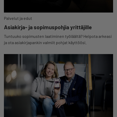
Palvelut ja edut
Asiakirja- ja sopimuspohjia yrittäjille
Tuntuuko sopimusten laatiminen työläältä? Helpota arkeasi
ja ota asiakirjapankin valmiit pohjat käyttöösi.