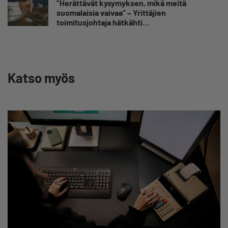
”Herättävät kysymyksen, mikä meitä
suomalaisia vaivaa” – Yrittäjien
toimitusjohtaja hätkähti
sairauspoissaolotilastoa
Katso myös