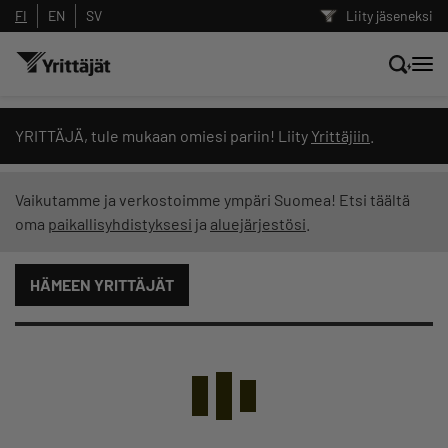
FI
EN
SV
Liity jäseneksi
Hae sivustolta tai kysy suoraan
YRITTÄJÄ, tule mukaan omiesi pariin! Liity
Yrittäjiin
.
Yrittäjien tekoälyltä
Vaikutamme ja verkostoimme ympäri Suomea! Etsi täältä
oma
paikallisyhdistyksesi
ja
aluejärjestösi
.
Hae
HÄMEEN YRITTÄJÄT
Suodata hakutuloksia: näytä kaikki sisältö