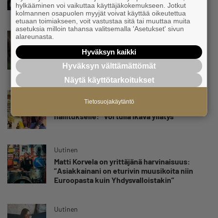
hylkääminen voi vaikuttaa käyttäjäkokemukseen. Jotkut
satoja yhteydenottoja
kolmannen osapuolen myyjät voivat käyttää oikeutettua
etuaan toimiakseen, voit vastustaa sitä tai muuttaa muita
asetuksia milloin tahansa valitsemalla 'Asetukset' sivun
Uutinen
alareunasta.
Koneyrittäjät: Lainsäädännössä ”villisian
Hyväksyn kaikki
mentävä porsaanreikä” – ”Rajoitusten
vahingot eivät voi jäädä vain yksittäisen
Hyväksyn välttämättömät
yrittäjän harteille”
Näytä käyttötarkoitukset
Uutinen
Tietosuojakäytäntö
Yrittäjien Mikael Pentikäiseltä YEL-varoitus
hallitukselle: ”Voi tulla ikävä yllätys”
Uutinen
Matti Korvela on yrittäjänä harvinaisuus:
”Asiakkainani on eturivin muusikoita niin
Euroopasta kuin Yhdysvalloistakin”
Uutinen