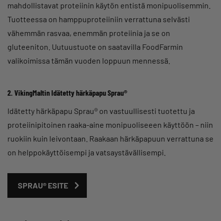
mahdollistavat proteiinin käytön entistä monipuolisemmin.
Tuotteessa on hamppuproteiiniin verrattuna selvästi
vähemmän rasvaa, enemmän proteiinia ja se on
gluteeniton. Uutuustuote on saatavilla FoodFarmin
valikoimissa tämän vuoden loppuun mennessä.
2. VikingMaltin Idätetty härkäpapu Sprau®
Idätetty härkäpapu Sprau® on vastuullisesti tuotettu ja
proteiinipitoinen raaka-aine monipuoliseeen käyttöön – niin
ruokiin kuin leivontaan. Raakaan härkäpapuun verrattuna se
on helppokäyttöisempi ja vatsaystävällisempi.
SPRAU® ESITE