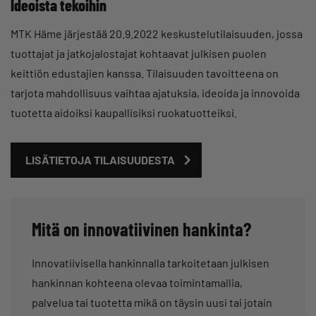
Ideoista tekoihin
MTK Häme järjestää 20.9.2022 keskustelutilaisuuden, jossa
tuottajat ja jatkojalostajat kohtaavat julkisen puolen
keittiön edustajien kanssa. Tilaisuuden tavoitteena on
tarjota mahdollisuus vaihtaa ajatuksia, ideoida ja innovoida
tuotetta aidoiksi kaupallisiksi ruokatuotteiksi.
LISÄTIETOJA TILAISUUDESTA
Mitä on innovatiivinen hankinta?
Innovatiivisella hankinnalla tarkoitetaan julkisen
hankinnan kohteena olevaa toimintamallia,
palvelua tai tuotetta mikä on täysin uusi tai jotain