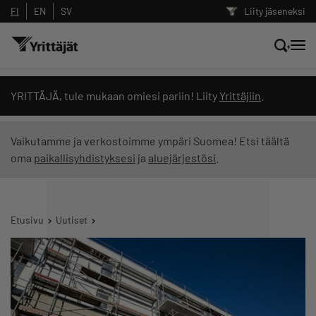
FI
EN
SV
Liity jäseneksi
Hae sivustolta tai kysy suoraan
YRITTÄJÄ, tule mukaan omiesi pariin! Liity
Yrittäjiin
.
Yrittäjien tekoälyltä
Vaikutamme ja verkostoimme ympäri Suomea! Etsi täältä
oma
paikallisyhdistyksesi
ja
aluejärjestösi
.
Hae
Suodata hakutuloksia: näytä kaikki sisältö
Etusivu
Uutiset