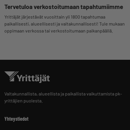
Tervetuloa verkostoitumaan tapahtumiimme
Yrittäjät järjestävät vuosittain yli 1800 tapahtumaa
paikallisesti, alueellisesti ja valtakunnallisesti! Tule mukaan
oppimaan verkossa tai verkostoitumaan paikanpäällä.
Valtakunnallista, alueellista ja paikallista vaikuttamista pk-
yrittäjien puolesta.
Yhteystiedot