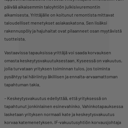
päivää aikaisemmin taloyhtiön julkisivuremontin
alkamisesta. Yrittäjälle on koitunut remontista mittavat
taloudelliset menetykset asiakaskatona. Sen lisäksi
rakennuspöly ja hajuhaitat ovat pilaanneet osan myytävistä
tuotteista.
Vastaavissa tapauksissa yrittäjä voi saada korvauksen
omasta keskeytysvakuutuksestaan. Kyseessä on vakuutus,
jolla turvataan yrityksen toiminnan tulos, jos toiminta
pysähtyy tai häiriintyy äkillisen ja ennalta-arvaamattoman
tapahtuman takia.
– Keskeytysvakuutus edellyttää, että yrityksessä on
tapahtunut jonkinlainen esinevahinko. Vahinkotapauksessa
lasketaan yrityksen normaali kate ja keskeytysvakuutus
korvaa katemenetyksen, IF-vakuutusyhtiön korvausjohtaja