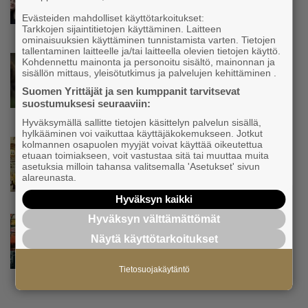
Voimamiehen lettivideot poikivat yrittäjälle
Evästeiden mahdolliset käyttötarkoitukset:
satoja yhteydenottoja
Tarkkojen sijaintitietojen käyttäminen. Laitteen
ominaisuuksien käyttäminen tunnistamista varten. Tietojen
tallentaminen laitteelle ja/tai laitteella olevien tietojen käyttö.
Uutinen
Kohdennettu mainonta ja personoitu sisältö, mainonnan ja
sisällön mittaus, yleisötutkimus ja palvelujen kehittäminen .
Koneyrittäjät: Lainsäädännössä ”villisian
mentävä porsaanreikä” – ”Rajoitusten
Suomen Yrittäjät ja sen kumppanit tarvitsevat
vahingot eivät voi jäädä vain yksittäisen
suostumuksesi seuraaviin:
yrittäjän harteille”
Hyväksymällä sallitte tietojen käsittelyn palvelun sisällä,
hylkääminen voi vaikuttaa käyttäjäkokemukseen. Jotkut
Uutinen
kolmannen osapuolen myyjät voivat käyttää oikeutettua
etuaan toimiakseen, voit vastustaa sitä tai muuttaa muita
Yrittäjien Mikael Pentikäiseltä YEL-varoitus
asetuksia milloin tahansa valitsemalla 'Asetukset' sivun
hallitukselle: ”Voi tulla ikävä yllätys”
alareunasta.
Hyväksyn kaikki
Hyväksyn välttämättömät
Uutinen
Matti Korvela on yrittäjänä harvinaisuus:
Näytä käyttötarkoitukset
”Asiakkainani on eturivin muusikoita niin
Euroopasta kuin Yhdysvalloistakin”
Tietosuojakäytäntö