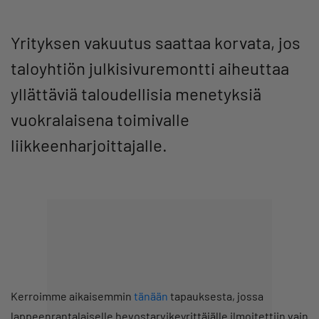
Yrityksen vakuutus saattaa korvata, jos
taloyhtiön julkisivuremontti aiheuttaa
yllättäviä taloudellisia menetyksiä
vuokralaisena toimivalle
liikkeenharjoittajalle.
Kerroimme aikaisemmin
tänään
tapauksesta, jossa
lappeenrantalaiselle hevostarvikeyrittäjälle ilmoitettiin vain