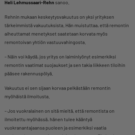
Heli Lehmussaari-Rehn
sanoo.
Rehnin mukaan keskeytysvakuutus on yksi yrityksen
tärkeimmistä vakuutuksista. Hän muistuttaa, että remontin
aiheuttamat menetykset saatetaan korvata myös
remontoivan yhtiön vastuuvahingosta.
– Näin voi käydä, jos yritys on laiminlyönyt esimerkiksi
remontin vaatimat suojaukset ja sen takia liikkeen tiloihin
pääsee rakennuspölyä.
Vakuutus ei sen sijaan korvaa pelkästään remontin
myöhäistä ilmoitusta.
– Jos vuokralainen on sitä mieltä, että remontista on
ilmoitettu myöhässä, hänen tulee kääntyä
vuokranantajaansa puoleen ja esimerkiksi vaatia