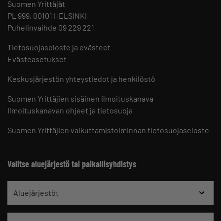
Suomen Yrittäjät
PL 999, 00101 HELSINKI
Puhelinvaihde 09 229 221
Tietosuojaseloste ja evästeet
Evästeasetukset
Keskusjärjestön yhteystiedot ja henkilöstö
Suomen Yrittäjien sisäinen ilmoituskanava
Ilmoituskanavan ohjeet ja tietosuoja
Suomen Yrittäjien vaikuttamistoiminnan tietosuojaseloste
Valitse aluejärjestö tai paikallisyhdistys
Aluejärjestöt