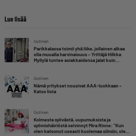
Lue lisää
Uutinen
Parikkalassa toimii yhä liike, jollainen alkaa
olla muualla harvinaisuus – Yrittäjä Hilkka
Myllylä tuntee asiakkaidensa jalat kuin
omansa
Uutinen
Nämä yritykset nousivat AAA-luokkaan –
Katso lista
Uutinen
Kolmesta syövästä, uupumuksista ja
syömishäiriöstä selvinnyt Mira Rinne: ”Kun
olen katsonut useasti kuolemaa silmiin, olen