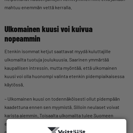
mahtuu enemmän vettä kerralla.
Ulkomainen kuusi voi kuivua
nopeammin
Etenkin isommat ketjut saattavat myydä kuluttajille
ulkomailta tuotuja joulukuusia. Saarinen ymmärtää
kaupallisen intressin, mutta myöntää, että ulkomainen
kuusi voi olla huonompi valinta etenkin pidempiaikaisessa
käytössä.
– Ulkomainen kuusi on todennäköisesti ollut pidempään
kaadettuna ennen sen myymistä. Silloin neulaset voivat
karista aiemmin. Toisaalta ulkomailta tulee Suomeen
enenevissä määrin pihtaa, jonka neulaset pysyvät puussa
paremmin.