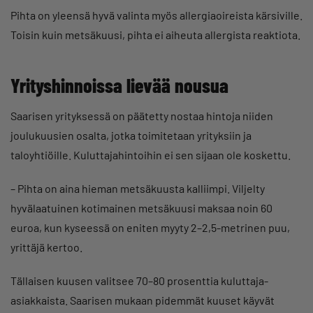
Pihta on yleensä hyvä valinta myös allergiaoireista kärsiville.
Toisin kuin metsäkuusi, pihta ei aiheuta allergista reaktiota.
Yrityshinnoissa lievää nousua
Saarisen yrityksessä on päätetty nostaa hintoja niiden
joulukuusien osalta, jotka toimitetaan yrityksiin ja
taloyhtiöille. Kuluttajahintoihin ei sen sijaan ole koskettu.
– Pihta on aina hieman metsäkuusta kalliimpi. Viljelty
hyvälaatuinen kotimainen metsäkuusi maksaa noin 60
euroa, kun kyseessä on eniten myyty 2–2,5-metrinen puu,
yrittäjä kertoo.
Tällaisen kuusen valitsee 70–80 prosenttia kuluttaja-
asiakkaista. Saarisen mukaan pidemmät kuuset käyvät