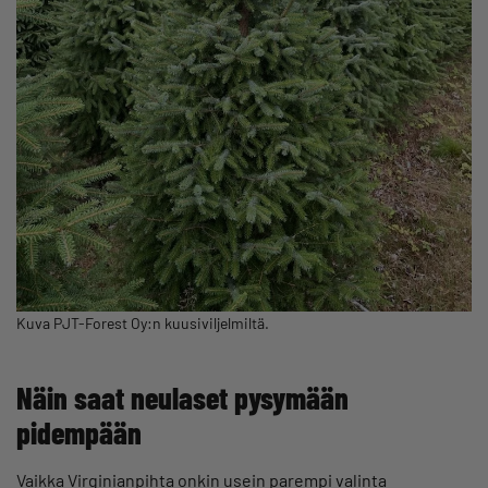
Kuva PJT-Forest Oy:n kuusiviljelmiltä.
Näin saat neulaset pysymään
pidempään
Vaikka Virginianpihta onkin usein parempi valinta