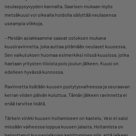
neulaspysyvyyden kannalta, Saarisen mukaan myös
metsäkuusi voi oikealla hoidolla säilyttää neulasensa
useampia viikkoja.
– Meidän asiakkaamme saavat ostoksen mukana
kuusiravinnetta, joka auttaa pitämään neulaset kuusessa.
Sen vaikutuksen huomaa esimerkiksi niissä kuusissa, jotka
haetaan yritysten tiloista pois joulun jälkeen. Kuusi on
edelleen hyvässä kunnossa.
Ravinnetta lisätään kuusen pystytysvaiheessa ja seuraavan
kerran viiden päivän kuluttua. Tämän jälkeen ravinnetta ei
enää tarvitse lisätä.
Tärkein vinkki kuusen hoitamiseen on kastelu. Vesi ei saisi
missään vaiheessa loppua kuusen jalasta. Hoitamista on
helpottanut kuusenjalkojen kehittyminen niin, että jalkaan