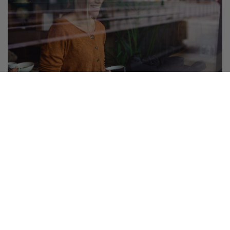
Palvelut ja edut
Etuja ja alennuksia jäsenille
Hyödynnä kumppaneidemme edut ja tee selvää säästöä.
Katso listaus kaikista eduista!