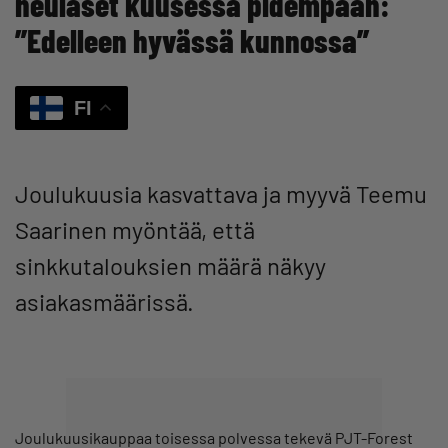
neulaset kuusessa pidempään:
”Edelleen hyvässä kunnossa”
FI
Joulukuusia kasvattava ja myyvä Teemu
Saarinen myöntää, että
sinkkutalouksien määrä näkyy
asiakasmäärissä.
Joulukuusikauppaa toisessa polvessa tekevä PJT-Forest