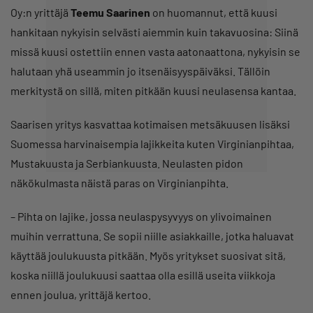
Oy:n yrittäjä
Teemu Saarinen
on huomannut, että kuusi
hankitaan nykyisin selvästi aiemmin kuin takavuosina: Siinä
missä kuusi ostettiin ennen vasta aatonaattona, nykyisin se
halutaan yhä useammin jo itsenäisyyspäiväksi. Tällöin
merkitystä on sillä, miten pitkään kuusi neulasensa kantaa.
Saarisen yritys kasvattaa kotimaisen metsäkuusen lisäksi
Suomessa harvinaisempia lajikkeita kuten Virginianpihtaa,
Mustakuusta ja Serbiankuusta. Neulasten pidon
näkökulmasta näistä paras on Virginianpihta.
– Pihta on lajike, jossa neulaspysyvyys on ylivoimainen
muihin verrattuna. Se sopii niille asiakkaille, jotka haluavat
käyttää joulukuusta pitkään. Myös yritykset suosivat sitä,
koska niillä joulukuusi saattaa olla esillä useita viikkoja
ennen joulua, yrittäjä kertoo.