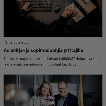
Palvelut ja edut
Asiakirja- ja sopimuspohjia yrittäjille
Tuntuuko sopimusten laatiminen työläältä? Helpota arkeasi
ja ota asiakirjapankin valmiit pohjat käyttöösi.