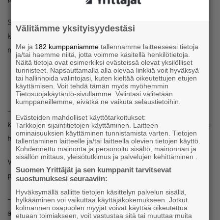
Saarisen perheyrityksen kuluttaja-asiakkaat noutavat
Välitämme yksityisyydestäsi
kuusensa myyntipisteiltä, joiden puut on kaadettu yleensä
Me ja
182 kumppaniamme
tallennamme laitteeseesi tietoja
noin pari viikkoa ennen.
ja/tai haemme niitä, jotta voimme käsitellä henkilötietoja.
Näitä tietoja ovat esimerkiksi evästeissä olevat yksilölliset
tunnisteet. Napsauttamalla alla olevaa linkkiä voit hyväksyä
tai hallinnoida valintojasi, kuten kieltää oikeutettujen etujen
käyttämisen. Voit tehdä tämän myös myöhemmin
Tietosuojakäytäntö-sivullamme. Valintasi välitetään
kumppaneillemme, eivätkä ne vaikuta selaustietoihin.
– Nyrkkisääntö on, että kuusi kaadetaan viimeistään
Evästeiden mahdolliset käyttötarkoitukset:
kuukausi ennen joulua. Kun puu on kaadettu, kosteus alkaa
Tarkkojen sijaintitietojen käyttäminen. Laitteen
ominaisuuksien käyttäminen tunnistamista varten. Tietojen
haihtua ja kuusi alkaa hiljalleen kuivua.
tallentaminen laitteelle ja/tai laitteella olevien tietojen käyttö.
Kohdennettu mainonta ja personoitu sisältö, mainonnan ja
sisällön mittaus, yleisötutkimus ja palvelujen kehittäminen .
Vallitseva lauha talvisää on kuuselle suotuisa, sillä
Suomen Yrittäjät ja sen kumppanit tarvitsevat
pakkanen kuivattaa puuta selvästi enemmän.
suostumuksesi seuraaviin:
Hyväksymällä sallitte tietojen käsittelyn palvelun sisällä,
– Lauhalla säällä kuusta ei tarvitse sulattaa ennen jalkaan
hylkääminen voi vaikuttaa käyttäjäkokemukseen. Jotkut
kolmannen osapuolen myyjät voivat käyttää oikeutettua
asettamista. Sulatuksessa on aina se riski, että neulaset
etuaan toimiakseen, voit vastustaa sitä tai muuttaa muita