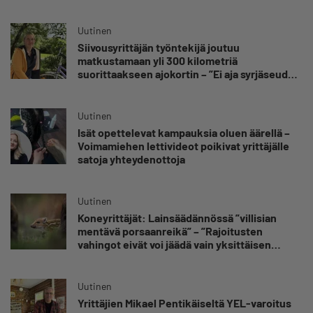
oppinut kestämään myös yrittäjyyteen
kuuluvaa epävarmuutta”
Uutinen
Siivousyrittäjän työntekijä joutuu
matkustamaan yli 300 kilometriä
suorittaakseen ajokortin – ”Ei aja syrjäseudun
etua”
Uutinen
Isät opettelevat kampauksia oluen äärellä –
Voimamiehen lettivideot poikivat yrittäjälle
satoja yhteydenottoja
Uutinen
Koneyrittäjät: Lainsäädännössä ”villisian
mentävä porsaanreikä” – ”Rajoitusten
vahingot eivät voi jäädä vain yksittäisen
yrittäjän harteille”
Uutinen
Yrittäjien Mikael Pentikäiseltä YEL-varoitus