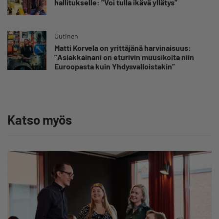
hallitukselle: ”Voi tulla ikävä yllätys”
Uutinen
Matti Korvela on yrittäjänä harvinaisuus:
”Asiakkainani on eturivin muusikoita niin
Euroopasta kuin Yhdysvalloistakin”
Katso myös