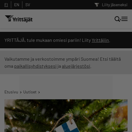
FI
EN
SV
Liity jäseneksi
Hae sivustolta tai kysy suoraan
YRITTÄJÄ, tule mukaan omiesi pariin! Liity
Yrittäjiin
.
Yrittäjien tekoälyltä
Vaikutamme ja verkostoimme ympäri Suomea! Etsi täältä
oma
paikallisyhdistyksesi
ja
aluejärjestösi
.
Hae
Suodata hakutuloksia: näytä kaikki sisältö
Etusivu
Uutiset