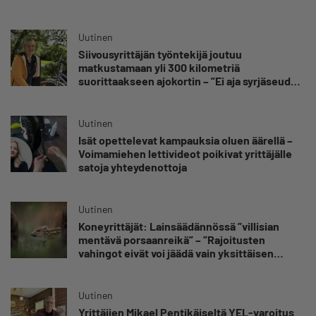
oppinut kestämään myös yrittäjyyteen
kuuluvaa epävarmuutta”
Uutinen
Siivousyrittäjän työntekijä joutuu
matkustamaan yli 300 kilometriä
suorittaakseen ajokortin – ”Ei aja syrjäseudun
etua”
Uutinen
Isät opettelevat kampauksia oluen äärellä –
Voimamiehen lettivideot poikivat yrittäjälle
satoja yhteydenottoja
Uutinen
Koneyrittäjät: Lainsäädännössä ”villisian
mentävä porsaanreikä” – ”Rajoitusten
vahingot eivät voi jäädä vain yksittäisen
yrittäjän harteille”
Uutinen
Yrittäjien Mikael Pentikäiseltä YEL-varoitus