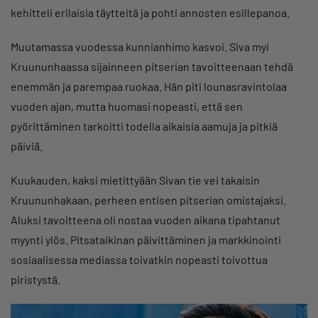
kehitteli erilaisia täytteitä ja pohti annosten esillepanoa.
Muutamassa vuodessa kunnianhimo kasvoi. Siva myi
Kruununhaassa sijainneen pitserian tavoitteenaan tehdä
enemmän ja parempaa ruokaa. Hän piti lounasravintolaa
vuoden ajan, mutta huomasi nopeasti, että sen
pyörittäminen tarkoitti todella aikaisia aamuja ja pitkiä
päiviä.
Kuukauden, kaksi mietittyään Sivan tie vei takaisin
Kruununhakaan, perheen entisen pitserian omistajaksi.
Aluksi tavoitteena oli nostaa vuoden aikana tipahtanut
myynti ylös. Pitsataikinan päivittäminen ja markkinointi
sosiaalisessa mediassa toivatkin nopeasti toivottua
piristystä.