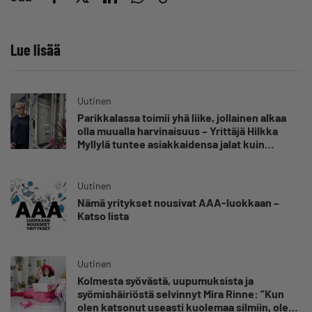
Lue lisää
Uutinen
Parikkalassa toimii yhä liike, jollainen alkaa
olla muualla harvinaisuus – Yrittäjä Hilkka
Myllylä tuntee asiakkaidensa jalat kuin
omansa
Uutinen
Nämä yritykset nousivat AAA-luokkaan –
Katso lista
Uutinen
Kolmesta syövästä, uupumuksista ja
syömishäiriöstä selvinnyt Mira Rinne: ”Kun
olen katsonut useasti kuolemaa silmiin, olen