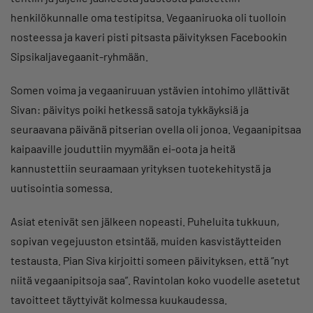
henkilökunnalle oma testipitsa. Vegaaniruoka oli tuolloin
nosteessa ja kaveri pisti pitsasta päivityksen Facebookin
Sipsikaljavegaanit-ryhmään.
Somen voima ja vegaaniruuan ystävien intohimo yllättivät
Sivan: päivitys poiki hetkessä satoja tykkäyksiä ja
seuraavana päivänä pitserian ovella oli jonoa. Vegaanipitsaa
kaipaaville jouduttiin myymään ei-oota ja heitä
kannustettiin seuraamaan yrityksen tuotekehitystä ja
uutisointia somessa.
Asiat etenivät sen jälkeen nopeasti. Puheluita tukkuun,
sopivan vegejuuston etsintää, muiden kasvistäytteiden
testausta. Pian Siva kirjoitti someen päivityksen, että ”nyt
niitä vegaanipitsoja saa”. Ravintolan koko vuodelle asetetut
tavoitteet täyttyivät kolmessa kuukaudessa.