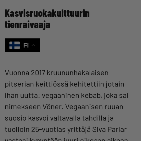
Kasvisruokakulttuurin
tienraivaaja
FI
Vuonna 2017 kruununhakalaisen
pitserian keittiössä kehitettiin jotain
ihan uutta: vegaaninen kebab, joka sai
nimekseen Vöner. Vegaanisen ruuan
suosio kasvoi valtavalla tahdilla ja
tuolloin 25-vuotias yrittäjä Siva Parlar
vastasi kysyntään juuri oikeaan aikaan.