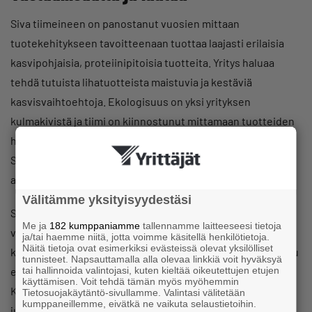
Siva tiimeineen on panostanut vuosien mittaan
tuotekehitykseen tavoitteenaan tuottaa laajasti erilaisia
kasvipohjaisia, proteiinipitoisia tuotteita. Yritys haluaa
tehdä tutuista lihatuotteista maistuvia ja kestäviä
kasvisvaihtoehtoja. Ekologisuus on yksi yrityksen
kulmakivistä ja tiimi on kiinnostunut mittamaan tuotteiden
hiilijalanjälkeä. Valmistustoiminta on keskitetty nykyään
Suomeen ja yritykselle on myönnetty Suomen
avainlippusertifikaatti.
Välitämme yksityisyydestäsi
Siva kertoo, että Vönerin alkuvuosina riitti, että tuote on
Me ja
182 kumppaniamme
tallennamme laitteeseesi tietoja
vegaaninen. Kiinnostusta uusia vegaanisia tuotteita
ja/tai haemme niitä, jotta voimme käsitellä henkilötietoja.
Näitä tietoja ovat esimerkiksi evästeissä olevat yksilölliset
kohtaan oli niin paljon, että kaikkea maisteltiin. Vaikka maku
tunnisteet. Napsauttamalla alla olevaa linkkiä voit hyväksyä
tai hallinnoida valintojasi, kuten kieltää oikeutettujen etujen
ei ollut ihan kohdillaan, muutosta haluttiin kannattaa.
käyttämisen. Voit tehdä tämän myös myöhemmin
Kaverin vuonna 2016 ravintolaan tuoma vegaaninen
Tietosuojakäytäntö-sivullamme. Valintasi välitetään
kumppaneillemme, eivätkä ne vaikuta selaustietoihin.
juustokaan ei ollut Sivan mukaan kovin hyvää.