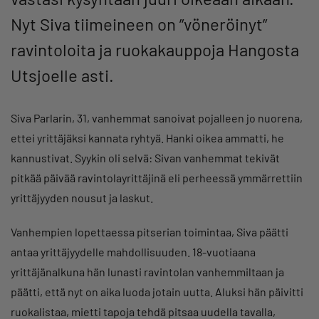
Nyt Siva tiimeineen on ”vöneröinyt”
ravintoloita ja ruokakauppoja Hangosta
Utsjoelle asti.
Siva Parlarin, 31, vanhemmat sanoivat pojalleen jo nuorena,
ettei yrittäjäksi kannata ryhtyä. Hanki oikea ammatti, he
kannustivat. Syykin oli selvä: Sivan vanhemmat tekivät
pitkää päivää ravintolayrittäjinä eli perheessä ymmärrettiin
yrittäjyyden nousut ja laskut.
Vanhempien lopettaessa pitserian toimintaa, Siva päätti
antaa yrittäjyydelle mahdollisuuden. 18-vuotiaana
yrittäjänalkuna hän lunasti ravintolan vanhemmiltaan ja
päätti, että nyt on aika luoda jotain uutta. Aluksi hän päivitti
ruokalistaa, mietti tapoja tehdä pitsaa uudella tavalla,