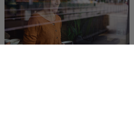
Palvelut ja edut
Etuja ja alennuksia jäsenille
Hyödynnä kumppaneidemme edut ja tee selvää säästöä.
Katso listaus kaikista eduista!