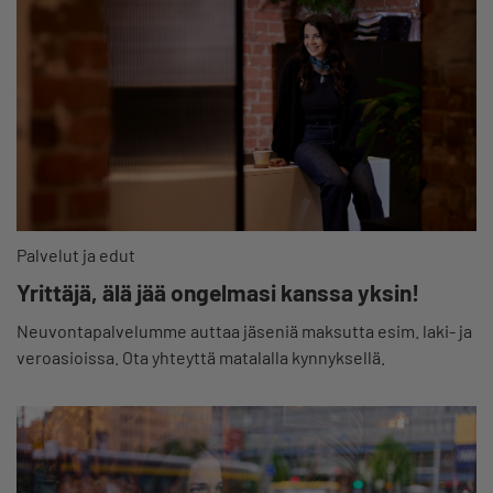
Palvelut ja edut
Yrittäjä, älä jää ongelmasi kanssa yksin!
Neuvontapalvelumme auttaa jäseniä maksutta esim. laki- ja
veroasioissa. Ota yhteyttä matalalla kynnyksellä.