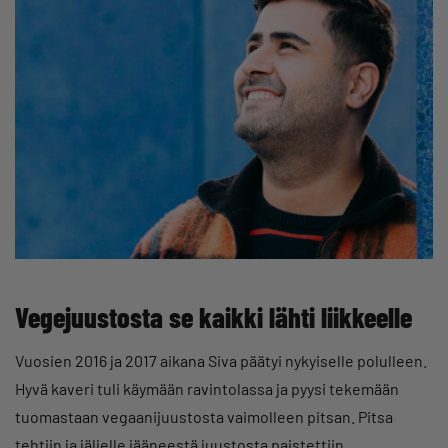
Vegejuustosta se kaikki lähti liikkeelle
Vuosien 2016 ja 2017 aikana Siva päätyi nykyiselle polulleen.
Hyvä kaveri tuli käymään ravintolassa ja pyysi tekemään
tuomastaan vegaanijuustosta vaimolleen pitsan. Pitsa
tehtiin ja jäljelle jääneestä juustosta paistettiin