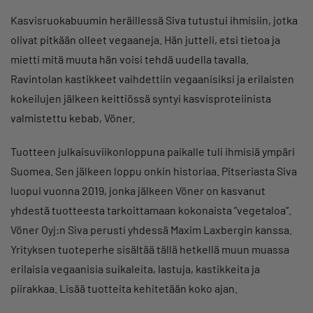
Kasvisruokabuumin heräillessä Siva tutustui ihmisiin, jotka
olivat pitkään olleet vegaaneja. Hän jutteli, etsi tietoa ja
mietti mitä muuta hän voisi tehdä uudella tavalla.
Ravintolan kastikkeet vaihdettiin vegaanisiksi ja erilaisten
kokeilujen jälkeen keittiössä syntyi kasvisproteiinista
valmistettu kebab, Vöner.
Tuotteen julkaisuviikonloppuna paikalle tuli ihmisiä ympäri
Suomea. Sen jälkeen loppu onkin historiaa. Pitseriasta Siva
luopui vuonna 2019, jonka jälkeen Vöner on kasvanut
yhdestä tuotteesta tarkoittamaan kokonaista ”vegetaloa”.
Vöner Oyj:n Siva perusti yhdessä Maxim Laxbergin kanssa.
Yrityksen tuoteperhe sisältää tällä hetkellä muun muassa
erilaisia vegaanisia suikaleita, lastuja, kastikkeita ja
piirakkaa. Lisää tuotteita kehitetään koko ajan.