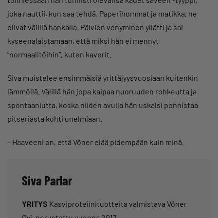
joka nauttii, kun saa tehdä. Paperihommat ja matikka, ne
olivat välillä hankalia. Päivien venyminen yllätti ja sai
kyseenalaistamaan, että miksi hän ei mennyt
”normaalitöihin”, kuten kaverit.
Siva muistelee ensimmäisiä yrittäjyysvuosiaan kuitenkin
lämmöllä. Välillä hän jopa kaipaa nuoruuden rohkeutta ja
spontaaniutta, koska niiden avulla hän uskalsi ponnistaa
pitseriasta kohti unelmiaan.
– Haaveeni on, että Vöner elää pidempään kuin minä.
Siva Parlar
YRITYS
Kasviproteiinituotteita valmistava Vöner
Oyj, perustettu vuonna 2017