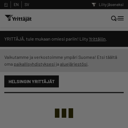
FI
EN
SV
Liity jäseneksi
Hae sivustolta tai kysy suoraan
YRITTÄJÄ, tule mukaan omiesi pariin! Liity
Yrittäjiin
.
Yrittäjien tekoälyltä
Vaikutamme ja verkostoimme ympäri Suomea! Etsi täältä
oma
paikallisyhdistyksesi
ja
aluejärjestösi
.
Hae
HELSINGIN YRITTÄJÄT
Suodata hakutuloksia: näytä kaikki sisältö