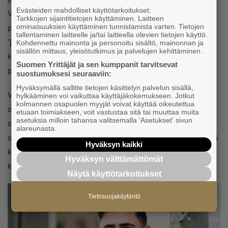
Evästeiden mahdolliset käyttötarkoitukset:
Vegaanisia tuotteita on tullut markkinoille nopeasti ja
Tarkkojen sijaintitietojen käyttäminen. Laitteen
ominaisuuksien käyttäminen tunnistamista varten. Tietojen
paljon. Nyt tuotteilta vaaditaan laatua. Kuluttajat valitsevat
tallentaminen laitteelle ja/tai laitteella olevien tietojen käyttö.
”jyvät akanoista” ja samalla tavalla kuin lihatuotteita,
Kohdennettu mainonta ja personoitu sisältö, mainonnan ja
sisällön mittaus, yleisötutkimus ja palvelujen kehittäminen .
kasvisruokatuotteita vertaillaan ja laitetaan
Suomen Yrittäjät ja sen kumppanit tarvitsevat
paremmuusjärjestykseen.
suostumuksesi seuraaviin:
Hyväksymällä sallitte tietojen käsittelyn palvelun sisällä,
Vöner työllistää nykyään kuusi ihmistä ja koko henkilöstö
hylkääminen voi vaikuttaa käyttäjäkokemukseen. Jotkut
kolmannen osapuolen myyjät voivat käyttää oikeutettua
osallistuu tuotekehitykseen. Jokainen saa ideoida ja
etuaan toimiakseen, voit vastustaa sitä tai muuttaa muita
asetuksia milloin tahansa valitsemalla 'Asetukset' sivun
osaltaan vaikuttaa siihen, mitä Vöner voisi tulevaisuudessa
alareunasta.
olla. Kehitystyö on se, mikä Sivaa motivoi eniten. Ja se, että
Hyväksyn kaikki
kauppojen hyllyillä näkee omia tuotteita – siitä tulee aina
Hyväksyn välttämättömät
kiva fiilis.
Näytä käyttötarkoitukset
Tietosuojakäytäntö