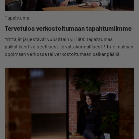
Tapahtuma
Tervetuloa verkostoitumaan tapahtumiimme
Yrittäjät järjestävät vuosittain yli 1800 tapahtumaa
paikallisesti, alueellisesti ja valtakunnallisesti! Tule mukaan
oppimaan verkossa tai verkostoitumaan paikanpäällä.