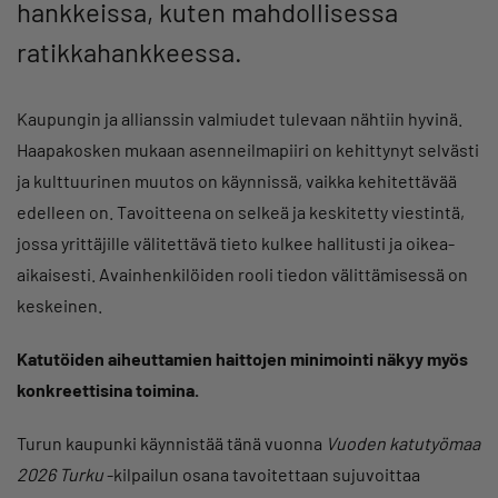
hankkeissa, kuten mahdollisessa
ratikkahankkeessa.
Kaupungin ja allianssin valmiudet tulevaan nähtiin hyvinä.
Haapakosken mukaan asenneilmapiiri on kehittynyt selvästi
ja kulttuurinen muutos on käynnissä, vaikka kehitettävää
edelleen on. Tavoitteena on selkeä ja keskitetty viestintä,
jossa yrittäjille välitettävä tieto kulkee hallitusti ja oikea-
aikaisesti. Avainhenkilöiden rooli tiedon välittämisessä on
keskeinen.
Katutöiden aiheuttamien haittojen minimointi näkyy myös
konkreettisina toimina.
Turun kaupunki käynnistää tänä vuonna
Vuoden katutyömaa
2026 Turku
-kilpailun osana tavoitettaan sujuvoittaa