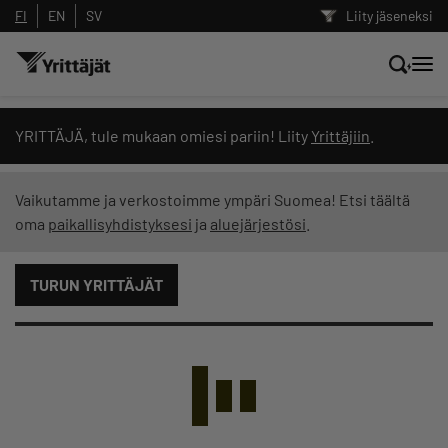
FI
EN
SV
Liity jäseneksi
Hae sivustolta tai kysy suoraan
YRITTÄJÄ, tule mukaan omiesi pariin! Liity
Yrittäjiin
.
Yrittäjien tekoälyltä
Vaikutamme ja verkostoimme ympäri Suomea! Etsi täältä
oma
paikallisyhdistyksesi
ja
aluejärjestösi
.
Hae
TURUN YRITTÄJÄT
Suodata hakutuloksia: näytä kaikki sisältö