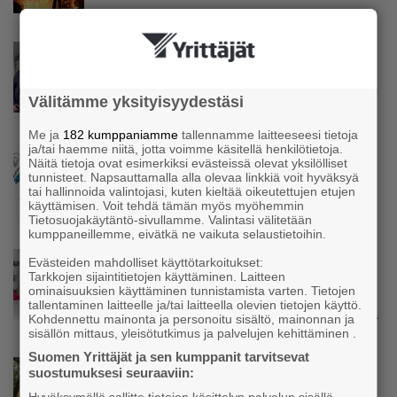
Uutinen
Parikkalassa toimii yhä liike, jollainen alkaa
olla muualla harvinaisuus – Yrittäjä Hilkka
Välitämme yksityisyydestäsi
Myllylä tuntee asiakkaidensa jalat kuin
omansa
Me ja
182 kumppaniamme
tallennamme laitteeseesi tietoja
ja/tai haemme niitä, jotta voimme käsitellä henkilötietoja.
Uutinen
Näitä tietoja ovat esimerkiksi evästeissä olevat yksilölliset
tunnisteet. Napsauttamalla alla olevaa linkkiä voit hyväksyä
Nämä yritykset nousivat AAA-luokkaan –
tai hallinnoida valintojasi, kuten kieltää oikeutettujen etujen
Katso lista
käyttämisen. Voit tehdä tämän myös myöhemmin
Tietosuojakäytäntö-sivullamme. Valintasi välitetään
kumppaneillemme, eivätkä ne vaikuta selaustietoihin.
Uutinen
Evästeiden mahdolliset käyttötarkoitukset:
Tarkkojen sijaintitietojen käyttäminen. Laitteen
Kolmesta syövästä, uupumuksista ja
ominaisuuksien käyttäminen tunnistamista varten. Tietojen
syömishäiriöstä selvinnyt Mira Rinne: ”Kun
tallentaminen laitteelle ja/tai laitteella olevien tietojen käyttö.
olen katsonut useasti kuolemaa silmiin, olen
Kohdennettu mainonta ja personoitu sisältö, mainonnan ja
oppinut kestämään myös yrittäjyyteen
sisällön mittaus, yleisötutkimus ja palvelujen kehittäminen .
kuuluvaa epävarmuutta”
Suomen Yrittäjät ja sen kumppanit tarvitsevat
Uutinen
suostumuksesi seuraaviin:
Siivousyrittäjän työntekijä joutuu