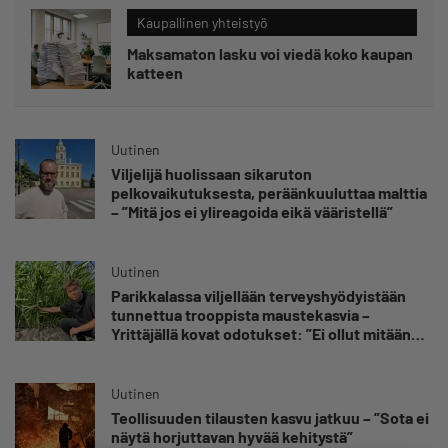
Kaupallinen yhteistyö
Maksamaton lasku voi viedä koko kaupan
katteen
Uutinen
Viljelijä huolissaan sikaruton
pelkovaikutuksesta, peräänkuuluttaa malttia
– ”Mitä jos ei ylireagoida eikä vääristellä”
Uutinen
Parikkalassa viljellään terveyshyödyistään
tunnettua trooppista maustekasvia –
Yrittäjällä kovat odotukset: ”Ei ollut mitään
käsitystä, millainen möllykkä tulee”
Uutinen
Teollisuuden tilausten kasvu jatkuu – ”Sota ei
näytä horjuttavan hyvää kehitystä”