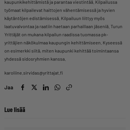
kaupunkikehittämistä ja parantaa viestintää. Kilpailussa
työmaat kilpailevat haittojen vähentämisessä ja hyvien
käytäntöjen edistämisessä. Kilpailuun liittyy myös
laatuvalvontaa ja raatiin haetaan parhaillaan jäseniä. Turun
Yrittäjät on mukana kilpailun raadissa tuomassa pk-
yrittäjien näkökulmaa kaupungin kehittämiseen. Kyseessä
on esimerkki siitä, miten kaupunki kehittää toimintaansa
yhdessä sidosryhmien kanssa.
karoliine.sirvidas@yrittajat.fi
Jaa
Lue lisää