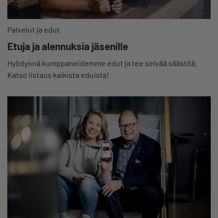
Palvelut ja edut
Etuja ja alennuksia jäsenille
Hyödynnä kumppaneidemme edut ja tee selvää säästöä.
Katso listaus kaikista eduista!