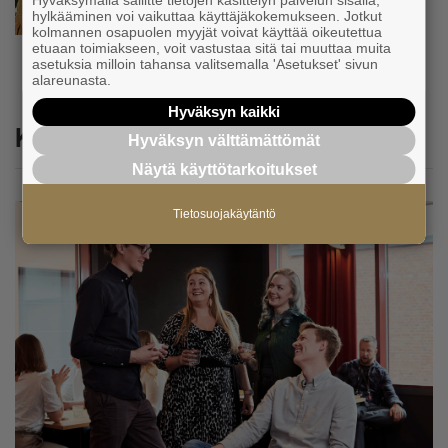
Hyväksymällä sallitte tietojen käsittelyn palvelun sisällä,
matkustamaan yli 300 kilometriä
hylkääminen voi vaikuttaa käyttäjäkokemukseen. Jotkut
suorittaakseen ajokortin – ”Ei aja syrjäseudun
kolmannen osapuolen myyjät voivat käyttää oikeutettua
etua”
etuaan toimiakseen, voit vastustaa sitä tai muuttaa muita
asetuksia milloin tahansa valitsemalla 'Asetukset' sivun
alareunasta.
Hyväksyn kaikki
Katso myös
Hyväksyn välttämättömät
Näytä käyttötarkoitukset
Tietosuojakäytäntö