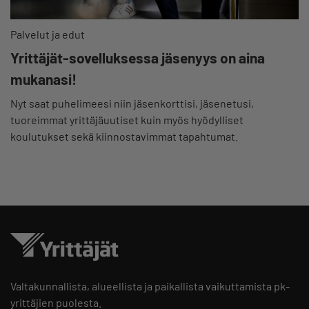
Palvelut ja edut
Yrittäjät-sovelluksessa jäsenyys on aina
mukanasi!
Nyt saat puhelimeesi niin jäsenkorttisi, jäsenetusi,
tuoreimmat yrittäjäuutiset kuin myös hyödylliset
koulutukset sekä kiinnostavimmat tapahtumat.
Valtakunnallista, alueellista ja paikallista vaikuttamista pk-
yrittäjien puolesta.