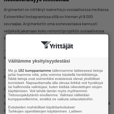
Argimarket on niittänyt mainetta jo sosiaalisessa mediassa.
Esimerkiksi Instagramissa sillä on hieman yli 8 000
seuraajaa. Argimarketin oma somevastaava kannusti
veljeksiä jakamaan koko remonttiprojektin sosiaalisessa
mediassa, mikä olikin onnistunut päätös.
– Keskeneräisyys kiinnostaa enemmän kuin silotellut
somekuvat, Samuel sanoo.
Välitämme yksityisyydestäsi
– Olemme todella yllättyneitä siitä, kuinka paljon tämä
Me ja
182 kumppaniamme
tallennamme laitteeseesi tietoja
ja/tai haemme niitä, jotta voimme käsitellä henkilötietoja.
kiinnostaa ihmisiä, Daniel sanoo.
Näitä tietoja ovat esimerkiksi evästeissä olevat yksilölliset
tunnisteet. Napsauttamalla alla olevaa linkkiä voit hyväksyä
tai hallinnoida valintojasi, kuten kieltää oikeutettujen etujen
Somen kautta veljekset ovat saaneet kannustusta ja monia
käyttämisen. Voit tehdä tämän myös myöhemmin
Tietosuojakäytäntö-sivullamme. Valintasi välitetään
tärkeitä ideoita kaupan perustamiseen. He ovat myös
kumppaneillemme, eivätkä ne vaikuta selaustietoihin.
osallistaneet seuraajiaan ja kysyneet heitä esimerkiksi, mitä
Evästeiden mahdolliset käyttötarkoitukset:
tuotteita kaupassa pitäisi olla tai millainen olisi paras logo.
Tarkkojen sijaintitietojen käyttäminen. Laitteen