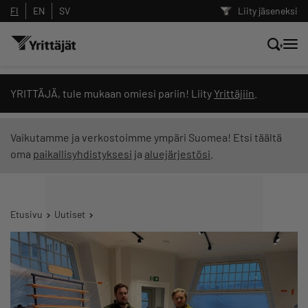
FI
EN
SV
Liity jäseneksi
Hae sivustolta tai kysy suoraan
YRITTÄJÄ, tule mukaan omiesi pariin! Liity
Yrittäjiin
.
Yrittäjien tekoälyltä
Vaikutamme ja verkostoimme ympäri Suomea! Etsi täältä
oma
paikallisyhdistyksesi
ja
aluejärjestösi
.
Hae
Suodata hakutuloksia: näytä kaikki sisältö
Etusivu
Uutiset