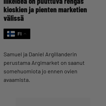
liikeidea on puuttuva rengas
kioskien ja pienten marketien
välissä
FI
Samuel ja Daniel Argillanderin
perustama Argimarket on saanut
somehuomiota jo ennen ovien
avaamista.