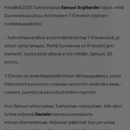
Keväällä 2025 Tukholmassa
Samuel Argillander
tajusi, mikä
Suomesta puuttuu: kotimainen 7-Elevenin tyylinen
ruokakauppaketju.
– Tukholmassa kävin ensimmäistä kertaa 7-Elevenissä, ja
silloin syttyi lamppu. Meillä Suomessa on R-kioskit ja K-
marketit, mutta siinä välissä ei ole mitään, Samuel, 30,
kertoo.
7-Eleven on amerikkalaislähtöinen lähikauppaketju, jonka
liiketoiminta perustuu nopeaan asiointiin sekä take away -
ruokien, juomien ja perustuotteiden myyntiin.
Kun Samuel sitten palasi Tukholman-reissultaan, hän alkoi
tutkia veljensä
Danielin
kanssa suomalaista
elintarvikemarkkinaa. Veljekset päättivät itse perustaa