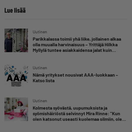
Lue lisää
Uutinen
Parikkalassa toimii yhä liike, jollainen alkaa
olla muualla harvinaisuus – Yrittäjä Hilkka
Myllylä tuntee asiakkaidensa jalat kuin
omansa
Uutinen
Nämä yritykset nousivat AAA-luokkaan –
Katso lista
Uutinen
Kolmesta syövästä, uupumuksista ja
syömishäiriöstä selvinnyt Mira Rinne: ”Kun
olen katsonut useasti kuolemaa silmiin, olen
oppinut kestämään myös yrittäjyyteen
kuuluvaa epävarmuutta”