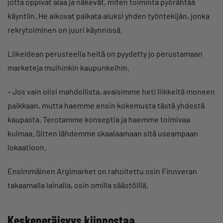
jotta oppivat alaa ja näkevät, miten toiminta pyörähtää
käyntiin. He aikovat palkata aluksi yhden työntekijän, jonka
rekrytoiminen on juuri käynnissä.
Liikeidean perusteella heitä on pyydetty jo perustamaan
marketeja muihinkin kaupunkeihin.
– Jos vain olisi mahdollista, avaisimme heti liikkeitä moneen
paikkaan, mutta haemme ensin kokemusta tästä yhdestä
kaupasta. Terotamme konseptia ja haemme toimivaa
kulmaa. Sitten lähdemme skaalaamaan sitä useampaan
lokaatioon.
Ensimmäinen Argimarket on rahoitettu osin Finnveran
takaamalla lainalla, osin omilla säästöillä.
Keskeneräisyys kiinnostaa