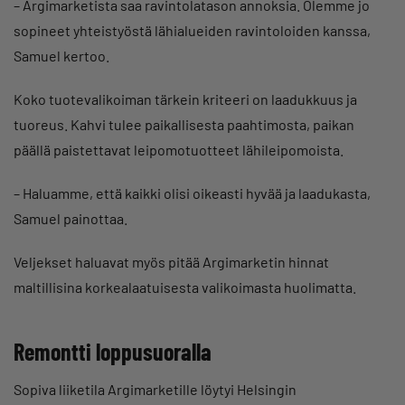
– Argimarketista saa ravintolatason annoksia. Olemme jo
sopineet yhteistyöstä lähialueiden ravintoloiden kanssa,
Samuel kertoo.
Koko tuotevalikoiman tärkein kriteeri on laadukkuus ja
tuoreus. Kahvi tulee paikallisesta paahtimosta, paikan
päällä paistettavat leipomotuotteet lähileipomoista.
– Haluamme, että kaikki olisi oikeasti hyvää ja laadukasta,
Samuel painottaa.
Veljekset haluavat myös pitää Argimarketin hinnat
maltillisina korkealaatuisesta valikoimasta huolimatta.
Remontti loppusuoralla
Sopiva liiketila Argimarketille löytyi Helsingin