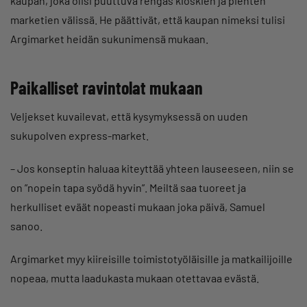
kaupan, joka olisi puuttuva rengas kioskien ja pienten
marketien välissä. He päättivät, että kaupan nimeksi tulisi
Argimarket heidän sukunimensä mukaan.
Paikalliset ravintolat mukaan
Veljekset kuvailevat, että kysymyksessä on uuden
sukupolven express-market.
– Jos konseptin haluaa kiteyttää yhteen lauseeseen, niin se
on ”nopein tapa syödä hyvin”. Meiltä saa tuoreet ja
herkulliset eväät nopeasti mukaan joka päivä, Samuel
sanoo.
Argimarket myy kiireisille toimistotyöläisille ja matkailijoille
nopeaa, mutta laadukasta mukaan otettavaa evästä.