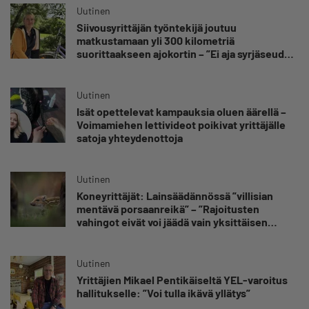
Uutinen
Siivousyrittäjän työntekijä joutuu
matkustamaan yli 300 kilometriä
suorittaakseen ajokortin – ”Ei aja syrjäseudun
etua”
Uutinen
Isät opettelevat kampauksia oluen äärellä –
Voimamiehen lettivideot poikivat yrittäjälle
satoja yhteydenottoja
Uutinen
Koneyrittäjät: Lainsäädännössä ”villisian
mentävä porsaanreikä” – ”Rajoitusten
vahingot eivät voi jäädä vain yksittäisen
yrittäjän harteille”
Uutinen
Yrittäjien Mikael Pentikäiseltä YEL-varoitus
hallitukselle: ”Voi tulla ikävä yllätys”