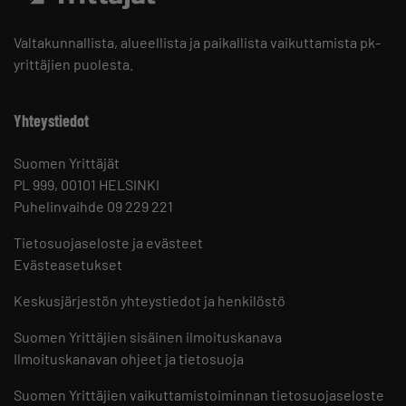
Valtakunnallista, alueellista ja paikallista vaikuttamista pk-
yrittäjien puolesta.
Yhteystiedot
Suomen Yrittäjät
PL 999, 00101 HELSINKI
Puhelinvaihde 09 229 221
Tietosuojaseloste ja evästeet
Evästeasetukset
Keskusjärjestön yhteystiedot ja henkilöstö
Suomen Yrittäjien sisäinen ilmoituskanava
Ilmoituskanavan ohjeet ja tietosuoja
Suomen Yrittäjien vaikuttamistoiminnan tietosuojaseloste