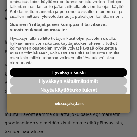
ominaisuuksien käyttäminen tunnistamista varten. Tietojen
tallentaminen laitteelle ja/tai laitteella olevien tietojen käyttö.
Argillanderit ovat havainneet, että yleinen ilmapiiri ainakin
Kohdennettu mainonta ja personoitu sisältö, mainonnan ja
sisällön mittaus, yleisötutkimus ja palvelujen kehittäminen .
heidän bisnesideansa ympärillä on todella kannustava.
Suomen Yrittäjät ja sen kumppanit tarvitsevat
suostumuksesi seuraaviin:
– Ihmiset haluavat auttaa meitä, ja tuntuu, että meidän
Hyväksymällä sallitte tietojen käsittelyn palvelun sisällä,
halutaan onnistuvan. Olemme saaneet paljon apua tässä
hylkääminen voi vaikuttaa käyttäjäkokemukseen. Jotkut
kolmannen osapuolen myyjät voivat käyttää oikeutettua
projektissa ihan veloituksettakin.
etuaan toimiakseen, voit vastustaa sitä tai muuttaa muita
asetuksia milloin tahansa valitsemalla 'Asetukset' sivun
alareunasta.
Veljekset ovat saaneet palautetta siitä, että heidän
Hyväksyn kaikki
kauppansa nimi Argimarket sekoittuu helposti
Hyväksyn välttämättömät
Agrimarketiin, vuonna 2015 Hankkija-brändin alle
Näytä käyttötarkoitukset
siirtyneeseen maatalousketjuun.
Tietosuojakäytäntö
– Ainakin se herättää keskustelua ja jää mieleen, jos ei
muuta. Tavoitteemme on, että joku päivä Agrimarketin
googlaaminen vie meidän sivuillemme eikä päinvastoin,
Samuel naurahtaa.