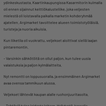
ydinkeskustasta. Kaartinkaupungissa Kasarmitorin kulmalla
oli ennen sijainnut keittiökalusteliike, joka veljesten
mielestä oli loistavalla paikalla marketin kohderyhmää
ajatellen. Argimarket tavoittelee alueen toimistotyöläisiä,
turisteja ja nuoria aikuisia.
Kun liiketila oli vuokrattu, veljekset aloittivat siellä laajan
pintaremontin.
– Varsinkin sähkötöitä on ollut paljon, kun tulee uusia
valaistuksia ja paljon kylmälaitteita.
Nyt remontti on loppusuoralla, ja ensimmäinen Argimarket
avaa ovensa tammikuun alussa.
Veljekset lähtevät kaupan alalle ruohonjuuritasolta.
– Tehtäviä tulee laidasta laitaan. Hyllytystä, kassalla