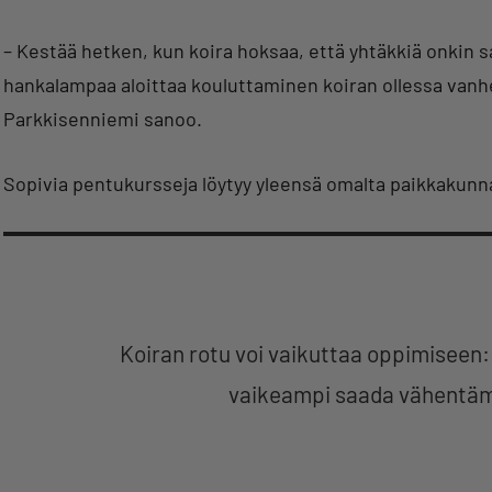
– Kestää hetken, kun koira hoksaa, että yhtäkkiä onkin saa
hankalampaa aloittaa kouluttaminen koiran ollessa vanh
Parkkisenniemi sanoo.
Sopivia pentukursseja löytyy yleensä omalta paikkakunn
Koiran rotu voi vaikuttaa oppimiseen:
vaikeampi saada vähentäm