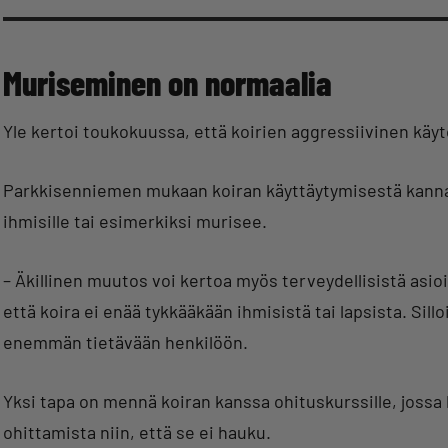
Muriseminen on normaalia
Yle kertoi toukokuussa, että koirien aggressiivinen käyt
Parkkisenniemen mukaan koiran käyttäytymisestä kannatta
ihmisille tai esimerkiksi murisee.
– Äkillinen muutos voi kertoa myös terveydellisistä asioi
että koira ei enää tykkääkään ihmisistä tai lapsista. Sill
enemmän tietävään henkilöön.
Yksi tapa on mennä koiran kanssa ohituskurssille, jossa 
ohittamista niin, että se ei hauku.