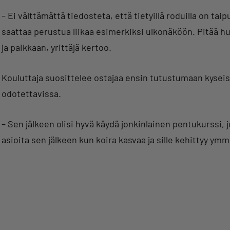
– Ei välttämättä tiedosteta, että tietyillä roduilla on ta
saattaa perustua liikaa esimerkiksi ulkonäköön. Pitää hu
ja paikkaan, yrittäjä kertoo.
Kouluttaja suosittelee ostajaa ensin tutustumaan kyseise
odotettavissa.
– Sen jälkeen olisi hyvä käydä jonkinlainen pentukurssi, 
asioita sen jälkeen kun koira kasvaa ja sille kehittyy ym