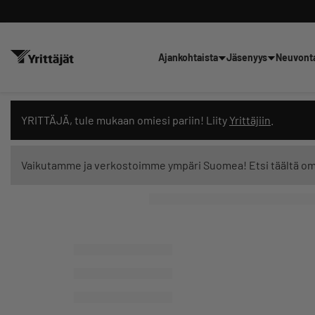
Ajankohtaista
Jäsenyys
Neuvont
Hae sivustolta tai kysy suoraan 
YRITTÄJÄ, tule mukaan omiesi pariin! Liity
Yrittäjiin
.
Vaikutamme ja verkostoimme ympäri Suomea! Etsi täältä o
Suodata hakutuloksia: näytä kaikki sisältö