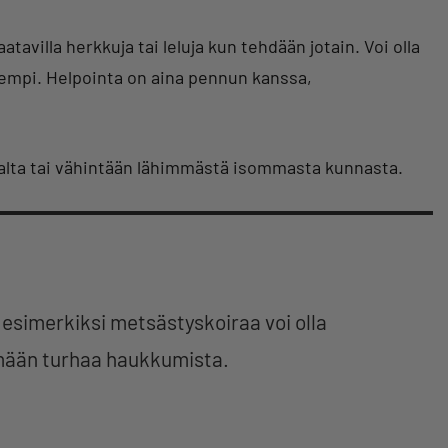
tavilla herkkuja tai leluja kun tehdään jotain. Voi olla
empi. Helpointa on aina pennun kanssa,
alta tai vähintään lähimmästä isommasta kunnasta.
 esimerkiksi metsästyskoiraa voi olla
ään turhaa haukkumista.