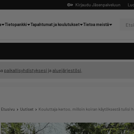
Kirjaudu Jäsenpalveluun
Luo
a
Tietopankki
Tapahtumat ja koulutukset
Tietoa meistä
Yrittäjien tekoälyltä
ma
paikallisyhdistyksesi
ja
aluejärjestösi
.
Etusivu
Uutiset
Kouluttaja kertoo, milloin koiran käytöksestä tulisi