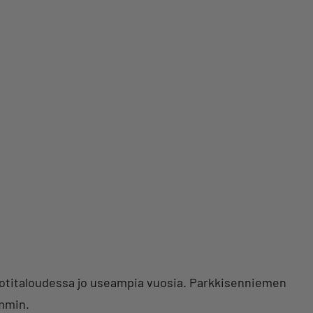
t kotitaloudessa jo useampia vuosia. Parkkisenniemen
ammin.