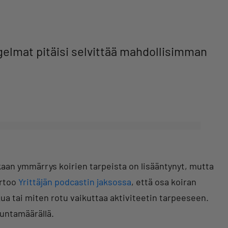
gelmat pitäisi selvittää mahdollisimman
an ymmärrys koirien tarpeista on lisääntynyt, mutta
ertoo
Yrittäjän podcastin jaksossa
, että osa koiran
kkua tai miten rotu vaikuttaa aktiviteetin tarpeeseen.
kuntamäärällä.