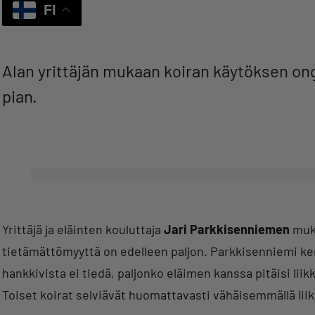
FI
Alan yrittäjän mukaan koiran käytöksen on
pian.
Yrittäjä ja eläinten kouluttaja
Jari Parkkisenniemen
muka
tietämättömyyttä on edelleen paljon. Parkkisenniemi k
hankkivista ei tiedä, paljonko eläimen kanssa pitäisi lii
Toiset koirat selviävät huomattavasti vähäisemmällä lii