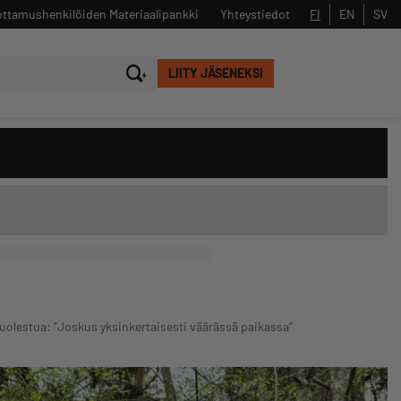
ttamushenkilöiden Materiaalipankki
Yhteystiedot
FI
EN
SV
LIITY JÄSENEKSI
Sulje
Hae
 huolestua: ”Joskus yksinkertaisesti väärässä paikassa”