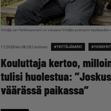
Yrittäjä Jari Parkkisenniemi on vieraana Yrittäjän podcastin kesäkauden
1.7.2026 klo 08:29
Uutinen
#YRITTÄJÄNARKI
#YKSINYRI
Kouluttaja kertoo, millo
tulisi huolestua: ”Joskus
väärässä paikassa”