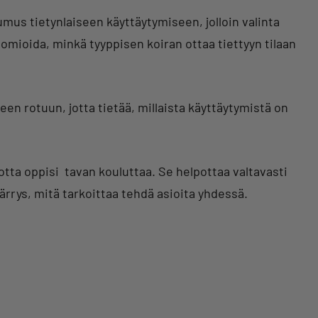
ipumus tietynlaiseen käyttäytymiseen, jolloin valinta
omioida, minkä tyyppisen koiran ottaa tiettyyn tilaan
en rotuun, jotta tietää, millaista käyttäytymistä on
jotta oppisi tavan kouluttaa. Se helpottaa valtavasti
märrys, mitä tarkoittaa tehdä asioita yhdessä.