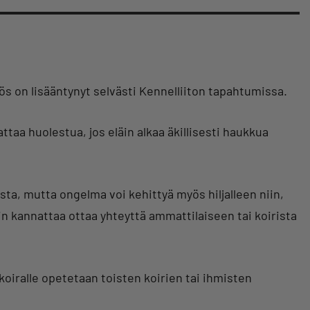
ös on lisääntynyt selvästi Kennelliiton tapahtumissa.
a huolestua, jos eläin alkaa äkillisesti haukkua
sta, mutta ongelma voi kehittyä myös hiljalleen niin,
oin kannattaa ottaa yhteyttä ammattilaiseen tai koirista
koiralle opetetaan toisten koirien tai ihmisten