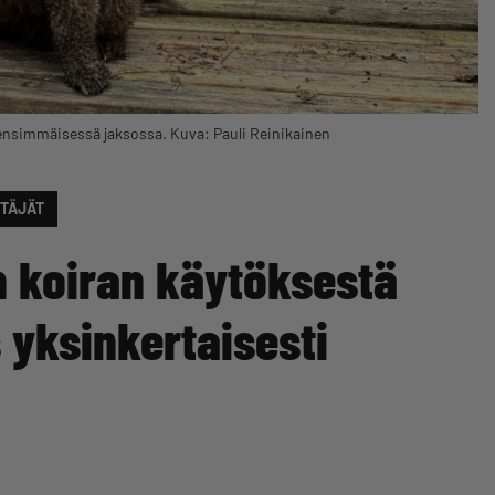
 ensimmäisessä jaksossa. Kuva: Pauli Reinikainen
TTÄJÄT
in koiran käytöksestä
 yksinkertaisesti