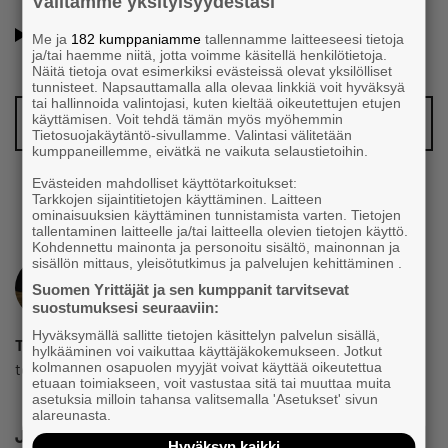
Välitämme yksityisyydestäsi
Oletko jo Suomen Yrittäjien jäsen? Lue lisää jäsenyyden
Me ja
182 kumppaniamme
tallennamme laitteeseesi tietoja
eduista ja hyödyistä!
ja/tai haemme niitä, jotta voimme käsitellä henkilötietoja.
Näitä tietoja ovat esimerkiksi evästeissä olevat yksilölliset
tunnisteet. Napsauttamalla alla olevaa linkkiä voit hyväksyä
tai hallinnoida valintojasi, kuten kieltää oikeutettujen etujen
Vinkkaa meille juttuaihe!
käyttämisen. Voit tehdä tämän myös myöhemmin
Tietosuojakäytäntö-sivullamme. Valintasi välitetään
kumppaneillemme, eivätkä ne vaikuta selaustietoihin.
Evästeiden mahdolliset käyttötarkoitukset:
Tarkkojen sijaintitietojen käyttäminen. Laitteen
ominaisuuksien käyttäminen tunnistamista varten. Tietojen
tallentaminen laitteelle ja/tai laitteella olevien tietojen käyttö.
Kohdennettu mainonta ja personoitu sisältö, mainonnan ja
sisällön mittaus, yleisötutkimus ja palvelujen kehittäminen .
Suomen Yrittäjät ja sen kumppanit tarvitsevat
suostumuksesi seuraaviin:
Hyväksymällä sallitte tietojen käsittelyn palvelun sisällä,
Toimitus
hylkääminen voi vaikuttaa käyttäjäkokemukseen. Jotkut
toimitus@yrittajat.fi
kolmannen osapuolen myyjät voivat käyttää oikeutettua
etuaan toimiakseen, voit vastustaa sitä tai muuttaa muita
asetuksia milloin tahansa valitsemalla 'Asetukset' sivun
alareunasta.
Jaa
Hyväksyn kaikki