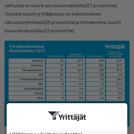
valituista on suurin perussuomalaisilla (27 prosenttia).
Toiseksi suurin yrittäjäosuus on kokoomuksen
valtuustoryhmissä (25 prosenttia) ja kolmanneksi suurin
osuus keskustalla (23 prosenttia).