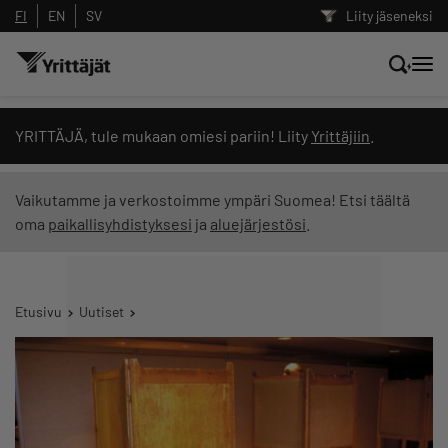
FI
EN
SV
Liity jäseneksi
Hae sivustolta tai kysy suoraan
YRITTÄJÄ, tule mukaan omiesi pariin! Liity
Yrittäjiin
.
Yrittäjien tekoälyltä
Vaikutamme ja verkostoimme ympäri Suomea! Etsi täältä
oma
paikallisyhdistyksesi
ja
aluejärjestösi
.
Hae
Suodata hakutuloksia: näytä kaikki sisältö
Etusivu
Uutiset