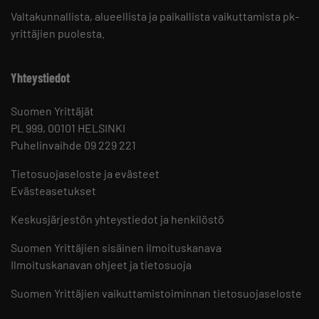
Valtakunnallista, alueellista ja paikallista vaikuttamista pk-
yrittäjien puolesta.
Yhteystiedot
Suomen Yrittäjät
PL 999, 00101 HELSINKI
Puhelinvaihde 09 229 221
Tietosuojaseloste ja evästeet
Evästeasetukset
Keskusjärjestön yhteystiedot ja henkilöstö
Suomen Yrittäjien sisäinen ilmoituskanava
Ilmoituskanavan ohjeet ja tietosuoja
Suomen Yrittäjien vaikuttamistoiminnan tietosuojaseloste