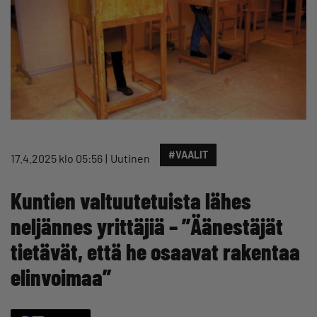
#VAALIT
17.4.2025 klo 05:56
Uutinen
Kuntien valtuutetuista lähes
neljännes yrittäjiä – ”Äänestäjät
tietävät, että he osaavat rakentaa
elinvoimaa”