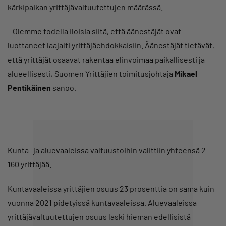
kärkipaikan yrittäjävaltuutettujen määrässä.
– Olemme todella iloisia siitä, että äänestäjät ovat
luottaneet laajalti yrittäjäehdokkaisiin. Äänestäjät tietävät,
että yrittäjät osaavat rakentaa elinvoimaa paikallisesti ja
alueellisesti, Suomen Yrittäjien toimitusjohtaja
Mikael
Pentikäinen
sanoo.
Kunta- ja aluevaaleissa valtuustoihin valittiin yhteensä 2
160 yrittäjää.
Kuntavaaleissa yrittäjien osuus 23 prosenttia on sama kuin
vuonna 2021 pidetyissä kuntavaaleissa. Aluevaaleissa
yrittäjävaltuutettujen osuus laski hieman edellisistä