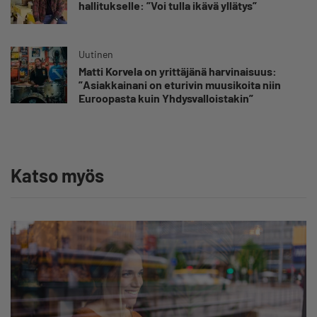
hallitukselle: ”Voi tulla ikävä yllätys”
Uutinen
Matti Korvela on yrittäjänä harvinaisuus:
”Asiakkainani on eturivin muusikoita niin
Euroopasta kuin Yhdysvalloistakin”
Katso myös