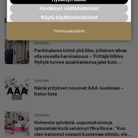
Hyväksyn välttämättömät
Näytä käyttötarkoitukset
Lue lisää
Tietosuojakäytäntö
Uutinen
Parikkalassa toimii yhä liike, jollainen alkaa
olla muualla harvinaisuus – Yrittäjä Hilkka
Myllylä tuntee asiakkaidensa jalat kuin
omansa
Uutinen
Nämä yritykset nousivat AAA-luokkaan –
Katso lista
Uutinen
Kolmesta syövästä, uupumuksista ja
syömishäiriöstä selvinnyt Mira Rinne: ”Kun
olen katsonut useasti kuolemaa silmiin, olen