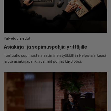
Palvelut ja edut
Asiakirja- ja sopimuspohjia yrittäjille
Tuntuuko sopimusten laatiminen työläältä? Helpota arkeasi
ja ota asiakirjapankin valmiit pohjat käyttöösi.