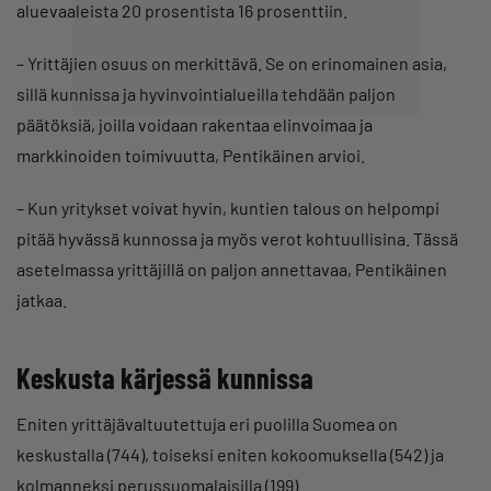
aluevaaleista 20 prosentista 16 prosenttiin.
– Yrittäjien osuus on merkittävä. Se on erinomainen asia,
sillä kunnissa ja hyvinvointialueilla tehdään paljon
päätöksiä, joilla voidaan rakentaa elinvoimaa ja
markkinoiden toimivuutta, Pentikäinen arvioi.
– Kun yritykset voivat hyvin, kuntien talous on helpompi
pitää hyvässä kunnossa ja myös verot kohtuullisina. Tässä
asetelmassa yrittäjillä on paljon annettavaa, Pentikäinen
jatkaa.
Keskusta kärjessä kunnissa
Eniten yrittäjävaltuutettuja eri puolilla Suomea on
keskustalla (744), toiseksi eniten kokoomuksella (542) ja
kolmanneksi perussuomalaisilla (199).