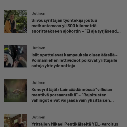
oppinut kestämään myös yrittäjyyteen
kuuluvaa epävarmuutta”
Uutinen
Siivousyrittäjän työntekijä joutuu
matkustamaan yli 300 kilometriä
suorittaakseen ajokortin – ”Ei aja syrjäseudun
etua”
Uutinen
Isät opettelevat kampauksia oluen äärellä –
Voimamiehen lettivideot poikivat yrittäjälle
satoja yhteydenottoja
Uutinen
Koneyrittäjät: Lainsäädännössä ”villisian
mentävä porsaanreikä” – ”Rajoitusten
vahingot eivät voi jäädä vain yksittäisen
yrittäjän harteille”
Uutinen
Yrittäjien Mikael Pentikäiseltä YEL-varoitus