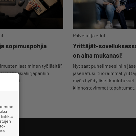
Palvelut ja edut
ut
Yrittäjät-sovelluksess
 ja sopimuspohjia
on aina mukanasi!
Nyt saat puhelimeesi niin jäse
musten laatiminen työläältä?
jäsenetusi, tuoreimmat yrittä
i ja ota asiakirjapankin
myös hyödylliset koulutukset
 käyttöösi.
kiinnostavimmat tapahtumat.
 haemme
iksi
linkkiä
 etujen
tö-
uta