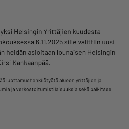
 yksi Helsingin Yrittäjien kuudesta
kouksessa 6.11.2025 sille valittiin uusi
än heidän asioitaan lounaisen Helsingin
Kirsi Kankaanpää.
ää luottamushenkilötyötä alueen yrittäjien ja
tumia ja verkostoitumistilaisuuksia sekä palkitsee