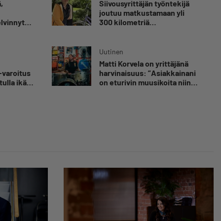
,
Siivousyrittäjän työntekijä
joutuu matkustamaan yli
elvinnyt
300 kilometriä
olen
suorittaakseen ajokortin –
 kuolemaa
”Ei aja syrjäseudun etua”
nut
Uutinen
Matti Korvela on yrittäjänä
luvaa
-varoitus
harvinaisuus: ”Asiakkainani
tulla ikävä
on eturivin muusikoita niin
Euroopasta kuin
Yhdysvalloistakin”