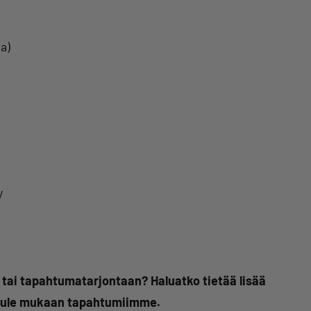
a)
y
n tai tapahtumatarjontaan? Haluatko tietää lisää
 tule mukaan tapahtumiimme.