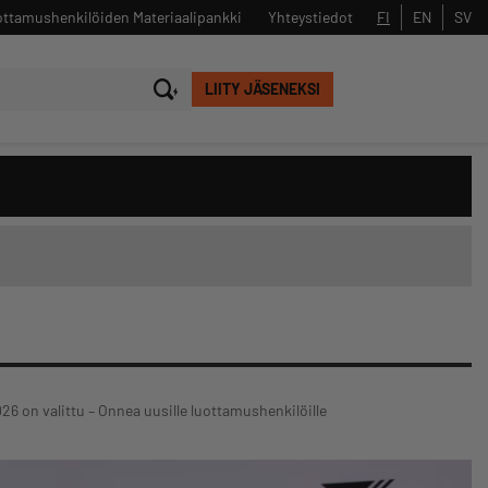
ttamushenkilöiden Materiaalipankki
Yhteystiedot
FI
EN
SV
LIITY JÄSENEKSI
Sulje
Hae
026 on valittu – Onnea uusille luottamushenkilöille