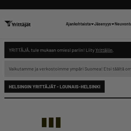
Ajankohtaista
Jäsenyys
Neuvont
Hae sivustolta tai kysy suoraan 
YRITTÄJÄ, tule mukaan omiesi pariin! Liity
Yrittäjiin
.
Vaikutamme ja verkostoimme ympäri Suomea! Etsi täältä o
HELSINGIN YRITTÄJÄT - LOUNAIS-HELSINKI
Suodata hakutuloksia: näytä kaikki sisältö