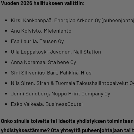
Vuoden 2026 hallitukseen valittiin:
Kirsi Kankaanpää, Energiaa Arkeen Oy (puheenjohtaj
Anu Koivisto, Mielenlento
Esa Laurila, Tausen Oy
Ulla Leppäkoski-Juvonen, Nail Station
Anna Noramaa, Sta bene Oy
Sini Silfvenius-Bart, Pähkinä-Hius
Nils Siren, Siren & Tuomala Taloushallintopalvelut O
Jenni Sundberg, Nuppu Print Company Oy
Esko Valkeala, BusinessCoutsi
Onko sinulla toiveita tai ideoita yhdistyksen toimintaa
yhdistyksestämme? Ota yhteyttä puheenjohtajaan tai