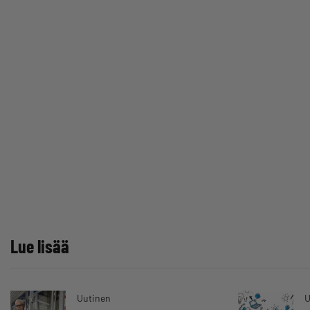
Lue lisää
Uutinen
U