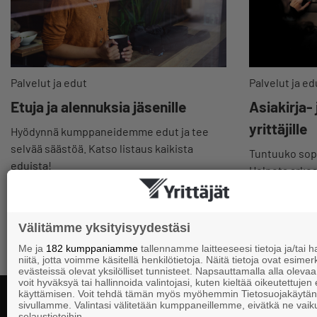
Palvelut ja edut
Palvelut ja ed
Etuja ja alennuksia jäsenille
Asiakirja-
yrittäjille
Hyödynnä kumppaneidemme edut ja tee
selvää säästöä. Katso listaus kaikista
Tuntuuko sopi
eduista!
Helpota arkeas
valmiit pohjat
Välitämme yksityisyydestäsi
Me ja
182 kumppaniamme
tallennamme laitteeseesi tietoja ja/tai
niitä, jotta voimme käsitellä henkilötietoja. Näitä tietoja ovat esimerk
evästeissä olevat yksilölliset tunnisteet. Napsauttamalla alla olevaa 
voit hyväksyä tai hallinnoida valintojasi, kuten kieltää oikeutettujen
käyttämisen. Voit tehdä tämän myös myöhemmin Tietosuojakäytän
sivullamme. Valintasi välitetään kumppaneillemme, eivätkä ne vaik
selaustietoihin.