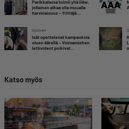
Parikkalassa toimii yhä liike,
N
jollainen alkaa olla muualla
A
harvinaisuus – Yrittäjä
Hilkka Myllylä tuntee
asiakkaidensa jalat kuin
omansa
Uutinen
U
Isät opettelevat kampauksia
K
oluen äärellä – Voimamiehen
L
lettivideot poikivat
m
yrittäjälle satoja
”
yhteydenottoja
v
y
Katso myös