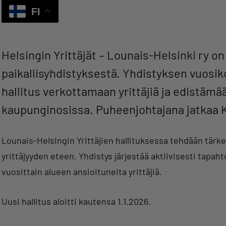
FI
Helsingin Yrittäjät – Lounais-Helsinki ry on
paikallisyhdistyksestä. Yhdistyksen vuosiko
hallitus verkottamaan yrittäjiä ja edistämä
kaupunginosissa. Puheenjohtajana jatkaa 
Lounais-Helsingin Yrittäjien hallituksessa tehdään tärke
yrittäjyyden eteen. Yhdistys järjestää aktiivisesti tapah
vuosittain alueen ansioituneita yrittäjiä.
Uusi hallitus aloitti kautensa 1.1.2026.