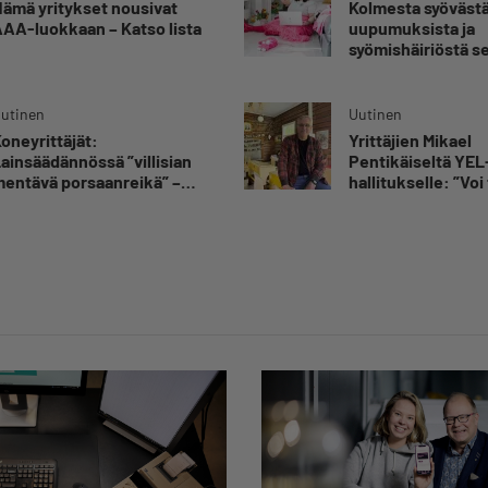
ämä yritykset nousivat
Kolmesta syövästä
AA-luokkaan – Katso lista
uupumuksista ja
syömishäiriöstä s
Mira Rinne: ”Kun 
katsonut useasti
silmiin, olen oppi
utinen
Uutinen
kestämään myös
oneyrittäjät:
Yrittäjien Mikael
yrittäjyyteen kuu
ainsäädännössä ”villisian
Pentikäiseltä YEL
epävarmuutta”
entävä porsaanreikä” –
hallitukselle: ”Voi 
Rajoitusten vahingot eivät
yllätys”
oi jäädä vain yksittäisen
rittäjän harteille”