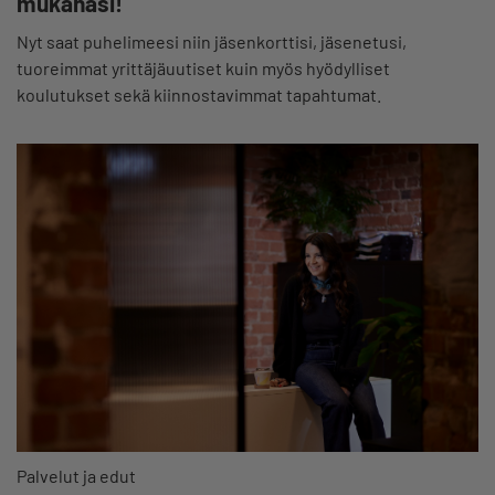
mukanasi!
Nyt saat puhelimeesi niin jäsenkorttisi, jäsenetusi,
tuoreimmat yrittäjäuutiset kuin myös hyödylliset
koulutukset sekä kiinnostavimmat tapahtumat.
Palvelut ja edut