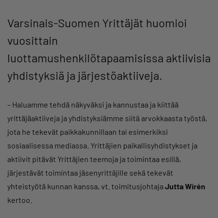
Varsinais-Suomen Yrittäjät huomioi
vuosittain
luottamushenkilötapaamisissa aktiivisia
yhdistyksiä ja järjestöaktiiveja.
– Haluamme tehdä näkyväksi ja kannustaa ja kiittää
yrittäjäaktiiveja ja yhdistyksiämme siitä arvokkaasta työstä,
jota he tekevät paikkakunnillaan tai esimerkiksi
sosiaalisessa mediassa. Yrittäjien paikallisyhdistykset ja
aktiivit pitävät Yrittäjien teemoja ja toimintaa esillä,
järjestävät toimintaa jäsenyrittäjille sekä tekevät
yhteistyötä kunnan kanssa, vt. toimitusjohtaja
Jutta Wirén
kertoo.