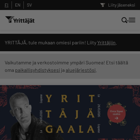
FI
EN
SV
Liity jäseneksi
Hae sivustolta tai kysy suoraan
YRITTÄJÄ, tule mukaan omiesi pariin! Liity
Yrittäjiin
.
Yrittäjien tekoälyltä
Vaikutamme ja verkostoimme ympäri Suomea! Etsi täältä
oma
paikallisyhdistyksesi
ja
aluejärjestösi
.
Hae
Suodata hakutuloksia: näytä kaikki sisältö