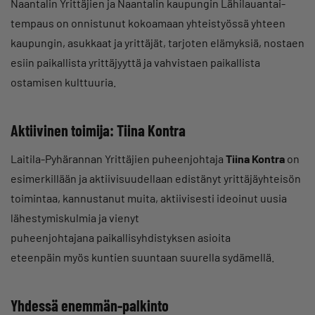
Naantalin Yrittäjien ja Naantalin kaupungin Lähilauantai-
tempaus on onnistunut kokoamaan yhteistyössä yhteen
kaupungin, asukkaat ja yrittäjät, tarjoten elämyksiä, nostaen
esiin paikallista yrittäjyyttä ja vahvistaen paikallista
ostamisen kulttuuria.
Aktiivinen toimija: Tiina Kontra
Laitila-Pyhärannan Yrittäjien puheenjohtaja
Tiina Kontra
on
esimerkillään ja aktiivisuudellaan edistänyt yrittäjäyhteisön
toimintaa, kannustanut muita, aktiivisesti ideoinut uusia
lähestymiskulmia ja vienyt
puheenjohtajana paikallisyhdistyksen asioita
eteenpäin myös kuntien suuntaan suurella sydämellä.
Yhdessä enemmän-palkinto