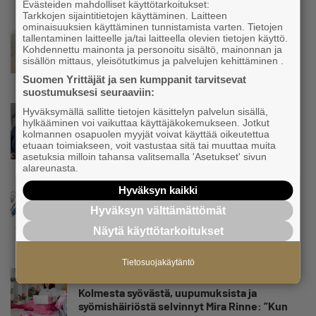
Evästeiden mahdolliset käyttötarkoitukset:
Tarkkojen sijaintitietojen käyttäminen. Laitteen
Uutinen
ominaisuuksien käyttäminen tunnistamista varten. Tietojen
tallentaminen laitteelle ja/tai laitteella olevien tietojen käyttö.
Varsinais-Suomen Yrittäjät: YEL-
Kohdennettu mainonta ja personoitu sisältö, mainonnan ja
uudistuksen suunta oikea – reaaliaikaiset
sisällön mittaus, yleisötutkimus ja palvelujen kehittäminen .
tulotiedot mukaan valmisteluun ja laskuri
Suomen Yrittäjät ja sen kumppanit tarvitsevat
romukoppaan
suostumuksesi seuraaviin:
Uutinen
Hyväksymällä sallitte tietojen käsittelyn palvelun sisällä,
hylkääminen voi vaikuttaa käyttäjäkokemukseen. Jotkut
Parikkalassa toimii yhä liike, jollainen alkaa
kolmannen osapuolen myyjät voivat käyttää oikeutettua
olla muualla harvinaisuus – Yrittäjä Hilkka
etuaan toimiakseen, voit vastustaa sitä tai muuttaa muita
Myllylä tuntee asiakkaidensa jalat kuin
asetuksia milloin tahansa valitsemalla 'Asetukset' sivun
omansa
alareunasta.
Hyväksyn kaikki
Uutinen
Hyväksyn välttämättömät
Nämä yritykset nousivat AAA-luokkaan –
Katso lista
Näytä käyttötarkoitukset
Tietosuojakäytäntö
Uutinen
Kolmesta syövästä, uupumuksista ja
syömishäiriöstä selvinnyt Mira Rinne: ”Kun