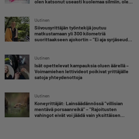
olen katsonut useasti kuolemaa silmiin, olen
oppinut kestämään myös yrittäjyyteen
kuuluvaa epävarmuutta”
Uutinen
Siivousyrittäjän työntekijä joutuu
matkustamaan yli 300 kilometriä
suorittaakseen ajokortin – ”Ei aja syrjäseudun
etua”
Uutinen
Isät opettelevat kampauksia oluen äärellä –
Voimamiehen lettivideot poikivat yrittäjälle
satoja yhteydenottoja
Uutinen
Koneyrittäjät: Lainsäädännössä ”villisian
mentävä porsaanreikä” – ”Rajoitusten
vahingot eivät voi jäädä vain yksittäisen
yrittäjän harteille”