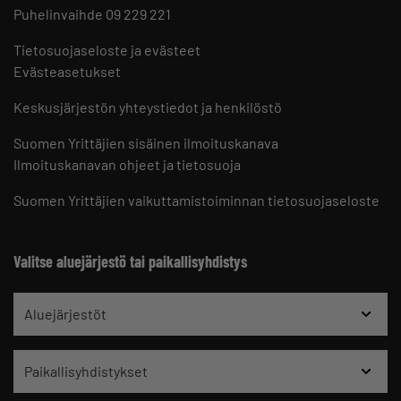
Puhelinvaihde 09 229 221
Tietosuojaseloste ja evästeet
Evästeasetukset
Keskusjärjestön yhteystiedot ja henkilöstö
Suomen Yrittäjien sisäinen ilmoituskanava
Ilmoituskanavan ohjeet ja tietosuoja
Suomen Yrittäjien vaikuttamistoiminnan tietosuojaseloste
Valitse aluejärjestö tai paikallisyhdistys
Aluejärjestöt
Paikallisyhdistykset