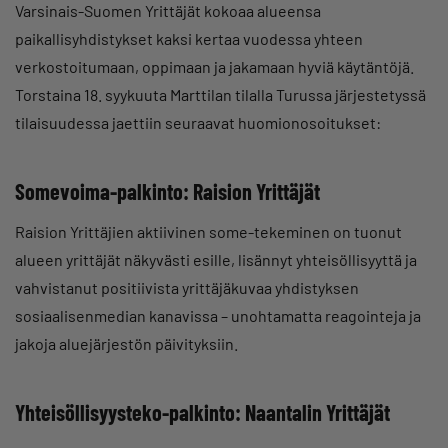
Varsinais-Suomen Yrittäjät kokoaa alueensa
paikallisyhdistykset kaksi kertaa vuodessa yhteen
verkostoitumaan, oppimaan ja jakamaan hyviä käytäntöjä.
Torstaina 18. syykuuta Marttilan tilalla Turussa järjestetyssä
tilaisuudessa jaettiin seuraavat huomionosoitukset:
Somevoima-palkinto: Raision Yrittäjät
Raision Yrittäjien aktiivinen some-tekeminen on tuonut
alueen yrittäjät näkyvästi esille, lisännyt yhteisöllisyyttä ja
vahvistanut positiivista yrittäjäkuvaa yhdistyksen
sosiaalisenmedian kanavissa – unohtamatta reagointeja ja
jakoja aluejärjestön päivityksiin.
Yhteisöllisyysteko-palkinto: Naantalin Yrittäjät