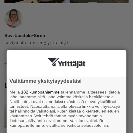
Suvi Uusitalo-Sirén
suvi.uusitalo-siren@yrittajat.fi
Jaa
Välitämme yksityisyydestäsi
Lue lisää
Me ja
182 kumppaniamme
tallennamme laitteeseesi tietoja
ja/tai haemme niitä, jotta voimme käsitellä henkilötietoja.
Näitä tietoja ovat esimerkiksi evästeissä olevat yksilölliset
tunnisteet. Napsauttamalla alla olevaa linkkiä voit hyväksyä
Uutinen
tai hallinnoida valintojasi, kuten kieltää oikeutettujen etujen
Jarkko Koskinen hankinta- ja
käyttämisen. Voit tehdä tämän myös myöhemmin
omistajanvaihdosneuvojaksi Varsinais-
Tietosuojakäytäntö-sivullamme. Valintasi välitetään
Suomen Yrittäjiin
kumppaneillemme, eivätkä ne vaikuta selaustietoihin.