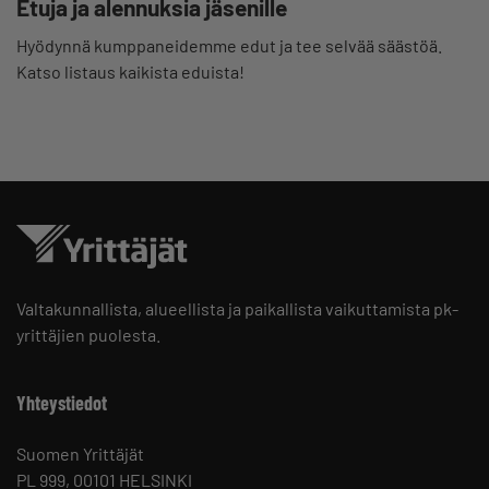
Etuja ja alennuksia jäsenille
Hyödynnä kumppaneidemme edut ja tee selvää säästöä.
Katso listaus kaikista eduista!
Valtakunnallista, alueellista ja paikallista vaikuttamista pk-
yrittäjien puolesta.
Yhteystiedot
Suomen Yrittäjät
PL 999, 00101 HELSINKI