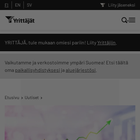
FI
EN
SV
Liity jäseneksi
Hae sivustolta tai kysy suoraan
YRITTÄJÄ, tule mukaan omiesi pariin! Liity
Yrittäjiin
.
Yrittäjien tekoälyltä
Vaikutamme ja verkostoimme ympäri Suomea! Etsi täältä
oma
paikallisyhdistyksesi
ja
aluejärjestösi
.
Hae
Suodata hakutuloksia: näytä kaikki sisältö
Etusivu
Uutiset