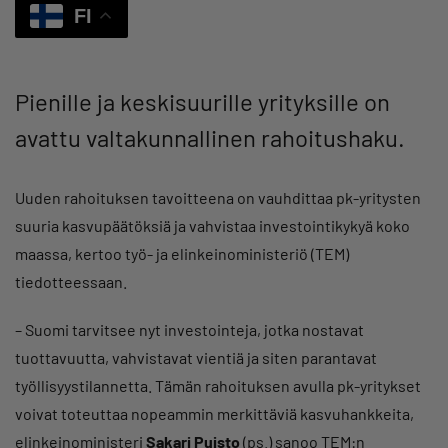
FI
Pienille ja keskisuurille yrityksille on
avattu valtakunnallinen rahoitushaku.
Uuden rahoituksen tavoitteena on vauhdittaa pk-yritysten
suuria kasvupäätöksiä ja vahvistaa investointikykyä koko
maassa, kertoo työ- ja elinkeinoministeriö (TEM)
tiedotteessaan.
– Suomi tarvitsee nyt investointeja, jotka nostavat
tuottavuutta, vahvistavat vientiä ja siten parantavat
työllisyystilannetta. Tämän rahoituksen avulla pk-yritykset
voivat toteuttaa nopeammin merkittäviä kasvuhankkeita,
elinkeinoministeri
Sakari Puisto
(ps.) sanoo TEM:n