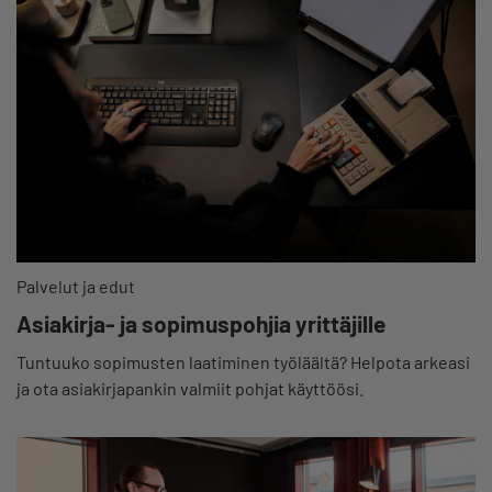
Palvelut ja edut
Asiakirja- ja sopimuspohjia yrittäjille
Tuntuuko sopimusten laatiminen työläältä? Helpota arkeasi
ja ota asiakirjapankin valmiit pohjat käyttöösi.