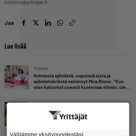
toimitus@yrittajat.fi
Jaa
Lue lisää
Uutinen
Kolmesta syövästä, uupumuksista ja
syömishäiriöstä selvinnyt Mira Rinne: ”Kun
olen katsonut useasti kuolemaa silmiin, olen
oppinut kestämään myös yrittäjyyteen
kuuluvaa epävarmuutta”
Uutinen
Siivousyrittäjän työntekijä joutuu
matkustamaan yli 300 kilometriä
suorittaakseen ajokortin – ”Ei aja syrjäseudun
etua”
Välitämme yksityisyydestäsi