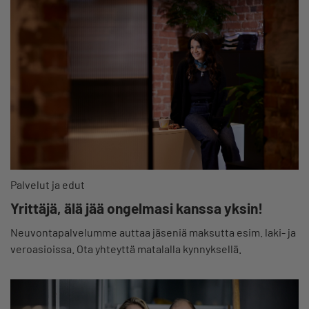
Palvelut ja edut
Yrittäjä, älä jää ongelmasi kanssa yksin!
Neuvontapalvelumme auttaa jäseniä maksutta esim. laki- ja
veroasioissa. Ota yhteyttä matalalla kynnyksellä.