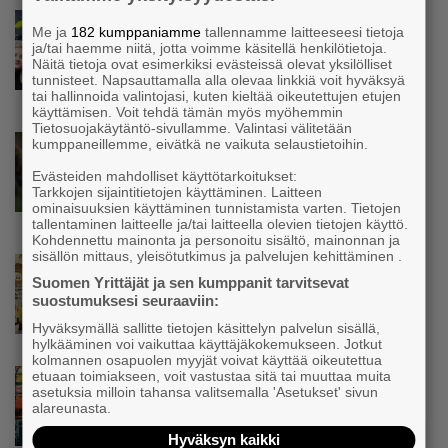
Uutinen
Me ja
182 kumppaniamme
tallennamme laitteeseesi tietoja
Isät opettelevat kampauksia oluen äärellä –
ja/tai haemme niitä, jotta voimme käsitellä henkilötietoja.
Voimamiehen lettivideot poikivat yrittäjälle
Näitä tietoja ovat esimerkiksi evästeissä olevat yksilölliset
tunnisteet. Napsauttamalla alla olevaa linkkiä voit hyväksyä
satoja yhteydenottoja
tai hallinnoida valintojasi, kuten kieltää oikeutettujen etujen
käyttämisen. Voit tehdä tämän myös myöhemmin
Tietosuojakäytäntö-sivullamme. Valintasi välitetään
Uutinen
kumppaneillemme, eivätkä ne vaikuta selaustietoihin.
Koneyrittäjät: Lainsäädännössä ”villisian
Evästeiden mahdolliset käyttötarkoitukset:
mentävä porsaanreikä” – ”Rajoitusten
Tarkkojen sijaintitietojen käyttäminen. Laitteen
vahingot eivät voi jäädä vain yksittäisen
ominaisuuksien käyttäminen tunnistamista varten. Tietojen
yrittäjän harteille”
tallentaminen laitteelle ja/tai laitteella olevien tietojen käyttö.
Kohdennettu mainonta ja personoitu sisältö, mainonnan ja
sisällön mittaus, yleisötutkimus ja palvelujen kehittäminen .
Uutinen
Suomen Yrittäjät ja sen kumppanit tarvitsevat
Yrittäjien Mikael Pentikäiseltä YEL-varoitus
suostumuksesi seuraaviin:
hallitukselle: ”Voi tulla ikävä yllätys”
Hyväksymällä sallitte tietojen käsittelyn palvelun sisällä,
hylkääminen voi vaikuttaa käyttäjäkokemukseen. Jotkut
kolmannen osapuolen myyjät voivat käyttää oikeutettua
etuaan toimiakseen, voit vastustaa sitä tai muuttaa muita
Uutinen
asetuksia milloin tahansa valitsemalla 'Asetukset' sivun
Matti Korvela on yrittäjänä harvinaisuus:
alareunasta.
”Asiakkainani on eturivin muusikoita niin
Euroopasta kuin Yhdysvalloistakin”
Hyväksyn kaikki