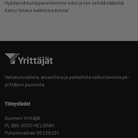
Hyödynnä kumppaneidemme edut ja tee selvää säästöä.
Katso listaus kaikista eduista!
Valtakunnallista, alueellista ja paikallista vaikuttamista pk-
yrittäjien puolesta.
Yhteystiedot
Suomen Yrittäjät
PL 999, 00101 HELSINKI
Puhelinvaihde 09 229 221