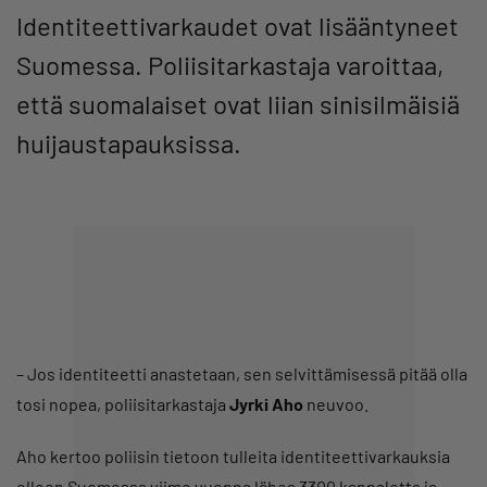
Identiteettivarkaudet ovat lisääntyneet
Suomessa. Poliisitarkastaja varoittaa,
että suomalaiset ovat liian sinisilmäisiä
huijaustapauksissa.
– Jos identiteetti anastetaan, sen selvittämisessä pitää olla
tosi nopea, poliisitarkastaja
Jyrki Aho
neuvoo.
Aho kertoo poliisin tietoon tulleita identiteettivarkauksia
olleen Suomessa viime vuonna lähes 3300 kappaletta ja