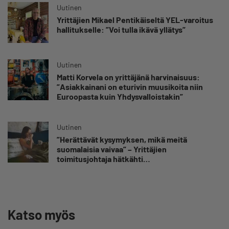
Uutinen
Yrittäjien Mikael Pentikäiseltä YEL-varoitus
hallitukselle: ”Voi tulla ikävä yllätys”
Uutinen
Matti Korvela on yrittäjänä harvinaisuus:
”Asiakkainani on eturivin muusikoita niin
Euroopasta kuin Yhdysvalloistakin”
Uutinen
”Herättävät kysymyksen, mikä meitä
suomalaisia vaivaa” – Yrittäjien
toimitusjohtaja hätkähti
sairauspoissaolotilastoa
Katso myös