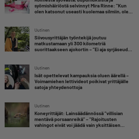
syömishäiriöstä selvinnyt Mira Rinne: ”Kun
olen katsonut useasti kuolemaa silmiin, olen
oppinut kestämään myös yrittäjyyteen
kuuluvaa epävarmuutta”
Uutinen
Siivousyrittäjän työntekijä joutuu
matkustamaan yli 300 kilometriä
suorittaakseen ajokortin – ”Ei aja syrjäseudun
etua”
Uutinen
Isät opettelevat kampauksia oluen äärellä –
Voimamiehen lettivideot poikivat yrittäjälle
satoja yhteydenottoja
Uutinen
Koneyrittäjät: Lainsäädännössä ”villisian
mentävä porsaanreikä” – ”Rajoitusten
vahingot eivät voi jäädä vain yksittäisen
yrittäjän harteille”