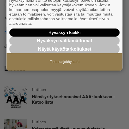
Hyväksymällä sallitte tietojen käsittelyn palvelun sisällä,
ilmoitus menee lakimiehen tarkasteluun.
hylkääminen voi vaikuttaa käyttäjäkokemukseen. Jotkut
kolmannen osapuolen myyjät voivat käyttää oikeutettua
etuaan toimiakseen, voit vastustaa sitä tai muuttaa muita
Riikka Koskenranta
asetuksia milloin tahansa valitsemalla 'Asetukset' sivun
alareunasta.
riikka.koskenranta@yrittajat.fi
Hyväksyn kaikki
Hyväksyn välttämättömät
Jaa
Näytä käyttötarkoitukset
Tietosuojakäytäntö
Lue lisää
Uutinen
Nämä yritykset nousivat AAA-luokkaan –
Katso lista
Uutinen
Kolmesta syövästä, uupumuksista ja