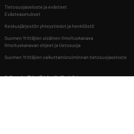
Tietosuojaseloste ja evästeet
Evästeasetukset
Keskusjärjestön yhteystiedot ja henkilöstö
Suomen Yrittäjien sisäinen ilmoituskanava
Ilmoituskanavan ohjeet ja tietosuoja
Suomen Yrittäjien vaikuttamistoiminnan tietosuojaseloste
Valitse aluejärjestö tai paikallisyhdistys
Aluejärjestöt
Paikallisyhdistykset
Suomen Yrittäjät somessa