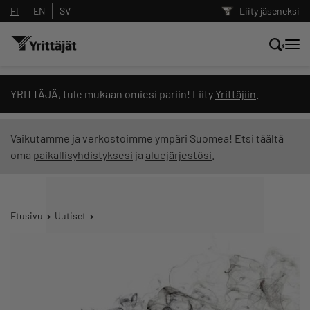
FI
EN
SV
Liity jäseneksi
Hae sivustolta tai kysy suoraan
YRITTÄJÄ, tule mukaan omiesi pariin! Liity
Yrittäjiin
.
Yrittäjien tekoälyltä
Vaikutamme ja verkostoimme ympäri Suomea! Etsi täältä
oma
paikallisyhdistyksesi
ja
aluejärjestösi
.
Hae
Suodata hakutuloksia: näytä kaikki sisältö
Etusivu
Uutiset