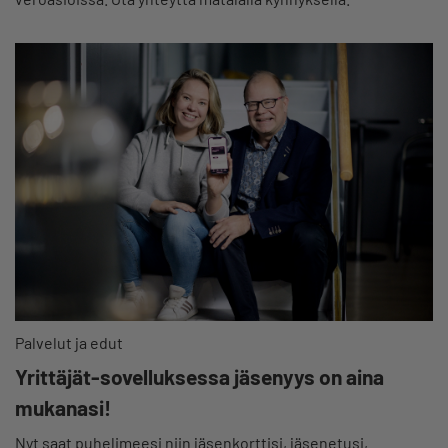
Palvelut ja edut
Yrittäjät-sovelluksessa jäsenyys on aina
mukanasi!
Nyt saat puhelimeesi niin jäsenkorttisi, jäsenetusi,