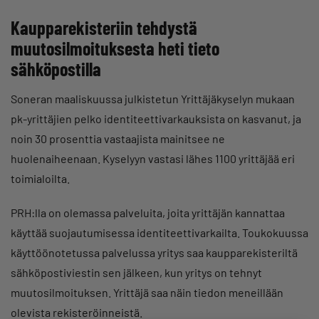
Kaupparekisteriin tehdystä
muutosilmoituksesta heti tieto
sähköpostilla
Soneran maaliskuussa julkistetun Yrittäjäkyselyn mukaan
pk-yrittäjien pelko identiteettivarkauksista on kasvanut, ja
noin 30 prosenttia vastaajista mainitsee ne
huolenaiheenaan. Kyselyyn vastasi lähes 1100 yrittäjää eri
toimialoilta.
PRH:lla on olemassa palveluita, joita yrittäjän kannattaa
käyttää suojautumisessa identiteettivarkailta. Toukokuussa
käyttöönotetussa palvelussa yritys saa kaupparekisteriltä
sähköpostiviestin sen jälkeen, kun yritys on tehnyt
muutosilmoituksen. Yrittäjä saa näin tiedon meneillään
olevista rekisteröinneistä.