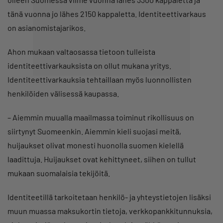
tänä vuonna jo lähes 2150 kappaletta. Identiteettivarkaus
on asianomistajarikos.
Ahon mukaan valtaosassa tietoon tulleista
identiteettivarkauksista on ollut mukana yritys.
Identiteettivarkauksia tehtaillaan myös luonnollisten
henkilöiden välisessä kaupassa.
– Aiemmin muualla maailmassa toiminut rikollisuus on
siirtynyt Suomeenkin. Aiemmin kieli suojasi meitä,
huijaukset olivat monesti huonolla suomen kielellä
laadittuja. Huijaukset ovat kehittyneet, siihen on tullut
mukaan suomalaisia tekijöitä.
Identiteetillä tarkoitetaan henkilö- ja yhteystietojen lisäksi
muun muassa maksukortin tietoja, verkkopankkitunnuksia,