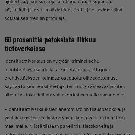
ajokorttia, jäsenkortteja, pin-koodeja, sähköpostia,
käyttäjätilejä ja virtuaalisia identiteettejä eli esimerkiksi
sosiaalisen median profiileja.
60 prosenttia petoksista liikkuu
tietoverkoissa
Identiteettivarkaus on nykyään kriminalisoitu.
Identiteettivarkaudella tarkoitetaan sitä, että joku
erehdyttääkseen kolmatta osapuolta oikeudettomasti
käyttää toisen henkilötietoja, tai muuta vastaavaa ja siten
aiheuttaa taloudellista vahinkoa kolmannelle osapuolelle.
– Identiteettivarkauksien enemmistö on tilauspetoksia, ja
vahinko saattaa realisoitua vasta, kun tavara on toimitettu
maailmalle. Niissä tilataan puhelimia, tietokoneita ja
helposti realisoitavissa olevaa tavaraa. Se monesti myydään