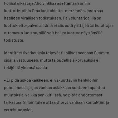
Poliisitarkastaja Aho vinkkaa asettamaan omiin
luottotietoihin Oma luottokielto -merkinnän, josta saa
itselleen virallisen todistuksen. Palveluntarjoajilla on
luottokielto-palvelu. Tämä ei siis estä yrittäjää tai kuluttajaa
ottamasta luottoa, sillä voit hakea luottoa näyttämällä
todistusta.
Identiteettivarkauksia tekevät rikolliset saadaan Suomen
sisällä vastuuseen, mutta taloudellisia korvauksia ei
tekijöiltä yleensä saada.
– Ei pidä uskoa kaikkeen, ei vakuuttaviin henkilöihin
puhelimessa ja jos vanhan asiakkaan suhteen tapahtuu
muutoksia, vaikka pankkitilissä, ne pitää ehdottomasti
tarkastaa. Silloin tulee ottaa yhteys vanhaan kontaktiin, ja
varmistaa asiat.