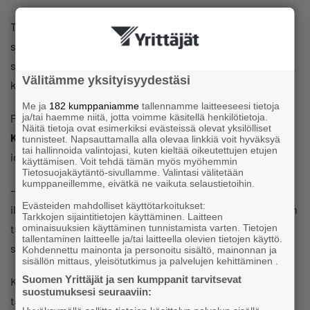
Tämä edellyttää, että yritys on ilmoittanut
sähköpostiosoitteensa, ja osoite on toimiva. Jos yrityksen
sähköpostiosoitetta ei ole YTJ:ssä, yritys voi tehdä PRH:n
Välitämme yksityisyydestäsi
kanssa vastaavan tyyppisen erillisen sopimuksen.
Me ja
182 kumppaniamme
tallennamme laitteeseesi tietoja
ja/tai haemme niitä, jotta voimme käsitellä henkilötietoja.
Patentti- ja rekisterihallituksen rekisteripäällikkö
Lalli
Näitä tietoja ovat esimerkiksi evästeissä olevat yksilölliset
Knuutila
kertoo palvelusta olleen apua
tunnisteet. Napsauttamalla alla olevaa linkkiä voit hyväksyä
tai hallinnoida valintojasi, kuten kieltää oikeutettujen etujen
identiteettivarkausrikosten suitsimisessa.
käyttämisen. Voit tehdä tämän myös myöhemmin
Tietosuojakäytäntö-sivullamme. Valintasi välitetään
kumppaneillemme, eivätkä ne vaikuta selaustietoihin.
– Sen avulla saa selville, yrittääkö joku väärentämällä
Evästeiden mahdolliset käyttötarkoitukset:
ilmoittaa uusia hallituksen jäseniä tai muita tietoja. Näitä on
Tarkkojen sijaintitietojen käyttäminen. Laitteen
ominaisuuksien käyttäminen tunnistamista varten. Tietojen
tullut ilmi muutamia casejä, ja väärennös on karahtanut
tallentaminen laitteelle ja/tai laitteella olevien tietojen käyttö.
siihen.
Kohdennettu mainonta ja personoitu sisältö, mainonnan ja
sisällön mittaus, yleisötutkimus ja palvelujen kehittäminen .
Suomen Yrittäjät ja sen kumppanit tarvitsevat
Knuutilan mukaan PRH on parin viime vuoden aikana
suostumuksesi seuraaviin:
tarkastanut sisäisiä prosessejaan ja epäilyn herätessä