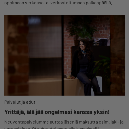
oppimaan verkossa tai verkostoitumaan paikanpäällä.
Palvelut ja edut
Yrittäjä, älä jää ongelmasi kanssa yksin!
Neuvontapalvelumme auttaa jäseniä maksutta esim. laki- ja
veroasioissa. Ota yhteyttä matalalla kynnyksellä.