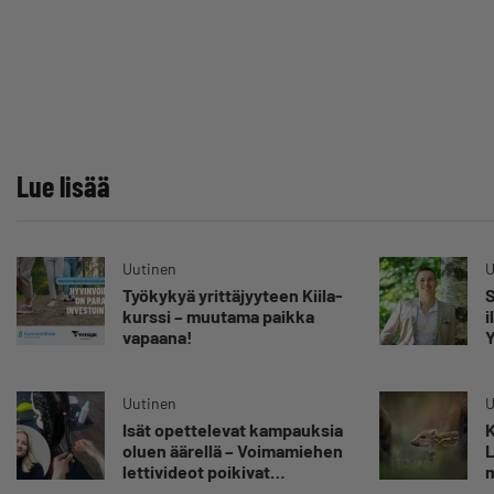
Lue lisää
Uutinen
U
Työkykyä yrittäjyyteen Kiila-
S
kurssi – muutama paikka
i
vapaana!
Y
Uutinen
U
Isät opettelevat kampauksia
K
oluen äärellä – Voimamiehen
L
lettivideot poikivat
m
yrittäjälle satoja
”