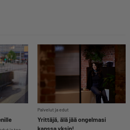
Yhdysvalloistakin”
Palvelut ja edut
nille
Yrittäjä, älä jää ongelmasi
kanssa yksin!
ut ja tee