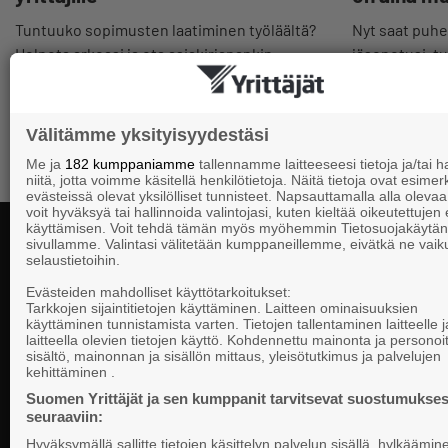
Nyt saat puhel
Tuntuuko sopimusten laatiminen työläältä?
jäsenetusi, t
Helpota arkeasi ja ota asiakirjapankin
myös hyödylli
valmiit pohjat käyttöösi.
kiinnostavim
Välitämme yksityisyydestäsi
Me ja
182 kumppaniamme
tallennamme laitteeseesi tietoja ja/tai
niitä, jotta voimme käsitellä henkilötietoja. Näitä tietoja ovat esimerk
evästeissä olevat yksilölliset tunnisteet. Napsauttamalla alla olevaa 
voit hyväksyä tai hallinnoida valintojasi, kuten kieltää oikeutettujen
käyttämisen. Voit tehdä tämän myös myöhemmin Tietosuojakäytän
sivullamme. Valintasi välitetään kumppaneillemme, eivätkä ne vaik
selaustietoihin.
Yhteystiedot
Evästeiden mahdolliset käyttötarkoitukset:
Tarkkojen sijaintitietojen käyttäminen. Laitteen ominaisuuksien
käyttäminen tunnistamista varten. Tietojen tallentaminen laitteelle ja
laitteella olevien tietojen käyttö. Kohdennettu mainonta ja personoi
Suomen Yrittä
sisältö, mainonnan ja sisällön mittaus, yleisötutkimus ja palvelujen
Valtakunnallista, alueellista ja paikallista
PL 999, 00101
kehittäminen .
vaikuttamista pk-yrittäjien puolesta.
Puhelinvaihde
Suomen Yrittäjät ja sen kumppanit tarvitsevat suostumukses
seuraaviin:
Tietosuojasel
Hyväksymällä sallitte tietojen käsittelyn palvelun sisällä, hylkäämin