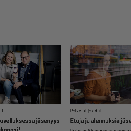
oi jäädä vain yksittäisen
rittäjän harteille”
ut
Palvelut ja edut
sovelluksessa jäsenyys
Etuja ja alennuksia jäse
ukanasi!
Hyödynnä kumppaneidemme ed