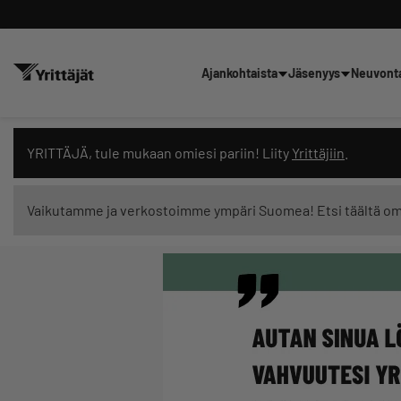
Ajankohtaista
Jäsenyys
Neuvont
Hae sivustolta tai kysy suoraan 
YRITTÄJÄ, tule mukaan omiesi pariin! Liity
Yrittäjiin
.
Vaikutamme ja verkostoimme ympäri Suomea! Etsi täältä o
Suodata hakutuloksia: näytä kaikki sisältö