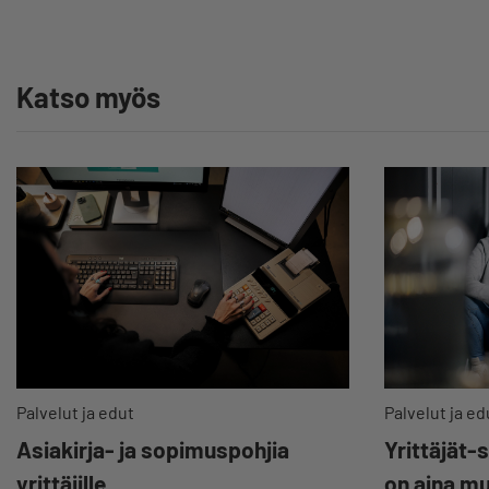
yhteydenottoja
v
y
Katso myös
Palvelut ja ed
Palvelut ja edut
Yrittäjät-
Asiakirja- ja sopimuspohjia
on aina m
yrittäjille