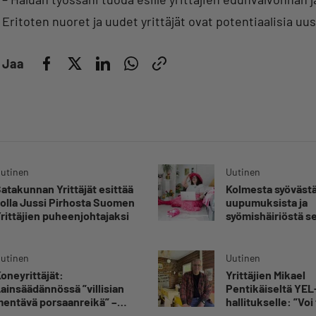
Eritoten nuoret ja uudet yrittäjät ovat potentiaalisia uus
Jaa
utinen
Uutinen
atakunnan Yrittäjät esittää
Kolmesta syövästä
lolla Jussi Pirhosta Suomen
uupumuksista ja
rittäjien puheenjohtajaksi
syömishäiriöstä s
Mira Rinne: ”Kun 
katsonut useasti
silmiin, olen oppi
utinen
Uutinen
kestämään myös
oneyrittäjät:
Yrittäjien Mikael
yrittäjyyteen kuu
ainsäädännössä ”villisian
Pentikäiseltä YEL
epävarmuutta”
entävä porsaanreikä” –
hallitukselle: ”Voi 
Rajoitusten vahingot eivät
yllätys”