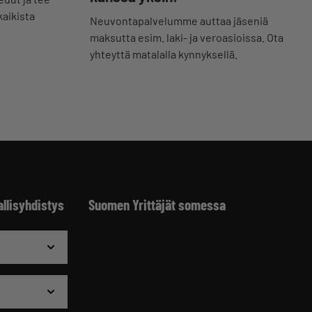
kaikista
Neuvontapalvelumme auttaa jäseniä
maksutta esim. laki- ja veroasioissa. Ota
yhteyttä matalalla kynnyksellä.
allisyhdistys
Suomen Yrittäjät somessa