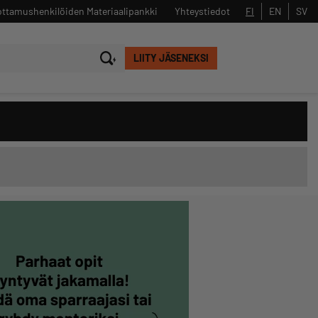
ttamushenkilöiden Materiaalipankki
Yhteystiedot
FI
EN
SV
LIITY JÄSENEKSI
Sulje
Hae