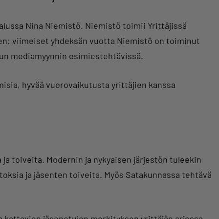
alussa Nina Niemistö. Niemistö toimii Yrittäjissä
en: viimeiset yhdeksän vuotta Niemistö on toiminut
elun mediamyynnin esimiestehtävissä.
misia, hyvää vuorovaikutusta yrittäjien kanssa
ja toiveita. Modernin ja nykyaisen järjestön tuleekin
toksia ja jäsenten toiveita. Myös Satakunnassa tehtävä
a kattavien jäsenetujen merkityksen yrittäjän arjessa.