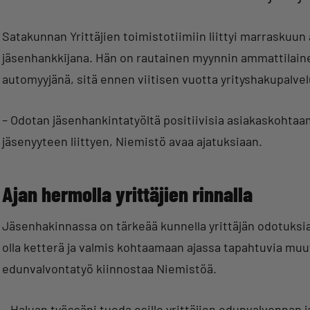
Satakunnan Yrittäjien toimistotiimiin liittyi marraskuun 
jäsenhankkijana. Hän on rautainen myynnin ammattilain
automyyjänä, sitä ennen viitisen vuotta yrityshakupalv
– Odotan jäsenhankintatyöltä positiivisia asiakaskohtaa
jäsenyyteen liittyen, Niemistö avaa ajatuksiaan.
Ajan hermolla yrittäjien rinnalla
Jäsenhakinnassa on tärkeää kunnella yrittäjän odotuksia 
olla ketterä ja valmis kohtaamaan ajassa tapahtuvia muu
edunvalvontatyö kiinnostaa Niemistöä.
– Haluan työssäni tuoda esille yrittäjien edunvalvonnan j