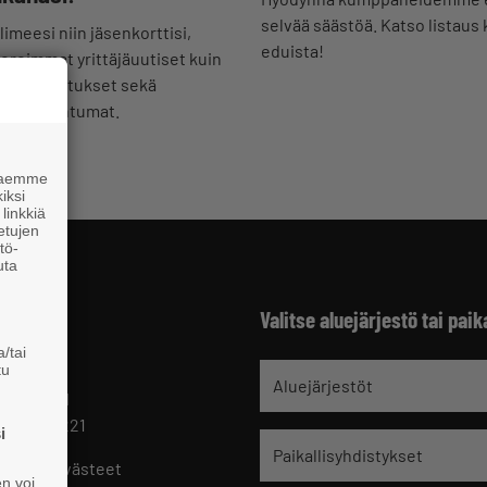
selvää säästöä. Katso listaus 
imeesi niin jäsenkorttisi,
eduista!
uoreimmat yrittäjäuutiset kuin
set koulutukset sekä
mat tapahtumat.
 haemme
iksi
linkkiä
 etujen
tö-
uta
Valitse aluejärjestö tai paik
/tai
tu
jät
Aluejärjestöt
 HELSINKI
 09 229 221
i
Paikallisyhdistykset
oste ja evästeet
en voi