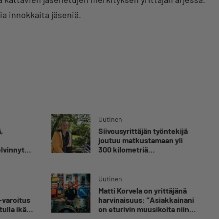
ia innokkaita jäseniä.
Uutinen
,
Siivousyrittäjän työntekijä
joutuu matkustamaan yli
elvinnyt
300 kilometriä
olen
suorittaakseen ajokortin –
 kuolemaa
”Ei aja syrjäseudun etua”
nut
Uutinen
Matti Korvela on yrittäjänä
luvaa
-varoitus
harvinaisuus: ”Asiakkainani
tulla ikävä
on eturivin muusikoita niin
Euroopasta kuin