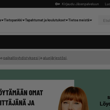
Kirjaudu Jäsenpalveluun
Luo
a
Tietopankki
Tapahtumat ja koulutukset
Tietoa meistä
Yrittäjien tekoälyltä
ma
paikallisyhdistyksesi
ja
aluejärjestösi
.