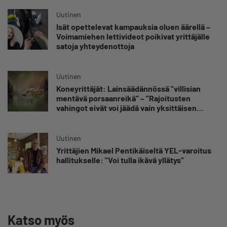
Uutinen
Isät opettelevat kampauksia oluen äärellä –
Voimamiehen lettivideot poikivat yrittäjälle
satoja yhteydenottoja
Uutinen
Koneyrittäjät: Lainsäädännössä ”villisian
mentävä porsaanreikä” – ”Rajoitusten
vahingot eivät voi jäädä vain yksittäisen
yrittäjän harteille”
Uutinen
Yrittäjien Mikael Pentikäiseltä YEL-varoitus
hallitukselle: ”Voi tulla ikävä yllätys”
Katso myös