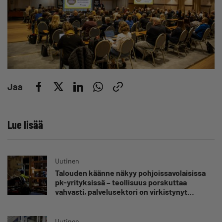
Jaa
Lue lisää
Uutinen
Talouden käänne näkyy pohjoissavolaisissa
pk-yrityksissä – teollisuus porskuttaa
vahvasti, palvelusektori on virkistynyt
vuoden takaisesta
Uutinen