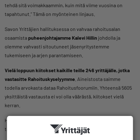
tehdä sitä voimakkaammin, kuin mitä viime vuosina on
tapahtunut.” Tämä on myönteinen linjaus.
Savon Yrittäjien hallituksessa on vahvaa rahoitusalan
osaamista
puheenjohtajamme Kalevi Hillin
johdolla ja
olemme vahvasti sitoutuneet jäsenyritystemme
tukemiseen ja arjen parantamiseen.
Vielä loppuun kiitokset kaikille teille 246 yrittäjälle, jotka
vastasitte Rahoituskyselyymme
. Aineistosta saimme
todella arvokasta dataa Rahoitusfoorumiin. Yhteensä 5605
yksittäistä vastausta ei voi olla väärästä, kiitokset vielä
kerran.
Hyvää loppuvuotta ja tapaamme vielä marraskuun
tapahtumissa.