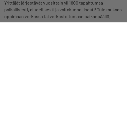
Yrittäjät järjestävät vuosittain yli 1800 tapahtumaa
paikallisesti, alueellisesti ja valtakunnallisesti! Tule mukaan
oppimaan verkossa tai verkostoitumaan paikanpäällä.
Palvelut ja edut
Asiakirja- ja sopimuspohjia yrittäjille