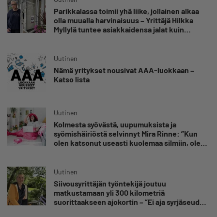
Parikkalassa toimii yhä liike, jollainen alkaa
olla muualla harvinaisuus – Yrittäjä Hilkka
Myllylä tuntee asiakkaidensa jalat kuin
omansa
Uutinen
Nämä yritykset nousivat AAA-luokkaan –
Katso lista
Uutinen
Kolmesta syövästä, uupumuksista ja
syömishäiriöstä selvinnyt Mira Rinne: ”Kun
olen katsonut useasti kuolemaa silmiin, olen
oppinut kestämään myös yrittäjyyteen
kuuluvaa epävarmuutta”
Uutinen
Siivousyrittäjän työntekijä joutuu
matkustamaan yli 300 kilometriä
suorittaakseen ajokortin – ”Ei aja syrjäseudun
etua”