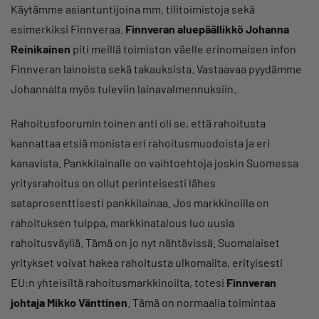
Käytämme asiantuntijoina mm. tilitoimistoja sekä
esimerkiksi Finnveraa.
Finnveran aluepäällikkö Johanna
Reinikainen
piti meillä toimiston väelle erinomaisen infon
Finnveran lainoista sekä takauksista. Vastaavaa pyydämme
Johannalta myös tuleviin lainavalmennuksiin.
Rahoitusfoorumin toinen anti oli se, että rahoitusta
kannattaa etsiä monista eri rahoitusmuodoista ja eri
kanavista. Pankkilainalle on vaihtoehtoja joskin Suomessa
yritysrahoitus on ollut perinteisesti lähes
sataprosenttisesti pankkilainaa. Jos markkinoilla on
rahoituksen tulppa, markkinatalous luo uusia
rahoitusväyliä. Tämä on jo nyt nähtävissä. Suomalaiset
yritykset voivat hakea rahoitusta ulkomailta, erityisesti
EU:n yhteisiltä rahoitusmarkkinoilta, totesi
Finnveran
johtaja Mikko Vänttinen
. Tämä on normaalia toimintaa