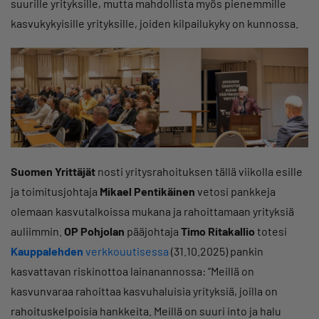
suurille yrityksille, mutta mahdollista myös pienemmille
kasvukykyisille yrityksille, joiden kilpailukyky on kunnossa.
Suomen Yrittäjät
nosti yritysrahoituksen tällä viikolla esille
ja toimitusjohtaja
Mikael Pentikäinen
vetosi pankkeja
olemaan kasvutalkoissa mukana ja rahoittamaan yrityksiä
auliimmin.
OP Pohjolan
pääjohtaja
Timo Ritakallio
totesi
Kauppalehden
verkkouutisessa
(31.10.2025) pankin
kasvattavan riskinottoa lainanannossa: ”Meillä on
kasvunvaraa rahoittaa kasvuhaluisia yrityksiä, joilla on
rahoituskelpoisia hankkeita. Meillä on suuri into ja halu