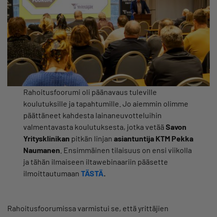
Rahoitusfoorumi oli päänavaus tuleville
koulutuksille ja tapahtumille. Jo aiemmin olimme
päättäneet kahdesta lainaneuvotteluihin
valmentavasta koulutuksesta, jotka vetää
Savon
Yritysklinikan
pitkän linjan
asiantuntija KTM Pekka
Naumanen
. Ensimmäinen tilaisuus on ensi viikolla
ja tähän ilmaiseen iltawebinaariin pääsette
ilmoittautumaan
TÄSTÄ
.
Rahoitusfoorumissa varmistui se, että yrittäjien