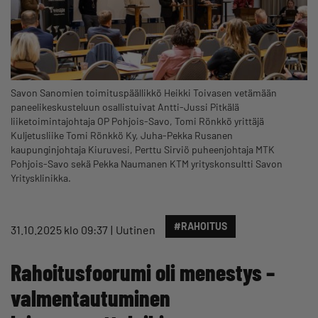
Savon Sanomien toimituspäällikkö Heikki Toivasen vetämään
paneelikeskusteluun osallistuivat Antti-Jussi Pitkälä
liiketoimintajohtaja OP Pohjois-Savo, Tomi Rönkkö yrittäjä
Kuljetusliike Tomi Rönkkö Ky, Juha-Pekka Rusanen
kaupunginjohtaja Kiuruvesi, Perttu Sirviö puheenjohtaja MTK
Pohjois-Savo sekä Pekka Naumanen KTM yrityskonsultti Savon
Yritysklinikka.
#RAHOITUS
31.10.2025 klo 09:37
Uutinen
Rahoitusfoorumi oli menestys –
valmentautuminen