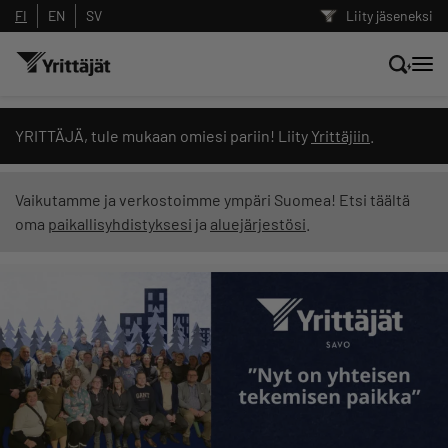
FI
EN
SV
Liity jäseneksi
Hae sivustolta tai kysy suoraan
YRITTÄJÄ, tule mukaan omiesi pariin! Liity
Yrittäjiin
.
Yrittäjien tekoälyltä
Vaikutamme ja verkostoimme ympäri Suomea! Etsi täältä
oma
paikallisyhdistyksesi
ja
aluejärjestösi
.
Hae
Suodata hakutuloksia: näytä kaikki sisältö