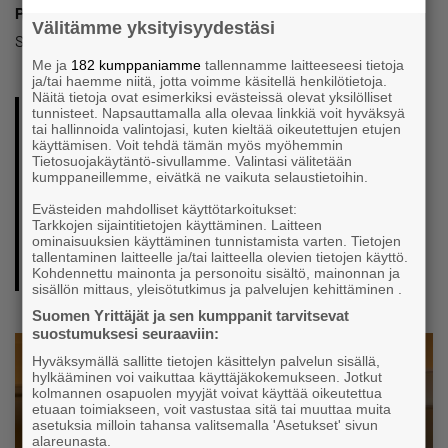
Paula Aikio-Tallgren
Välitämme yksityisyydestäsi
Savon Yrittäjien toimitusjohtaja
Me ja
182 kumppaniamme
tallennamme laitteeseesi tietoja
ja/tai haemme niitä, jotta voimme käsitellä henkilötietoja.
Näitä tietoja ovat esimerkiksi evästeissä olevat yksilölliset
tunnisteet. Napsauttamalla alla olevaa linkkiä voit hyväksyä
”Yrityksen tilannetta ja taloutta kannattaa
tai hallinnoida valintojasi, kuten kieltää oikeutettujen etujen
käyttämisen. Voit tehdä tämän myös myöhemmin
katsoa pankinjohtajan silmin. Tunteet ja
Tietosuojakäytäntö-sivullamme. Valintasi välitetään
kumppaneillemme, eivätkä ne vaikuta selaustietoihin.
mielipiteet sivuun ja yrityksen faktat
pöydälle, on hyvä toimintaohje
Evästeiden mahdolliset käyttötarkoitukset:
Tarkkojen sijaintitietojen käyttäminen. Laitteen
lainaneuvotteluihin”
ominaisuuksien käyttäminen tunnistamista varten. Tietojen
tallentaminen laitteelle ja/tai laitteella olevien tietojen käyttö.
–
Rahoitusfoorumin osallistuja
Kohdennettu mainonta ja personoitu sisältö, mainonnan ja
sisällön mittaus, yleisötutkimus ja palvelujen kehittäminen .
Suomen Yrittäjät ja sen kumppanit tarvitsevat
suostumuksesi seuraaviin:
Hyväksymällä sallitte tietojen käsittelyn palvelun sisällä,
hylkääminen voi vaikuttaa käyttäjäkokemukseen. Jotkut
kolmannen osapuolen myyjät voivat käyttää oikeutettua
etuaan toimiakseen, voit vastustaa sitä tai muuttaa muita
asetuksia milloin tahansa valitsemalla 'Asetukset' sivun
alareunasta.