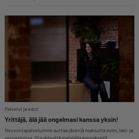
Palvelut ja edut
Yrittäjä, älä jää ongelmasi kanssa yksin!
Neuvontapalvelumme auttaa jäseniä maksutta esim. laki- ja
veroasioissa. Ota yhteyttä matalalla kynnyksellä.