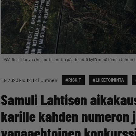
– Päätös oli luovaa hulluutta, mutta päätin, että kyllä minä tämän tohdin
1.8.2023 klo 12:12
Uutinen
#RISKIT
#LIIKETOIMINTA
Samuli Lahtisen aikakaus
karille kahden numeron 
vapaaehtoinen konkurssi: 