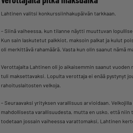
Lahtinen valitsi konkurssiinhakupäivän tarkkaan.
– Siinä vaiheessa, kun tilanne näytti muuttuvan lopullis
Kun sain laskutetut palkkiot, maksoin palkat ja kulut pois
oli merkittävä rahamäärä. Vasta kun olin saanut nämä m
Verottajalta Lahtinen oli jo aikaisemmin saanut vuoden m
tuli maksettavaksi. Lopulta verottaja ei enää pystynyt j
rahoituslaitosten velkoja.
– Seuraavaksi yrityksen varallisuus arvioidaan. Velkojill
mahdollisesta varallisuudesta, mutta en usko, että niin
todetaan jossain vaiheessa varattomaksi, Lahtinen kert