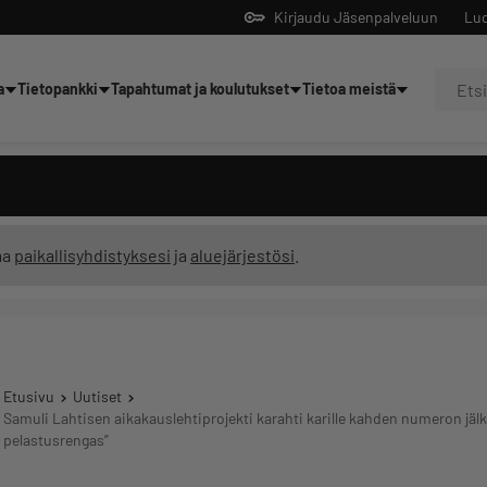
Kirjaudu Jäsenpalveluun
Luo
a
Tietopankki
Tapahtumat ja koulutukset
Tietoa meistä
Yrittäjien tekoälyltä
ma
paikallisyhdistyksesi
ja
aluejärjestösi
.
Etusivu
Uutiset
Samuli Lahtisen aikakauslehtiprojekti karahti karille kahden numeron jälk
pelastusrengas”