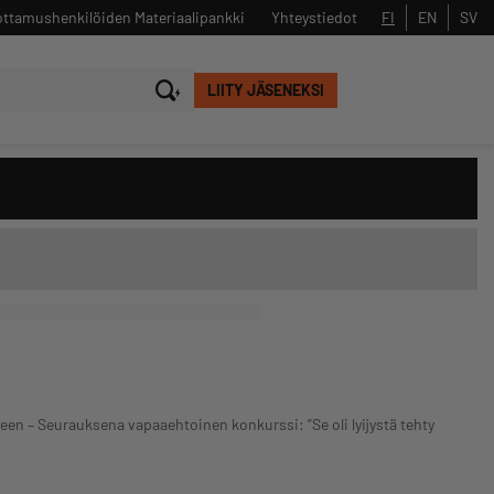
ttamushenkilöiden Materiaalipankki
Yhteystiedot
FI
EN
SV
LIITY JÄSENEKSI
Sulje
Hae
een – Seurauksena vapaaehtoinen konkurssi: ”Se oli lyijystä tehty