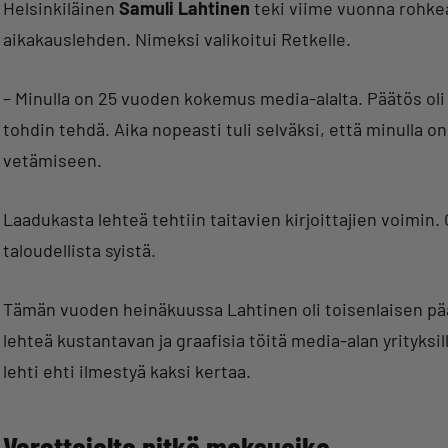
Helsinkiläinen
Samuli Lahtinen
teki viime vuonna rohke
aikakauslehden. Nimeksi valikoitui Retkelle.
– Minulla on 25 vuoden kokemus media-alalta. Päätös oli 
tohdin tehdä. Aika nopeasti tuli selväksi, että minulla 
vetämiseen.
Laadukasta lehteä tehtiin taitavien kirjoittajien voimi
taloudellista syistä.
Tämän vuoden heinäkuussa Lahtinen oli toisenlaisen pä
lehteä kustantavan ja graafisia töitä media-alan yrityks
lehti ehti ilmestyä kaksi kertaa.
Verottajalta pitkä maksuaika