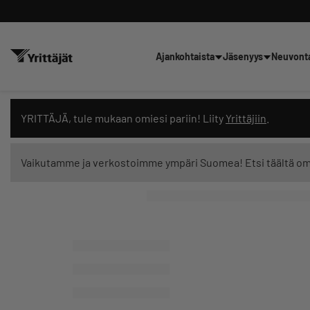
Ajankohtaista
Jäsenyys
Neuvont
Hae sivustolta tai kysy suoraan 
YRITTÄJÄ, tule mukaan omiesi pariin! Liity
Yrittäjiin
.
Vaikutamme ja verkostoimme ympäri Suomea! Etsi täältä o
Suodata hakutuloksia: näytä kaikki sisältö