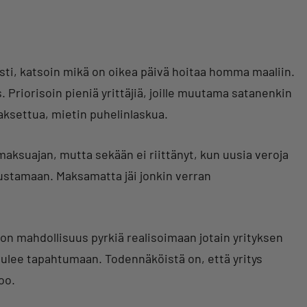
esti, katsoin mikä on oikea päivä hoitaa homma maaliin.
. Priorisoin pieniä yrittäjiä, joille muutama satanenkin
aksettua, mietin puhelinlaskua.
aksuajan, mutta sekään ei riittänyt, kun uusia veroja
oustamaan. Maksamatta jäi jonkin verran
a on mahdollisuus pyrkiä realisoimaan jotain yrityksen
 tulee tapahtumaan. Todennäköistä on, että yritys
oo.