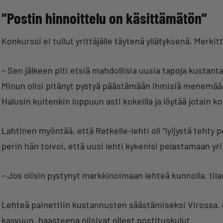
”Postin hinnoittelu on käsittämätön”
Konkurssi ei tullut yrittäjälle täytenä yllätyksenä. Merk
– Sen jälkeen piti etsiä mahdollisia uusia tapoja kustant
Minun olisi pitänyt pystyä päästämään ihmisiä menemää
Halusin kuitenkin loppuun asti kokeilla ja löytää jotain k
Lahtinen myöntää, että Retkelle-lehti oli ”lyijystä tehty
perin hän toivoi, että uusi lehti kykenisi pelastamaan yr
– Jos olisin pystynyt markkinoimaan lehteä kunnolla, til
Lehteä painettiin kustannusten säästämiseksi Virossa. 
kasvuun, haasteena olisivat olleet postituskulut.