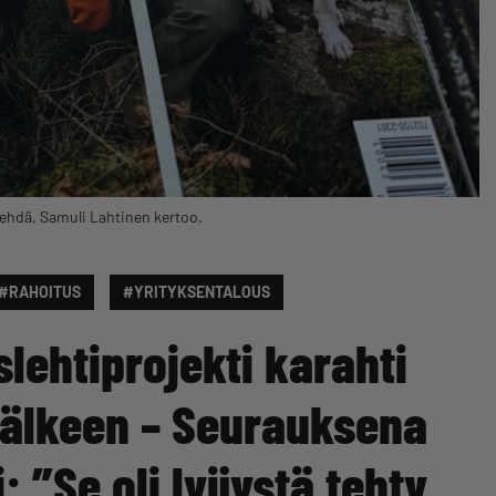
 tehdä, Samuli Lahtinen kertoo.
#RAHOITUS
#YRITYKSENTALOUS
lehtiprojekti karahti
jälkeen – Seurauksena
”Se oli lyijystä tehty