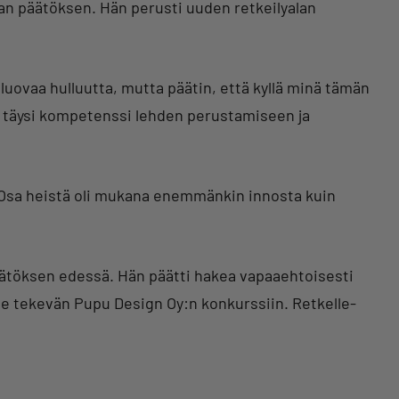
an päätöksen. Hän perusti uuden retkeilyalan
luovaa hulluutta, mutta päätin, että kyllä minä tämän
on täysi kompetenssi lehden perustamiseen ja
n. Osa heistä oli mukana enemmänkin innosta kuin
ätöksen edessä. Hän päätti hakea vapaaehtoisesti
ille tekevän Pupu Design Oy:n konkurssiin. Retkelle-