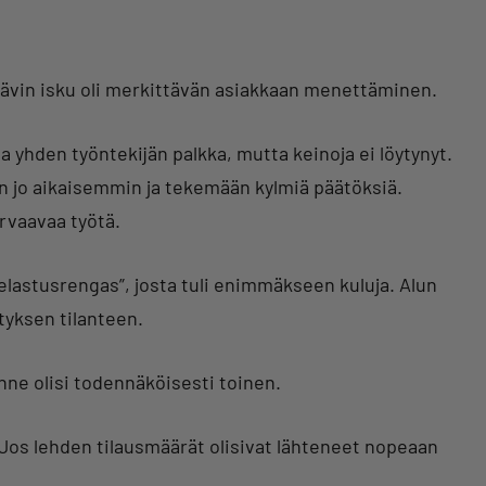
ittävin isku oli merkittävän asiakkaan menettäminen.
aa yhden työntekijän palkka, mutta keinoja ei löytynyt.
n jo aikaisemmin ja tekemään kylmiä päätöksiä.
orvaavaa työtä.
 pelastusrengas”, josta tuli enimmäkseen kuluja. Alun
ityksen tilanteen.
anne olisi todennäköisesti toinen.
Jos lehden tilausmäärät olisivat lähteneet nopeaan