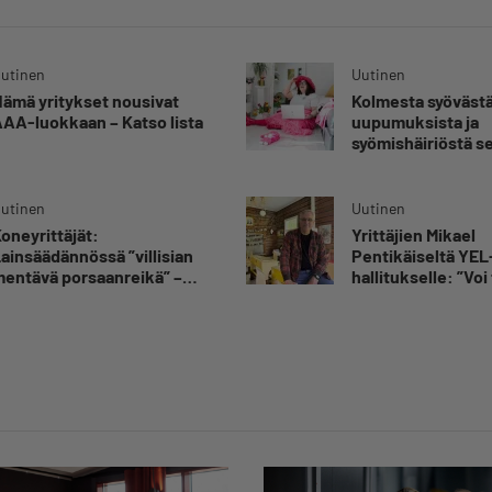
utinen
Uutinen
ämä yritykset nousivat
Kolmesta syövästä
AA-luokkaan – Katso lista
uupumuksista ja
syömishäiriöstä s
Mira Rinne: ”Kun 
katsonut useasti
silmiin, olen oppi
utinen
Uutinen
kestämään myös
oneyrittäjät:
Yrittäjien Mikael
yrittäjyyteen kuu
ainsäädännössä ”villisian
Pentikäiseltä YEL
epävarmuutta”
entävä porsaanreikä” –
hallitukselle: ”Voi 
Rajoitusten vahingot eivät
yllätys”
oi jäädä vain yksittäisen
rittäjän harteille”