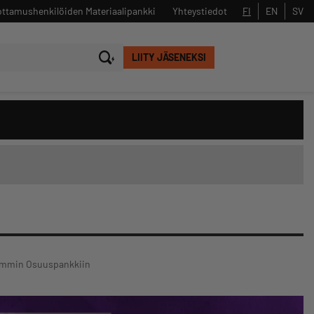
ttamushenkilöiden Materiaalipankki
Yhteystiedot
FI
EN
SV
LIITY JÄSENEKSI
Sulje
Hae
Lammin Osuuspankkiin