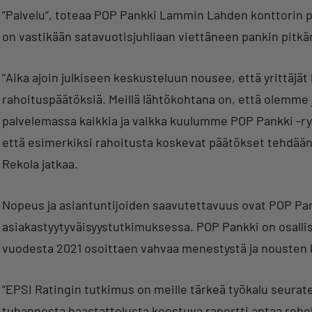
”Palvelu”, toteaa POP Pankki Lammin Lahden konttorin 
on vastikään satavuotisjuhliaan viettäneen pankin pitkän
”Aika ajoin julkiseen keskusteluun nousee, että yrittäjät
rahoituspäätöksiä. Meillä lähtökohtana on, että olem
palvelemassa kaikkia ja vaikka kuulumme POP Pankki -ry
että esimerkiksi rahoitusta koskevat päätökset tehdään 
Rekola jatkaa.
Nopeus ja asiantuntijoiden saavutettavuus ovat POP Pan
asiakastyytyväisyystutkimuksessa. POP Pankki on osalli
vuodesta 2021 osoittaen vahvaa menestystä ja nousten
”EPSI Ratingin tutkimus on meille tärkeä työkalu seura
tuhannesta haastattelusta koostuva raportti antaa rehe