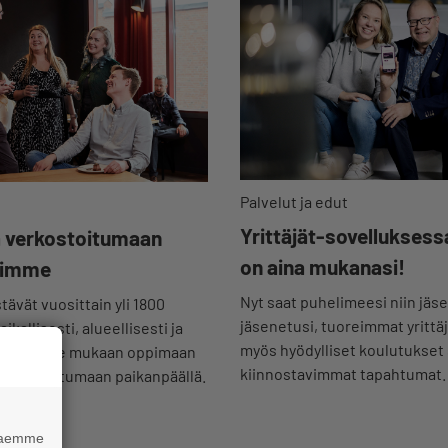
Palvelut ja edut
Yrittäjät-sovelluksess
a verkostoitumaan
on aina mukanasi!
iimme
Nyt saat puhelimeesi niin jäse
stävät vuosittain yli 1800
jäsenetusi, tuoreimmat yrittä
kallisesti, alueellisesti ja
myös hyödylliset koulutukset
sesti! Tule mukaan oppimaan
kiinnostavimmat tapahtumat.
verkostoitumaan paikanpäällä.
 haemme