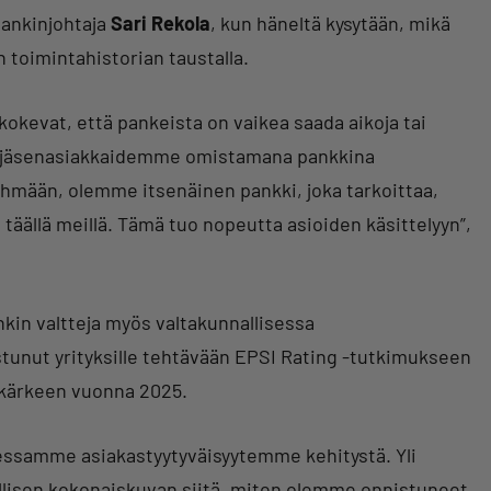
pankinjohtaja
Sari Rekola
, kun häneltä kysytään, mikä
 toimintahistorian taustalla.
 kokevat, että pankeista on vaikea saada aikoja tai
me jäsenasiakkaidemme omistamana pankkina
hmään, olemme itsenäinen pankki, joka tarkoittaa,
täällä meillä. Tämä tuo nopeutta asioiden käsittelyyn”,
kin valtteja myös valtakunnallisessa
stunut yrityksille tehtävään EPSI Rating -tutkimukseen
 kärkeen vuonna 2025.
tessamme asiakastyytyväisyytemme kehitystä. Yli
llisen kokonaiskuvan siitä, miten olemme onnistuneet