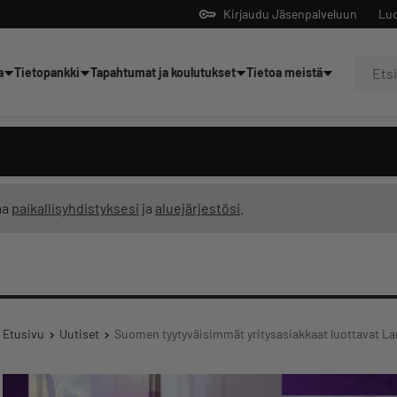
Kirjaudu Jäsenpalveluun
Luo
a
Tietopankki
Tapahtumat ja koulutukset
Tietoa meistä
Yrittäjien tekoälyltä
ma
paikallisyhdistyksesi
ja
aluejärjestösi
.
Etusivu
Uutiset
Suomen tyytyväisimmät yritysasiakkaat luottavat 