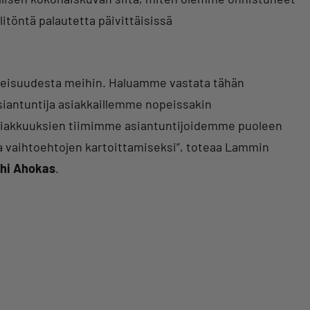
töntä palautetta päivittäisissä
eisuudesta meihin. Haluamme vastata tähän
siantuntija asiakkaillemme nopeissakin
asiakkuuksien tiimimme asiantuntijoidemme puoleen
a vaihtoehtojen kartoittamiseksi”, toteaa Lammin
rhi Ahokas
.