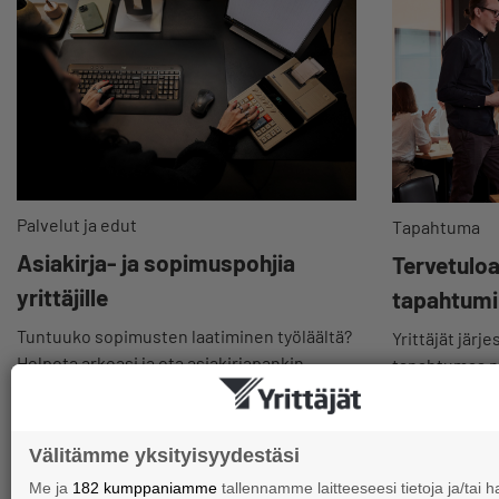
Palvelut ja edut
Tapahtuma
Asiakirja- ja sopimuspohjia
Tervetulo
yrittäjille
tapahtum
Tuntuuko sopimusten laatiminen työläältä?
Yrittäjät järje
Helpota arkeasi ja ota asiakirjapankin
tapahtumaa pai
valmiit pohjat käyttöösi.
valtakunnalli
verkossa tai 
Välitämme yksityisyydestäsi
Me ja
182 kumppaniamme
tallennamme laitteeseesi tietoja ja/tai