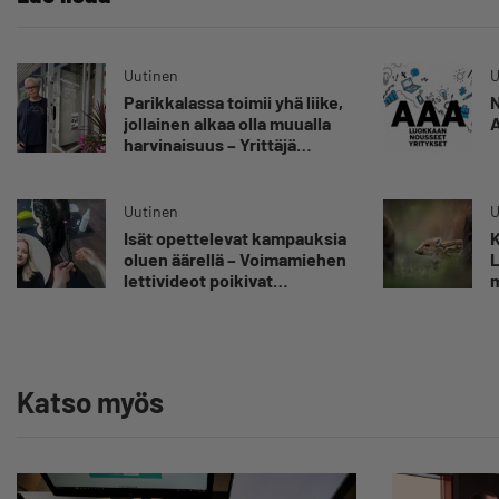
Uutinen
U
Parikkalassa toimii yhä liike,
N
jollainen alkaa olla muualla
A
harvinaisuus – Yrittäjä
Hilkka Myllylä tuntee
asiakkaidensa jalat kuin
omansa
Uutinen
U
Isät opettelevat kampauksia
K
oluen äärellä – Voimamiehen
L
lettivideot poikivat
m
yrittäjälle satoja
”
yhteydenottoja
v
y
Katso myös