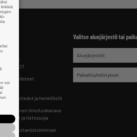
iksi
linkkiä
 etujen
tö-
uta
Valitse aluejärjestö tai paik
/tai
tu
jät
Aluejärjestöt
 HELSINKI
 09 229 221
i
Paikallisyhdistykset
oste ja evästeet
en voi
set
ät
ai
ivun
ön yhteystiedot ja henkilöstö
jien sisäinen ilmoituskanava
an ohjeet ja tietosuoja
jien vaikuttamistoiminnan