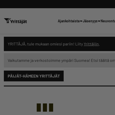
Ajankohtaista
Jäsenyys
Neuvont
Hae sivustolta tai kysy suoraan 
YRITTÄJÄ, tule mukaan omiesi pariin! Liity
Yrittäjiin
.
Vaikutamme ja verkostoimme ympäri Suomea! Etsi täältä o
PÄIJÄT-HÄMEEN YRITTÄJÄT
Suodata hakutuloksia: näytä kaikki sisältö