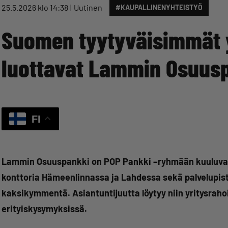
25.5.2026 klo 14:38
Uutinen
#KAUPALLINENYHTEISTYÖ
Suomen tyytyväisimmät 
luottavat Lammin Osuus
FI
Lammin Osuuspankki on POP Pankki –ryhmään kuuluva va
konttoria Hämeenlinnassa ja Lahdessa sekä palvelupist
kaksikymmentä. Asiantuntijuutta löytyy niin yritysra
erityiskysymyksissä.