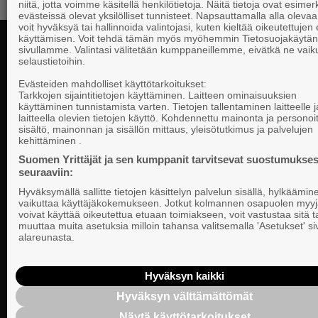
niitä, jotta voimme käsitellä henkilötietoja. Näitä tietoja ovat esimerk
evästeissä olevat yksilölliset tunnisteet. Napsauttamalla alla olevaa 
voit hyväksyä tai hallinnoida valintojasi, kuten kieltää oikeutettujen
käyttämisen. Voit tehdä tämän myös myöhemmin Tietosuojakäytän
sivullamme. Valintasi välitetään kumppaneillemme, eivätkä ne vaik
selaustietoihin.
Yhteystiedot
Evästeiden mahdolliset käyttötarkoitukset:
Tarkkojen sijaintitietojen käyttäminen. Laitteen ominaisuuksien
käyttäminen tunnistamista varten. Tietojen tallentaminen laitteelle ja
laitteella olevien tietojen käyttö. Kohdennettu mainonta ja personoi
Suomen Yrittä
sisältö, mainonnan ja sisällön mittaus, yleisötutkimus ja palvelujen
Valtakunnallista, alueellista ja paikallista
PL 999, 00101
kehittäminen .
vaikuttamista pk-yrittäjien puolesta.
Puhelinvaihde
Suomen Yrittäjät ja sen kumppanit tarvitsevat suostumukses
seuraaviin:
Tietosuojasel
Hyväksymällä sallitte tietojen käsittelyn palvelun sisällä, hylkäämin
Evästeasetuk
vaikuttaa käyttäjäkokemukseen. Jotkut kolmannen osapuolen myyj
voivat käyttää oikeutettua etuaan toimiakseen, voit vastustaa sitä t
muuttaa muita asetuksia milloin tahansa valitsemalla 'Asetukset' s
Keskusjärjest
alareunasta.
Suomen Yrittä
Ilmoituskanav
Hyväksyn kaikki
Hyväksyn välttämättömät
Suomen Yrittä
Näytä käyttötarkoitukset