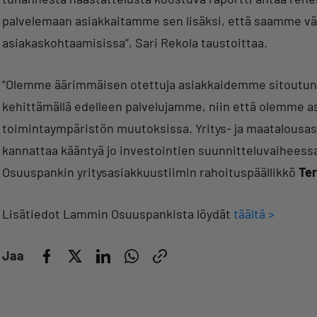
palvelemaan asiakkaitamme sen lisäksi, että saamme väli
asiakaskohtaamisissa”, Sari Rekola taustoittaa.
”Olemme äärimmäisen otettuja asiakkaidemme sitoutun
kehittämällä edelleen palvelujamme, niin että olemme a
toimintaympäristön muutoksissa. Yritys- ja maatalous
kannattaa kääntyä jo investointien suunnitteluvaiheess
Osuuspankin yritysasiakkuustiimin rahoituspäällikkö
Te
Lisätiedot Lammin Osuuspankista löydät
täältä >
Jaa