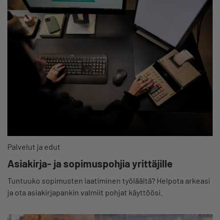
Palvelut ja edut
Asiakirja- ja sopimuspohjia yrittäjille
Tuntuuko sopimusten laatiminen työläältä? Helpota arkeasi
ja ota asiakirjapankin valmiit pohjat käyttöösi.