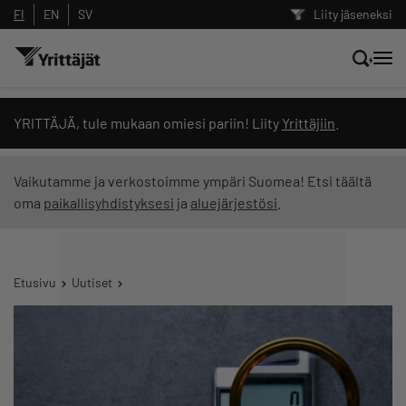
FI
EN
SV
Liity jäseneksi
Hae sivustolta tai kysy suoraan
YRITTÄJÄ, tule mukaan omiesi pariin! Liity
Yrittäjiin
.
Yrittäjien tekoälyltä
Vaikutamme ja verkostoimme ympäri Suomea! Etsi täältä
oma
paikallisyhdistyksesi
ja
aluejärjestösi
.
Hae
Suodata hakutuloksia: näytä kaikki sisältö
Etusivu
Uutiset