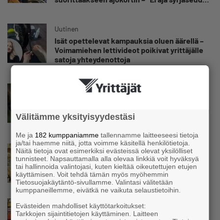
etua”
Uutinen
Isät opettelevat kampauksia oluen äärellä –
Voimamiehen lettivideot poikivat yrittäjälle
satoja yhteydenottoja
Uutinen
Koneyrittäjät: Lainsäädännössä ”villisian
mentävä porsaanreikä” – ”Rajoitusten
Välitämme yksityisyydestäsi
vahingot eivät voi jäädä vain yksittäisen
yrittäjän harteille”
Me ja
182 kumppaniamme
tallennamme laitteeseesi tietoja
ja/tai haemme niitä, jotta voimme käsitellä henkilötietoja.
Uutinen
Näitä tietoja ovat esimerkiksi evästeissä olevat yksilölliset
tunnisteet. Napsauttamalla alla olevaa linkkiä voit hyväksyä
Yrittäjien Mikael Pentikäiseltä YEL-varoitus
tai hallinnoida valintojasi, kuten kieltää oikeutettujen etujen
hallitukselle: ”Voi tulla ikävä yllätys”
käyttämisen. Voit tehdä tämän myös myöhemmin
Tietosuojakäytäntö-sivullamme. Valintasi välitetään
kumppaneillemme, eivätkä ne vaikuta selaustietoihin.
Uutinen
Evästeiden mahdolliset käyttötarkoitukset:
Tarkkojen sijaintitietojen käyttäminen. Laitteen
Matti Korvela on yrittäjänä harvinaisuus: