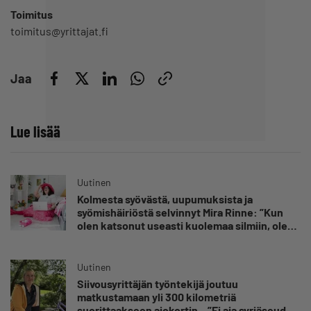
Toimitus
toimitus@yrittajat.fi
Jaa
Lue lisää
Uutinen
Kolmesta syövästä, uupumuksista ja
syömishäiriöstä selvinnyt Mira Rinne: ”Kun
olen katsonut useasti kuolemaa silmiin, olen
oppinut kestämään myös yrittäjyyteen
kuuluvaa epävarmuutta”
Uutinen
Siivousyrittäjän työntekijä joutuu
matkustamaan yli 300 kilometriä
suorittaakseen ajokortin – ”Ei aja syrjäseudun