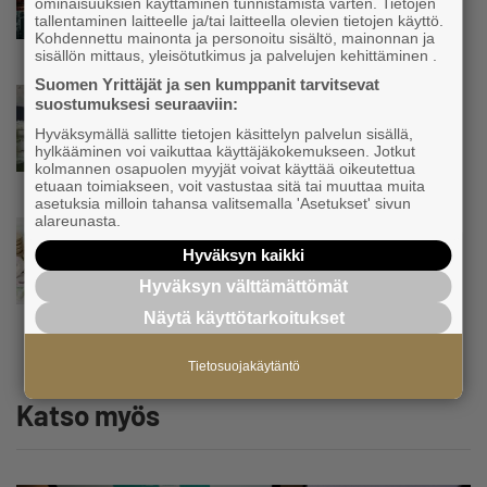
ominaisuuksien käyttäminen tunnistamista varten. Tietojen
”Asiakkainani on eturivin muusikoita niin
tallentaminen laitteelle ja/tai laitteella olevien tietojen käyttö.
Euroopasta kuin Yhdysvalloistakin”
Kohdennettu mainonta ja personoitu sisältö, mainonnan ja
sisällön mittaus, yleisötutkimus ja palvelujen kehittäminen .
Suomen Yrittäjät ja sen kumppanit tarvitsevat
Uutinen
suostumuksesi seuraaviin:
”Herättävät kysymyksen, mikä meitä
Hyväksymällä sallitte tietojen käsittelyn palvelun sisällä,
suomalaisia vaivaa” – Yrittäjien
hylkääminen voi vaikuttaa käyttäjäkokemukseen. Jotkut
toimitusjohtaja hätkähti
kolmannen osapuolen myyjät voivat käyttää oikeutettua
sairauspoissaolotilastoa
etuaan toimiakseen, voit vastustaa sitä tai muuttaa muita
asetuksia milloin tahansa valitsemalla 'Asetukset' sivun
alareunasta.
Uutinen
Tämä erottaa suomalaiset pk-yritykset
Hyväksyn kaikki
euroalueesta ja Ruotsista −
Hyväksyn välttämättömät
”Säästäväisyydestä tehty hyve”
Näytä käyttötarkoitukset
Tietosuojakäytäntö
Katso myös