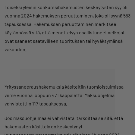
Toiseksi yleisin konkurssihakemusten keskeytysten syy oli
vuonna 2024 hakemuksen peruuttaminen, joka oli syynä 553
tapauksessa. Hakemuksen peruuttaminen merkitsee
käytännössä sitä, että menettelyyn osallistuneet velkojat
ovat saaneet saatavilleen suorituksen tai hyväksymänsä
vakuuden.
Yrityssaneeraushakemuksia käsiteltiin tuomioistuimissa
viime vuonna loppuun 471 kappaletta. Maksuohjelma
vahvistettiin 117 tapauksessa.
Jos maksuohjelmaa ei vahvisteta, tarkoittaa se sitä, että
hakemusten käsittely on keskeytynyt
yrityssaneerausmenettelyn eri vaiheissa. Vuonna 2024