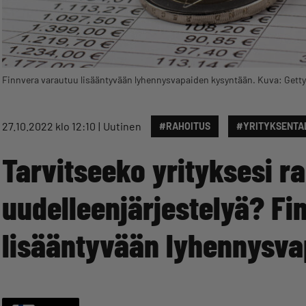
Finnvera varautuu lisääntyvään lyhennysvapaiden kysyntään. Kuva: Gett
27.10.2022 klo 12:10
Uutinen
#RAHOITUS
#YRITYKSENTA
Tarvitseeko yrityksesi r
uudelleenjärjestelyä? Fi
lisääntyvään lyhennysv