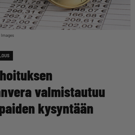
y Images
LOUS
ahoituksen
nnvera valmistautuu
apaiden kysyntään