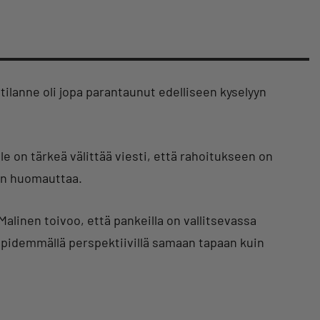
ilanne oli jopa parantaunut edelliseen kyselyyn
lle on tärkeä välittää viesti, että rahoitukseen on
nen huomauttaa.
alinen toivoo, että pankeilla on vallitsevassa
pidemmällä perspektiivillä samaan tapaan kuin