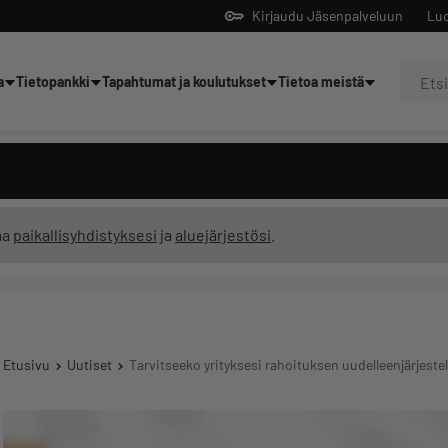
Kirjaudu Jäsenpalveluun
Luo
a
Tietopankki
Tapahtumat ja koulutukset
Tietoa meistä
Yrittäjien tekoälyltä
ma
paikallisyhdistyksesi
ja
aluejärjestösi
.
Etusivu
Uutiset
Tarvitseeko yrityksesi rahoituksen uudelleenjärjest