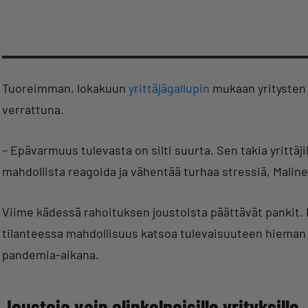
Tuoreimman, lokakuun
yrittäjägallupin
mukaan yritysten t
verrattuna.
– Epävarmuus tulevasta on silti suurta. Sen takia yrittäji
mahdollista reagoida ja vähentää turhaa stressiä, Mali
Viime kädessä rahoituksen joustoista päättävät pankit. M
tilanteessa mahdollisuus katsoa tulevaisuuteen hieman 
pandemia-aikana.
Joustoja vain elinkelpoisille yrityksille