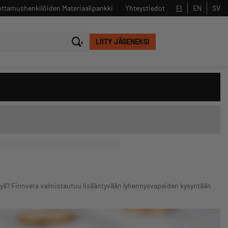
ttamushenkilöiden Materiaalipankki
Yhteystiedot
FI
EN
SV
LIITY JÄSENEKSI
Sulje
Hae
elyä? Finnvera valmistautuu lisääntyvään lyhennysvapaiden kysyntään