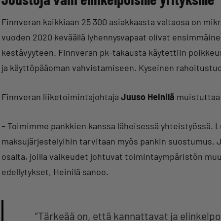
Finnveran kaikkiaan 25 300 asiakkaasta valtaosa on mik
vuoden 2020 keväällä lyhennysvapaat olivat ensimmäinen
kestävyyteen. Finnveran pk-takausta käytettiin poikke
ja käyttöpääoman vahvistamiseen. Kyseinen rahoitustuo
Finnveran liiketoimintajohtaja
Juuso Heinilä
muistuttaa 
– Toimimme pankkien kanssa läheisessä yhteistyössä. Lu
maksujärjestelyihin tarvitaan myös pankin suostumus. 
osalta, joilla vaikeudet johtuvat toimintaympäristön mu
edellytykset, Heinilä sanoo.
”Tärkeää on, että kannattavat ja elinkelpo