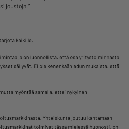
si joustoja.”
arjota kaikille.
toimintaa ja on luonnollista, että osa yritystoiminnasta
itykset säilyvät. Ei ole kenenkään edun mukaista, että
 mutta myöntää samalla, ettei nykyinen
rahoitusmarkkinasta. Yhteiskunta joutuu kantamaan
oitusmarkkinat toimivat tässä mielessä huonosti, on