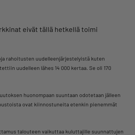
kinat eivät tällä hetkellä toimi
a rahoitusten uudelleenjärjestelyistä kuten
ettiin uudelleen lähes 14 000 kertaa. Se oli 170
 muutoksen huonompaan suuntaan odotetaan jälleen
joustoista ovat kiinnostuneita etenkin pienemmät
ttamus talouteen vaikuttaa kuluttajille suunnattujen