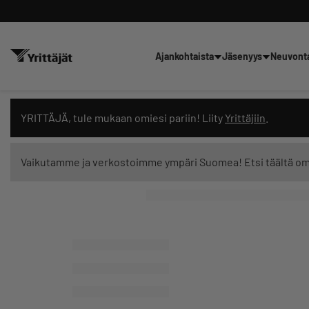
Ajankohtaista
Jäsenyys
Neuvont
Hae sivustolta tai kysy suoraan 
YRITTÄJÄ, tule mukaan omiesi pariin! Liity
Yrittäjiin
.
Vaikutamme ja verkostoimme ympäri Suomea! Etsi täältä o
Suodata hakutuloksia: näytä kaikki sisältö