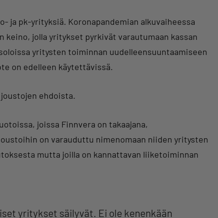
ro- ja pk-yrityksiä. Koronapandemian alkuvaiheessa
 keino, jolla yritykset pyrkivät varautumaan kassan
usoloissa yritysten toiminnan uudelleensuuntaamiseen
te on edelleen käytettävissä.
joustojen ehdoista.
otoissa, joissa Finnvera on takaajana,
Joustoihin on varauduttu nimenomaan niiden yritysten
utoksesta mutta joilla on kannattavan liiketoiminnan
iset yritykset säilyvät. Ei ole kenenkään