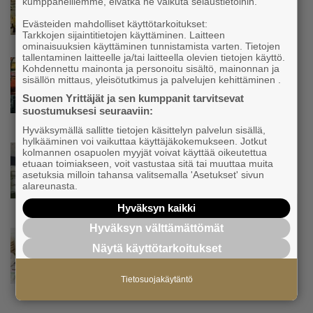
kumppaneillemme, eivätkä ne vaikuta selaustietoihin.
Yrittäjien Mikael Pentikäiseltä YEL-varoitus
hallitukselle: ”Voi tulla ikävä yllätys”
Evästeiden mahdolliset käyttötarkoitukset:
Tarkkojen sijaintitietojen käyttäminen. Laitteen
ominaisuuksien käyttäminen tunnistamista varten. Tietojen
tallentaminen laitteelle ja/tai laitteella olevien tietojen käyttö.
Uutinen
Kohdennettu mainonta ja personoitu sisältö, mainonnan ja
sisällön mittaus, yleisötutkimus ja palvelujen kehittäminen .
Matti Korvela on yrittäjänä harvinaisuus:
”Asiakkainani on eturivin muusikoita niin
Suomen Yrittäjät ja sen kumppanit tarvitsevat
Euroopasta kuin Yhdysvalloistakin”
suostumuksesi seuraaviin:
Hyväksymällä sallitte tietojen käsittelyn palvelun sisällä,
hylkääminen voi vaikuttaa käyttäjäkokemukseen. Jotkut
Uutinen
kolmannen osapuolen myyjät voivat käyttää oikeutettua
etuaan toimiakseen, voit vastustaa sitä tai muuttaa muita
”Herättävät kysymyksen, mikä meitä
asetuksia milloin tahansa valitsemalla 'Asetukset' sivun
suomalaisia vaivaa” – Yrittäjien
alareunasta.
toimitusjohtaja hätkähti
sairauspoissaolotilastoa
Hyväksyn kaikki
Hyväksyn välttämättömät
Uutinen
Näytä käyttötarkoitukset
Tämä erottaa suomalaiset pk-yritykset
euroalueesta ja Ruotsista −
”Säästäväisyydestä tehty hyve”
Tietosuojakäytäntö