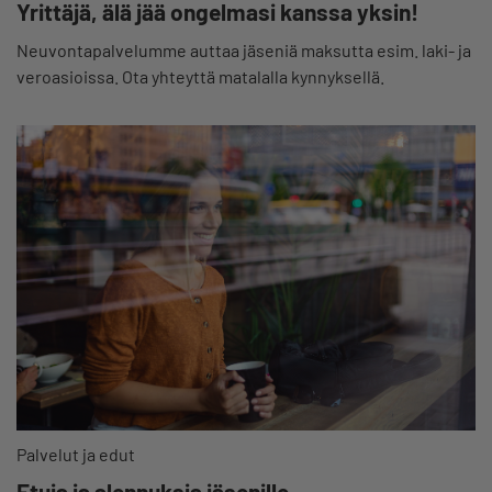
Yrittäjä, älä jää ongelmasi kanssa yksin!
Neuvontapalvelumme auttaa jäseniä maksutta esim. laki- ja
veroasioissa. Ota yhteyttä matalalla kynnyksellä.
Palvelut ja edut
Etuja ja alennuksia jäsenille