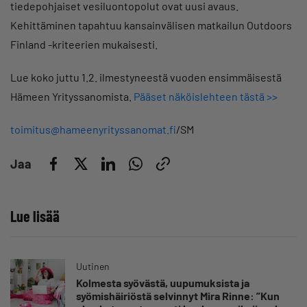
tiedepohjaiset vesiluontopolut ovat uusi avaus.
Kehittäminen tapahtuu kansainvälisen matkailun Outdoors
Finland -kriteerien mukaisesti.
Lue koko juttu 1.2. ilmestyneestä vuoden ensimmäisestä
Hämeen Yrityssanomista.
Pääset näköislehteen tästä >>
toimitus@hameenyrityssanomat.fi
/SM
Jaa
Lue lisää
Uutinen
Kolmesta syövästä, uupumuksista ja
syömishäiriöstä selvinnyt Mira Rinne: ”Kun