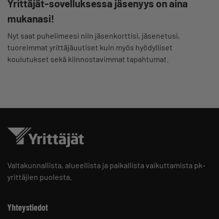
Yrittäjät-sovelluksessa jäsenyys on aina
mukanasi!
Nyt saat puhelimeesi niin jäsenkorttisi, jäsenetusi,
tuoreimmat yrittäjäuutiset kuin myös hyödylliset
koulutukset sekä kiinnostavimmat tapahtumat.
Valtakunnallista, alueellista ja paikallista vaikuttamista pk-
yrittäjien puolesta.
Yhteystiedot