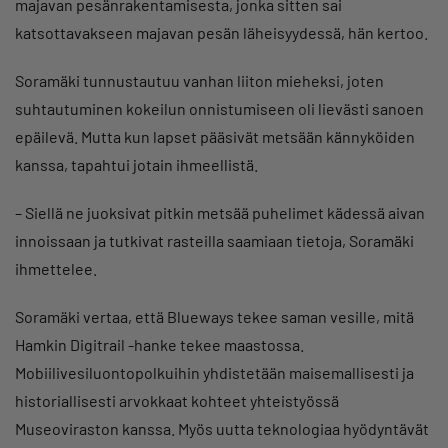
majavan pesänrakentamisesta, jonka sitten sai
katsottavakseen majavan pesän läheisyydessä, hän kertoo.
Soramäki tunnustautuu vanhan liiton mieheksi, joten
suhtautuminen kokeilun onnistumiseen oli lievästi sanoen
epäilevä. Mutta kun lapset pääsivät metsään kännyköiden
kanssa, tapahtui jotain ihmeellistä.
– Siellä ne juoksivat pitkin metsää puhelimet kädessä aivan
innoissaan ja tutkivat rasteilla saamiaan tietoja, Soramäki
ihmettelee.
Soramäki vertaa, että Blueways tekee saman vesille, mitä
Hamkin Digitrail -hanke tekee maastossa.
Mobiilivesiluontopolkuihin yhdistetään maisemallisesti ja
historiallisesti arvokkaat kohteet yhteistyössä
Museoviraston kanssa. Myös uutta teknologiaa hyödyntävät