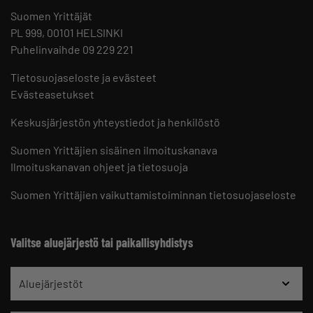
Suomen Yrittäjät
PL 999, 00101 HELSINKI
Puhelinvaihde 09 229 221
Tietosuojaseloste ja evästeet
Evästeasetukset
Keskusjärjestön yhteystiedot ja henkilöstö
Suomen Yrittäjien sisäinen ilmoituskanava
Ilmoituskanavan ohjeet ja tietosuoja
Suomen Yrittäjien vaikuttamistoiminnan tietosuojaseloste
Valitse aluejärjestö tai paikallisyhdistys
Aluejärjestöt