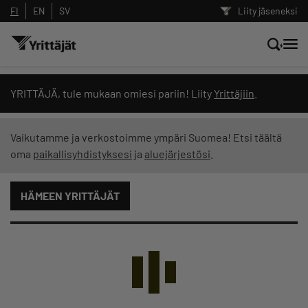
FI
EN
SV
Liity jäseneksi
Hae sivustolta tai kysy suoraan
YRITTÄJÄ, tule mukaan omiesi pariin! Liity
Yrittäjiin
.
Yrittäjien tekoälyltä
Vaikutamme ja verkostoimme ympäri Suomea! Etsi täältä
oma
paikallisyhdistyksesi
ja
aluejärjestösi
.
Hae
HÄMEEN YRITTÄJÄT
Suodata hakutuloksia: näytä kaikki sisältö