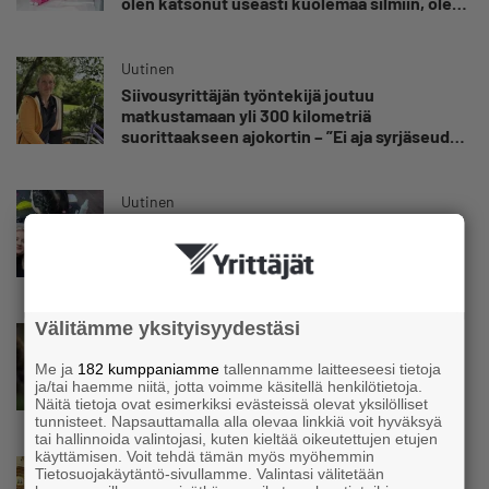
olen katsonut useasti kuolemaa silmiin, olen
oppinut kestämään myös yrittäjyyteen
kuuluvaa epävarmuutta”
Uutinen
Siivousyrittäjän työntekijä joutuu
matkustamaan yli 300 kilometriä
suorittaakseen ajokortin – ”Ei aja syrjäseudun
etua”
Uutinen
Isät opettelevat kampauksia oluen äärellä –
Voimamiehen lettivideot poikivat yrittäjälle
satoja yhteydenottoja
Välitämme yksityisyydestäsi
Uutinen
Koneyrittäjät: Lainsäädännössä ”villisian
Me ja
182 kumppaniamme
tallennamme laitteeseesi tietoja
mentävä porsaanreikä” – ”Rajoitusten
ja/tai haemme niitä, jotta voimme käsitellä henkilötietoja.
vahingot eivät voi jäädä vain yksittäisen
Näitä tietoja ovat esimerkiksi evästeissä olevat yksilölliset
tunnisteet. Napsauttamalla alla olevaa linkkiä voit hyväksyä
yrittäjän harteille”
tai hallinnoida valintojasi, kuten kieltää oikeutettujen etujen
käyttämisen. Voit tehdä tämän myös myöhemmin
Uutinen
Tietosuojakäytäntö-sivullamme. Valintasi välitetään