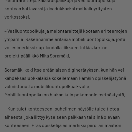
Melontareittejä, kalastuspaikkoja ja vesiluontopolkuja
kootaan kattavaksi ja laadukkaaksi matkailuyritysten
verkostoksi.
– Vesiluontopolkuja ja melontareittejä kootaan eri teemojen
ympärille. Rakennamme erilaisia mobiililuontopolkuja, joita
voi esimerkiksi sup-laudalla liikkuen tutkia, kertoo
projektipäällikkö Mika Soramäki.
Soramäki koki itse eräänlaisen digiherätyksen, kun hän vei
kahdeksasluokkalaisia kokeilemaan Hamkin opiskelijatyönä
valmistunutta mobiililuontopolkua Evolle.
Mobiililuontopolku on hiukan kuin pokemonin metsästystä.
– Kun tulet kohteeseen, puhelimen näytölle tulee tietoa
aiheesta, joka liittyy kyseiseen paikkaan tai siinä olevaan
kohteeseen. Eräs opiskelija esimerkiksi piirsi animaation