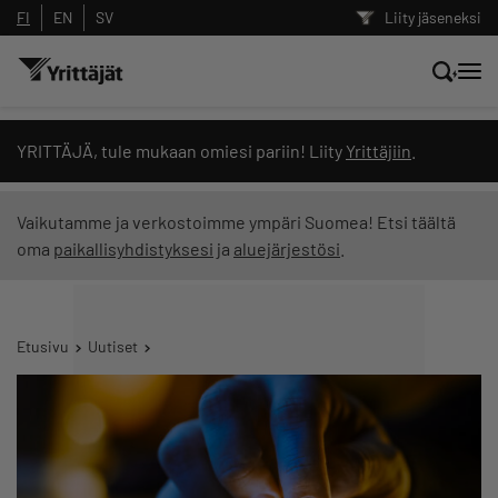
FI
EN
SV
Liity jäseneksi
Hae sivustolta tai kysy suoraan
YRITTÄJÄ, tule mukaan omiesi pariin! Liity
Yrittäjiin
.
Yrittäjien tekoälyltä
Vaikutamme ja verkostoimme ympäri Suomea! Etsi täältä
oma
paikallisyhdistyksesi
ja
aluejärjestösi
.
Hae
Suodata hakutuloksia: näytä kaikki sisältö
Etusivu
Uutiset