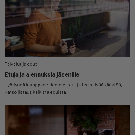
Palvelut ja edut
Etuja ja alennuksia jäsenille
Hyödynnä kumppaneidemme edut ja tee selvää säästöä.
Katso listaus kaikista eduista!