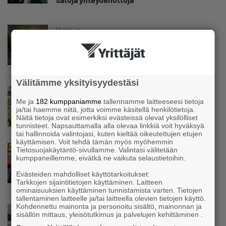
Uutinen
Koneyrittäjät: Lainsäädännössä ”villisian
mentävä porsaanreikä” – ”Rajoitusten
vahingot eivät voi jäädä vain yksittäisen
yrittäjän harteille”
Välitämme yksityisyydestäsi
Uutinen
Me ja
182 kumppaniamme
tallennamme laitteeseesi tietoja
Yrittäjien Mikael Pentikäiseltä YEL-varoitus
ja/tai haemme niitä, jotta voimme käsitellä henkilötietoja.
hallitukselle: ”Voi tulla ikävä yllätys”
Näitä tietoja ovat esimerkiksi evästeissä olevat yksilölliset
tunnisteet. Napsauttamalla alla olevaa linkkiä voit hyväksyä
tai hallinnoida valintojasi, kuten kieltää oikeutettujen etujen
käyttämisen. Voit tehdä tämän myös myöhemmin
Uutinen
Tietosuojakäytäntö-sivullamme. Valintasi välitetään
kumppaneillemme, eivätkä ne vaikuta selaustietoihin.
Matti Korvela on yrittäjänä harvinaisuus:
”Asiakkainani on eturivin muusikoita niin
Evästeiden mahdolliset käyttötarkoitukset:
Euroopasta kuin Yhdysvalloistakin”
Tarkkojen sijaintitietojen käyttäminen. Laitteen
ominaisuuksien käyttäminen tunnistamista varten. Tietojen
tallentaminen laitteelle ja/tai laitteella olevien tietojen käyttö.
Kohdennettu mainonta ja personoitu sisältö, mainonnan ja
Uutinen
sisällön mittaus, yleisötutkimus ja palvelujen kehittäminen .
”Herättävät kysymyksen, mikä meitä