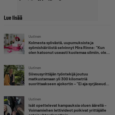
Lue lisää
Uutinen
Kolmesta syövästä, uupumuksista ja
syömishäiriöstä selvinnyt Mira Rinne: ”Kun
olen katsonut useasti kuolemaa silmiin, olen
oppinut kestämään myös yrittäjyyteen
kuuluvaa epävarmuutta”
Uutinen
Siivousyrittäjän työntekijä joutuu
matkustamaan yli 300 kilometriä
suorittaakseen ajokortin – ”Ei aja syrjäseudun
etua”
Uutinen
Isät opettelevat kampauksia oluen äärellä –
Voimamiehen lettivideot poikivat yrittäjälle
satoja yhteydenottoja