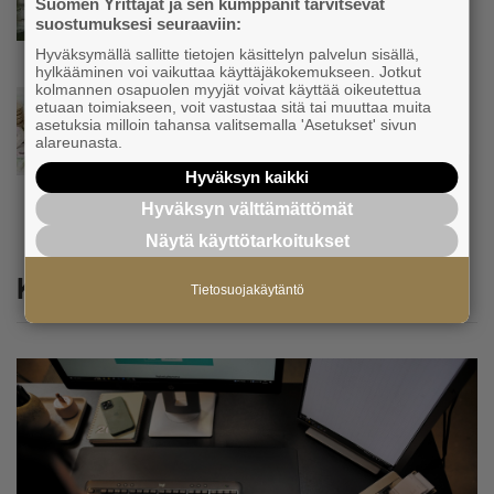
Suomen Yrittäjät ja sen kumppanit tarvitsevat
suomalaisia vaivaa” – Yrittäjien
suostumuksesi seuraaviin:
toimitusjohtaja hätkähti
sairauspoissaolotilastoa
Hyväksymällä sallitte tietojen käsittelyn palvelun sisällä,
hylkääminen voi vaikuttaa käyttäjäkokemukseen. Jotkut
kolmannen osapuolen myyjät voivat käyttää oikeutettua
Uutinen
etuaan toimiakseen, voit vastustaa sitä tai muuttaa muita
Tämä erottaa suomalaiset pk-yritykset
asetuksia milloin tahansa valitsemalla 'Asetukset' sivun
alareunasta.
euroalueesta ja Ruotsista −
”Säästäväisyydestä tehty hyve”
Hyväksyn kaikki
Hyväksyn välttämättömät
Näytä käyttötarkoitukset
Katso myös
Tietosuojakäytäntö