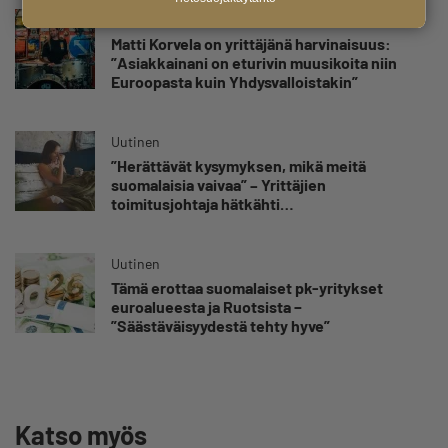
Uutinen
Matti Korvela on yrittäjänä harvinaisuus:
”Asiakkainani on eturivin muusikoita niin
Euroopasta kuin Yhdysvalloistakin”
Uutinen
”Herättävät kysymyksen, mikä meitä
suomalaisia vaivaa” – Yrittäjien
toimitusjohtaja hätkähti
sairauspoissaolotilastoa
Uutinen
Tämä erottaa suomalaiset pk-yritykset
euroalueesta ja Ruotsista −
”Säästäväisyydestä tehty hyve”
Katso myös