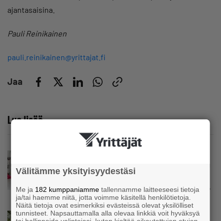
ajantasaisina.
Pauli Reinikainen
pauli.reinikainen@yrittajat.fi
Jaa
Lue lisää
Uutinen
Kolmesta syövästä, uupumuksista ja
Välitämme yksityisyydestäsi
syömishäiriöstä selvinnyt Mira Rinne: ”Kun
olen katsonut useasti kuolemaa silmiin, olen
Me ja
182 kumppaniamme
tallennamme laitteeseesi tietoja
oppinut kestämään myös yrittäjyyteen
ja/tai haemme niitä, jotta voimme käsitellä henkilötietoja.
kuuluvaa epävarmuutta”
Näitä tietoja ovat esimerkiksi evästeissä olevat yksilölliset
tunnisteet. Napsauttamalla alla olevaa linkkiä voit hyväksyä
Uutinen