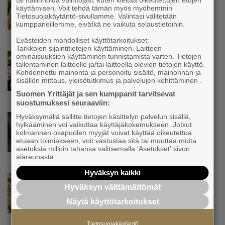
tai hallinnoida valintojasi, kuten kieltää oikeutettujen etujen
Siivousyrittäjän työntekijä joutuu
käyttämisen. Voit tehdä tämän myös myöhemmin
matkustamaan yli 300 kilometriä
Tietosuojakäytäntö-sivullamme. Valintasi välitetään
kumppaneillemme, eivätkä ne vaikuta selaustietoihin.
suorittaakseen ajokortin – ”Ei aja syrjäseudun
etua”
Evästeiden mahdolliset käyttötarkoitukset:
Tarkkojen sijaintitietojen käyttäminen. Laitteen
Uutinen
ominaisuuksien käyttäminen tunnistamista varten. Tietojen
tallentaminen laitteelle ja/tai laitteella olevien tietojen käyttö.
Isät opettelevat kampauksia oluen äärellä –
Kohdennettu mainonta ja personoitu sisältö, mainonnan ja
Voimamiehen lettivideot poikivat yrittäjälle
sisällön mittaus, yleisötutkimus ja palvelujen kehittäminen .
satoja yhteydenottoja
Suomen Yrittäjät ja sen kumppanit tarvitsevat
suostumuksesi seuraaviin:
Hyväksymällä sallitte tietojen käsittelyn palvelun sisällä,
Uutinen
hylkääminen voi vaikuttaa käyttäjäkokemukseen. Jotkut
Koneyrittäjät: Lainsäädännössä ”villisian
kolmannen osapuolen myyjät voivat käyttää oikeutettua
mentävä porsaanreikä” – ”Rajoitusten
etuaan toimiakseen, voit vastustaa sitä tai muuttaa muita
vahingot eivät voi jäädä vain yksittäisen
asetuksia milloin tahansa valitsemalla 'Asetukset' sivun
alareunasta.
yrittäjän harteille”
Hyväksyn kaikki
Uutinen
Hyväksyn välttämättömät
Yrittäjien Mikael Pentikäiseltä YEL-varoitus
hallitukselle: ”Voi tulla ikävä yllätys”
Näytä käyttötarkoitukset
Tietosuojakäytäntö