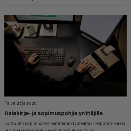
Palvelut ja edut
Asiakirja- ja sopimuspohjia yrittäjille
Tuntuuko sopimusten laatiminen työläältä? Helpota arkeasi
ja ota asiakirjapankin valmiit pohjat käyttöösi.