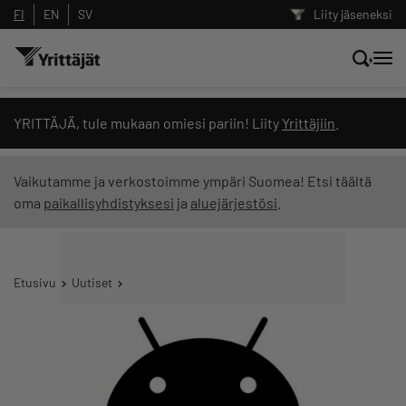
FI
EN
SV
Liity jäseneksi
Hae sivustolta tai kysy suoraan
YRITTÄJÄ, tule mukaan omiesi pariin! Liity
Yrittäjiin
.
Yrittäjien tekoälyltä
Vaikutamme ja verkostoimme ympäri Suomea! Etsi täältä
oma
paikallisyhdistyksesi
ja
aluejärjestösi
.
Hae
Suodata hakutuloksia: näytä kaikki sisältö
Etusivu
Uutiset