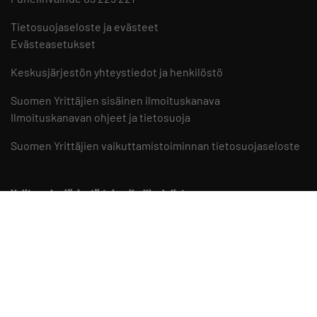
Tietosuojaseloste ja evästeet
Evästeasetukset
Keskusjärjestön yhteystiedot ja henkilöstö
Suomen Yrittäjien sisäinen ilmoituskanava
Ilmoituskanavan ohjeet ja tietosuoja
Suomen Yrittäjien vaikuttamistoiminnan tietosuojaseloste
Valitse aluejärjestö tai paikallisyhdistys
Aluejärjestöt
Paikallisyhdistykset