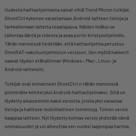
Uudesta haittaohjelmasta saivat vihiä Trend Micron tutkijat.
GhostCtrl kykenee varastamaan Android-laitteen tietoja ja
tarkkailemaan laitetta reaaliajassa. Näiden lisäksi se
tallentaa ääntä ja videota ja avaa portin kiristysohjelmille.
Tähän mennessä tiedetään, että haittaohjelma perustuu
OmniRAT-vakoiluohjelmiston versioon. Sen myötä hakkerit
saavat täyden etähallinnan Windows-, Mac-, Linux- ja
Android-laitteisiin.
Tutkijat ovat leimanneet GhostCtrl:n tähän mennessä
pisimmälle kehitetyksi Android-haittaohjelmaksi. Siitä on
löydetty aikaisemmin kaksi versiota, joista yksi varastaa
tietoja ja hallitsee mobiililaitteen toimintoja. Toinen versio
kaappaa laitteen. Nyt löydetty kolmas versio yhdistää nämä
ominaisuudet ja voi aiheuttaa sen vuoksi laajempaa harmia.