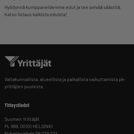
Hyödynnä kumppaneidemme edut ja tee selvää säästöä.
Katso listaus kaikista eduista!
Valtakunnallista, alueellista ja paikallista vaikuttamista pk-
yrittäjien puolesta.
Yhteystiedot
Suomen Yrittäjät
PL 999, 00101 HELSINKI
Puhelinvaihde 09 229 221