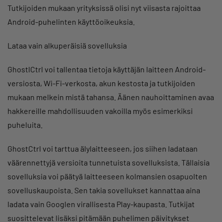
Tutkijoiden mukaan yrityksissä olisi nyt viisasta rajoittaa
Android-puhelinten käyttöoikeuksia.
Lataa vain alkuperäisiä sovelluksia
GhostlCtrl voi tallentaa tietoja käyttäjän laitteen Android-
versiosta, Wi-Fi-verkosta, akun kestosta ja tutkijoiden
mukaan melkein mistä tahansa. Äänen nauhoittaminen avaa
hakkereille mahdollisuuden vakoilla myös esimerkiksi
puheluita.
GhostCtrl voi tarttua älylaitteeseen, jos siihen ladataan
väärennettyjä versioita tunnetuista sovelluksista. Tällaisia
sovelluksia voi päätyä laitteeseen kolmansien osapuolten
sovelluskaupoista. Sen takia sovellukset kannattaa aina
ladata vain Googlen virallisesta Play-kaupasta. Tutkijat
suosittelevat lisäksi pitämään puhelimen päivitykset