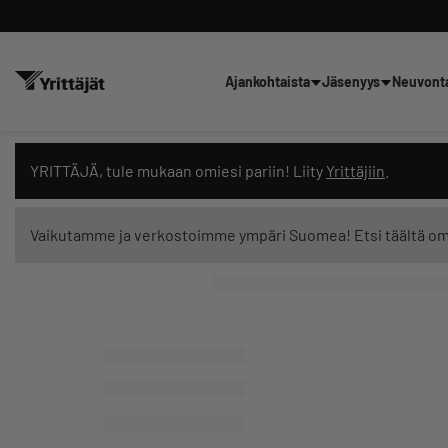
Ajankohtaista
Jäsenyys
Neuvont
Hae sivustolta tai kysy suoraan 
YRITTÄJÄ, tule mukaan omiesi pariin! Liity
Yrittäjiin
.
Vaikutamme ja verkostoimme ympäri Suomea! Etsi täältä o
Suodata hakutuloksia: näytä kaikki sisältö