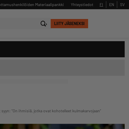
ttamushenkilöiden Materiaalipankki
Yhteystiedot
FI
EN
SV
LIITY JÄSENEKSI
Sulje
Hae
yt syyn: ”On ihmisiä, jotka ovat kohotelleet kulmakarvojaan”