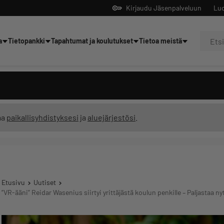
Kirjaudu Jäsenpalveluun
Luo
a
Tietopankki
Tapahtumat ja koulutukset
Tietoa meistä
Yrittäjien tekoälyltä
ma
paikallisyhdistyksesi
ja
aluejärjestösi
.
Etusivu
Uutiset
”VR-ääni” Reidar Wasenius siirtyi yrittäjästä koulun penkille – Paljastaa n