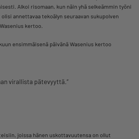
kaisesti. Alkoi risomaan, kun näin yhä selkeämmin työni
a olisi annettavaa tekoälyn seuraavan sukupolven
 Wasenius kertoo.
yyskuun ensimmäisenä päivänä Wasenius kertoo
an virallista pätevyyttä.”
isiin, joissa hänen uskottavuutensa on ollut