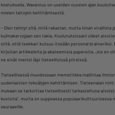
koetuksella. Wasenius on useiden vuosien ajan kouluttan
mielen taitojen kehittämisestä.
– Olen tehnyt sitä, mitä rakastan, mutta ilman virallista 
kulmakarvojaan sen takia. Koulutuksissani olleet aivotiet
siitä, että teekkari kutsuu itseään personal braineriksi.
kirjoitan artikkeleita ja akateemisia papereita. Jos en o
ne eivät menisi läpi tieteellisissä piireissä.
Tieteellisessä muodossaan memetiikka mallintaa ihmism
uudenlaisten tekoälyjen kehittämisen. Tieteenalan nim
mukaan se tarkoittaa tieteellisesti tarkasteltuna aivoist
kuvioita”, mutta on suppeassa populaarikulttuurisessa m
seuraaville.