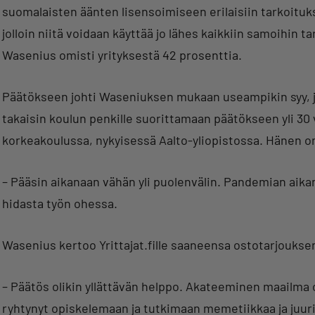
suomalaisten äänten lisensoimiseen erilaisiin tarkoituk
jolloin niitä voidaan käyttää jo lähes kaikkiin samoihin 
Wasenius omisti yrityksestä 42 prosenttia.
Päätökseen johti Waseniuksen mukaan useampikin syy, jo
takaisin koulun penkille suorittamaan päätökseen yli 30 
korkeakoulussa, nykyisessä Aalto-yliopistossa. Hänen o
– Pääsin aikanaan vähän yli puolenvälin. Pandemian aik
hidasta työn ohessa.
Wasenius kertoo Yrittajat.fille saaneensa ostotarjouksen
– Päätös olikin yllättävän helppo. Akateeminen maailma ol
ryhtynyt opiskelemaan ja tutkimaan memetiikkaa ja juuri