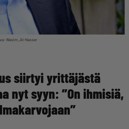
Kuva: Wasim_Al-Nasser
 siirtyi yrittäjästä
aa nyt syyn: ”On ihmisiä,
kulmakarvojaan”