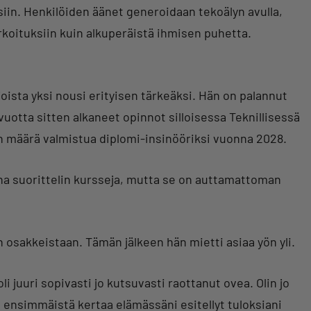
siin. Henkilöiden äänet generoidaan tekoälyn avulla,
tarkoituksiin kuin alkuperäistä ihmisen puhetta.
ista yksi nousi erityisen tärkeäksi. Hän on palannut
vuotta sitten alkaneet opinnot silloisessa Teknillisessä
n määrä valmistua diplomi-insinööriksi vuonna 2028.
ana suorittelin kursseja, mutta se on auttamattoman
 osakkeistaan. Tämän jälkeen hän mietti asiaa yön yli.
i juuri sopivasti jo kutsuvasti raottanut ovea. Olin jo
 ensimmäistä kertaa elämässäni esitellyt tuloksiani