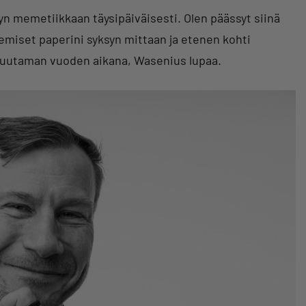
ityn memetiikkaan täysipäiväisesti. Olen päässyt siinä
eemiset paperini syksyn mittaan ja etenen kohti
muutaman vuoden aikana, Wasenius lupaa.