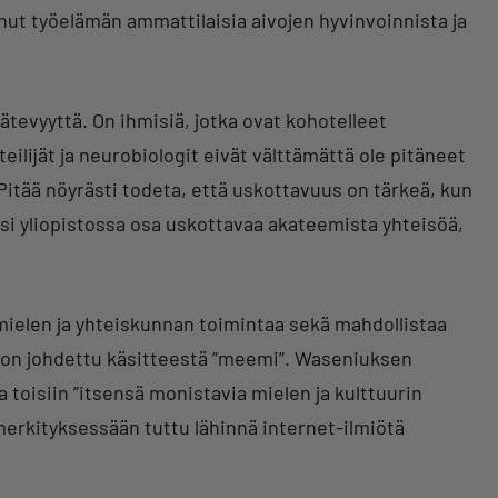
ut työelämän ammattilaisia aivojen hyvinvoinnista ja
pätevyyttä. On ihmisiä, jotka ovat kohotelleet
eilijät ja neurobiologit eivät välttämättä ole pitäneet
 Pitää nöyrästi todeta, että uskottavuus on tärkeä, kun
lisi yliopistossa osa uskottavaa akateemista yhteisöä,
ielen ja yhteiskunnan toimintaa sekä mahdollistaa
i on johdettu käsitteestä ”meemi”. Waseniuksen
a toisiin ”itsensä monistavia mielen ja kulttuurin
erkityksessään tuttu lähinnä internet-ilmiötä