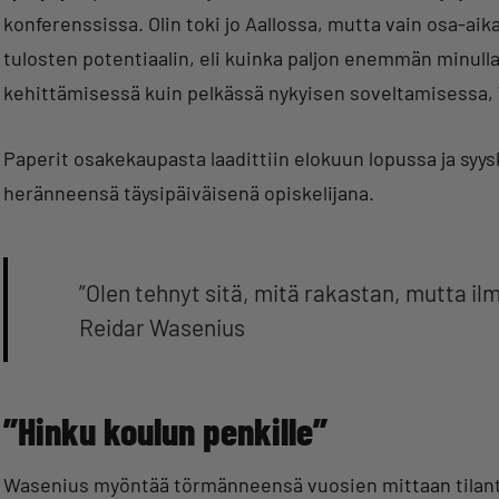
konferenssissa. Olin toki jo Aallossa, mutta vain osa-ai
tulosten potentiaalin, eli kuinka paljon enemmän minull
kehittämisessä kuin pelkässä nykyisen soveltamisessa,
Paperit osakekaupasta laadittiin elokuun lopussa ja s
heränneensä täysipäiväisenä opiskelijana.
”Olen tehnyt sitä, mitä rakastan, mutta ilm
Reidar Wasenius
”Hinku koulun penkille”
Wasenius myöntää törmänneensä vuosien mittaan tilante