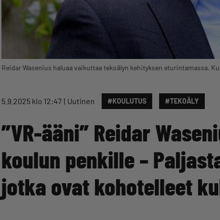
Reidar Wasenius haluaa vaikuttaa tekoälyn kehityksen eturintamassa. 
5.9.2025 klo 12:47
Uutinen
#KOULUTUS
#TEKOÄLY
”VR-ääni” Reidar Wasenius
koulun penkille – Paljast
jotka ovat kohotelleet 