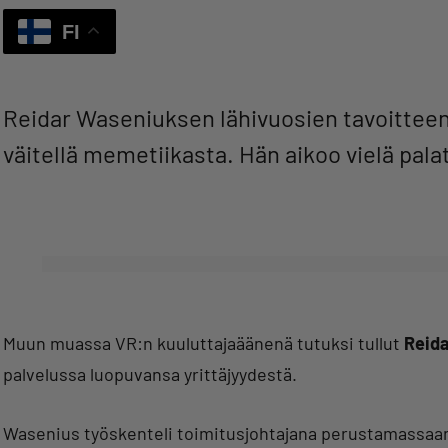
FI
Reidar Waseniuksen lähivuosien tavoitteena
väitellä memetiikasta. Hän aikoo vielä pala
Muun muassa VR:n kuuluttajaäänenä tutuksi tullut
Reid
palvelussa luopuvansa yrittäjyydestä.
Wasenius työskenteli toimitusjohtajana perustamassaan 