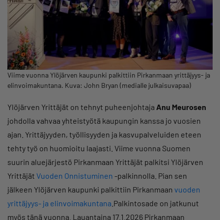
Viime vuonna Ylöjärven kaupunki palkittiin Pirkanmaan yrittäjyys- ja
elinvoimakuntana. Kuva: John Bryan (medialle julkaisuvapaa)
Ylöjärven Yrittäjät on tehnyt puheenjohtaja
Anu Meurosen
johdolla vahvaa yhteistyötä kaupungin kanssa jo vuosien
ajan. Yrittäjyyden, työllisyyden ja kasvupalveluiden eteen
tehty työ on huomioitu laajasti. Viime vuonna Suomen
suurin aluejärjestö Pirkanmaan Yrittäjät palkitsi Ylöjärven
Yrittäjät
Vuoden Onnistuminen
-palkinnolla. Pian sen
jälkeen Ylöjärven kaupunki palkittiin Pirkanmaan
vuoden
yrittäjyys- ja elinvoimakuntana
.Palkintosade on jatkunut
myös tänä vuonna. Lauantaina 17.1.2026 Pirkanmaan