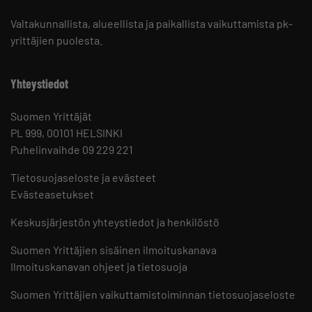
Valtakunnallista, alueellista ja paikallista vaikuttamista pk-
yrittäjien puolesta.
Yhteystiedot
Suomen Yrittäjät
PL 999, 00101 HELSINKI
Puhelinvaihde 09 229 221
Tietosuojaseloste ja evästeet
Evästeasetukset
Keskusjärjestön yhteystiedot ja henkilöstö
Suomen Yrittäjien sisäinen ilmoituskanava
Ilmoituskanavan ohjeet ja tietosuoja
Suomen Yrittäjien vaikuttamistoiminnan tietosuojaseloste