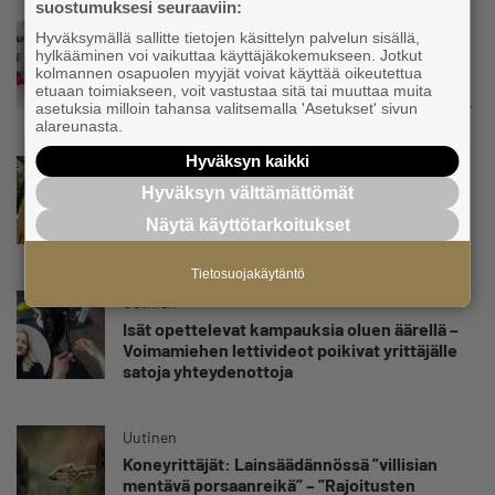
suostumuksesi seuraaviin:
Uutinen
Hyväksymällä sallitte tietojen käsittelyn palvelun sisällä,
hylkääminen voi vaikuttaa käyttäjäkokemukseen. Jotkut
Kolmesta syövästä, uupumuksista ja
kolmannen osapuolen myyjät voivat käyttää oikeutettua
syömishäiriöstä selvinnyt Mira Rinne: ”Kun
etuaan toimiakseen, voit vastustaa sitä tai muuttaa muita
olen katsonut useasti kuolemaa silmiin, olen
asetuksia milloin tahansa valitsemalla 'Asetukset' sivun
oppinut kestämään myös yrittäjyyteen
alareunasta.
kuuluvaa epävarmuutta”
Hyväksyn kaikki
Uutinen
Hyväksyn välttämättömät
Siivousyrittäjän työntekijä joutuu
matkustamaan yli 300 kilometriä
Näytä käyttötarkoitukset
suorittaakseen ajokortin – ”Ei aja syrjäseudun
etua”
Tietosuojakäytäntö
Uutinen
Isät opettelevat kampauksia oluen äärellä –
Voimamiehen lettivideot poikivat yrittäjälle
satoja yhteydenottoja
Uutinen
Koneyrittäjät: Lainsäädännössä ”villisian
mentävä porsaanreikä” – ”Rajoitusten