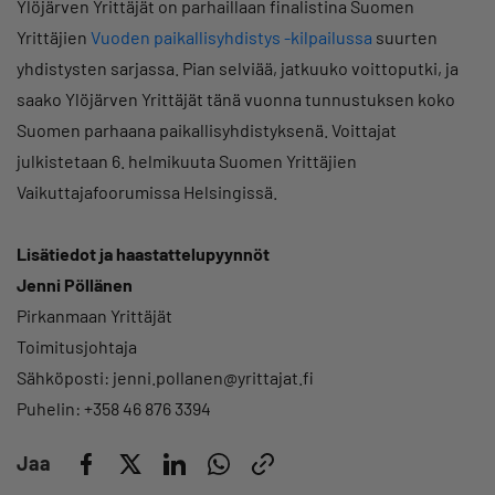
Ylöjärven Yrittäjät on parhaillaan finalistina Suomen
Yrittäjien
Vuoden paikallisyhdistys -kilpailussa
suurten
yhdistysten sarjassa. Pian selviää, jatkuuko voittoputki, ja
saako Ylöjärven Yrittäjät tänä vuonna tunnustuksen koko
Suomen parhaana paikallisyhdistyksenä. Voittajat
julkistetaan 6. helmikuuta Suomen Yrittäjien
Vaikuttajafoorumissa Helsingissä.
Lisätiedot ja haastattelupyynnöt
Jenni Pöllänen
Pirkanmaan Yrittäjät
Toimitusjohtaja
Sähköposti: jenni.pollanen@yrittajat.fi
Puhelin: +358 46 876 3394
Jaa