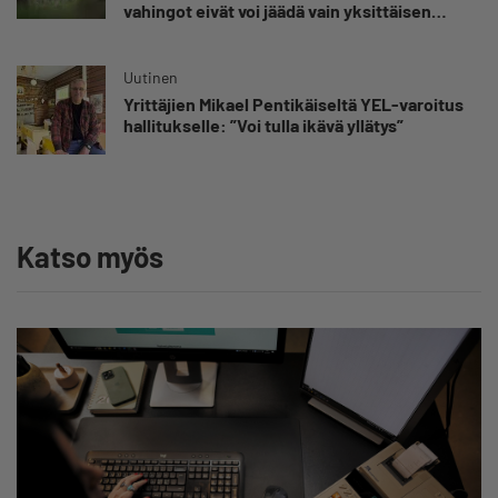
vahingot eivät voi jäädä vain yksittäisen
yrittäjän harteille”
Uutinen
Yrittäjien Mikael Pentikäiseltä YEL-varoitus
hallitukselle: ”Voi tulla ikävä yllätys”
Katso myös