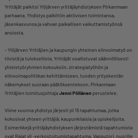
Yrittäjät palkitsi Ylöjärven yrittäjäyhdistyksen Pirkanmaan
parhaana. Yhdistys palkittiin aktiivisen toimintansa,
jäsenkasvunsa ja vahvan paikallisen vaikuttamistyönsä
ansiosta.
– Ylöjärven Yrittäjien ja kaupungin yhteinen elinvoimatyö on
tiivistä ja tuloksellista. Yrittäjät osallistuvat säännöllisesti
yhteistyöryhmien kokouksiin, strategiatyöhön ja
elinvoimapolitiikan kehittämiseen, tuoden yrityskentän
näkemykset suoraan päätöksentekoon, Pirkanmaan
Yrittäjien toimitusjohtaja
Jenni Pöllänen
perustelee.
Viime vuonna yhdistys järjesti yli 15 tapahtumaa, jotka
kokosivat yhteen yrittäjiä, kaupunkilaisia ja opiskelijoita.
Esimerkkejä yrittäjäyhdistyksen järjestämistä tapahtumista
ovat Rajat yli -verkostoitumistapahtuma, Vapputori, nuorille