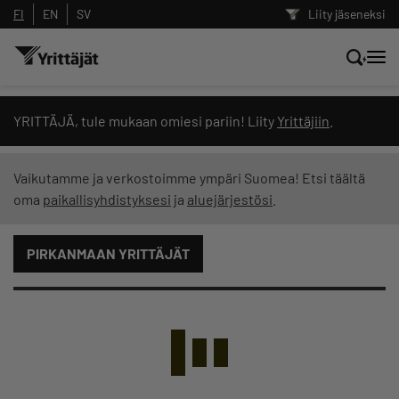
FI
EN
SV
Liity jäseneksi
Hae sivustolta tai kysy suoraan
YRITTÄJÄ, tule mukaan omiesi pariin! Liity
Yrittäjiin
.
Yrittäjien tekoälyltä
Vaikutamme ja verkostoimme ympäri Suomea! Etsi täältä
oma
paikallisyhdistyksesi
ja
aluejärjestösi
.
Hae
PIRKANMAAN YRITTÄJÄT
Suodata hakutuloksia: näytä kaikki sisältö