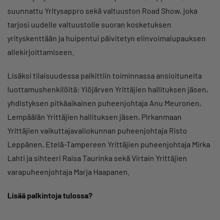
suunnattu Yritysappro sekä valtuuston Road Show, joka
tarjosi uudelle valtuustolle suoran kosketuksen
yrityskenttään ja huipentui päivitetyn elinvoimalupauksen
allekirjoittamiseen.
Lisäksi tilaisuudessa palkittiin toiminnassa ansioituneita
luottamushenkilöitä: Ylöjärven Yrittäjien hallituksen jäsen,
yhdistyksen pitkäaikainen puheenjohtaja Anu Meuronen,
Lempäälän Yrittäjien hallituksen jäsen, Pirkanmaan
Yrittäjien vaikuttajavaliokunnan puheenjohtaja Risto
Leppänen, Etelä-Tampereen Yrittäjien puheenjohtaja Mirka
Lahti ja sihteeri Raisa Taurinka sekä Virtain Yrittäjien
varapuheenjohtaja Marja Haapanen.
Lisää palkintoja tulossa?