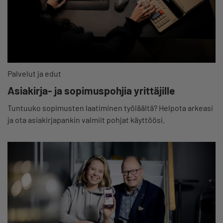
Palvelut ja edut
Asiakirja- ja sopimuspohjia yrittäjille
Tuntuuko sopimusten laatiminen työläältä? Helpota arkeasi
ja ota asiakirjapankin valmiit pohjat käyttöösi.