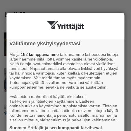
Lue lisää
Uutinen
Pirkanmaan Yrittäjät: YEL-uudistuksen
Välitämme yksityisyydestäsi
suunta on oikea – ajantasaiset tulotiedot
käyttöön ja työtulo työpanoksen mukaan
Me ja
182 kumppaniamme
tallennamme laitteeseesi tietoja
ja/tai haemme niitä, jotta voimme käsitellä henkilötietoja.
Näitä tietoja ovat esimerkiksi evästeissä olevat yksilölliset
tunnisteet. Napsauttamalla alla olevaa linkkiä voit hyväksyä
Uutinen
tai hallinnoida valintojasi, kuten kieltää oikeutettujen etujen
käyttämisen. Voit tehdä tämän myös myöhemmin
Parikkalassa toimii yhä liike, jollainen alkaa
Tietosuojakäytäntö-sivullamme. Valintasi välitetään
olla muualla harvinaisuus – Yrittäjä Hilkka
kumppaneillemme, eivätkä ne vaikuta selaustietoihin.
Myllylä tuntee asiakkaidensa jalat kuin
omansa
Evästeiden mahdolliset käyttötarkoitukset:
Tarkkojen sijaintitietojen käyttäminen. Laitteen
ominaisuuksien käyttäminen tunnistamista varten. Tietojen
Uutinen
tallentaminen laitteelle ja/tai laitteella olevien tietojen käyttö.
Nämä yritykset nousivat AAA-luokkaan –
Kohdennettu mainonta ja personoitu sisältö, mainonnan ja
Katso lista
sisällön mittaus, yleisötutkimus ja palvelujen kehittäminen .
Suomen Yrittäjät ja sen kumppanit tarvitsevat