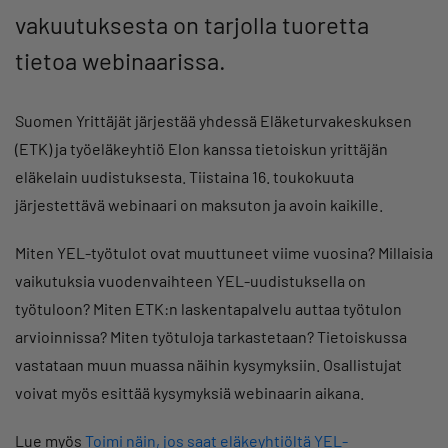
vakuutuksesta on tarjolla tuoretta
tietoa webinaarissa.
Suomen Yrittäjät järjestää yhdessä Eläketurvakeskuksen
(ETK) ja työeläkeyhtiö Elon kanssa tietoiskun yrittäjän
eläkelain uudistuksesta. Tiistaina 16. toukokuuta
järjestettävä webinaari on maksuton ja avoin kaikille.
Miten YEL-työtulot ovat muuttuneet viime vuosina? Millaisia
vaikutuksia vuodenvaihteen YEL-uudistuksella on
työtuloon? Miten ETK:n laskentapalvelu auttaa työtulon
arvioinnissa? Miten työtuloja tarkastetaan? Tietoiskussa
vastataan muun muassa näihin kysymyksiin. Osallistujat
voivat myös esittää kysymyksiä webinaarin aikana.
Lue myös
Toimi näin, jos saat eläkeyhtiöltä YEL-