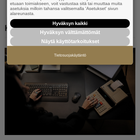
etuaan toimiakseen, voit vastustaa sitä tai muuttaa muita
asetuksia milloin tahansa valitsemalla 'Asetukset' sivun
alareunasta.
Hyväksyn kaikki
Katso myös
Hyväksyn välttämättömät
Näytä käyttötarkoitukset
Tietosuojakäytäntö