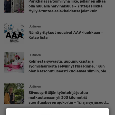
Parikkalassa toimii yhä liike, jollainen alkaa
olla muualla harvinaisuus – Yrittäjä Hilkka
Myllylä tuntee asiakkaidensa jalat kuin
omansa
Uutinen
Nämä yritykset nousivat AAA-luokkaan –
Katso lista
Uutinen
Kolmesta syövästä, uupumuksista ja
syömishäiriöstä selvinnyt Mira Rinne: ”Kun
olen katsonut useasti kuolemaa silmiin, olen
oppinut kestämään myös yrittäjyyteen
kuuluvaa epävarmuutta”
Uutinen
Siivousyrittäjän työntekijä joutuu
matkustamaan yli 300 kilometriä
suorittaakseen ajokortin – ”Ei aja syrjäseudun
etua”