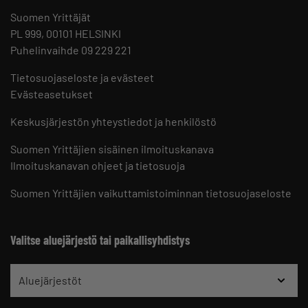
Suomen Yrittäjät
PL 999, 00101 HELSINKI
Puhelinvaihde 09 229 221
Tietosuojaseloste ja evästeet
Evästeasetukset
Keskusjärjestön yhteystiedot ja henkilöstö
Suomen Yrittäjien sisäinen ilmoituskanava
Ilmoituskanavan ohjeet ja tietosuoja
Suomen Yrittäjien vaikuttamistoiminnan tietosuojaseloste
Valitse aluejärjestö tai paikallisyhdistys
Aluejärjestöt