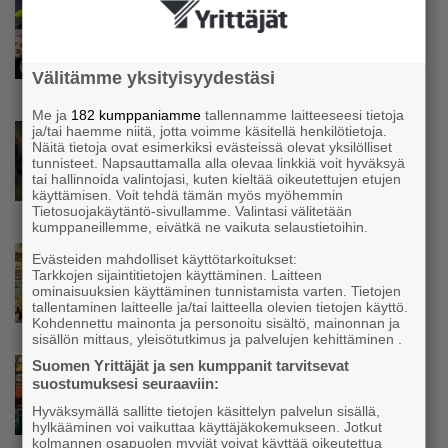
Uutinen
Isät opettelevat kampauksia oluen äärellä –
Voimamiehen lettivideot poikivat yrittäjälle
satoja yhteydenottoja
Välitämme yksityisyydestäsi
Me ja
182 kumppaniamme
tallennamme laitteeseesi tietoja
ja/tai haemme niitä, jotta voimme käsitellä henkilötietoja.
Uutinen
Näitä tietoja ovat esimerkiksi evästeissä olevat yksilölliset
Koneyrittäjät: Lainsäädännössä ”villisian
tunnisteet. Napsauttamalla alla olevaa linkkiä voit hyväksyä
mentävä porsaanreikä” – ”Rajoitusten
tai hallinnoida valintojasi, kuten kieltää oikeutettujen etujen
vahingot eivät voi jäädä vain yksittäisen
käyttämisen. Voit tehdä tämän myös myöhemmin
Tietosuojakäytäntö-sivullamme. Valintasi välitetään
yrittäjän harteille”
kumppaneillemme, eivätkä ne vaikuta selaustietoihin.
Uutinen
Evästeiden mahdolliset käyttötarkoitukset:
Tarkkojen sijaintitietojen käyttäminen. Laitteen
Yrittäjien Mikael Pentikäiseltä YEL-varoitus
ominaisuuksien käyttäminen tunnistamista varten. Tietojen
hallitukselle: ”Voi tulla ikävä yllätys”
tallentaminen laitteelle ja/tai laitteella olevien tietojen käyttö.
Kohdennettu mainonta ja personoitu sisältö, mainonnan ja
sisällön mittaus, yleisötutkimus ja palvelujen kehittäminen .
Suomen Yrittäjät ja sen kumppanit tarvitsevat
Uutinen
suostumuksesi seuraaviin:
Matti Korvela on yrittäjänä harvinaisuus:
”Asiakkainani on eturivin muusikoita niin
Hyväksymällä sallitte tietojen käsittelyn palvelun sisällä,
Euroopasta kuin Yhdysvalloistakin”
hylkääminen voi vaikuttaa käyttäjäkokemukseen. Jotkut
kolmannen osapuolen myyjät voivat käyttää oikeutettua