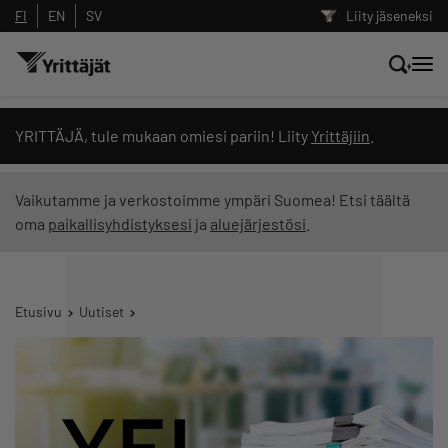
FI
EN
SV
Liity jäseneksi
Hae sivustolta tai kysy suoraan
YRITTÄJÄ, tule mukaan omiesi pariin! Liity
Yrittäjiin
.
Yrittäjien tekoälyltä
Vaikutamme ja verkostoimme ympäri Suomea! Etsi täältä
oma
paikallisyhdistyksesi
ja
aluejärjestösi
.
Hae
Suodata hakutuloksia: näytä kaikki sisältö
Etusivu
Uutiset