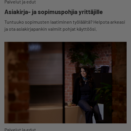
Palvelut ja edut
Asiakirja- ja sopimuspohjia yrittäjille
Tuntuuko sopimusten laatiminen työläältä? Helpota arkeasi
ja ota asiakirjapankin valmiit pohjat käyttöösi.
Palvelut ja edut