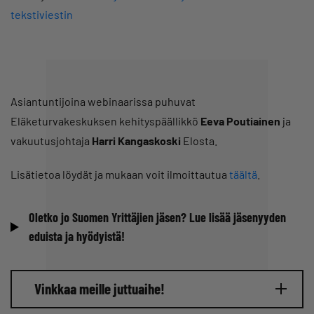
tekstiviestin
Asiantuntijoina webinaarissa puhuvat
Eläketurvakeskuksen kehityspäällikkö
Eeva Poutiainen
ja
vakuutusjohtaja
Harri Kangaskoski
Elosta.
Lisätietoa löydät ja mukaan voit ilmoittautua
täältä
.
Oletko jo Suomen Yrittäjien jäsen? Lue lisää jäsenyyden
eduista ja hyödyistä!
Vinkkaa meille juttuaihe!