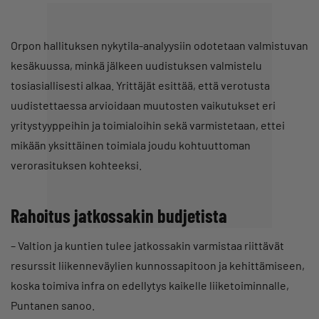
Orpon hallituksen nykytila-analyysiin odotetaan valmistuvan
kesäkuussa, minkä jälkeen uudistuksen valmistelu
tosiasiallisesti alkaa. Yrittäjät esittää, että verotusta
uudistettaessa arvioidaan muutosten vaikutukset eri
yritystyyppeihin ja toimialoihin sekä varmistetaan, ettei
mikään yksittäinen toimiala joudu kohtuuttoman
verorasituksen kohteeksi.
Rahoitus jatkossakin budjetista
– Valtion ja kuntien tulee jatkossakin varmistaa riittävät
resurssit liikenneväylien kunnossapitoon ja kehittämiseen,
koska toimiva infra on edellytys kaikelle liiketoiminnalle,
Puntanen sanoo.