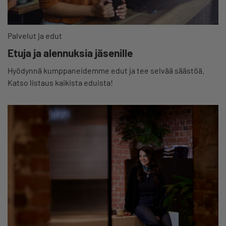
Palvelut ja edut
Etuja ja alennuksia jäsenille
Hyödynnä kumppaneidemme edut ja tee selvää säästöä.
Katso listaus kaikista eduista!