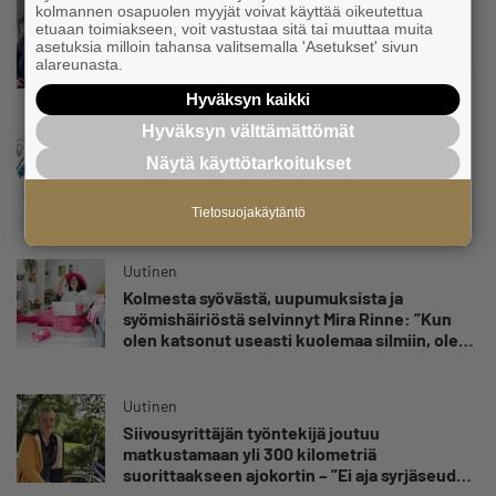
kolmannen osapuolen myyjät voivat käyttää oikeutettua
Uutinen
etuaan toimiakseen, voit vastustaa sitä tai muuttaa muita
Parikkalassa toimii yhä liike, jollainen alkaa
asetuksia milloin tahansa valitsemalla 'Asetukset' sivun
olla muualla harvinaisuus – Yrittäjä Hilkka
alareunasta.
Myllylä tuntee asiakkaidensa jalat kuin
Hyväksyn kaikki
omansa
Hyväksyn välttämättömät
Uutinen
Näytä käyttötarkoitukset
Nämä yritykset nousivat AAA-luokkaan –
Katso lista
Tietosuojakäytäntö
Uutinen
Kolmesta syövästä, uupumuksista ja
syömishäiriöstä selvinnyt Mira Rinne: ”Kun
olen katsonut useasti kuolemaa silmiin, olen
oppinut kestämään myös yrittäjyyteen
kuuluvaa epävarmuutta”
Uutinen
Siivousyrittäjän työntekijä joutuu
matkustamaan yli 300 kilometriä
suorittaakseen ajokortin – ”Ei aja syrjäseudun
etua”