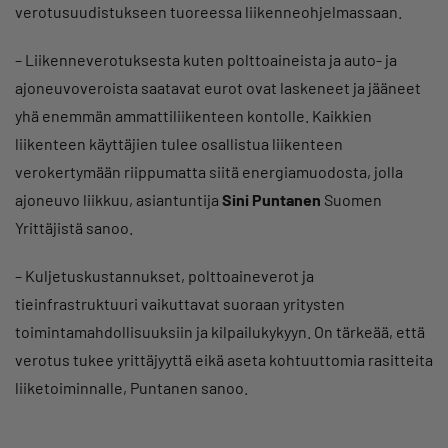
verotusuudistukseen tuoreessa liikenneohjelmassaan.
– Liikenneverotuksesta kuten polttoaineista ja auto- ja
ajoneuvoveroista saatavat eurot ovat laskeneet ja jääneet
yhä enemmän ammattiliikenteen kontolle. Kaikkien
liikenteen käyttäjien tulee osallistua liikenteen
verokertymään riippumatta siitä energiamuodosta, jolla
ajoneuvo liikkuu, asiantuntija
Sini Puntanen
Suomen
Yrittäjistä sanoo.
– Kuljetuskustannukset, polttoaineverot ja
tieinfrastruktuuri vaikuttavat suoraan yritysten
toimintamahdollisuuksiin ja kilpailukykyyn. On tärkeää, että
verotus tukee yrittäjyyttä eikä aseta kohtuuttomia rasitteita
liiketoiminnalle, Puntanen sanoo.