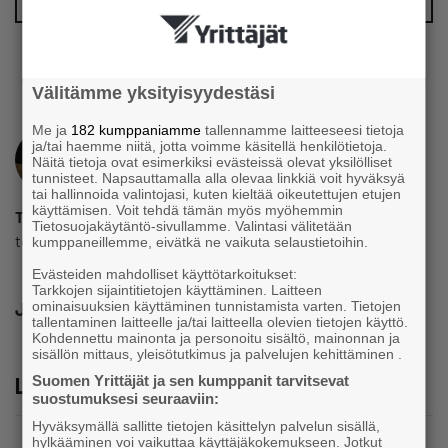
Välitämme yksityisyydestäsi
Me ja
182 kumppaniamme
tallennamme laitteeseesi tietoja
ja/tai haemme niitä, jotta voimme käsitellä henkilötietoja.
Näitä tietoja ovat esimerkiksi evästeissä olevat yksilölliset
tunnisteet. Napsauttamalla alla olevaa linkkiä voit hyväksyä
tai hallinnoida valintojasi, kuten kieltää oikeutettujen etujen
käyttämisen. Voit tehdä tämän myös myöhemmin
Toimitus
Tietosuojakäytäntö-sivullamme. Valintasi välitetään
toimitus@yrittajat.fi
kumppaneillemme, eivätkä ne vaikuta selaustietoihin.
Evästeiden mahdolliset käyttötarkoitukset:
Tarkkojen sijaintitietojen käyttäminen. Laitteen
Jaa
ominaisuuksien käyttäminen tunnistamista varten. Tietojen
tallentaminen laitteelle ja/tai laitteella olevien tietojen käyttö.
Kohdennettu mainonta ja personoitu sisältö, mainonnan ja
sisällön mittaus, yleisötutkimus ja palvelujen kehittäminen .
Suomen Yrittäjät ja sen kumppanit tarvitsevat
Lue lisää
suostumuksesi seuraaviin:
Hyväksymällä sallitte tietojen käsittelyn palvelun sisällä,
hylkääminen voi vaikuttaa käyttäjäkokemukseen. Jotkut