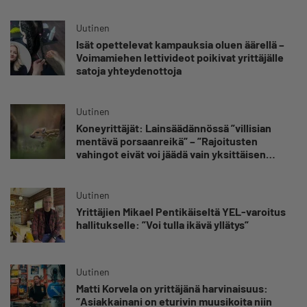
Uutinen
Isät opettelevat kampauksia oluen äärellä –
Voimamiehen lettivideot poikivat yrittäjälle
satoja yhteydenottoja
Uutinen
Koneyrittäjät: Lainsäädännössä ”villisian
mentävä porsaanreikä” – ”Rajoitusten
vahingot eivät voi jäädä vain yksittäisen
yrittäjän harteille”
Uutinen
Yrittäjien Mikael Pentikäiseltä YEL-varoitus
hallitukselle: ”Voi tulla ikävä yllätys”
Uutinen
Matti Korvela on yrittäjänä harvinaisuus:
”Asiakkainani on eturivin muusikoita niin