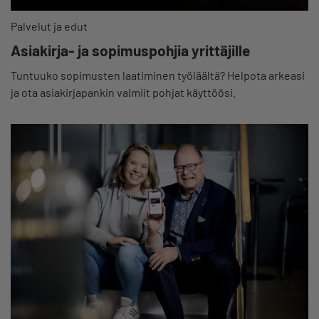
Palvelut ja edut
Asiakirja- ja sopimuspohjia yrittäjille
Tuntuuko sopimusten laatiminen työläältä? Helpota arkeasi
ja ota asiakirjapankin valmiit pohjat käyttöösi.