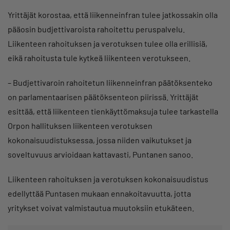
Yrittäjät korostaa, että liikenneinfran tulee jatkossakin olla
pääosin budjettivaroista rahoitettu peruspalvelu.
Liikenteen rahoituksen ja verotuksen tulee olla erillisiä,
eikä rahoitusta tule kytkeä liikenteen verotukseen.
– Budjettivaroin rahoitetun liikenneinfran päätöksenteko
on parlamentaarisen päätöksenteon piirissä. Yrittäjät
esittää, että liikenteen tienkäyttömaksuja tulee tarkastella
Orpon hallituksen liikenteen verotuksen
kokonaisuudistuksessa, jossa niiden vaikutukset ja
soveltuvuus arvioidaan kattavasti, Puntanen sanoo.
Liikenteen rahoituksen ja verotuksen kokonaisuudistus
edellyttää Puntasen mukaan ennakoitavuutta, jotta
yritykset voivat valmistautua muutoksiin etukäteen.