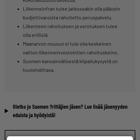
Liikenneinfran tulee jatkossakin olla pääosin
budjettivaroista rahoitettu peruspalvelu.
Liikenteen rahoituksen ja verotuksen tulee
olla erillisiä.
Maanarvon nousun ei tule olla keskeinen
valtion liikenneinvestointien rahoituskeino.
Suomen kansainvälisestä kilpailukyvystä on
huolehdittava.
Oletko jo Suomen Yrittäjien jäsen? Lue lisää jäsenyyden
eduista ja hyödyistä!
Vinkkaa meille juttuaihe!