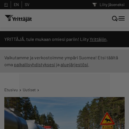
FI
EN
SV
Liity jäseneksi
Hae sivustolta tai kysy suoraan
YRITTÄJÄ, tule mukaan omiesi pariin! Liity
Yrittäjiin
.
Yrittäjien tekoälyltä
Vaikutamme ja verkostoimme ympäri Suomea! Etsi täältä
oma
paikallisyhdistyksesi
ja
aluejärjestösi
.
Hae
Suodata hakutuloksia: näytä kaikki sisältö
Etusivu
Uutiset