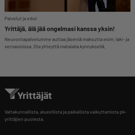
Palvelut ja edut
Yrittäjä, älä jää ongelmasi kanssa yksin!
Neuvontapalvelumme auttaa jäseniä maksutta esim. laki- ja
veroasioissa. Ota yhteyttä matalalla kynnyksellä.
Valtakunnallista, alueellista ja paikallista vaikuttamista pk-
yrittäjien puolesta.