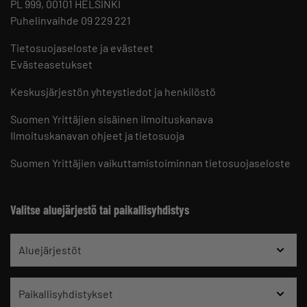
PL 999, 00101 HELSINKI
Puhelinvaihde 09 229 221
Tietosuojaseloste ja evästeet
Evästeasetukset
Keskusjärjestön yhteystiedot ja henkilöstö
Suomen Yrittäjien sisäinen ilmoituskanava
Ilmoituskanavan ohjeet ja tietosuoja
Suomen Yrittäjien vaikuttamistoiminnan tietosuojaseloste
Valitse aluejärjestö tai paikallisyhdistys
Aluejärjestöt
Paikallisyhdistykset