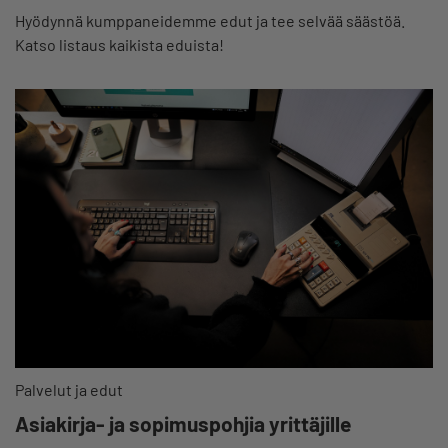
Hyödynnä kumppaneidemme edut ja tee selvää säästöä.
Katso listaus kaikista eduista!
Palvelut ja edut
Asiakirja- ja sopimuspohjia yrittäjille