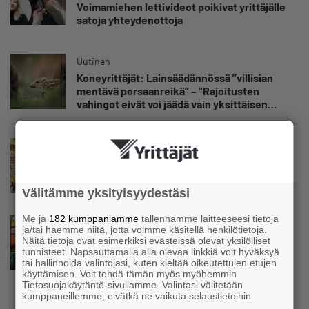
Voimamiehen lettivideot poikivat yrittäjälle
satoja yhteydenottoja
Uutinen
Koneyrittäjät: Lainsäädännössä ”villisian
mentävä porsaanreikä” – ”Rajoitusten
vahingot eivät voi jäädä vain yksittäisen
yrittäjän harteille”
Uutinen
Yrittäjien Mikael Pentikäiseltä YEL-varoitus
hallitukselle: ”Voi tulla ikävä yllätys”
Välitämme yksityisyydestäsi
Me ja
182 kumppaniamme
tallennamme laitteeseesi tietoja
Uutinen
ja/tai haemme niitä, jotta voimme käsitellä henkilötietoja.
Matti Korvela on yrittäjänä harvinaisuus:
Näitä tietoja ovat esimerkiksi evästeissä olevat yksilölliset
”Asiakkainani on eturivin muusikoita niin
tunnisteet. Napsauttamalla alla olevaa linkkiä voit hyväksyä
tai hallinnoida valintojasi, kuten kieltää oikeutettujen etujen
Euroopasta kuin Yhdysvalloistakin”
käyttämisen. Voit tehdä tämän myös myöhemmin
Tietosuojakäytäntö-sivullamme. Valintasi välitetään
kumppaneillemme, eivätkä ne vaikuta selaustietoihin.