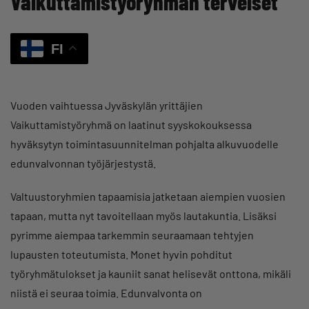
Vaikuttamistyöryhmän terveiset
FI
Vuoden vaihtuessa Jyväskylän yrittäjien
Vaikuttamistyöryhmä on laatinut syyskokouksessa
hyväksytyn toimintasuunnitelman pohjalta alkuvuodelle
edunvalvonnan työjärjestystä.
Valtuustoryhmien tapaamisia jatketaan aiempien vuosien
tapaan, mutta nyt tavoitellaan myös lautakuntia. Lisäksi
pyrimme aiempaa tarkemmin seuraamaan tehtyjen
lupausten toteutumista. Monet hyvin pohditut
työryhmätulokset ja kauniit sanat helisevät onttona, mikäli
niistä ei seuraa toimia. Edunvalvonta on