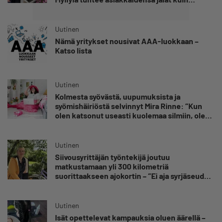
omansa
Uutinen
Nämä yritykset nousivat AAA-luokkaan –
Katso lista
Uutinen
Kolmesta syövästä, uupumuksista ja
syömishäiriöstä selvinnyt Mira Rinne: ”Kun
olen katsonut useasti kuolemaa silmiin, olen
oppinut kestämään myös yrittäjyyteen
kuuluvaa epävarmuutta”
Uutinen
Siivousyrittäjän työntekijä joutuu
matkustamaan yli 300 kilometriä
suorittaakseen ajokortin – ”Ei aja syrjäseudun
etua”
Uutinen
Isät opettelevat kampauksia oluen äärellä –