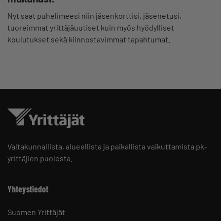
Nyt saat puhelimeesi niin jäsenkorttisi, jäsenetusi,
tuoreimmat yrittäjäuutiset kuin myös hyödylliset
koulutukset sekä kiinnostavimmat tapahtumat.
Valtakunnallista, alueellista ja paikallista vaikuttamista pk-
yrittäjien puolesta.
Yhteystiedot
Suomen Yrittäjät