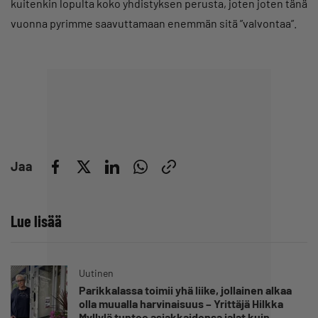
kuitenkin lopulta koko yhdistyksen perusta, joten joten tänä
vuonna pyrimme saavuttamaan enemmän sitä ”valvontaa”.
Jaa
Lue lisää
Uutinen
Parikkalassa toimii yhä liike, jollainen alkaa
olla muualla harvinaisuus – Yrittäjä Hilkka
Myllylä tuntee asiakkaidensa jalat kuin