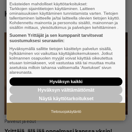
Evästeiden mahdolliset käyttötarkoitukset:
Tarkkojen sijaintitietojen käyttäminen. Laitteen
Katso myös
ominaisuuksien käyttäminen tunnistamista varten. Tietojen
tallentaminen laitteelle ja/tai laitteella olevien tietojen käyttö.
Kohdennettu mainonta ja personoitu sisältö, mainonnan ja
sisällön mittaus, yleisötutkimus ja palvelujen kehittäminen .
Suomen Yrittäjät ja sen kumppanit tarvitsevat
suostumuksesi seuraaviin:
Hyväksymällä sallitte tietojen käsittelyn palvelun sisällä,
hylkääminen voi vaikuttaa käyttäjäkokemukseen. Jotkut
kolmannen osapuolen myyjät voivat käyttää oikeutettua
etuaan toimiakseen, voit vastustaa sitä tai muuttaa muita
asetuksia milloin tahansa valitsemalla 'Asetukset' sivun
alareunasta.
Hyväksyn kaikki
Hyväksyn välttämättömät
Näytä käyttötarkoitukset
Tietosuojakäytäntö
Palvelut ja edut
Yrittäjä, älä jää ongelmasi kanssa yksin!