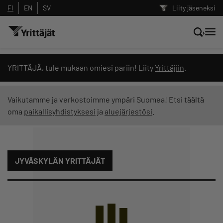
FI
EN
SV
Liity jäseneksi
Hae sivustolta tai kysy suoraan
YRITTÄJÄ, tule mukaan omiesi pariin! Liity
Yrittäjiin
.
Yrittäjien tekoälyltä
Vaikutamme ja verkostoimme ympäri Suomea! Etsi täältä
oma
paikallisyhdistyksesi
ja
aluejärjestösi
.
Hae
Suodata hakutuloksia: näytä kaikki sisältö
JYVÄSKYLÄN YRITTÄJÄT