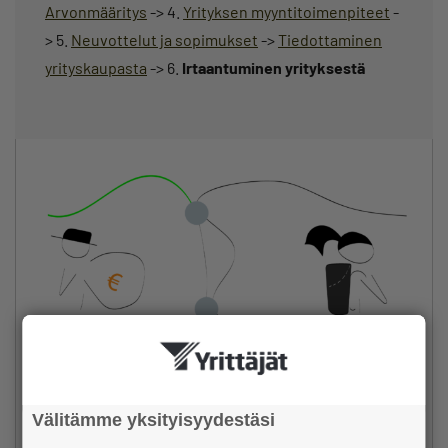
Arvonmääritys
-> 4.
Yrityksen myyntitoimenpiteet
-
> 5.
Neuvottelut ja sopimukset
->
Tiedottaminen
yrityskaupasta
-> 6.
Irtaantuminen yrityksestä
Välitämme yksityisyydestäsi