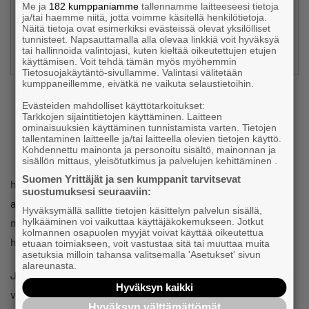
Me ja
182 kumppaniamme
tallennamme laitteeseesi tietoja
ja/tai haemme niitä, jotta voimme käsitellä henkilötietoja.
Näitä tietoja ovat esimerkiksi evästeissä olevat yksilölliset
tunnisteet. Napsauttamalla alla olevaa linkkiä voit hyväksyä
tai hallinnoida valintojasi, kuten kieltää oikeutettujen etujen
käyttämisen. Voit tehdä tämän myös myöhemmin
Tietosuojakäytäntö-sivullamme. Valintasi välitetään
K
kumppaneillemme, eivätkä ne vaikuta selaustietoihin.
auppakirjassa on yleensä sovittu, onko myyjä
Evästeiden mahdolliset käyttötarkoitukset:
Tarkkojen sijaintitietojen käyttäminen. Laitteen
mukana toiminnassa vielä jonkun aikaa
ominaisuuksien käyttäminen tunnistamista varten. Tietojen
tallentaminen laitteelle ja/tai laitteella olevien tietojen käyttö.
“konsulttina” ja neuvonantajana. Tämä ei ole
Kohdennettu mainonta ja personoitu sisältö, mainonnan ja
sisällön mittaus, yleisötutkimus ja palvelujen kehittäminen .
välttämätöntä, mutta käytännön syistä usein
Suomen Yrittäjät ja sen kumppanit tarvitsevat
hyvä vaihtoehto erityisesti hiljaisen tiedon siirtymistä
suostumuksesi seuraaviin:
ajatellen. On hyvä sopia kirjallisesti, kuinka kauan myyjä on
Hyväksymällä sallitte tietojen käsittelyn palvelun sisällä,
mukana ja mitä tehtäviä hänelle kuuluu tai missä roolissa
hylkääminen voi vaikuttaa käyttäjäkokemukseen. Jotkut
kolmannen osapuolen myyjät voivat käyttää oikeutettua
hän toimii.
etuaan toimiakseen, voit vastustaa sitä tai muuttaa muita
asetuksia milloin tahansa valitsemalla 'Asetukset' sivun
alareunasta.
Joillakin toimialoilla yritystoiminta edellyttää
Hyväksyn kaikki
vastuuhenkilöön sidottuja lupia. Nämä ja mm.
Hyväksyn välttämättömät