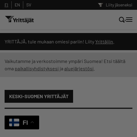
FI
EN
SV
Liity jäseneksi
Hae sivustolta tai kysy suoraan
YRITTÄJÄ, tule mukaan omiesi pariin! Liity
Yrittäjiin
.
Yrittäjien tekoälyltä
Vaikutamme ja verkostoimme ympäri Suomea! Etsi täältä
oma
paikallisyhdistyksesi
ja
aluejärjestösi
.
Hae
Suodata hakutuloksia: näytä kaikki sisältö
KESKI-SUOMEN YRITTÄJÄT
FI