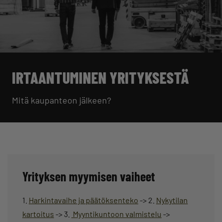
IRTAANTUMINEN YRITYKSESTÄ
Mitä kaupanteon jälkeen?
Yrityksen myymisen vaiheet
1.
Harkintavaihe ja päätöksenteko
-> 2.
Nykytilan
kartoitus
-> 3.
Myyntikuntoon valmistelu
->