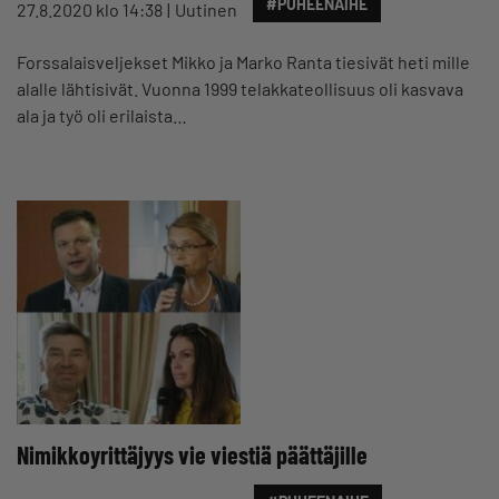
#PUHEENAIHE
27.8.2020 klo 14:38
Uutinen
Forssalaisveljekset Mikko ja Marko Ranta tiesivät heti mille
alalle lähtisivät. Vuonna 1999 telakkateollisuus oli kasvava
ala ja työ oli erilaista…
Nimikkoyrittäjyys vie viestiä päättäjille