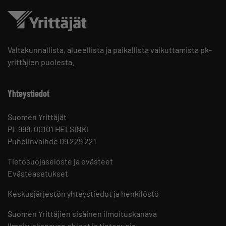
Valtakunnallista, alueellista ja paikallista vaikuttamista pk-
yrittäjien puolesta.
Yhteystiedot
Suomen Yrittäjät
PL 999, 00101 HELSINKI
Puhelinvaihde 09 229 221
Tietosuojaseloste ja evästeet
Evästeasetukset
Keskusjärjestön yhteystiedot ja henkilöstö
Suomen Yrittäjien sisäinen ilmoituskanava
Ilmoituskanavan ohjeet ja tietosuoja