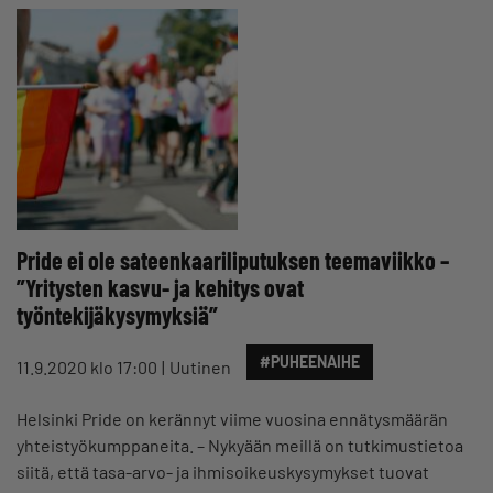
Pride ei ole sateenkaariliputuksen teemaviikko –
”Yritysten kasvu- ja kehitys ovat
työntekijäkysymyksiä”
#PUHEENAIHE
11.9.2020 klo 17:00
Uutinen
Helsinki Pride on kerännyt viime vuosina ennätysmäärän
yhteistyökumppaneita. – Nykyään meillä on tutkimustietoa
siitä, että tasa-arvo- ja ihmisoikeuskysymykset tuovat