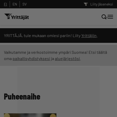
FI
EN
SV
Liity jäseneksi
Hae sivustolta tai kysy suoraan
YRITTÄJÄ, tule mukaan omiesi pariin! Liity
Yrittäjiin
.
Yrittäjien tekoälyltä
Vaikutamme ja verkostoimme ympäri Suomea! Etsi täältä
oma
paikallisyhdistyksesi
ja
aluejärjestösi
.
Hae
Suodata hakutuloksia: näytä kaikki sisältö
Puheenaihe