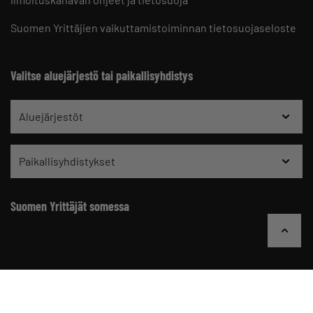
Suomen Yrittäjien vaikuttamistoiminnan tietosuojaseloste
Valitse aluejärjestö tai paikallisyhdistys
Aluejärjestöt
Paikallisyhdistykset
Suomen Yrittäjät somessa