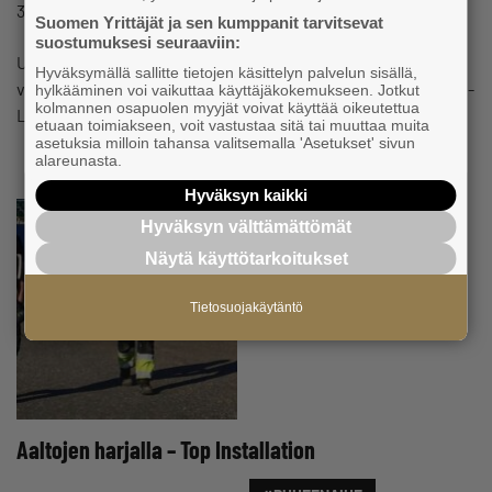
#PUHEENAIHE
31.8.2020 klo 15:37
Uutinen
Suomen Yrittäjät ja sen kumppanit tarvitsevat
suostumuksesi seuraaviin:
UPM:n suunnitelma sulkea Kaipolan tehdas tietää isoja
Hyväksymällä sallitte tietojen käsittelyn palvelun sisällä,
vaikutuksia tehtaan arvoketjuihin. Säiliö- ja teräsrakenne A-
hylkääminen voi vaikuttaa käyttäjäkokemukseen. Jotkut
kolmannen osapuolen myyjät voivat käyttää oikeutettua
Luoto on tehnyt tehtaalle töitä jo 45…
etuaan toimiakseen, voit vastustaa sitä tai muuttaa muita
asetuksia milloin tahansa valitsemalla 'Asetukset' sivun
alareunasta.
Hyväksyn kaikki
Hyväksyn välttämättömät
Näytä käyttötarkoitukset
Tietosuojakäytäntö
Aaltojen harjalla – Top Installation