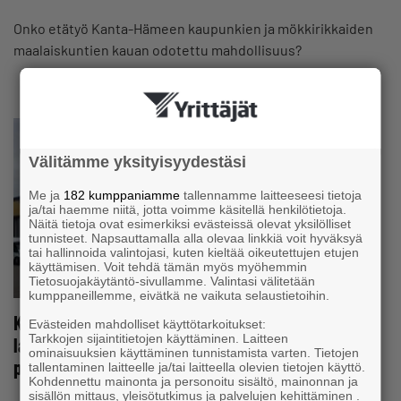
Onko etätyö Kanta-Hämeen kaupunkien ja mökkirikkaiden
maalaiskuntien kauan odotettu mahdollisuus?
Välitämme yksityisyydestäsi
Me ja
182 kumppaniamme
tallennamme laitteeseesi tietoja
ja/tai haemme niitä, jotta voimme käsitellä henkilötietoja.
Näitä tietoja ovat esimerkiksi evästeissä olevat yksilölliset
tunnisteet. Napsauttamalla alla olevaa linkkiä voit hyväksyä
tai hallinnoida valintojasi, kuten kieltää oikeutettujen etujen
käyttämisen. Voit tehdä tämän myös myöhemmin
Tietosuojakäytäntö-sivullamme. Valintasi välitetään
kumppaneillemme, eivätkä ne vaikuta selaustietoihin.
Kaipolan tehtaan sulkusuunnitelma levittää huolta
Evästeiden mahdolliset käyttötarkoitukset:
Tarkkojen sijaintitietojen käyttäminen. Laitteen
laajalti – Konepajayrittäjä: ”Tästäkin pälkähästä
ominaisuuksien käyttäminen tunnistamista varten. Tietojen
päästään jollakin tapaa”
tallentaminen laitteelle ja/tai laitteella olevien tietojen käyttö.
Kohdennettu mainonta ja personoitu sisältö, mainonnan ja
sisällön mittaus, yleisötutkimus ja palvelujen kehittäminen .