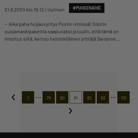
#PUHEENAIHE
21.8.2020 klo 16:12
Uutinen
– Aika paha huijausyritys Postin nimissä! Odotin
suojamaskipakettia saapuvaksi ja luulin, että tämä on
ilmoitus siitä, kertoo helsinkiläinen yrittäjä Sarianne…
…
…
1
79
80
81
82
83
110