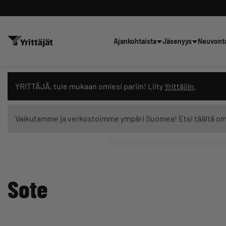
Ajankohtaista
Jäsenyys
Neuvont
Hae sivustolta tai kysy suoraan 
YRITTÄJÄ, tule mukaan omiesi pariin! Liity
Yrittäjiin
.
Vaikutamme ja verkostoimme ympäri Suomea! Etsi täältä o
Suodata hakutuloksia: näytä kaikki sisältö
Sote