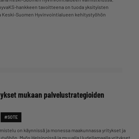
hyvaKS-hankkeen tavoitteena on tuoda yksityisten
a Keski-Suomen Hyvinvointialueen kehitystyöhön
ritykset mukaan palvelustrategioiden
#SOTE
lmistelu on käynnissä ja monessa maakunnassa yritykset ja
lutyöhön. Myös Helsingissä ja muualla Uudellamaalla yritykset