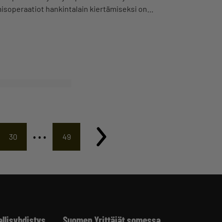
misoperaatiot hankintalain kiertämiseksi on…
…
30
49
allisyhdistys
Suomen Yrittäjät somessa