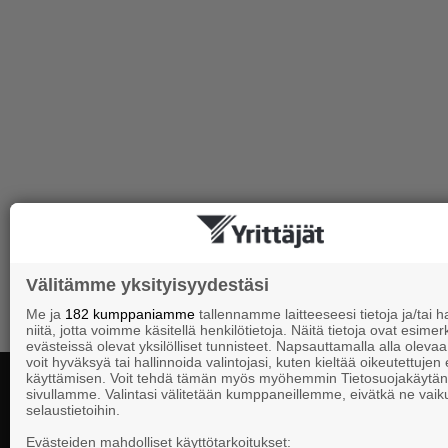
Välitämme yksityisyydestäsi
Me ja
182 kumppaniamme
tallennamme laitteeseesi tietoja ja/tai
niitä, jotta voimme käsitellä henkilötietoja. Näitä tietoja ovat esimerk
evästeissä olevat yksilölliset tunnisteet. Napsauttamalla alla olevaa 
voit hyväksyä tai hallinnoida valintojasi, kuten kieltää oikeutettujen
käyttämisen. Voit tehdä tämän myös myöhemmin Tietosuojakäytän
sivullamme. Valintasi välitetään kumppaneillemme, eivätkä ne vaik
selaustietoihin.
Yhteystiedot
Evästeiden mahdolliset käyttötarkoitukset: