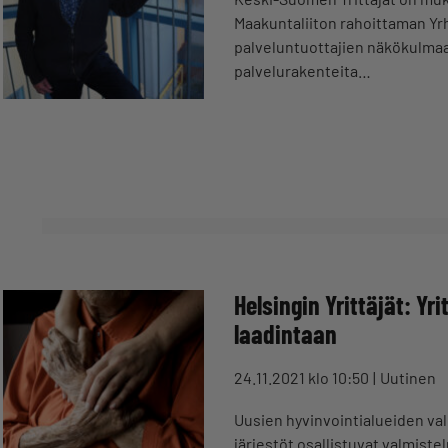
Maakuntaliiton rahoittaman Yr
palveluntuottajien näkökulma
palvelurakenteita…
Helsingin Yrittäjät: Y
laadintaan
24.11.2021 klo 10:50
Uutinen
Uusien hyvinvointialueiden va
järjestöt osallistuvat valmiste