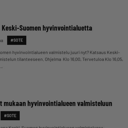
ti Keski-Suomen hyvinvointialuetta
ma
#SOTE
omen hyvinvointialueen valmistelu juuri nyt? Katsaus Keski-
stelun tilanteeseen. Ohjelma Klo 16.00, Tervetuloa Klo 16.05,
n…
t mukaan hyvinvointialueen valmisteluun
#SOTE
kana Keski-Suomen hyvinvointialueen valmistelussa.