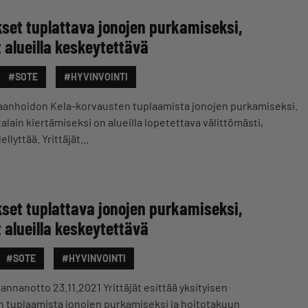
kset tuplattava jonojen purkamiseksi,
 alueilla keskeytettävä
#SOTE
#HYVINVOINTI
airaanhoidon Kela-korvausten tuplaamista jonojen purkamiseksi.
lain kiertämiseksi on alueilla lopetettava välittömästi,
llyttää. Yrittäjät…
kset tuplattava jonojen purkamiseksi,
 alueilla keskeytettävä
#SOTE
#HYVINVOINTI
nnanotto 23.11.2021 Yrittäjät esittää yksityisen
 tuplaamista jonojen purkamiseksi ja hoitotakuun