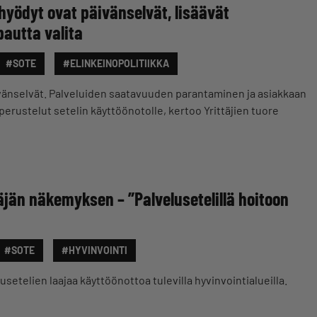
 hyödyt ovat päivänselvät, lisäävät
pautta valita
#SOTE
#ELINKEINOPOLITIIKKA
ivänselvät. Palveluiden saatavuuden parantaminen ja asiakkaan
perustelut setelin käyttöönotolle, kertoo Yrittäjien tuore
äjän näkemyksen – ”Palvelusetelillä hoitoon
#SOTE
#HYVINVOINTI
usetelien laajaa käyttöönottoa tulevilla hyvinvointialueilla.