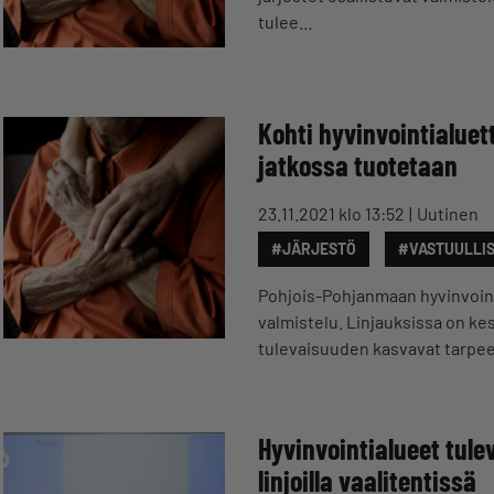
tulee…
Kohti hyvinvointialuett
jatkossa tuotetaan
23.11.2021 klo 13:52
Uutinen
#JÄRJESTÖ
#VASTUULLI
Pohjois-Pohjanmaan hyvinvoint
valmistelu. Linjauksissa on ke
tulevaisuuden kasvavat tarpee
Hyvinvointialueet tule
linjoilla vaalitentissä