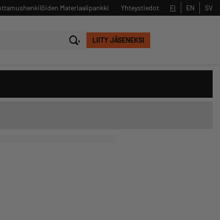
ttamushenkilöiden Materiaalipankki
Yhteystiedot
FI
EN
SV
LIITY JÄSENEKSI
Sulje
Hae