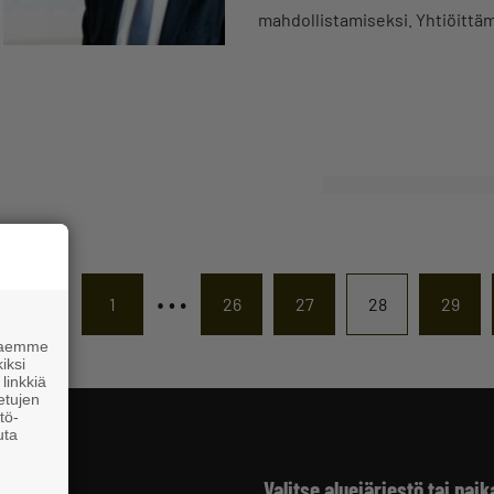
mahdollistamiseksi. Yhtiöittä
…
1
26
27
28
29
 haemme
iksi
linkkiä
 etujen
tö-
uta
Valitse aluejärjestö tai paik