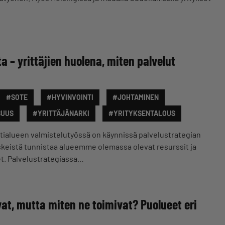
a – yrittäjien huolena, miten palvelut
#SOTE
#HYVINVOINTI
#JOHTAMINEN
SUUS
#YRITTÄJÄNARKI
#YRITYKSENTALOUS
ialueen valmistelutyössä on käynnissä palvelustrategian
skeistä tunnistaa alueemme olemassa olevat resurssit ja
t. Palvelustrategiassa…
vat, mutta miten ne toimivat? Puolueet eri