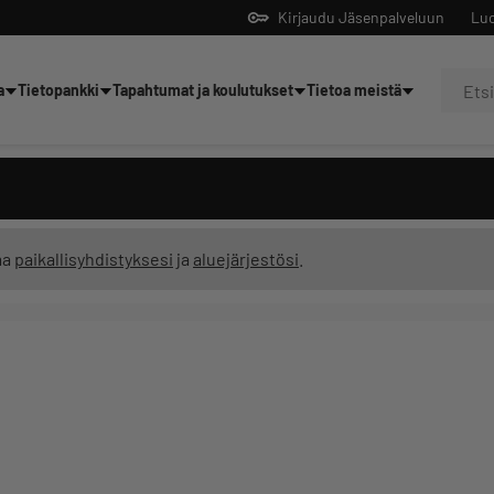
Kirjaudu Jäsenpalveluun
Luo
a
Tietopankki
Tapahtumat ja koulutukset
Tietoa meistä
Yrittäjien tekoälyltä
ma
paikallisyhdistyksesi
ja
aluejärjestösi
.