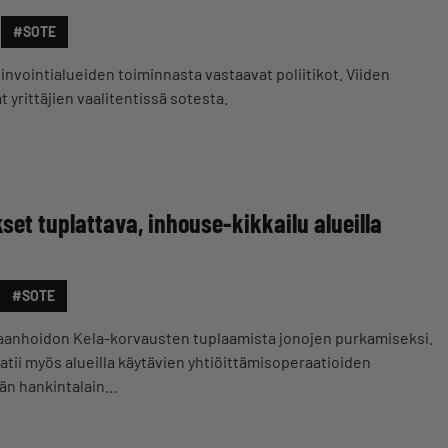
#SOTE
nvointialueiden toiminnasta vastaavat poliitikot. Viiden
 yrittäjien vaalitentissä sotesta.
kset tuplattava, inhouse-kikkailu alueilla
#SOTE
airaanhoidon Kela-korvausten tuplaamista jonojen purkamiseksi.
atii myös alueilla käytävien yhtiöittämisoperaatioiden
ään hankintalain…