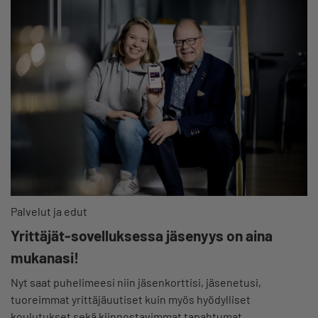
Palvelut ja edut
Yrittäjät-sovelluksessa jäsenyys on aina
mukanasi!
Nyt saat puhelimeesi niin jäsenkorttisi, jäsenetusi,
tuoreimmat yrittäjäuutiset kuin myös hyödylliset
koulutukset sekä kiinnostavimmat tapahtumat.