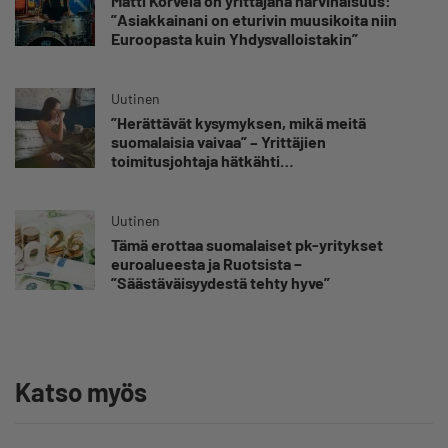
Matti Korvela on yrittäjänä harvinaisuus:
”Asiakkainani on eturivin muusikoita niin
Euroopasta kuin Yhdysvalloistakin”
Uutinen
”Herättävät kysymyksen, mikä meitä
suomalaisia vaivaa” – Yrittäjien
toimitusjohtaja hätkähti
sairauspoissaolotilastoa
Uutinen
Tämä erottaa suomalaiset pk-yritykset
euroalueesta ja Ruotsista −
”Säästäväisyydestä tehty hyve”
Katso myös