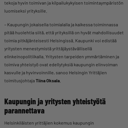
tekoja hyvin toimivan ja kilpailukykyisen toimintaympäristön
luomiseksi yrityksille.
– Kaupungin jokaisella toimialalla ja kaikessa toiminnassa
pitää huolehtia siitä, että yrityksillä on hyvät mahdollisuudet
toimia pitkäjänteisesti Helsingissä. Kaupunki voi edistää
yritysten menestymistä yrittäjäystävällisellä
elinkeinopolitiikalla. Yritysten tarpeiden ymmärtäminen ja
toimiva yhteistyö ovat edellytyksiä kaupungin elinvoiman
kasvulle ja hyvinvoinnille, sanoo Helsingin Yrittäjien
toimitusjohtaja
Tiina Oksala
.
Kaupungin ja yritysten yhteistyötä
parannettava
Helsinkiläisten yrittäjien kokemus kaupungin