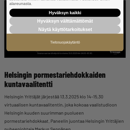
alareunasta.
Hyväksyn kaikki
Hyväksyn välttämättömät
Näytä käyttötarkoitukset
Tietosuojakäytäntö
Helsingin pormestariehdokkaiden
kuntavaalitentti
Helsingin Yrittäjät järjestää 13.3.2025 klo 14–15.30
virtuaalisen kuntavaalitentin, joka kokoaa vaalistudioon
Helsingin kuuden suurimman puolueen
pormestariehdokkaat. Paneelin juontaa Helsingin Yrittäjien
puheenjohtaja Markus Seppänen.