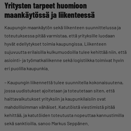
Yritysten tarpeet huomioon
maankäytössä ja liikenteessä
Kaupungin maankäytön sekä liikenteen suunnittelussa ja
toteutuksessa pitää varmistaa, että yrityksille luodaan
hyvät edellytykset toimia kaupungissa. Liikenteen
sujuvuutta erilaisilla kulkumuodoilla tulee kehittää niin, että
asiointi- ja työmatkaliikenne sekä logistiikka toimivat hyvin
eri puolilla kaupunkia.
– Kaupungin liikennettä tulee suunnitella kokonaisuutena,
jossa uudistukset ajoitetaan ja toteutetaan siten, että
haittavaikutukset yrityksiin ja kaupunkilaisiin ovat
mahdollisimman vähäiset. Katutöistä viestimistä pitää
kehittää, ja katutöiden toteutusta nopeuttaa kannustimilla
sekä sanktioilla, sanoo Markus Seppänen.