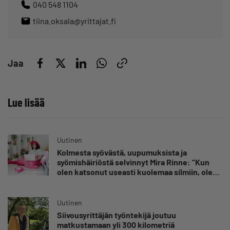
040 548 1104
tiina.oksala@yrittajat.fi
Jaa
Lue lisää
Uutinen
Kolmesta syövästä, uupumuksista ja
syömishäiriöstä selvinnyt Mira Rinne: ”Kun
olen katsonut useasti kuolemaa silmiin, olen
oppinut kestämään myös yrittäjyyteen
kuuluvaa epävarmuutta”
Uutinen
Siivousyrittäjän työntekijä joutuu
matkustamaan yli 300 kilometriä