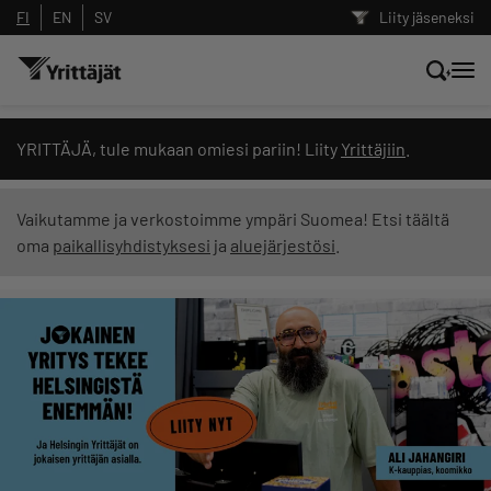
FI
EN
SV
Liity jäseneksi
Hae sivustolta tai kysy suoraan
YRITTÄJÄ, tule mukaan omiesi pariin! Liity
Yrittäjiin
.
Yrittäjien tekoälyltä
Vaikutamme ja verkostoimme ympäri Suomea! Etsi täältä
oma
paikallisyhdistyksesi
ja
aluejärjestösi
.
Hae
Suodata hakutuloksia: näytä kaikki sisältö