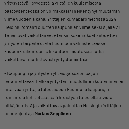
yritysystävällisyydestä ja yrittäjien kuulemisesta
päätöksenteossa on voimakkaasti heikentynyt muutaman
viime vuoden aikana. Yrittäjien kuntabarometrissa 2024
Helsinki romahti suurten kaupunkien viimeiseksi sijalle 21.
Tähän ovat vaikuttaneet etenkin kokemukset siitä, ettei
yritysten tarpeita oteta huomioon valmisteltaessa
kaupunkirakenteen ja liikenteen muutoksia, jotka
vaikuttavat merkittävästi yritystoimintaan.
– Kaupungin ja yritysten yhteistyössä on paljon
parannettavaa. Pelkkä yritysten muodollinen kuuleminen ei
riitä, vaan yrittäjiä tulee aidosti kuunnella kaupungin
toimintoja kehitettäessä. Yhteistyön tulee olla tiivistä,
pitkäjänteistä ja vaikuttavaa, painottaa Helsingin Yrittäjien
puheenjohtaja
Markus Seppänen
.