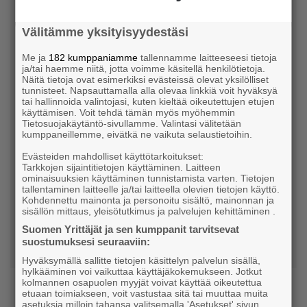
Toimivat sote-palvelut
Välitämme yksityisyydestäsi
Tutustu alueellisiin painopisteisiin >
Me ja
182 kumppaniamme
tallennamme laitteeseesi tietoja
ja/tai haemme niitä, jotta voimme käsitellä henkilötietoja.
Näitä tietoja ovat esimerkiksi evästeissä olevat yksilölliset
Yrittäjäjärjestön yhteiset valtakunnalliset kunta- ja
tunnisteet. Napsauttamalla alla olevaa linkkiä voit hyväksyä
tai hallinnoida valintojasi, kuten kieltää oikeutettujen etujen
aluevaaliohjelmat 2025 tarjoavat yli sata ratkaisua
käyttämisen. Voit tehdä tämän myös myöhemmin
siihen, miten Suomi voi paikallistasolta lähtien
Tietosuojakäytäntö-sivullamme. Valintasi välitetään
kumppaneillemme, eivätkä ne vaikuta selaustietoihin.
menestyä osaamisella ja yrittäjämäisellä
Evästeiden mahdolliset käyttötarkoitukset:
asenteella.
Tarkkojen sijaintitietojen käyttäminen. Laitteen
ominaisuuksien käyttäminen tunnistamista varten. Tietojen
tallentaminen laitteelle ja/tai laitteella olevien tietojen käyttö.
Tutustu ohjelmiin Suomen Yrittäjien vaalisivustolla
Kohdennettu mainonta ja personoitu sisältö, mainonnan ja
sisällön mittaus, yleisötutkimus ja palvelujen kehittäminen .
>
Suomen Yrittäjät ja sen kumppanit tarvitsevat
suostumuksesi seuraaviin:
Hyväksymällä sallitte tietojen käsittelyn palvelun sisällä,
hylkääminen voi vaikuttaa käyttäjäkokemukseen. Jotkut
kolmannen osapuolen myyjät voivat käyttää oikeutettua
etuaan toimiakseen, voit vastustaa sitä tai muuttaa muita
asetuksia milloin tahansa valitsemalla 'Asetukset' sivun