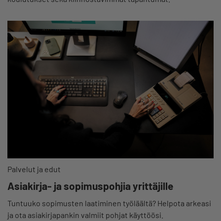
Palvelut ja edut
Asiakirja- ja sopimuspohjia yrittäjille
Tuntuuko sopimusten laatiminen työläältä? Helpota arkeasi
ja ota asiakirjapankin valmiit pohjat käyttöösi.