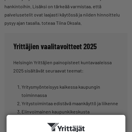
hankintoihin. Lisäksi on tärkeää varmistaa, että
palvelusetelit ovat laajasti käytössä ja niiden hinnoittelu
pysyy ajan tasalla, toteaa Tiina Oksala.
Yrittäjien vaalitavoitteet 2025
Helsingin Yrittäjien painopisteet kuntavaaleissa
2025 sisältävät seuraavat teemat:
Yritysmyönteisyys kaikessa kaupungin
toiminnassa
Yritystoimintaa edistävä maankäyttö ja liikenne
Elinvoimainen kaupunkikeskusta
Reilu ja avoin kilpailu
Yrittäjyyskasvatus ja yrityspalvelut