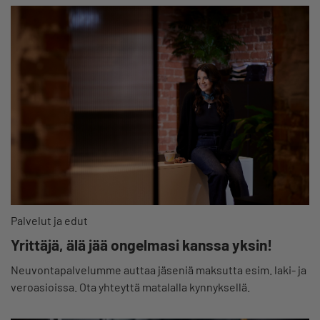
Palvelut ja edut
Yrittäjä, älä jää ongelmasi kanssa yksin!
Neuvontapalvelumme auttaa jäseniä maksutta esim. laki- ja
veroasioissa. Ota yhteyttä matalalla kynnyksellä.