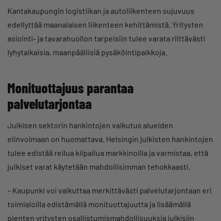
Kantakaupungin logistiikan ja autoliikenteen sujuvuus
edellyttää maanalaisen liikenteen kehittämistä. Yritysten
asiointi- ja tavarahuollon tarpeisiin tulee varata riittävästi
lyhytaikaisia, maanpäällisiä pysäköintipaikkoja.
Monituottajuus parantaa
palvelutarjontaa
Julkisen sektorin hankintojen vaikutus alueiden
elinvoimaan on huomattava. Helsingin julkisten hankintojen
tulee edistää reilua kilpailua markkinoilla ja varmistaa, että
julkiset varat käytetään mahdollisimman tehokkaasti.
– Kaupunki voi vaikuttaa merkittävästi palvelutarjontaan eri
toimialoilla edistämällä monituottajuutta ja lisäämällä
pienten yritysten osallistumismahdollisuuksia julkisiin