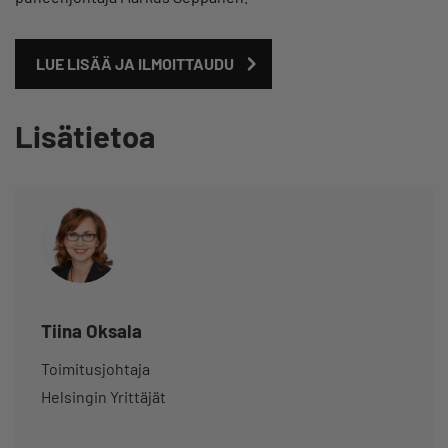
LUE LISÄÄ JA ILMOITTAUDU
Lisätietoa
Tiina Oksala
Toimitusjohtaja
Helsingin Yrittäjät