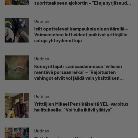
suorittaakseen ajokortin – ”Ei aja syrjäseudun
etua”
Uutinen
Isät opettelevat kampauksia oluen äärellä –
Voimamiehen lettivideot poikivat yrittäjälle
satoja yhteydenottoja
Uutinen
Koneyrittäjät: Lainsäädännössä ”villisian
mentävä porsaanreikä” – ”Rajoitusten
vahingot eivät voi jäädä vain yksittäisen
yrittäjän harteille”
Uutinen
Yrittäjien Mikael Pentikäiseltä YEL-varoitus
hallitukselle: ”Voi tulla ikävä yllätys”
Uutinen