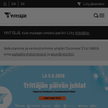
FI
EN
SV
Liity jäseneksi
Hae sivustolta tai kysy suoraan
YRITTÄJÄ, tule mukaan omiesi pariin! Liity
Yrittäjiin
.
Yrittäjien tekoälyltä
Vaikutamme ja verkostoimme ympäri Suomea! Etsi täältä
oma
paikallisyhdistyksesi
ja
aluejärjestösi
.
Hae
Suodata hakutuloksia: näytä kaikki sisältö