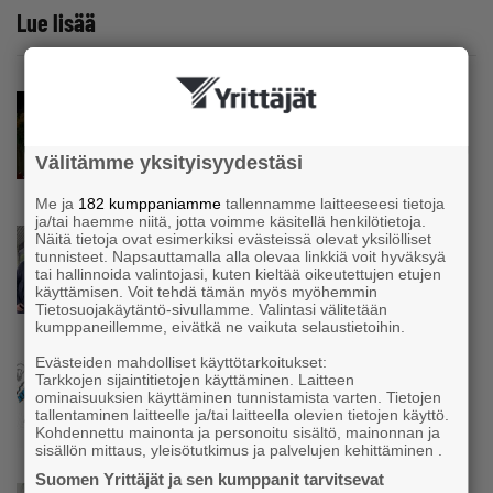
Lue lisää
Uutinen
Pirkanmaan Yrittäjät: YEL-uudistuksen
suunta on oikea – ajantasaiset tulotiedot
Välitämme yksityisyydestäsi
käyttöön ja työtulo työpanoksen mukaan
Me ja
182 kumppaniamme
tallennamme laitteeseesi tietoja
ja/tai haemme niitä, jotta voimme käsitellä henkilötietoja.
Uutinen
Näitä tietoja ovat esimerkiksi evästeissä olevat yksilölliset
tunnisteet. Napsauttamalla alla olevaa linkkiä voit hyväksyä
Parikkalassa toimii yhä liike, jollainen alkaa
tai hallinnoida valintojasi, kuten kieltää oikeutettujen etujen
olla muualla harvinaisuus – Yrittäjä Hilkka
käyttämisen. Voit tehdä tämän myös myöhemmin
Myllylä tuntee asiakkaidensa jalat kuin
Tietosuojakäytäntö-sivullamme. Valintasi välitetään
omansa
kumppaneillemme, eivätkä ne vaikuta selaustietoihin.
Evästeiden mahdolliset käyttötarkoitukset:
Uutinen
Tarkkojen sijaintitietojen käyttäminen. Laitteen
Nämä yritykset nousivat AAA-luokkaan –
ominaisuuksien käyttäminen tunnistamista varten. Tietojen
tallentaminen laitteelle ja/tai laitteella olevien tietojen käyttö.
Katso lista
Kohdennettu mainonta ja personoitu sisältö, mainonnan ja
sisällön mittaus, yleisötutkimus ja palvelujen kehittäminen .
Suomen Yrittäjät ja sen kumppanit tarvitsevat