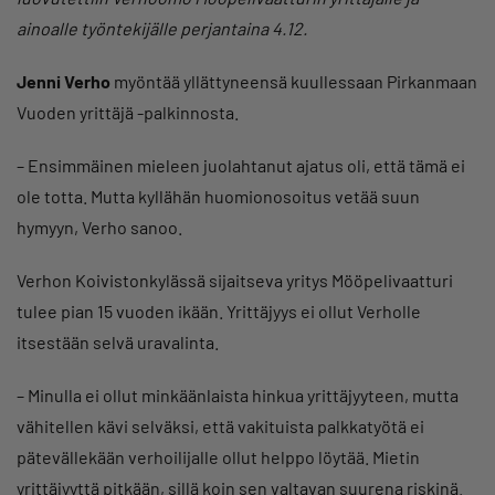
ainoalle työntekijälle perjantaina 4.12.
Jenni Verho
myöntää yllättyneensä kuullessaan Pirkanmaan
Vuoden yrittäjä -palkinnosta.
– Ensimmäinen mieleen juolahtanut ajatus oli, että tämä ei
ole totta. Mutta kyllähän huomionosoitus vetää suun
hymyyn, Verho sanoo.
Verhon Koivistonkylässä sijaitseva yritys Mööpelivaatturi
tulee pian 15 vuoden ikään. Yrittäjyys ei ollut Verholle
itsestään selvä uravalinta.
– Minulla ei ollut minkäänlaista hinkua yrittäjyyteen, mutta
vähitellen kävi selväksi, että vakituista palkkatyötä ei
pätevällekään verhoilijalle ollut helppo löytää. Mietin
yrittäjyyttä pitkään, sillä koin sen valtavan suurena riskinä.