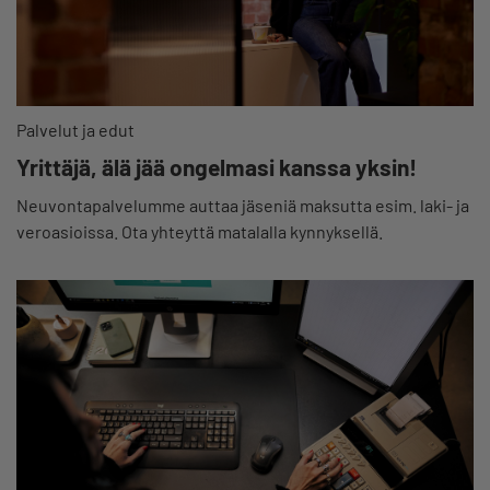
Palvelut ja edut
Yrittäjä, älä jää ongelmasi kanssa yksin!
Neuvontapalvelumme auttaa jäseniä maksutta esim. laki- ja
veroasioissa. Ota yhteyttä matalalla kynnyksellä.