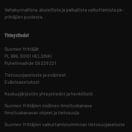
Valtakunnallista, alueellista ja paikallista vaikuttamista pk-
yrittäjien puolesta.
Yhteystiedot
Suomen Yrittäjät
PL 999, 00101 HELSINKI
Puhelinvaihde 09 229 221
Tietosuojaseloste ja evästeet
Evästeasetukset
Keskusjärjestön yhteystiedot ja henkilöstö
Suomen Yrittäjien sisäinen ilmoituskanava
Ilmoituskanavan ohjeet ja tietosuoja
Suomen Yrittäjien vaikuttamistoiminnan tietosuojaseloste