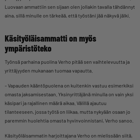
Luovaan ammattiin sen sijaan olen jollakin tavalla tähdännyt
aina, sillä minulle on tärkeää, että työstäni jää näkyvä jälki.
Käsityöläisammatti on myös
ympäristöteko
Työnsä parhaina puolina Verho pitää sen vaihtelevuutta ja
yrittäjyyden mukanaan tuomaa vapautta.
– Vapauden kääntöpuolena on kuitenkin vastuu esimerkiksi
omasta jaksamisestaan. Yksinyrittäjänä minulla on vain yksi
käsipari ja rajallinen määrä aikaa. Välillä ajautuu
tilanteeseen, jossa työtä on liikaa, mutta nykyään osaan jo
paremmin huolehtia omasta hyvinvoinnistani, Verho sanoo.
Käsityöläisammatin harjoittajana Verho on mielissään siitä,