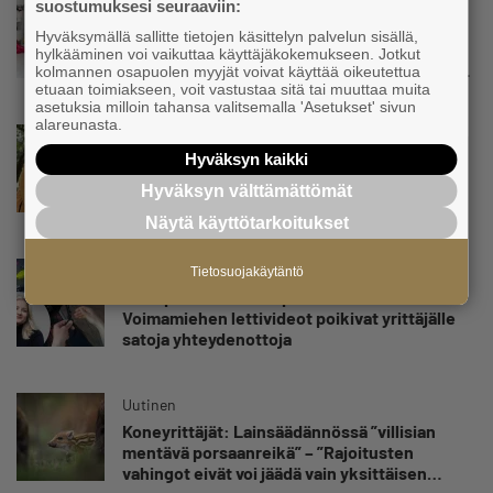
Uutinen
suostumuksesi seuraaviin:
Kolmesta syövästä, uupumuksista ja
Hyväksymällä sallitte tietojen käsittelyn palvelun sisällä,
syömishäiriöstä selvinnyt Mira Rinne: ”Kun
hylkääminen voi vaikuttaa käyttäjäkokemukseen. Jotkut
olen katsonut useasti kuolemaa silmiin, olen
kolmannen osapuolen myyjät voivat käyttää oikeutettua
oppinut kestämään myös yrittäjyyteen
etuaan toimiakseen, voit vastustaa sitä tai muuttaa muita
asetuksia milloin tahansa valitsemalla 'Asetukset' sivun
kuuluvaa epävarmuutta”
alareunasta.
Uutinen
Hyväksyn kaikki
Siivousyrittäjän työntekijä joutuu
matkustamaan yli 300 kilometriä
Hyväksyn välttämättömät
suorittaakseen ajokortin – ”Ei aja syrjäseudun
Näytä käyttötarkoitukset
etua”
Uutinen
Tietosuojakäytäntö
Isät opettelevat kampauksia oluen äärellä –
Voimamiehen lettivideot poikivat yrittäjälle
satoja yhteydenottoja
Uutinen
Koneyrittäjät: Lainsäädännössä ”villisian
mentävä porsaanreikä” – ”Rajoitusten
vahingot eivät voi jäädä vain yksittäisen