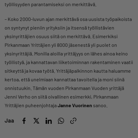
työllisyyden parantamiseksi on merkittävä.
– Koko 2000-luvun ajan merkittävä osa uusista työpaikoista
on syntynyt pieniin yrityksiin ja itsensä työllistävien
yksinyrittäjien osuus siitä on merkittävä. Esimerkiksi
Pirkanmaan Yrittäjien yli 8000 jäsenestä yli puolet on
yksinyrittäjiä. Monilla aloilla yrittäjyys on lähes ainoa keino
työllistyä, ja kannattavan liiketoiminnan rakentaminen vaatii
sitkeyttä ja kovaa työtä. Yrittäjäpalkinnon kautta haluamme
kertoa, että unelmiaan kannattaa tavoitella ja moni siinä
onnistuukin. Tämän vuoden Pirkanmaan Vuoden yrittäjä
Jenni Verho on siitä oivallinen esimerkki, Pirkanmaan
Yrittäjien puheenjohtaja
Janne Vuorinen
sanoo.
Jaa