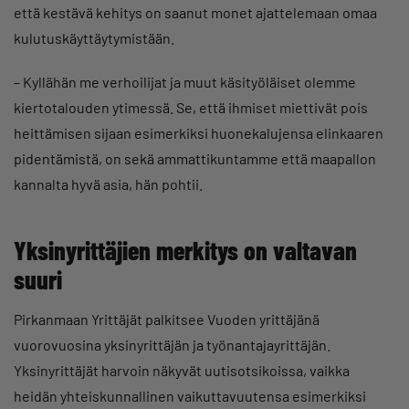
että kestävä kehitys on saanut monet ajattelemaan omaa
kulutuskäyttäytymistään.
– Kyllähän me verhoilijat ja muut käsityöläiset olemme
kiertotalouden ytimessä. Se, että ihmiset miettivät pois
heittämisen sijaan esimerkiksi huonekalujensa elinkaaren
pidentämistä, on sekä ammattikuntamme että maapallon
kannalta hyvä asia, hän pohtii.
Yksinyrittäjien merkitys on valtavan
suuri
Pirkanmaan Yrittäjät palkitsee Vuoden yrittäjänä
vuorovuosina yksinyrittäjän ja työnantajayrittäjän.
Yksinyrittäjät harvoin näkyvät uutisotsikoissa, vaikka
heidän yhteiskunnallinen vaikuttavuutensa esimerkiksi