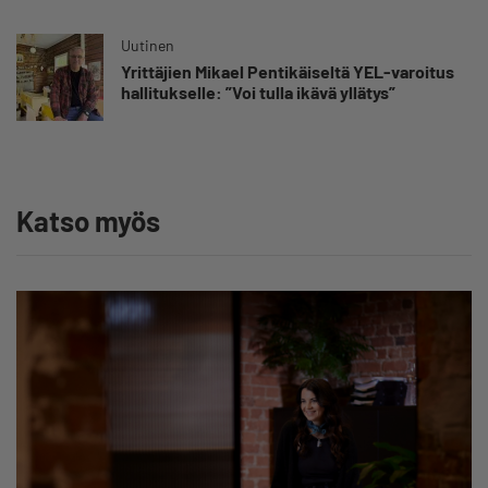
yrittäjän harteille”
Uutinen
Yrittäjien Mikael Pentikäiseltä YEL-varoitus
hallitukselle: ”Voi tulla ikävä yllätys”
Katso myös