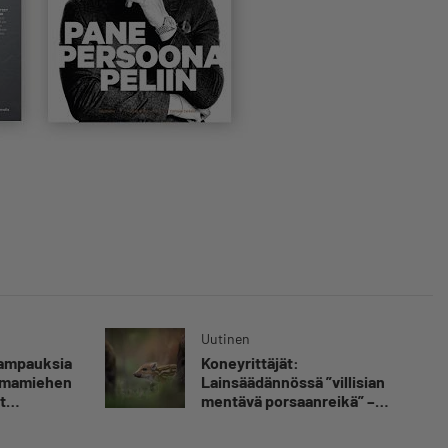
Uutinen
kampauksia
Koneyrittäjät:
oimamiehen
Lainsäädännössä ”villisian
t
mentävä porsaanreikä” –
”Rajoitusten vahingot eivät
voi jäädä vain yksittäisen