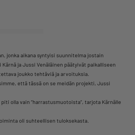
aan, jonka aikana syntyisi suunnitelma jostain
i Kärnä ja Jussi Venäläinen päätyivät paikalliseen
ettava joukko tehtäviä ja arvoituksia.
imme, että tässä on se meidän projekti, Jussi
ti olla vain ”harrastusmuotoista”, tarjota Kärnälle
toiminta oli suhteellisen tuloksekasta.