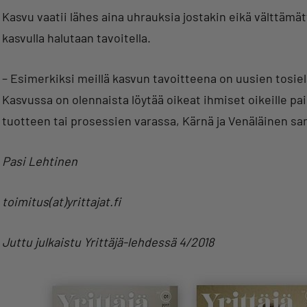
Kasvu vaatii lähes aina uhrauksia jostakin eikä välttämät
kasvulla halutaan tavoitella.
– Esimerkiksi meillä kasvun tavoitteena on uusien tosi
Kasvussa on olennaista löytää oikeat ihmiset oikeille paik
tuotteen tai prosessien varassa, Kärnä ja Venäläinen sa
Pasi Lehtinen
toimitus(at)yrittajat.fi
Juttu julkaistu Yrittäjä-lehdessä 4/2018