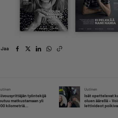
Jaa
utinen
Uutinen
iivousyrittäjän työntekijä
Isät opettelevat 
outuu matkustamaan yli
oluen äärellä – V
00 kilometriä
lettivideot poikiva
uorittaakseen ajokortin –
yrittäjälle satoja
Ei aja syrjäseudun etua”
yhteydenottoja