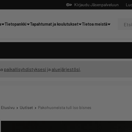
Kirjaudu Jäsenpalveluun
Luo
a
Tietopankki
Tapahtumat ja koulutukset
Tietoa meistä
Yrittäjien tekoälyltä
ma
paikallisyhdistyksesi
ja
aluejärjestösi
.
Etusivu
Uutiset
Pakohuoneista tuli iso bisnes