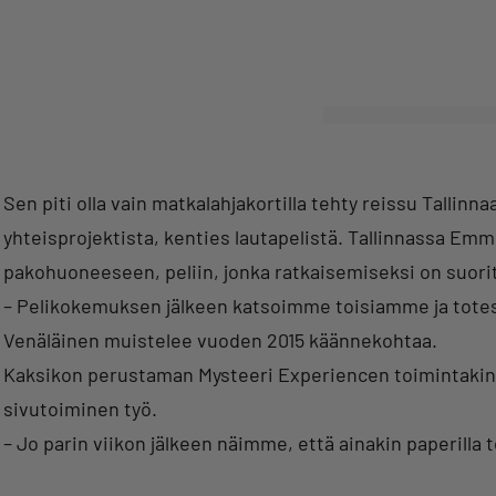
Sen piti olla vain matkalahjakortilla tehty reissu Tallinn
yhteisprojektista, kenties lautapelistä. Tallinnassa Emm
pakohuoneeseen, peliin, jonka ratkaisemiseksi on suorit
– Pelikokemuksen jälkeen katsoimme toisiamme ja totes
Venäläinen muistelee vuoden 2015 käännekohtaa.
Kaksikon perustaman Mysteeri Experiencen toimintakin pi
sivutoiminen työ.
– Jo parin viikon jälkeen näimme, että ainakin paperilla 