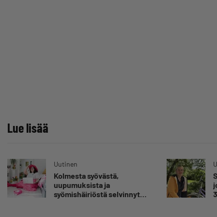
Lue lisää
Uutinen
U
Kolmesta syövästä,
S
uupumuksista ja
j
syömishäiriöstä selvinnyt
3
Mira Rinne: ”Kun olen
s
katsonut useasti kuolemaa
”