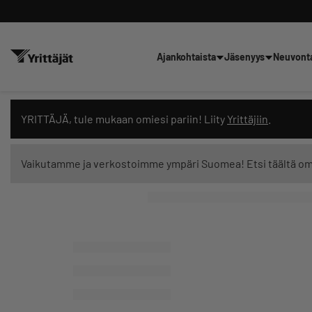
Ajankohtaista
Jäsenyys
Neuvont
Hae sivustolta tai kysy suoraan 
YRITTÄJÄ, tule mukaan omiesi pariin! Liity
Yrittäjiin
.
Vaikutamme ja verkostoimme ympäri Suomea! Etsi täältä o
Suodata hakutuloksia: näytä kaikki sisältö