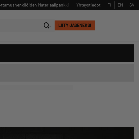
ttamushenkilöiden Materiaalipankki
Yhteystiedot
FI
EN
SV
LIITY JÄSENEKSI
Sulje
Hae