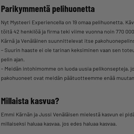
Parikymmentä pelihuonetta
Nyt Mysteeri Experiencella on 19 omaa pelihuonetta. Kävi
töitä 42 henkilöä ja firma teki viime vuonna noin 770 00
Kärnä ja Venäläinen suunnittelevat itse pakohuonepelin
– Suurin haaste ei ole tarinan keksiminen vaan sen tote
pelin ajan.
– Meidän intohimomme on luoda uusia pelikonsepteja, jo
pakohuoneet ovat meidän päätuotteemme enää muutaman
Millaista kasvua?
Emmi Kärnän ja Jussi Venäläisen mielestä kasvun ei pidä 
millaiseksi haluaa kasvaa, jos edes haluaa kasvaa.