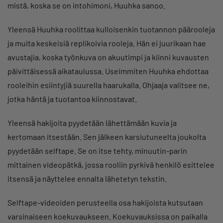
mistä, koska se on intohimoni, Huuhka sanoo.
Yleensä Huuhka roolittaa kulloisenkin tuotannon päärooleja
ja muita keskeisiä replikoivia rooleja. Hän ei juurikaan hae
avustajia, koska työnkuva on akuutimpi ja kiinni kuvausten
päivittäisessä aikataulussa. Useimmiten Huuhka ehdottaa
rooleihin esiintyjiä suurella haarukalla. Ohjaaja valitsee ne,
jotka häntä ja tuotantoa kiinnostavat.
Yleensä hakijoita pyydetään lähettämään kuvia ja
kertomaan itsestään. Sen jälkeen karsiutuneelta joukolta
pyydetään selftape. Se on itse tehty, minuutin-parin
mittainen videopätkä, jossa rooliin pyrkivä henkilö esittelee
itsensä ja näyttelee ennalta lähetetyn tekstin.
Selftape-videoiden perusteella osa hakijoista kutsutaan
varsinaiseen koekuvaukseen. Koekuvauksissa on paikalla