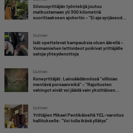
Siivousyrittäjän työntekijä joutuu
matkustamaan yli 300 kilometriä
suorittaakseen ajokortin – ”Ei aja syrjäseudun
etua”
Uutinen
Isät opettelevat kampauksia oluen äärellä –
Voimamiehen lettivideot poikivat yrittäjälle
satoja yhteydenottoja
Uutinen
Koneyrittäjät: Lainsäädännössä ”villisian
mentävä porsaanreikä” – ”Rajoitusten
vahingot eivät voi jäädä vain yksittäisen
yrittäjän harteille”
Uutinen
Yrittäjien Mikael Pentikäiseltä YEL-varoitus
hallitukselle: ”Voi tulla ikävä yllätys”