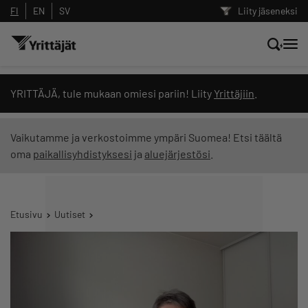
FI
EN
SV
Liity jäseneksi
Hae sivustolta tai kysy suoraan
YRITTÄJÄ, tule mukaan omiesi pariin! Liity
Yrittäjiin
.
Yrittäjien tekoälyltä
Vaikutamme ja verkostoimme ympäri Suomea! Etsi täältä
oma
paikallisyhdistyksesi
ja
aluejärjestösi
.
Hae
Suodata hakutuloksia: näytä kaikki sisältö
Etusivu
Uutiset