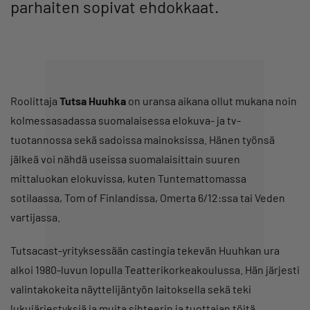
parhaiten sopivat ehdokkaat.
Roolittaja
Tutsa Huuhka
on uransa aikana ollut mukana noin
kolmessasadassa suomalaisessa elokuva- ja tv-
tuotannossa sekä sadoissa mainoksissa. Hänen työnsä
jälkeä voi nähdä useissa suomalaisittain suuren
mittaluokan elokuvissa, kuten Tuntemattomassa
sotilaassa, Tom of Finlandissa, Omerta 6/12:ssa tai Veden
vartijassa.
Tutsacast-yrityksessään castingia tekevän Huuhkan ura
alkoi 1980-luvun lopulla Teatterikorkeakoulussa. Hän järjesti
valintakokeita näyttelijäntyön laitoksella sekä teki
lukujärjestyksiä ja muita sihteerin ja tuottajan töitä.