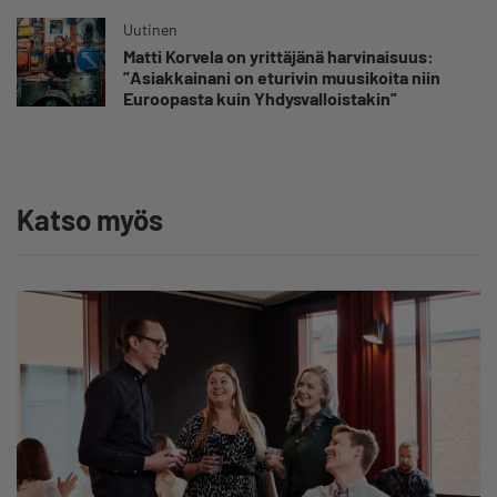
Uutinen
Matti Korvela on yrittäjänä harvinaisuus:
”Asiakkainani on eturivin muusikoita niin
Euroopasta kuin Yhdysvalloistakin”
Katso myös