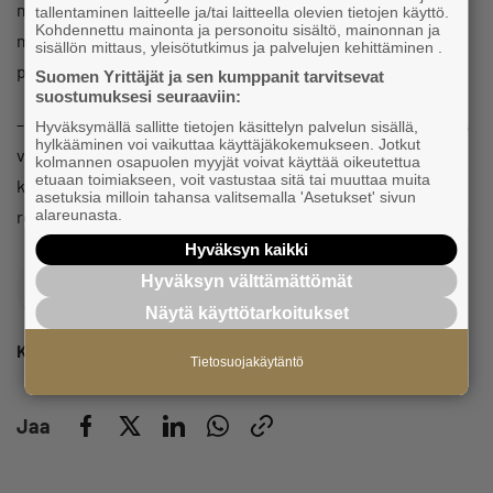
mahdollisimman hyvin: mitä haetaan ja minkälaisessa
tallentaminen laitteelle ja/tai laitteella olevien tietojen käyttö.
Kohdennettu mainonta ja personoitu sisältö, mainonnan ja
muodossa materiaali pitää lähettää. Lisäksi hakemukset
sisällön mittaus, yleisötutkimus ja palvelujen kehittäminen .
pitäisi lähettää ajoissa.
Suomen Yrittäjät ja sen kumppanit tarvitsevat
suostumuksesi seuraaviin:
– Dead line -päivän iltana tulee usein soittoja, että unohdin,
Hyväksymällä sallitte tietojen käsittelyn palvelun sisällä,
hylkääminen voi vaikuttaa käyttäjäkokemukseen. Jotkut
vieläkö ehtii. Yleensä annan periksi, koska pakkohan se on
kolmannen osapuolen myyjät voivat käyttää oikeutettua
etuaan toimiakseen, voit vastustaa sitä tai muuttaa muita
katsoa, jos hän onkin se, joka on kaikkein paras kyseiseen
asetuksia milloin tahansa valitsemalla 'Asetukset' sivun
alareunasta.
rooliin.
Hyväksyn kaikki
Hyväksyn välttämättömät
Näytä käyttötarkoitukset
Kaisu Puranen
Tietosuojakäytäntö
Jaa