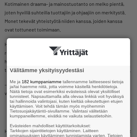
Kotimainen draama- ja mainostuotanto on melko pientä,
joten hyvillä suhteilla tuottajiin ja ohjaajiin on merkitystä.
Monet tekevät yhteistyötä niiden kanssa, joiden kanssa
ovat tottuneet toimimaan.
Huuhka arvioi, että nykyisin ihmiset ovat aiempaa
rohkeampia toimimaan kameran edessä. Rooleihin haetaan
hetken mielijohteesta, kun vielä 1990-luvulla roolia
tavoitteleva nuori oli usein jo harrastanut pitkään teatteria.
Välitämme yksityisyydestäsi
Me ja
182 kumppaniamme
tallennamme laitteeseesi tietoja
– Nykyään kaikki, lapsenlapsestani lähtien, tekevät omia
ja/tai haemme niitä, jotta voimme käsitellä henkilötietoja.
Näitä tietoja ovat esimerkiksi evästeissä olevat yksilölliset
videoita hienoilla tehosteilla.
tunnisteet. Napsauttamalla alla olevaa linkkiä voit hyväksyä
tai hallinnoida valintojasi, kuten kieltää oikeutettujen etujen
käyttämisen. Voit tehdä tämän myös myöhemmin
Tietosuojakäytäntö-sivullamme. Valintasi välitetään
kumppaneillemme, eivätkä ne vaikuta selaustietoihin.
Evästeiden mahdolliset käyttötarkoitukset:
Tarkkojen sijaintitietojen käyttäminen. Laitteen
Huuhka toivoisi, että rooleihin pyrkivät lukisivat ilmoitukset
ominaisuuksien käyttäminen tunnistamista varten. Tietojen