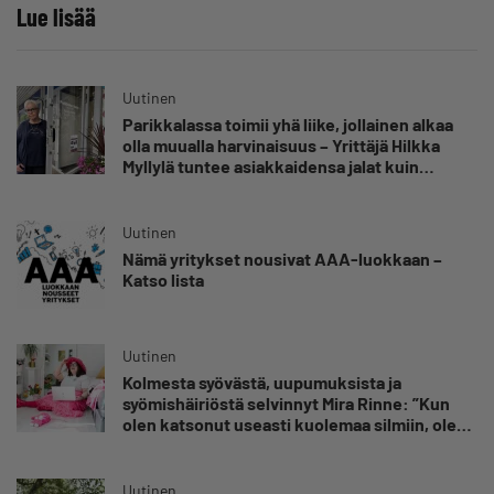
Lue lisää
Uutinen
Parikkalassa toimii yhä liike, jollainen alkaa
olla muualla harvinaisuus – Yrittäjä Hilkka
Myllylä tuntee asiakkaidensa jalat kuin
omansa
Uutinen
Nämä yritykset nousivat AAA-luokkaan –
Katso lista
Uutinen
Kolmesta syövästä, uupumuksista ja
syömishäiriöstä selvinnyt Mira Rinne: ”Kun
olen katsonut useasti kuolemaa silmiin, olen
oppinut kestämään myös yrittäjyyteen
kuuluvaa epävarmuutta”
Uutinen