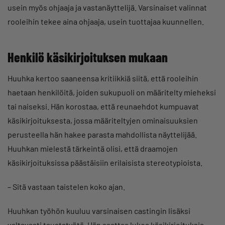
usein myös ohjaaja ja vastanäyttelijä. Varsinaiset valinnat
rooleihin tekee aina ohjaaja, usein tuottajaa kuunnellen.
Henkilö käsikirjoituksen mukaan
Huuhka kertoo saaneensa kritiikkiä siitä, että rooleihin
haetaan henkilöitä, joiden sukupuoli on määritelty mieheksi
tai naiseksi. Hän korostaa, että reunaehdot kumpuavat
käsikirjoituksesta, jossa määriteltyjen ominaisuuksien
perusteella hän hakee parasta mahdollista näyttelijää.
Huuhkan mielestä tärkeintä olisi, että draamojen
käsikirjoituksissa päästäisiin erilaisista stereotypioista.
– Sitä vastaan taistelen koko ajan.
Huuhkan työhön kuuluu varsinaisen castingin lisäksi
valtavasti taustatyötä. Hän saattaa lukea käsikirjoituksia