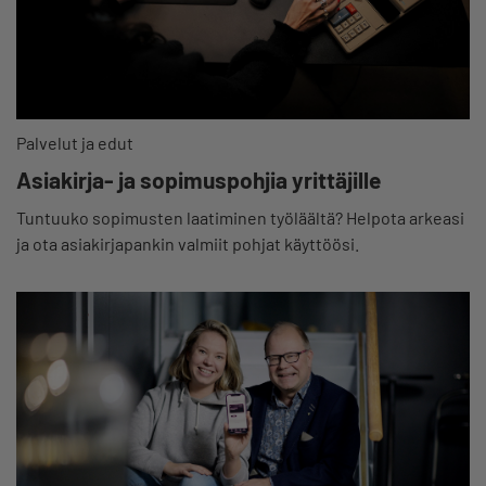
Palvelut ja edut
Asiakirja- ja sopimuspohjia yrittäjille
Tuntuuko sopimusten laatiminen työläältä? Helpota arkeasi
ja ota asiakirjapankin valmiit pohjat käyttöösi.