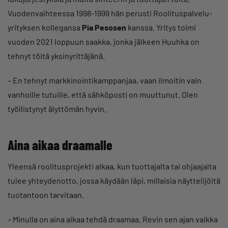
Vuodenvaihteessa 1998-1999 hän perusti Roolituspalvelu-
yrityksen kollegansa
Pia Pesosen
kanssa. Yritys toimi
vuoden 2021 loppuun saakka, jonka jälkeen Huuhka on
tehnyt töitä yksinyrittäjänä.
– En tehnyt markkinointikamppanjaa, vaan ilmoitin vain
vanhoille tutuille, että sähköposti on muuttunut. Olen
työllistynyt älyttömän hyvin.
Aina aikaa draamalle
Yleensä roolitusprojekti alkaa, kun tuottajalta tai ohjaajalta
tulee yhteydenotto, jossa käydään läpi, millaisia näyttelijöitä
tuotantoon tarvitaan.
– Minulla on aina aikaa tehdä draamaa. Revin sen ajan vaikka