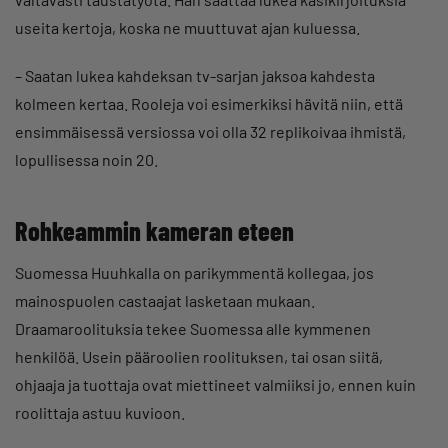
useita kertoja, koska ne muuttuvat ajan kuluessa.
– Saatan lukea kahdeksan tv-sarjan jaksoa kahdesta
kolmeen kertaa. Rooleja voi esimerkiksi hävitä niin, että
ensimmäisessä versiossa voi olla 32 replikoivaa ihmistä,
lopullisessa noin 20.
Rohkeammin kameran eteen
Suomessa Huuhkalla on parikymmentä kollegaa, jos
mainospuolen castaajat lasketaan mukaan.
Draamaroolituksia tekee Suomessa alle kymmenen
henkilöä. Usein pääroolien roolituksen, tai osan siitä,
ohjaaja ja tuottaja ovat miettineet valmiiksi jo, ennen kuin
roolittaja astuu kuvioon.