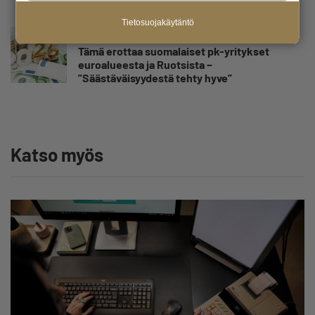
sairauspoissaolotilastoa
Tietosuojakäytäntö
Uutinen
Tämä erottaa suomalaiset pk-yritykset
euroalueesta ja Ruotsista −
”Säästäväisyydestä tehty hyve”
Katso myös