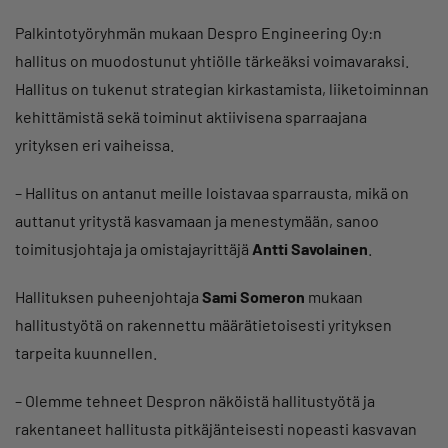
Palkintotyöryhmän mukaan Despro Engineering Oy:n
hallitus on muodostunut yhtiölle tärkeäksi voimavaraksi.
Hallitus on tukenut strategian kirkastamista, liiketoiminnan
kehittämistä sekä toiminut aktiivisena sparraajana
yrityksen eri vaiheissa.
– Hallitus on antanut meille loistavaa sparrausta, mikä on
auttanut yritystä kasvamaan ja menestymään, sanoo
toimitusjohtaja ja omistajayrittäjä
Antti Savolainen
.
Hallituksen puheenjohtaja
Sami Someron
mukaan
hallitustyötä on rakennettu määrätietoisesti yrityksen
tarpeita kuunnellen.
– Olemme tehneet Despron näköistä hallitustyötä ja
rakentaneet hallitusta pitkäjänteisesti nopeasti kasvavan