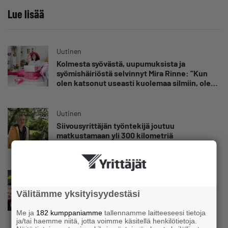
Lue lisää
Uutinen
Kolmesta syövästä, uupumuksista ja
syömishäiriöstä selvinnyt Mira Rinne: ”Kun
olen katsonut useasti kuolemaa silmiin, olen
oppinut kestämään myös yrittäjyyteen
kuuluvaa epävarmuutta”
Uutinen
Siivousyrittäjän työntekijä joutuu
matkustamaan yli 300 kilometriä
suorittaakseen ajokortin – ”Ei aja syrjäseudun
etua”
Uutinen
Isät opettelevat kampauksia oluen äärellä –
Välitämme yksityisyydestäsi
Voimamiehen lettivideot poikivat yrittäjälle
satoja yhteydenottoja
Me ja
182 kumppaniamme
tallennamme laitteeseesi tietoja
ja/tai haemme niitä, jotta voimme käsitellä henkilötietoja.