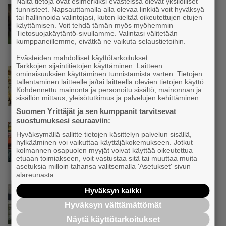
Näitä tietoja ovat esimerkiksi evästeissä olevat yksilölliset
tunnisteet. Napsauttamalla alla olevaa linkkiä voit hyväksyä
Uutinen
tai hallinnoida valintojasi, kuten kieltää oikeutettujen etujen
Koneyrittäjät: Lainsäädännössä ”villisian
käyttämisen. Voit tehdä tämän myös myöhemmin
mentävä porsaanreikä” – ”Rajoitusten
Tietosuojakäytäntö-sivullamme. Valintasi välitetään
vahingot eivät voi jäädä vain yksittäisen
kumppaneillemme, eivätkä ne vaikuta selaustietoihin.
yrittäjän harteille”
Evästeiden mahdolliset käyttötarkoitukset:
Tarkkojen sijaintitietojen käyttäminen. Laitteen
Uutinen
ominaisuuksien käyttäminen tunnistamista varten. Tietojen
tallentaminen laitteelle ja/tai laitteella olevien tietojen käyttö.
Yrittäjien Mikael Pentikäiseltä YEL-varoitus
Kohdennettu mainonta ja personoitu sisältö, mainonnan ja
hallitukselle: ”Voi tulla ikävä yllätys”
sisällön mittaus, yleisötutkimus ja palvelujen kehittäminen .
Suomen Yrittäjät ja sen kumppanit tarvitsevat
suostumuksesi seuraaviin:
Uutinen
Hyväksymällä sallitte tietojen käsittelyn palvelun sisällä,
Matti Korvela on yrittäjänä harvinaisuus:
hylkääminen voi vaikuttaa käyttäjäkokemukseen. Jotkut
”Asiakkainani on eturivin muusikoita niin
kolmannen osapuolen myyjät voivat käyttää oikeutettua
Euroopasta kuin Yhdysvalloistakin”
etuaan toimiakseen, voit vastustaa sitä tai muuttaa muita
asetuksia milloin tahansa valitsemalla 'Asetukset' sivun
alareunasta.
Uutinen
Hyväksyn kaikki
”Herättävät kysymyksen, mikä meitä
Hyväksyn välttämättömät
suomalaisia vaivaa” – Yrittäjien
Näytä käyttötarkoitukset
toimitusjohtaja hätkähti