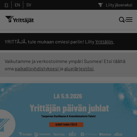
FI
EN
SV
Liity jäseneksi
Hae sivustolta tai kysy suoraan
YRITTÄJÄ, tule mukaan omiesi pariin! Liity
Yrittäjiin
.
Yrittäjien tekoälyltä
Vaikutamme ja verkostoimme ympäri Suomea! Etsi täältä
oma
paikallisyhdistyksesi
ja
aluejärjestösi
.
Hae
Suodata hakutuloksia: näytä kaikki sisältö