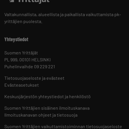
Valtakunnallista, alueellista ja paikallista vaikuttamista pk-
yrittäjien puolesta.
Yhteystiedot
Suomen Yrittäjät
PL 999, 00101 HELSINKI
Puhelinvaihde 09 229 221
Tietosuojaseloste ja evästeet
Evästeasetukset
Keskusjärjestön yhteystiedot ja henkilöstö
Suomen Yrittäjien sisäinen ilmoituskanava
Ilmoituskanavan ohjeet ja tietosuoja
Suomen Yrittäjien vaikuttamistoiminnan tietosuojaseloste