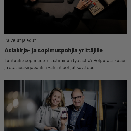
Palvelut ja edut
Asiakirja- ja sopimuspohjia yrittäjille
Tuntuuko sopimusten laatiminen työläältä? Helpota arkeasi
ja ota asiakirjapankin valmiit pohjat käyttöösi.