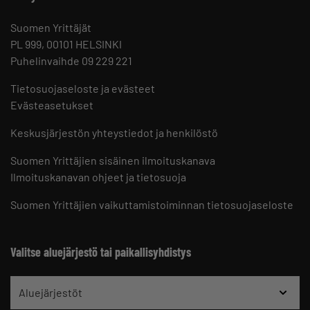
Suomen Yrittäjät
PL 999, 00101 HELSINKI
Puhelinvaihde 09 229 221
Tietosuojaseloste ja evästeet
Evästeasetukset
Keskusjärjestön yhteystiedot ja henkilöstö
Suomen Yrittäjien sisäinen ilmoituskanava
Ilmoituskanavan ohjeet ja tietosuoja
Suomen Yrittäjien vaikuttamistoiminnan tietosuojaseloste
Valitse aluejärjestö tai paikallisyhdistys
Aluejärjestöt