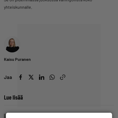
yhteiskunnalle.
Kaisu Puranen
Jaa
Lue lisää
Uutinen