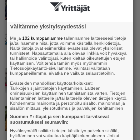
Parikkalassa toimii yhä liike, jollainen alkaa
olla muualla harvinaisuus – Yrittäjä Hilkka
Myllylä tuntee asiakkaidensa jalat kuin
omansa
Välitämme yksityisyydestäsi
Uutinen
Me ja
182 kumppaniamme
tallennamme laitteeseesi tietoja
ja/tai haemme niitä, jotta voimme käsitellä henkilötietoja.
Nämä yritykset nousivat AAA-luokkaan –
Näitä tietoja ovat esimerkiksi evästeissä olevat yksilölliset
Katso lista
tunnisteet. Napsauttamalla alla olevaa linkkiä voit hyväksyä
tai hallinnoida valintojasi, kuten kieltää oikeutettujen etujen
käyttämisen. Voit tehdä tämän myös myöhemmin
Tietosuojakäytäntö-sivullamme. Valintasi välitetään
Uutinen
kumppaneillemme, eivätkä ne vaikuta selaustietoihin.
Kolmesta syövästä, uupumuksista ja
Evästeiden mahdolliset käyttötarkoitukset:
syömishäiriöstä selvinnyt Mira Rinne: ”Kun
Tarkkojen sijaintitietojen käyttäminen. Laitteen
olen katsonut useasti kuolemaa silmiin, olen
ominaisuuksien käyttäminen tunnistamista varten. Tietojen
oppinut kestämään myös yrittäjyyteen
tallentaminen laitteelle ja/tai laitteella olevien tietojen käyttö.
kuuluvaa epävarmuutta”
Kohdennettu mainonta ja personoitu sisältö, mainonnan ja
sisällön mittaus, yleisötutkimus ja palvelujen kehittäminen .
Uutinen
Suomen Yrittäjät ja sen kumppanit tarvitsevat
Siivousyrittäjän työntekijä joutuu
suostumuksesi seuraaviin:
matkustamaan yli 300 kilometriä
suorittaakseen ajokortin – ”Ei aja syrjäseudun
Hyväksymällä sallitte tietojen käsittelyn palvelun sisällä,
etua”
hylkääminen voi vaikuttaa käyttäjäkokemukseen. Jotkut