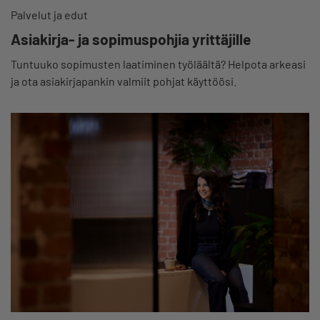
Palvelut ja edut
Asiakirja- ja sopimuspohjia yrittäjille
Tuntuuko sopimusten laatiminen työläältä? Helpota arkeasi
ja ota asiakirjapankin valmiit pohjat käyttöösi.