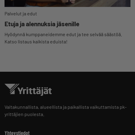
Palvelut ja edut
Etuja ja alennuksia jäsenille
Hyödynnä kumppaneidemme edut ja tee selvää säästöä.
Katso listaus kaikista eduista!
Valtakunnallista, alueellista ja paikallista vaikuttamista pk-
yrittäjien puolesta.
Yhteystiedot