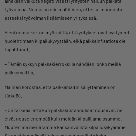
ainakaan vaikuta negatiivisesti yritysten haluun palkata
työvoimaa. Nousu on niin maltillinen, ettei se muodostu
esteeksi työvoiman lisäämiseen yrityksissä.
Pieni nousu kertoo myös siitä, että yritykset ovat pystyneet
huolehtimaan kilpailukyvystään, eikä palkkainflaatiota ole
tapahtunut.
– Tämän syksyn palkkakierroksilla nähdään, onko meillä
palkkamalttia.
Malinen korostaa, että palkkamaltin säilyttäminen on
tärkeää.
– On tärkeää, että kun palkkakustannukset nousevat, ne
eivät nouse enempää kuin meidän kilpailijamaissamme.
Muuten me menetämme kansainvälistä kilpailukykyämme.
Se on pidemmässä juoksussa vahingollista koko