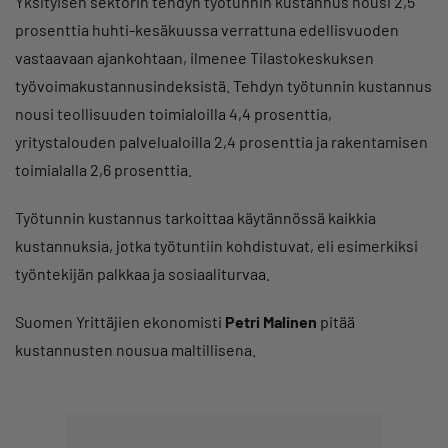
Yksityisen sektorin tehdyn työtunnin kustannus nousi 2,5
prosenttia huhti-kesäkuussa verrattuna edellisvuoden
vastaavaan ajankohtaan, ilmenee Tilastokeskuksen
työvoimakustannusindeksistä. Tehdyn työtunnin kustannus
nousi teollisuuden toimialoilla 4,4 prosenttia,
yritystalouden palvelualoilla 2,4 prosenttia ja rakentamisen
toimialalla 2,6 prosenttia.
Työtunnin kustannus tarkoittaa käytännössä kaikkia
kustannuksia, jotka työtuntiin kohdistuvat, eli esimerkiksi
työntekijän palkkaa ja sosiaaliturvaa.
Suomen Yrittäjien ekonomisti
Petri Malinen
pitää
kustannusten nousua maltillisena.