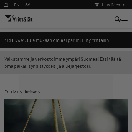
FI
EN
SV
Liity jäseneksi
Hae sivustolta tai kysy suoraan
YRITTÄJÄ, tule mukaan omiesi pariin! Liity
Yrittäjiin
.
Yrittäjien tekoälyltä
Vaikutamme ja verkostoimme ympäri Suomea! Etsi täältä
oma
paikallisyhdistyksesi
ja
aluejärjestösi
.
Hae
Suodata hakutuloksia: näytä kaikki sisältö
Etusivu
Uutiset