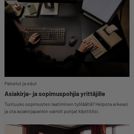
Palvelut ja edut
Asiakirja- ja sopimuspohjia yrittäjille
Tuntuuko sopimusten laatiminen työläältä? Helpota arkeasi
ja ota asiakirjapankin valmiit pohjat käyttöösi.