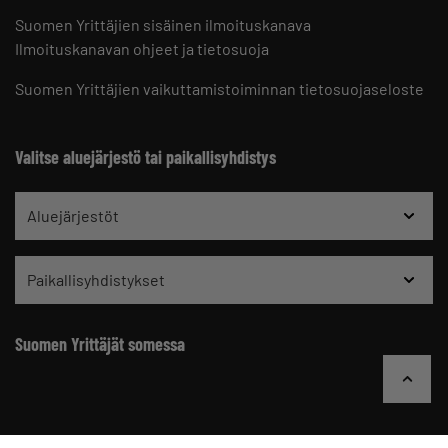
Suomen Yrittäjien sisäinen ilmoituskanava
Ilmoituskanavan ohjeet ja tietosuoja
Suomen Yrittäjien vaikuttamistoiminnan tietosuojaseloste
Valitse aluejärjestö tai paikallisyhdistys
Aluejärjestöt
Paikallisyhdistykset
Suomen Yrittäjät somessa