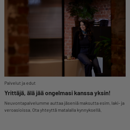
Palvelut ja edut
Yrittäjä, älä jää ongelmasi kanssa yksin!
Neuvontapalvelumme auttaa jäseniä maksutta esim. laki- ja
veroasioissa. Ota yhteyttä matalalla kynnyksellä.