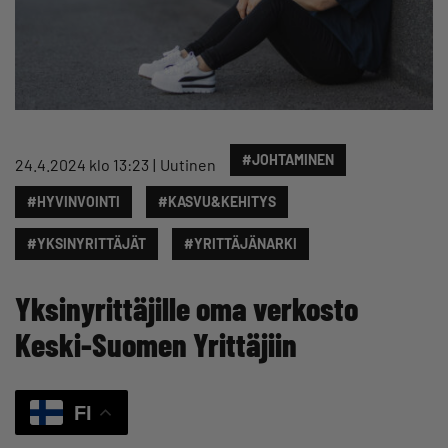
#JOHTAMINEN
24.4.2024 klo 13:23
Uutinen
#HYVINVOINTI
#KASVU&KEHITYS
#YKSINYRITTÄJÄT
#YRITTÄJÄNARKI
Yksinyrittäjille oma verkosto
Keski-Suomen Yrittäjiin
FI