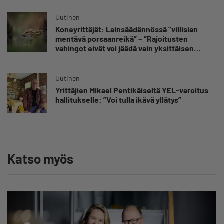
Uutinen
Koneyrittäjät: Lainsäädännössä ”villisian
mentävä porsaanreikä” – ”Rajoitusten
vahingot eivät voi jäädä vain yksittäisen
yrittäjän harteille”
Uutinen
Yrittäjien Mikael Pentikäiseltä YEL-varoitus
hallitukselle: ”Voi tulla ikävä yllätys”
Katso myös