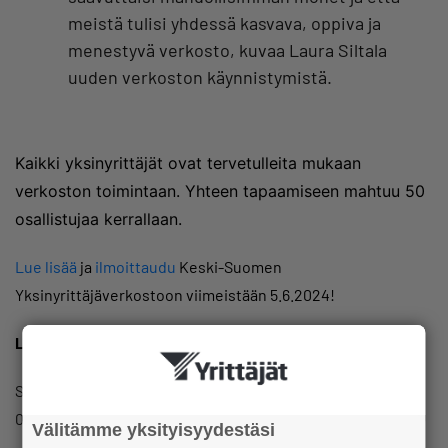
meistä tulisi yhdessä kasvava, oppiva ja
menestyvä verkosto, kuvaa Laura Siltala
uuden verkoston käynnistymistä.
Kaikki yksinyrittäjät ovat tervetulleita mukaan
verkoston toimintaan. Yhteen tapaamiseen mahtuu 50
osallistujaa kerrallaan.
Lue lisää
ja
ilmoittaudu
Keski-Suomen
Yksinyrittäjäverkostoon viimeistään 5.6.2024!
Lisätiedot:
Sanna-Mari Jyräkoski, sanna-mari.jyrakoski@yrittajat.fi, p.
050 563 7780
Välitämme yksityisyydestäsi