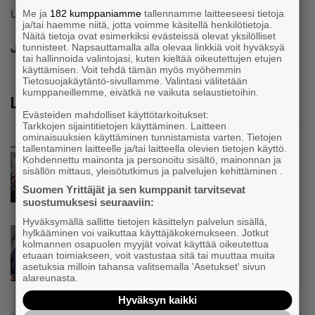
Laura Siltala, laura@unelmaseppa.fi, p. 045 638 1062
Me ja
182 kumppaniamme
tallennamme laitteeseesi tietoja
ja/tai haemme niitä, jotta voimme käsitellä henkilötietoja.
Näitä tietoja ovat esimerkiksi evästeissä olevat yksilölliset
Jaa
tunnisteet. Napsauttamalla alla olevaa linkkiä voit hyväksyä
tai hallinnoida valintojasi, kuten kieltää oikeutettujen etujen
käyttämisen. Voit tehdä tämän myös myöhemmin
Tietosuojakäytäntö-sivullamme. Valintasi välitetään
kumppaneillemme, eivätkä ne vaikuta selaustietoihin.
Lue lisää
Evästeiden mahdolliset käyttötarkoitukset:
Tarkkojen sijaintitietojen käyttäminen. Laitteen
ominaisuuksien käyttäminen tunnistamista varten. Tietojen
tallentaminen laitteelle ja/tai laitteella olevien tietojen käyttö.
Uutinen
Kohdennettu mainonta ja personoitu sisältö, mainonnan ja
Keski-Suomen Yrittäjien näkemykset
sisällön mittaus, yleisötutkimus ja palvelujen kehittäminen .
yrittäjien eläkejärjestelmän uudistamisesta
Suomen Yrittäjät ja sen kumppanit tarvitsevat
suostumuksesi seuraaviin:
Hyväksymällä sallitte tietojen käsittelyn palvelun sisällä,
Uutinen
hylkääminen voi vaikuttaa käyttäjäkokemukseen. Jotkut
kolmannen osapuolen myyjät voivat käyttää oikeutettua
Parikkalassa toimii yhä liike, jollainen alkaa
etuaan toimiakseen, voit vastustaa sitä tai muuttaa muita
olla muualla harvinaisuus – Yrittäjä Hilkka
asetuksia milloin tahansa valitsemalla 'Asetukset' sivun
Myllylä tuntee asiakkaidensa jalat kuin
alareunasta.
omansa
Hyväksyn kaikki