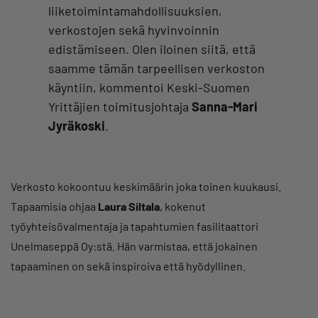
liiketoimintamahdollisuuksien,
verkostojen sekä hyvinvoinnin
edistämiseen. Olen iloinen siitä, että
saamme tämän tarpeellisen verkoston
käyntiin, kommentoi Keski-Suomen
Yrittäjien toimitusjohtaja
Sanna-Mari
Jyräkoski
.
Verkosto kokoontuu keskimäärin joka toinen kuukausi.
Tapaamisia ohjaa
Laura Siltala
, kokenut
työyhteisövalmentaja ja tapahtumien fasilitaattori
Unelmaseppä Oy:stä. Hän varmistaa, että jokainen
tapaaminen on sekä inspiroiva että hyödyllinen.