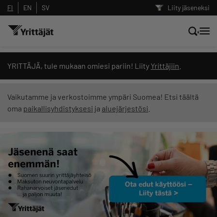
FI
EN
SV
Liity jäseneksi
Hae sivustolta tai kysy suoraan
YRITTÄJÄ, tule mukaan omiesi pariin! Liity
Yrittäjiin
.
Yrittäjien tekoälyltä
Vaikutamme ja verkostoimme ympäri Suomea! Etsi täältä
oma
paikallisyhdistyksesi
ja
aluejärjestösi
.
Hae
Suodata hakutuloksia: näytä kaikki sisältö