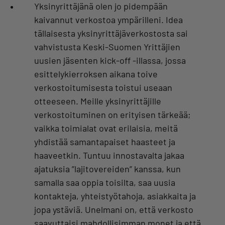
Yksinyrittäjänä olen jo pidempään
kaivannut verkostoa ympärilleni. Idea
tällaisesta yksinyrittäjäverkostosta sai
vahvistusta Keski-Suomen Yrittäjien
uusien jäsenten kick-off -illassa, jossa
esittelykierroksen aikana toive
verkostoitumisesta toistui useaan
otteeseen. Meille yksinyrittäjille
verkostoituminen on erityisen tärkeää;
vaikka toimialat ovat erilaisia, meitä
yhdistää samantapaiset haasteet ja
haaveetkin. Tuntuu innostavalta jakaa
ajatuksia ”lajitovereiden” kanssa, kun
samalla saa oppia toisilta, saa uusia
kontakteja, yhteistyötahoja, asiakkaita ja
jopa ystäviä. Unelmani on, että verkosto
saavuttaisi mahdollisimman monet ja että