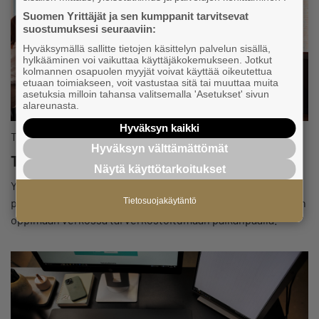
Suomen Yrittäjät ja sen kumppanit tarvitsevat
suostumuksesi seuraaviin:
Hyväksymällä sallitte tietojen käsittelyn palvelun sisällä,
hylkääminen voi vaikuttaa käyttäjäkokemukseen. Jotkut
kolmannen osapuolen myyjät voivat käyttää oikeutettua
etuaan toimiakseen, voit vastustaa sitä tai muuttaa muita
asetuksia milloin tahansa valitsemalla 'Asetukset' sivun
alareunasta.
Hyväksyn kaikki
Tapahtuma
Hyväksyn välttämättömät
Tervetuloa verkostoitumaan tapahtumiimme
Näytä käyttötarkoitukset
Yrittäjät järjestävät vuosittain yli 1800 tapahtumaa
Tietosuojakäytäntö
paikallisesti, alueellisesti ja valtakunnallisesti! Tule mukaan
oppimaan verkossa tai verkostoitumaan paikanpäällä.