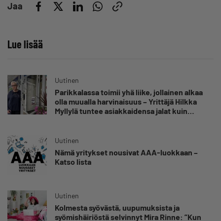
Jaa
Lue lisää
Uutinen
Parikkalassa toimii yhä liike, jollainen alkaa
olla muualla harvinaisuus – Yrittäjä Hilkka
Myllylä tuntee asiakkaidensa jalat kuin
omansa
Uutinen
Nämä yritykset nousivat AAA-luokkaan –
Katso lista
Uutinen
Kolmesta syövästä, uupumuksista ja
syömishäiriöstä selvinnyt Mira Rinne: ”Kun