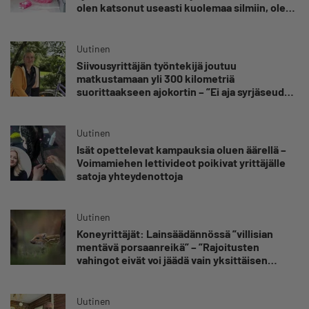
olen katsonut useasti kuolemaa silmiin, olen
oppinut kestämään myös yrittäjyyteen
kuuluvaa epävarmuutta”
Uutinen
Siivousyrittäjän työntekijä joutuu
matkustamaan yli 300 kilometriä
suorittaakseen ajokortin – ”Ei aja syrjäseudun
etua”
Uutinen
Isät opettelevat kampauksia oluen äärellä –
Voimamiehen lettivideot poikivat yrittäjälle
satoja yhteydenottoja
Uutinen
Koneyrittäjät: Lainsäädännössä ”villisian
mentävä porsaanreikä” – ”Rajoitusten
vahingot eivät voi jäädä vain yksittäisen
yrittäjän harteille”
Uutinen