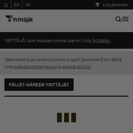
FI
EN
SV
Liity jäseneksi
Hae sivustolta tai kysy suoraan
YRITTÄJÄ, tule mukaan omiesi pariin! Liity
Yrittäjiin
.
Yrittäjien tekoälyltä
Vaikutamme ja verkostoimme ympäri Suomea! Etsi täältä
oma
paikallisyhdistyksesi
ja
aluejärjestösi
.
Hae
PÄIJÄT-HÄMEEN YRITTÄJÄT
Suodata hakutuloksia: näytä kaikki sisältö