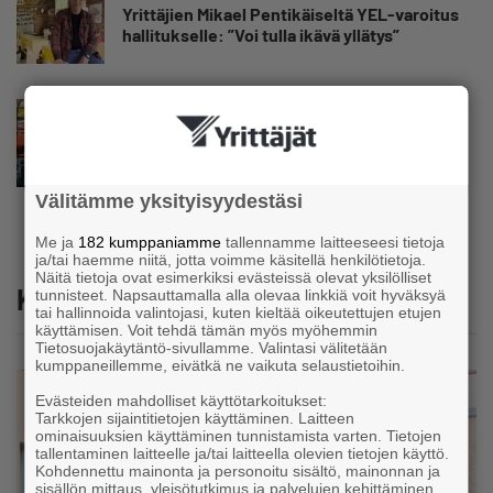
Yrittäjien Mikael Pentikäiseltä YEL-varoitus
hallitukselle: ”Voi tulla ikävä yllätys”
Uutinen
Matti Korvela on yrittäjänä harvinaisuus:
”Asiakkainani on eturivin muusikoita niin
Euroopasta kuin Yhdysvalloistakin”
Välitämme yksityisyydestäsi
Me ja
182 kumppaniamme
tallennamme laitteeseesi tietoja
ja/tai haemme niitä, jotta voimme käsitellä henkilötietoja.
Näitä tietoja ovat esimerkiksi evästeissä olevat yksilölliset
Katso myös
tunnisteet. Napsauttamalla alla olevaa linkkiä voit hyväksyä
tai hallinnoida valintojasi, kuten kieltää oikeutettujen etujen
käyttämisen. Voit tehdä tämän myös myöhemmin
Tietosuojakäytäntö-sivullamme. Valintasi välitetään
kumppaneillemme, eivätkä ne vaikuta selaustietoihin.
Evästeiden mahdolliset käyttötarkoitukset:
Tarkkojen sijaintitietojen käyttäminen. Laitteen
ominaisuuksien käyttäminen tunnistamista varten. Tietojen
tallentaminen laitteelle ja/tai laitteella olevien tietojen käyttö.
Kohdennettu mainonta ja personoitu sisältö, mainonnan ja
sisällön mittaus, yleisötutkimus ja palvelujen kehittäminen .