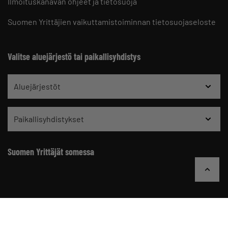
Ilmoituskanavan ohjeet ja tietosuoja
Suomen Yrittäjien vaikuttamistoiminnan tietosuojaseloste
Valitse aluejärjestö tai paikallisyhdistys
Aluejärjestöt
Paikallisyhdistykset
Suomen Yrittäjät somessa