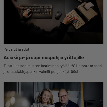
Palvelut ja edut
Asiakirja- ja sopimuspohjia yrittäjille
Tuntuuko sopimusten laatiminen työläältä? Helpota arkeasi
ja ota asiakirjapankin valmiit pohjat käyttöösi.