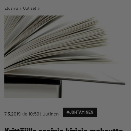
Etusivu
Uutiset
#JOHTAMINEN
7.3.2019 klo 10:50
Uutinen